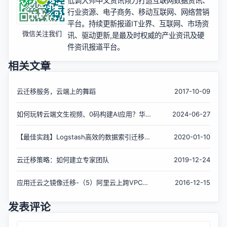
低调大师中文资讯倾力打造互联网数据资讯、
行业资源、电子商务、移动互联网、网络营销
平台。持续更新报道IT业界、互联网、市场资
微信关注我们
讯、驱动更新,是最及时权威的产业资讯及硬
件资讯报道平台。
相关文章
云迁移服务，云端上的舞蹈
2017-10-09
如何玩转云端文生视频、0码构建AI应用？华为
2024-06-27
云专家来揭秘
【最佳实践】Logstash高效的数据索引迁移能
2020-01-10
力—如何实现从腾讯云Elasticsearch迁移至阿
里云
云迁移策略：如何建立专家团队
2019-12-24
应用迁云之镜像迁移-（5）阿里云上跨VPC和
2016-12-15
区域、账号镜像迁移实践
发表评论