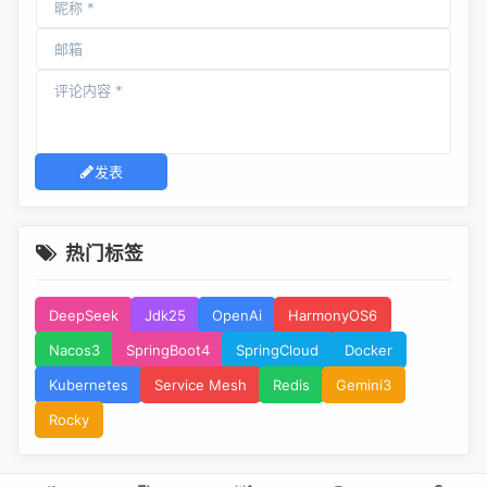
发表
热门标签
DeepSeek
Jdk25
OpenAi
HarmonyOS6
Nacos3
SpringBoot4
SpringCloud
Docker
Kubernetes
Service Mesh
Redis
Gemini3
Rocky