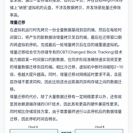
储上“纳管”虚拟机的云盘，不涉及数据拷贝，并发场景批量迁移效
率高。
增量迁移
在虚拟机运行时先拷贝一份全量数据基线到目的端，然后在每轮时
间窗口，将产生的脏数据块增量拷贝至目的端，最后在迁移窗口期
内将虚拟机停机，完成最后一轮增量拷贝后在目的端重建虚拟机。
增量迁移结合华为存储专有的
CBT
(Changed Block Tracking)技术
能力跟踪某一时间窗口的脏数据，在同步阶段准确快速实现将变更
的增量数据迁移到目的端。相比冷迁移，虚拟机中断时间缩短2~10
倍，卷越大提升越高。同时，增量迁移对网络延时要求不高，且底
层存储不要求同构，因此比较适合远距离的异构存储之间的数据迁
移。
增量迁移的代价，除了大量数据迁移有一定网络要求以外，还有就
是其依赖源端存储的CBT技术，因此其有更高的硬件兼容性要求。
同时相比存储双挂方案，由于需要最终进行以此停机后的数据增量
迁移，因此停机时间会稍长。