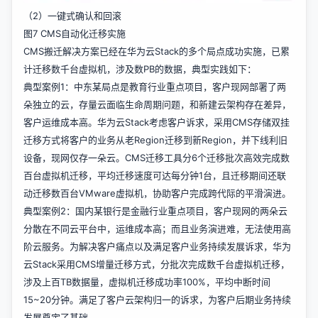
（2）一键式确认和回滚
图7 CMS自动化迁移实施
CMS搬迁解决方案已经在华为云Stack的多个局点成功实施，已累
计迁移数千台虚拟机，涉及数PB的数据，典型实践如下：
典型案例1：中东某局点是教育行业重点项目，客户现网部署了两
朵独立的云，存量云面临生命周期问题，和新建云架构存在差异，
客户运维成本高。华为云Stack考虑客户诉求，采用CMS存储双挂
迁移方式将客户的业务从老Region迁移到新Region，并下线利旧
设备，现网仅存一朵云。CMS迁移工具分6个迁移批次高效完成数
百台虚拟机迁移，平均迁移速度可达每分钟1台，且迁移期间还联
动迁移数百台VMware虚拟机，协助客户完成跨代际的平滑演进。
典型案例2：国内某银行是金融行业重点项目，客户现网的两朵云
分散在不同云平台中，运维成本高；而且业务演进难，无法使用高
阶云服务。为解决客户痛点以及满足客户业务持续发展诉求，华为
云Stack采用CMS增量迁移方式，分批次完成数千台虚拟机迁移，
涉及上百TB数据量，虚拟机迁移成功率100%，平均中断时间
15~20分钟。满足了客户云架构归一的诉求，为客户后期业务持续
发展奠定了基础。