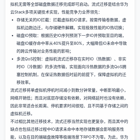
拟机无需等全部磁盘数据迁移完成即可启动。流式迁移是结合华为
云Stack多项关键技术实现，性能竞争力业界领先：
存储无关的IO拦截：拦截虚拟机IO请求，按需传输卷数据，虚
拟机边跑边迁，与存储硬件解耦，实现极致性能的IO热切换；
磁盘IO预取：根据历史IO序列预测下一步IO并预取至目的端，
磁盘IO缓存命中率从40%提升至80%，大幅降低IO未命中导致
的跨云传输对业务性能的影响；
多流QoS控制：虚拟机流式迁移存在实时IO（热数据）、非实
时IO（冷数据）的多流传输，实现面向冷热数据的多流QoS拥
塞控制机制，在保证热数据低时延的前提下，保障虚拟机的迁
移效率。
流式迁移将单虚拟机停机时间减小到数分钟常量，中断影响最小，
网络开销低；而且对底层存储没有依赖，对网络延时也没有依赖，
因此非常适合长距离、停机要求时间很短、且不同基于存储之间的
虚拟机迁移。
不过相比其他迁移技术，流式迁移当然实现也更复杂，而且其中的
缺点也包括迁移过程中IO请求未命中本地存储数据会影响服务性
能，以及在目的端磁盘故障等极端场景下RPO不为零。为此，华为