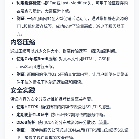
利用缓存标签
: 如ETag或Last-Modified头，可用于验证缓存内
容是否为最新，无需重新下载。
例证
: 一家电商网站在大型促销活动期间，通过增加静态资源的
TTL和优化缓存标签，成功应对了流量高峰，减少了服务器压
力。
内容压缩
通过压缩可以减少文件大小，提高传输速率，缩短加载时间。
使用Gzip或Brotli压缩
: 对文本文件如HTML、CSS和
JavaScript进行压缩。
例证
: 新闻网站使用Gzip压缩其文章内容，让用户即便在网络条
件不佳的情况下也能迅速加载和阅读。
安全实践
保证内容的安全分发对维护品牌信誉至关重要。
使用HTTPS
: 确保所有的内容传输通过SSL/TLS加密。
定期更新TLS证书
: 防止证书过期导致的服务中断。
DDoS防护
: 使用CDN的分布式资源来分散攻击流量。
例证
: 一家金融服务公司通过CDN启用HTTPS和自动续签SSL证
书，确保了客户数据的安全传输。