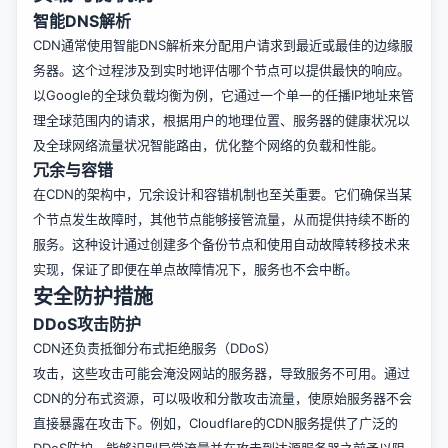
智能DNS解析
CDN通常使用智能DNS解析来分配用户请求到最近或最佳的边缘服
务器。这个过程涉及到实时地评估哪个节点可以提供最快的响应。
以Google的全球负载均衡为例，它通过一个单一的任播IP地址来管
理全球范围内的请求，根据用户的地理位置、服务器的健康状况以
及全球网络流量状况智能路由，优化整个网络的负载和性能。
冗余与容错
在CDN的架构中，冗余设计和容错机制也至关重要。它们确保当某
个节点发生故障时，其他节点能够接管流量，从而提供持续不断的
服务。这种设计通过创建多个备份节点和使用自动故障转移技术来
实现，保证了即便在单点故障情况下，服务也不会中断。
安全防护措施
DDoS攻击防护
CDN还负责抵御分布式拒绝服务（DDoS）
攻击，这些攻击可能会淹没网站的服务器，导致服务不可用。通过
CDN的分布式资源，可以吸收和分散攻击流量，使原始服务器不会
直接暴露在攻击下。例如，Cloudflare的CDN服务提供了广泛的
DDoS防护，能够识别异常流量并在攻击到达源服务器之前予以阻