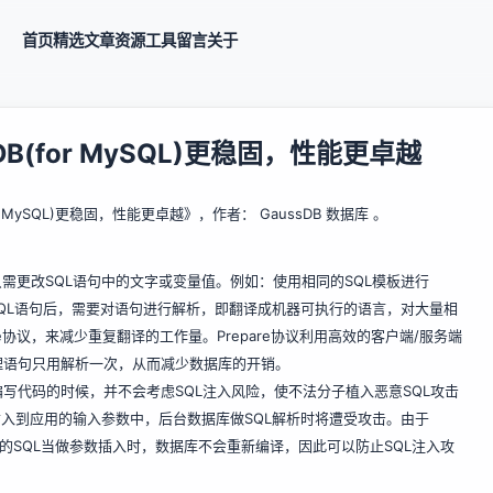
首页
精选
文章
资源
工具
留言
关于
sDB(for MySQL)更稳固，性能更卓越
for MySQL)更稳固，性能更卓越
》，作者： GaussDB 数据库 。
需更改SQL语句中的文字或变量值。例如：使用相同的SQL模板进行
收到SQL语句后，需要对语句进行解析，即翻译成机器可执行的语言，对大量相
epare协议，来减少重复翻译的工作量。Prepare协议利用高效的客户端/服务端
理语句只用解析一次，从而减少数据库的开销。
写代码的时候，并不会考虑SQL注入风险，使不法分子植入恶意SQL攻击
插入到应用的输入参数中，后台数据库做SQL解析时将遭受攻击。由于
恶意的SQL当做参数插入时，数据库不会重新编译，因此可以防止SQL注入攻