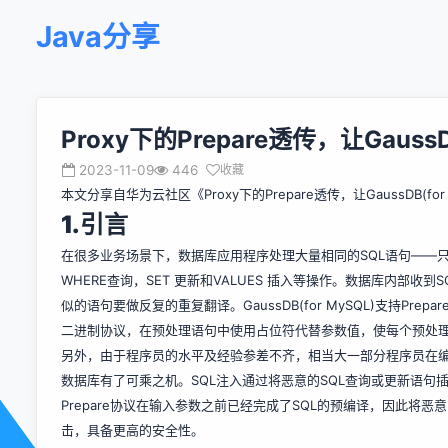
Java分享
Proxy下的Prepare透传，让Gaus
2023-11-09
446
收藏
本文分享自华为云社区《
Proxy下的Prepare透传，让GaussDB(
1.
引言
在很多业务场景下，数据库应用程序处理大量相同的SQL语句——只
WHERE查询，SET 更新和VALUES 插入等操作。数据库内部
似的语句要做反复的重复翻译。GaussDB(for MySQL)支持Pr
二进制协议，在预处理语句中使用占位符代替参数值，使每个预处
另外，由于程序员的水平及经验参差不齐，相当大一部分程序员在编
数据库有了可乘之机。SQL注入通过将恶意的SQL查询或更新语句
Prepare协议在输入参数之前已经完成了SQL的预编译，因此将
击，具备更高的安全性。