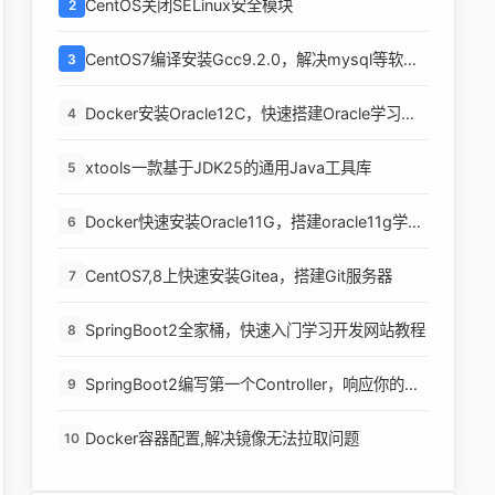
CentOS关闭SELinux安全模块
2
CentOS7编译安装Gcc9.2.0，解决mysql等软件
3
编译问题
Docker安装Oracle12C，快速搭建Oracle学习环
4
境
xtools一款基于JDK25的通用Java工具库
5
Docker快速安装Oracle11G，搭建oracle11g学习
6
环境
CentOS7,8上快速安装Gitea，搭建Git服务器
7
SpringBoot2全家桶，快速入门学习开发网站教程
8
SpringBoot2编写第一个Controller，响应你的
9
http请求并返回结果
Docker容器配置,解决镜像无法拉取问题
10