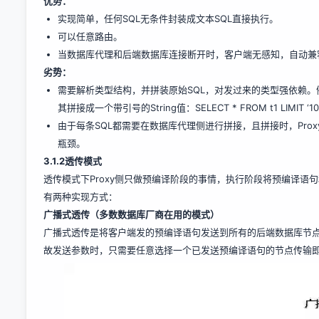
优势：
实现简单，任何SQL无条件封装成文本SQL直接执行。
可以任意路由。
当数据库代理和后端数据库连接断开时，客户端无感知，自动兼
劣势
：
需要解析类型结构，并拼装原始SQL，对发过来的类型强依赖。例如：执行S
其拼接成一个带引号的String值：SELECT * FROM t1 LIM
由于每条SQL都需要在数据库代理侧进行拼接，且拼接时，Pro
瓶颈。
3.1.2
透传模式
透传模式下Proxy侧只做预编译阶段的事情，执行阶段将预编译语
有两种实现方式：
广播式透传（多数数据库厂商在用的模式）
广播式透传是将客户端发的预编译语句发送到所有的后端数据库节
故发送参数时，只需要任意选择一个已发送预编译语句的节点传输