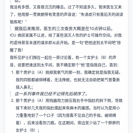
症。
我没有多想，又昏昏沉沉的睡去。过了不知道多久，管床医生又来
了，他用那一贯爽朗带有笑意的声音说：“失语症只有靠后天的阅读
锻炼呢！”
据我后来推测，医生的三次查房大概是在10点钟以前。
ICU 病房家属不让进，给了某些泯灭人性的护士可操作空间。对我
的虐待甚至未遂的谋杀即从此开始。是一句“把他送到太平间吧”惊
醒了我！
我听见护士们围在一起在一旁讨论着，有一个女护士（B）的声
音，说要把谁送到太平间，我不确定那个“他”是指我自己，直到：
那个男护士（A）挑掉我氧气的那一刻，我确定就是指我无疑。
我的四肢都被绑缚着，无法挣脱，也就无法自助把氧气管重新
插入鼻孔；
这一系列事件我已经不记得先后顺序了。
那个男护士（A）用钝器用力按压我右手中指肚的斜下侧，导致
接下来好几天我的指肚摸起来有麻木的痛感。当时以为是用小
刀重重地划了一个口子（因为我看不见自己的手指，被绑缚
着），后来没看到刀痕。在这期间，旁边至少站了一个胖胖的
女护士（B）；