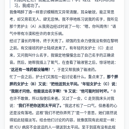
习，我成功了。
我像喝醉了酒一样意识模糊而又异常清醒，耳朵敏锐，能正常思
考，却又旁若无人、肆无忌惮。我不停地练习说我的名字，我听见
那个男护士（A）从我旁边经过时说了一句：“嗯，你叫周伟！”语
气中带有冷漠和些许的幸灾乐祸。
经过了漫长的等待，终于天亮了。顽强的生命力使我没有倒在黎明
之前。有交接班的护士陆续进来了。有年轻的女护士（C）走过
来，又问我叫什么名字，我镇定地慢慢念出了自己名字的正确读
音。然后，她帮我插上了氧气，在查看了输液管之后，惊讶地说：
“
这还有一堆药都没输啊！
”，于是又帮我换了输液药。
忙了一会之后，护士们又围在一起讨论着什么。重点来了，
那个胖
胖的女护士（B）又说：“把他送到太平间。”年轻女护士（C）说：
“我刚才问他，他能说出名字啊！”B 又说：“他可能时好时坏。”
B
也许不敢做，所以指使后来者。又过了一会，C 走到我床头对我
说：“
我们不把你送到太平间了。
”我这才松了一口气，但悬着的心
还是没有落地。这根“我们不把你弄死了”是一个意思，她们居然说
得如此轻描淡写。结合他们讨论的内容，就像医院有此规定一样：
把 ICU 病房不会说话的人一律送到太平间。至于到底有没有此规