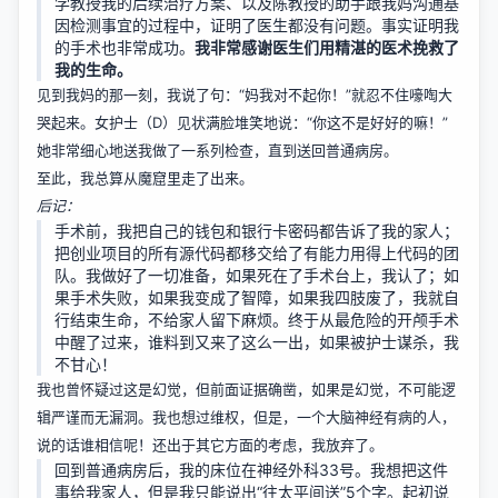
学教授我的后续治疗方案、以及陈教授的助手跟我妈沟通基
因检测事宜的过程中，证明了医生都没有问题。事实证明我
的手术也非常成功。
我非常感谢医生们用精湛的医术挽救了
我的生命。
见到我妈的那一刻，我说了句：“妈我对不起你！”就忍不住嚎啕大
哭起来。女护士（D）见状满脸堆笑地说：“你这不是好好的嘛！”
她非常细心地送我做了一系列检查，直到送回普通病房。
至此，我总算从魔窟里走了出来。
后记：
手术前，我把自己的钱包和银行卡密码都告诉了我的家人；
把创业项目的所有源代码都移交给了有能力用得上代码的团
队。我做好了一切准备，如果死在了手术台上，我认了；如
果手术失败，如果我变成了智障，如果我四肢废了，我就自
行结束生命，不给家人留下麻烦。终于从最危险的开颅手术
中醒了过来，谁料到又来了这么一出，如果被护士谋杀，我
不甘心！
我也曾怀疑过这是幻觉，但前面证据确凿，如果是幻觉，不可能逻
辑严谨而无漏洞。我也想过维权，但是，一个大脑神经有病的人，
说的话谁相信呢！还出于其它方面的考虑，我放弃了。
回到普通病房后，我的床位在神经外科33号。我想把这件
事给我家人，但是我只能说出“往太平间送”5个字。起初说