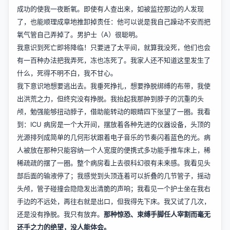
成功的使我一夜断氧。即使有人查出来，如被监控那边的人发现
了，也能顺理成章地推卸掉责任：他可以说是我自己躁动不安而把
氧气管自己弄掉了。男护士（A）很聪明。
我意识到死亡即将降临！只要进了太平间，就算我没死，他们也会
有一百种办法把我弄死，冻也冻死了。我家人还不知道这里发生了
什么，死得不明不白，我不甘心。
我下意识地想要逃出去。我垂死挣扎，想要挣脱绑缚的布带，我使
出洪荒之力，但终究没有挣脱。我抬起我那肿到脖子的沉重的头
颅，勉强能够扭动脖子，借助能转动的眼睛四下张望了一圈。我看
到：ICU 病房是一个大开间，摆放着各种先进的仪器设备，头顶的
光源排列成简单的几何形状跟着电子音乐的节奏闪着蓝色的光。病
人被放在那种只能容纳一个人宽度的便携式多功能手推车床上，稀
稀疏疏的摆了一圈。整个病房看上去很科幻很有未来感。我看见头
部后面的输液停了；我感觉到头顶连着可以折叠的几节管子，摇动
头颅，管子碰撞会隐隐发出清脆的声响；我看见一个护士坐在我右
手边的不远处，再往右就是出口，但我得先下床。我又试了几次，
还是没有挣脱。我只有放弃。
那种惊恐、束缚手脚任人宰割而毫无
还手之力的绝望，没人能体会。