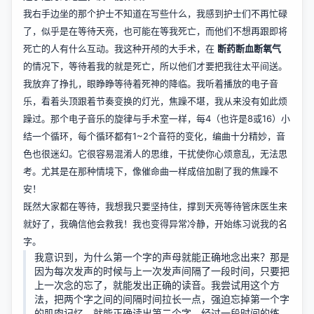
我右手边坐的那个护士不知道在写些什么，我感到护士们不再忙碌
了，似乎是在等待天亮，也可能在等我死亡，而他们不想再跟即将
死亡的人有什么互动。我这种开颅的大手术，在
断药断血断氧气
的情况下，等待着我的就是死亡，所以他们才要把我往太平间送。
我放弃了挣扎，眼睁睁等待着死神的降临。我听着播放的电子音
乐，看着头顶跟着节奏变换的灯光，焦躁不堪，我从来没有如此烦
躁过。那个电子音乐的旋律与手术室一样，每4（也许是8或16）小
结一个循环，每个循环都有1~2个音符的变化，编曲十分精妙，音
色也很迷幻。它很容易混淆人的思维，干扰使你心烦意乱，无法思
考。尤其是在那种情境下，像催命曲一样成倍加剧了我的焦躁不
安！
既然大家都在等待，我想我只要坚持住，撑到天亮等待管床医生来
就好了，我确信他会救我！我也变得异常冷静，开始练习说我的名
字。
我意识到，为什么第一个字的声母就能正确地念出来？那是
因为每次发声的时候与上一次发声间隔了一段时间，只要把
上一次念的忘了，就能发出正确的读音。我尝试用这个方
法，把两个字之间的间隔时间拉长一点，强迫忘掉第一个字
的肌肉记忆，就能正确读出第二个字。经过一段时间的练