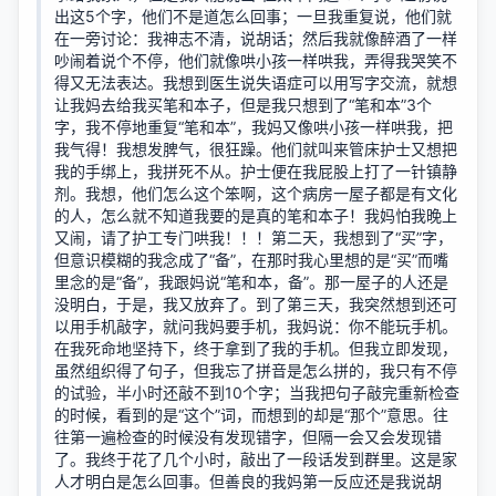
出这5个字，他们不是道怎么回事；一旦我重复说，他们就
在一旁讨论：我神志不清，说胡话；然后我就像醉酒了一样
吵闹着说个不停，他们就像哄小孩一样哄我，弄得我哭笑不
得又无法表达。我想到医生说失语症可以用写字交流，就想
让我妈去给我买笔和本子，但是我只想到了“笔和本”3个
字，我不停地重复“笔和本”，我妈又像哄小孩一样哄我，把
我气得！我想发脾气，很狂躁。他们就叫来管床护士又想把
我的手绑上，我拼死不从。护士便在我屁股上打了一针镇静
剂。我想，他们怎么这个笨啊，这个病房一屋子都是有文化
的人，怎么就不知道我要的是真的笔和本子！我妈怕我晚上
又闹，请了护工专门哄我！！！第二天，我想到了“买”字，
但意识模糊的我念成了“备”，在那时我心里想的是“买”而嘴
里念的是“备”，我跟妈说“笔和本，备”。那一屋子的人还是
没明白，于是，我又放弃了。到了第三天，我突然想到还可
以用手机敲字，就问我妈要手机，我妈说：你不能玩手机。
在我死命地坚持下，终于拿到了我的手机。但我立即发现，
虽然组织得了句子，但我忘了拼音是怎么拼的，我只有不停
的试验，半小时还敲不到10个字；当我把句子敲完重新检查
的时候，看到的是“这个”词，而想到的却是“那个”意思。往
往第一遍检查的时候没有发现错字，但隔一会又会发现错
了。我终于花了几个小时，敲出了一段话发到群里。这是家
人才明白是怎么回事。但善良的我妈第一反应还是我说胡