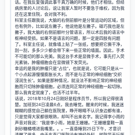
话。在我反复强调此事千真万确的时候，他们才相信。但经
病房里的人讨论后，说让我家人暂时不要急于维权，因为我
还在这里住院，会对我不利。
科室主任跟我说，大脑的右侧前额叶是分管运动的区域，但
也有例外，比如说左撇子，他说他是左撇子。碰巧我也是左
撇子，我大脑的右侧前额叶分管语言，所以术后我的语言中
枢神经受损。如果不是语言的问题，那一定是四肢有问题
了。科室主任说，就像墙上贴了一张纸，想要把它撕干净，
刮一刮，多多少少都会带下来一些正常的墙面。因此，手术
不可能切的那么完美。我这台手术是显微手术，事先打入荧
光素钠，肿瘤细胞会在显微镜下发荧光。
幸运的是我的肿瘤只是“占位”，也就是说，它可能只是从一
个小点起源慢慢膨胀长大，而不是与正常的神经细胞“交织
浸润生长”。如果是那种情况，就没法不影响正常的神经细
胞而只切除肿瘤细胞，必须连同正常的神经细胞一起切除。
那么我肯定就废了，也活不过半年。
话说，2018年10月24日刚好是程序员节，所以我记得很清
楚。加班到24日凌晨6点，我去睡觉。醒来的时候，我迷迷
糊糊的感觉自己躺在医院里，睁开眼睛不认识身边都有谁，
只是觉得大家都很眼熟，却叫不出来名字。我记得李小雨的
声音对我说：“我是李小雨，她是王姗姗。”王姗姗童鞋一直
剥砂糖橘喂进我嘴里。。。一直昏睡到25日下午，才意识
清醒了很多。由于东直门医院没有神经外科，转院至天坛医