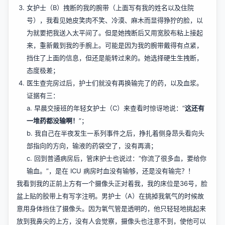
女护士（B）拽断的我的腕带（上面写有我的姓名以及住院
号），我看见她皮笑肉不笑、冷漠、麻木而显得狰狞的脸，以
为就要把我送入太平间了。但是她拽断后又用宽胶布粘上接起
来，重新戴到我的手腕上。可能是因为我的腕带戴得有点紧，
挡住了上面的信息，但还是能转过来的。她选择硬生生拽断，
态度极差；
医生查完房过后，护士们就没有再换输完了的药，以及血浆。
证据有三：
a. 早晨交接班的年轻女护士（C）来查看时惊讶地说：“
这还有
一堆药都没输啊！
”；
b. 我自己在半夜发生一系列事件之后，挣扎着侧身昂头看向头
部指向的方向，输液的药袋空了，没有再滴；
c. 回到普通病房后，管床护士也说过：“你流了很多血，要给你
输血。”，是在 ICU 病房时血没有输够，还是没有输完？！
我看到我的正前上方有一个摄像头正对着我，我的床位是36号，脸
盆上贴的胶带上有写字注明。男护士（A）在挑掉我氧气的时候故
意用身体挡住了摄像头。因为氧气管是透明的，他只轻轻地挑起来
放到我鼻尖的上方，没有人会觉察，摄像头也注意不到，使他可以