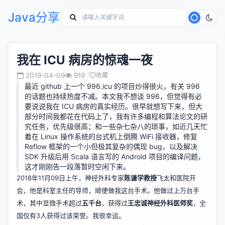
Java分享
我在 ICU 病房的惊魂一夜
2019-04-09
919
收藏
最近 github 上一个
996.icu
的项目炒得很火，有关 996
的话题也持续热度不减。本文我不想谈 996，但觉得有必
要说说我在 ICU 病房的真实经历。很早就想写下来，但大
部分时间我都花在代码上了，我有许多编程和算法论文的研
究任务，优先级很高；和一些杂七杂八的琐事，如近几天忙
着在 Linux 操作系统的台式机上
倒腾 WiFi 接收器
，修复
Reflow
框架的一个小但极其复杂的偶现 bug，以及解决
SDK 升级后用 Scala 语言写的 Android 项目的编译问题，
这才刚刚告一段落暂时空闲下来。
2018年11月09日上午，神经外科专家
陈谦学教授
飞太和医院开
会，他是科室主任的导师，顺便做我这台手术。他做过上万台手
术，其中显微手术超过
五千台
，获得过
王忠诚神经外科医师奖
，全
国仅有3人获得过该荣誉。我很幸运。