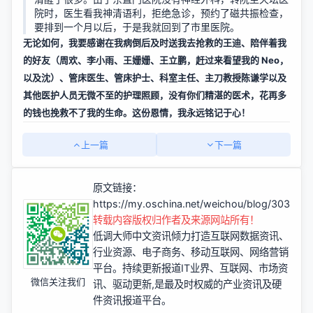
院时，医生看我神清语利，拒绝急诊，预约了磁共振检查，
要排到一个月以后，于是我就回到了市里医院。
无论如何，我要感谢在我病倒后及时送我去抢救的王迪、陪伴着我
的好友（周欢、李小雨、王姗姗、王立鹏，赶过来看望我的 Neo，
以及沈）、管床医生、管床护士、科室主任、主刀教授陈谦学以及
其他医护人员无微不至的护理照顾，没有你们精湛的医术，花再多
的钱也挽救不了我的生命。这份恩情，我永远铭记于心！
上一篇
下一篇
原文链接：
https://my.oschina.net/weichou/blog/303443
转载内容版权归作者及来源网站所有！
低调大师中文资讯倾力打造互联网数据资讯、
行业资源、电子商务、移动互联网、网络营销
平台。持续更新报道IT业界、互联网、市场资
微信关注我们
讯、驱动更新,是最及时权威的产业资讯及硬
件资讯报道平台。