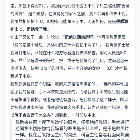
定，那就不得而知了。我担心他们说不送太平间了只是临死前“善意
的谎言”，是个安慰，在没有见到家人之前，我不会再相信护士们。
我虽然相信护士 C，但她有可能做不了主。无论如何，还是
很感激
护士 C，是她救了我。
护士们又忙了一会，讨论说：“把他送回病房吧，他可能想见家属
（说的是这个意思，具体说的是什么我记不清了）。”我听见护士给
我妈打电话，让她在什么地方等着送我去做检查，那时大概是8点
多。然后又是漫长的等待，护士终于把我搬到了门口，然而迟迟未
见送下去。快到10点半的时候，另一个开朗的女护士（D）才推着
我进了电梯。
我想到这或许是个阴谋，我向来是相信阴谋论的，一连串的事件加
剧了我的猜疑：手术本来就是失败的，而给我做手术的医生很可能
不是陈谦学教授，或者是他徒有虚名，把我搞成了这个样子，所以
要把我送进太平间。我很后悔做这台手术，认为这就是个错误，我
以后不会说话了怎么办？想到此，一时悲从中来。
我后来在网上搜了陈谦学的照片，仔细地问我妈：手术进行
期间拿出切除物给我妈看的医生是长什么样，是不是跟照片
一样。也在后来跟医生们的沟通、科室主任当着我面问陈谦