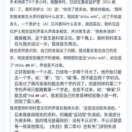
手术持续了5个多小时，我醒来时，已经在重症监护室（ICU 病
房）了。我听到护士（X）说：“你流了很多血，要给你输血。”我听
到管床医生大声问我叫什么名字，我回答“zhōu wěi”。过了不知道
多久，一个男护士（A）又问我叫什么名字，我回答后，我听见这
位护士用急促的声音大声奔走相告，并对医生说：“他有失语症！”
据我推测，这个医生是科室主任。那个晚上，我听到科室主
任与我对话过一次，管床医生两次。
我也突然意识到，自己的发音出了问题，我试着反复念自己的名
字，明显感觉到嘴巴不听使唤，明明想的是念“zhōu wěi”，却念成
了“zhōu
zh
ěi”，声母变不过来。
正好我姐有一个小孩，已经有一岁两个月大了。他开始只能
念一个字，如：“拿”、“捡”、“端”等，而不能念两个字的词。
后来过了俩月渐渐的能念两个字的词了，但是同样的第二个
字的声母只能跟着第一个字走，也变不过来，如：“麻雀”只
能念成“má
m
uè”。我发现自己的发音神经就像小孩一样，
回到了婴儿期。
我清楚地听到科室主任的声音在我床头说：“这是运动型失语症。”
后来我查阅相关的资料，的确是“运动型”失语症。失语症分
为很多种，我的情况是最轻的：没有不认识字、不认识蔬菜
等一些其他情况。
《失控》第二章4》
也有专门讲到失语