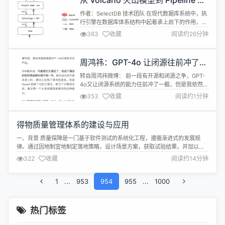
从 Volcano 火山模型到 Pipeline 执
系统负载监控，硬盘 smart 健康检测，应用进...
行模型，Apache Doris 执行模型的
作者：SelectDB 技术团队 在现代数据库系统中，执
迭代
行引擎在数据库体系结构中起着承上启下的作用，与
查询优化器和存储引擎共同组成了数据库的三大模
363
收藏
阅读约26分钟
块。我们以 SQL 语句在数据库系统中的完整执行过
程为例，来介绍执行引擎在其中发挥的作用： 在接收
到一条 SQL 查询语句之后，查询优化器会对 SQL 进
周鸿祎：GPT-4o 让闭源往前冲了一
行语法/词法分析，基于代价模型和规则生成最优执
截，但我依然对开源有信心
行计划； 执行...
转自周鸿祎微博： 前一段有开源和闭源之争，GPT-
4o又让闭源系统的能力往前冲了一截，但是我依然对
开源世界有信心。 坦率的说，可能我们又落后了，但
353
收藏
阅读约1分钟
这个落后我觉得也就不到一年，我还是坚持我的观
点，中国发展大模型应该坚持两条腿走路，一条路是
跟着OpenAI，但是用开源的思路，另一条路就是继
得物质量管理体系的建设与应用
续走应用之路，走企业场景化的专业大模型之路。 延
伸阅读 周鸿祎：闭源比开源...
一、背景 质量保障是一门基于软件测试的系统化工程，遵循渐进式的发展规
律。通过因地制宜地制定落地策略，设计场景方案，获取试验结果，并加以循
环往复。最终，在每一位得物测试工程师的共同努力下，积累出一套适应得物
322
收藏
阅读约14分钟
技术的质量保障方法论，即本文介绍的得物质量管理体系。 二、建设“四化”体
系 得物质量管理体系，历经三年的建设，现已拥有了完备的机制、流程、方法
以及工具。目标...
1
...
953
954
955
...
1000
热门标签