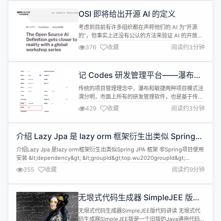
所、腾讯研究院、腾讯 SSV 银发科技实验室、腾讯
OSI 即将给出开源 AI 的定义
SSV 数字生态实验室和中国残联公益组织-腾讯无障
碍创新实验室联合发布...
考虑到目前有许多组织都在声称他们的 AI 为“开源
的”，但事实上还没有公认的方法来验证 AI 的开放
性。因此，Open Source Initiative (OSI) 正在着手
376
收藏
阅读约3分钟
推动全球多利益相关者一起来定义“Open Source
AI”。 OSI 介绍称，该定义将提供一个框架，帮助 AI
开发人员和用户确定 AI 系统是否开源，这意味着它
记 Codes 研发管理平台——瀑布与
可以在允许不受限制...
敏捷模式融合的创新实现
传统的项目管理理念中，瀑布和敏捷两种项目模式泾
渭分明，市面上所有的研发管理软件，也是基于传统
的理念，只能2选1，非常死板。 2选1的模式一点都
429
收藏
阅读约3分钟
不与时俱进，为什么这样说呢？受敏捷思想的影响，
在实际项目实践中，不是完完全全按瀑布来，而是采
用“小”瀑布模式，这里的“小”，就是在阶段内执行不
介绍 Lazy Jpa 是 lazy orm 框架衍生出类似 Spring
同的计划（类似于一个阶段下有多次迭代），每个计
JPA 框架
划都有可验证的产出物，以防...
介绍Lazy Jpa 是lazy orm框架衍生出类似Spring JPA 框架 非Spring项目使用
安装 &lt;dependency&gt; &lt;groupId&gt;top.wu2020groupId&gt;
&lt;artifactId&gt;wu-database-lazy-jpaartifactId&gt; &lt;versio...
355
收藏
阅读约9分钟
无垠式代码生成器 SimpleJEE 版代
码讲读
无垠式代码生成器SimpleJEE版代码讲读 无垠式代
码生成器SimpleJEE版是一个旧版的Java通用代码