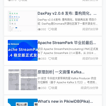
码地址 项目 GITEE GITHUB 后端地址 https://gitee.com/dromara/dax-pay
htt...
DaxPay v2.0.6 发布: 重构简化，轻
装再出发
DaxPay v2.0.6发布: 重构简化，轻装再出发 项目介
绍 ​ DaxPay是Dromara开源社区旗下一套开源支付网
关系统，已经对接支付宝、微信支付、云闪付相关的
392
收藏
阅读约8分钟
接口。独立部署，提供接口供业务系统进行调用，不
对原有系统产生影响。 源码地址 项目 GITEE
GITHUB 后端地址
Apache StreamPark 毕业前最后一
https://gitee.com/dromara/dax-pay h...
个版本 2.1.4 发布
近日 Apache StreamPark(Incubating) PMC正式发
布了 Apache StreamPark 2.1.4 版本，从 2024 开
年以来，社区就在积极准备新版本，为的是让大家在
383
收藏
阅读约9分钟
新年伊始就可以用上稳定的版本，助力业务起飞，我
们在稳定性的打磨上足够有耐心，这是个诚意满满的
版本。在本次发布中，支持了最新的 Apache Flink
原理剖析| 一文搞懂 Kafka
1.19...
Producer（上）
01 前言 今天给大家带来的是 Kafka Producer 的全
方位解析（基于 Apache Kafka 3.7[2]）。考虑到篇
幅限制，本文分为上下两篇，上篇将介绍 Kafka
350
收藏
阅读约29分钟
Producer 的使用方法与实现原理，下篇将介绍
Kafka Producer 的实现细节与常见问题。 02 使用
方法 在介绍 Kafka Producer 的具体实现前，首先...
What's new in PikiwiDB(Pika)