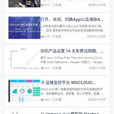
生成器。是一款动词算子式通用代码生成器。支持
353
收藏
阅读约4分钟
SGS代码生成器脚本和SGS2 Excel模板代码生成。
它支持SGS脚本语法加亮，支持一对多和多对多关
系。是一款核心功能比较完整，码量不大的通用代码
打开、关闭、切换App以及清除App
生成器，是学习通用代码生成器原理的很好的源代
进程，操作so easy！
码。 现在，无...
👆对私有云感兴趣可以进入公众号回复“私有云”哦。
一、前言 很多新手同学在写自动化测试脚本的时候，
打开、关闭、切换App的方式还是使用最基础的方
429
收藏
阅读约12分钟
式，也有同学在交流群内多次询问是否有打开、关
闭、切换App以及清除App进程的方式、或接口，那
么今天，我们详细来讲讲如何实现打开、关闭、切换
你的产品设置 14 天免费试用期，根
App以及清除App进程操作。 二、打开、关闭、切换
本没意义！
App以及清除App进...
原文 Your 14-Day Free Trial Ain't Gonna Cut It。
作者 Zeke Gabrielse，Keygen 创始人。 Keygen
是一个开源的软件许可和分发 API。 我已经开发
335
收藏
阅读约7分钟
Keygen 快 8 年了（准确点说，是 2016.5.22 开始
的 ）。毫不夸张地说，这期间我学到了许多东西。其
中一个很重要的是，很多创始人，包...
🍋 运维监控平台 WGCLOUD
v3.5.2 英文版 正式发布
WGCLOUD是一款集成度较高的分布式运维监控平
台，具有集群监控，易部署、易上手使用、轻量、高
效、自动化等特点，server 端基于springboot 开
380
收藏
阅读约4分钟
发，agent 端使用 go 编写。核心模块包括：主机系
统信息监控，CPU 监控，CPU 温度监控，内存监
控，网络流量监控，磁盘 IO 监控，磁盘空间监测，