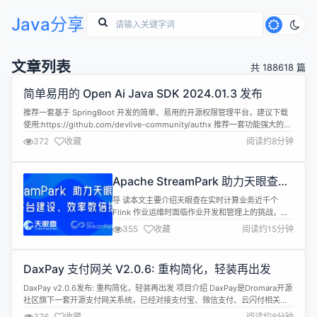
Java分享
文章列表
共 188618 篇
简单易用的 Open Ai Java SDK 2024.01.3 发布
推荐一套基于 SpringBoot 开发的简单、易用的开源权限管理平台，建议下载
使用:https://github.com/devlive-community/authx 推荐一套功能强大的开
源数据中台系统：https://github.com/devlive-community/datacap 推荐一
372
收藏
阅读约8分钟
套全平台数据库管理工具，建议下载使用:https://g...
Apache StreamPark 助力天眼查实
时平台建设｜效率数倍提升
导 读本文主要介绍天眼查在实时计算业务近千个
Flink 作业运维时面临作业开发和管理上的挑战，通
过引入 Apache StreamPark 来解决这些挑战，介绍
355
收藏
阅读约15分钟
了在引入 StreamPark 落地过程中遇到的一些问题以
及如何解决这些问题并成功落地，最后极大地降低运
维成本，显著地提升人效。
DaxPay 支付网关 V2.0.6: 重构简化，轻装再出发
Github:https://github.com/apache/s...
DaxPay v2.0.6发布: 重构简化，轻装再出发 项目介绍 DaxPay是Dromara开源
社区旗下一套开源支付网关系统，已经对接支付宝、微信支付、云闪付相关的
接口。独立部署，提供接口供业务系统进行调用，不对原有系统产生影响。 源
376
收藏
阅读约8分钟