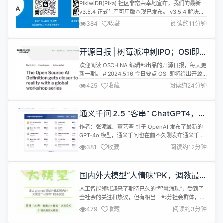
v3.5.4
PikiwiDB(Pika) 社区非常荣幸地宣布，我们的最新
v3.5.4 正式生产可用版本现已发布。 v3.5.4 解决了
历史遗留的 bug，对 PikiwiDB(Pika) 的一些遗留
384
收藏
阅读约11分钟
bug 进行修复和优化，旨在打造出一个高稳定性的版
本。本次的重点优化主要包括，PikiwiDB(Pika)支持
动态调整限速参数、增强 PikiwiDB(Pika) 的客观...
开源日报 | 树莓派冲刺IPO；OSI即
将给出开源AI的定义；GPT-4o让
欢迎阅读 OSCHINA 编辑部出品的开源日报，每天更
OpenAI掌门人爱不释手；腾讯AI靠
新一期。 # 2024.5.16 今日要点 OSI 即将给出开源
开源追进度？
AI 的定义 OSI 小组自 2022 年以来就启动了一项深
425
收藏
阅读约24分钟
入的全球倡议，让主要参与者（包括企业、学术界、
法律界以及代表更广泛民间社会的组织和非营利组
织）参与进来，共同起草 Open Source AI
通义千问 2.5 “客串” ChatGPT4，你
Definition。 经过了几个月...
分的清吗？
作者：张添翼、董艺荃 引子 OpenAI 发布了最新的
GPT-4o 模型，通义千问也在前不久刚发布通义千问
2.5，已经和 GPT-4-Turbo 不分伯仲： 既然目前还
381
收藏
阅读约12分钟
没有和 GPT-4o 文本生成能力的对比数据，就让我们
来和大模型一起做个游戏测试一下： 我们让通义千问
2.5 扮演 GPT4，来和真正的 GPT4 进行问答 PK，读
国内外大模型“人情味”PK，调教最
者不妨来猜一猜谁是通...
暖大模型
人工智能领域迎来了期待已久的“智慧涌现”，受到了
全社会的关注和热议，但有相当一部分社会群体，除
了关注大模型能否提供实用信息， 也期待大模型的回
479
收藏
阅读约3分钟
答能温暖心灵、提供关怀，通俗来讲，他们期待大模
型亦能有“人情味”的涌现。 近日，中国社科院社会学