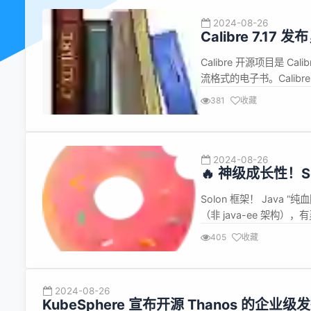
2024-08-26
Calibre 7.
Calibre 开源项目是
流格式的电子书。Calibre
Calibre 7.17 现已
381
收藏
质版页码 Edit book：选择
2024-08-26
🔥 神级成长性！So
Solon 框架！ Jav
（非 java-ee 架构
制、简洁、高效、开放、生
405
收藏
省 50% 更快的开发效率 
2024-08-26
KubeSphere 宣布开源 Thanos 的企业级发