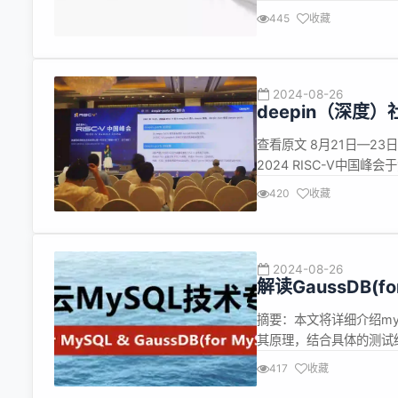
了跨行业游戏技术采用的
445
收藏
目中，包括电影、电视、营销
2024-08-26
deepin（深度）
RISC-V 生态发展
查看原文 8月21日—23
2024 RISC-V中国
国内外业界专家、企业代表
420
收藏
8月23日，deepin（
2024-08-26
解读GaussDB(
如何提升恢复性
摘要：本文将详细介绍mydum
其原理，结合具体的测试
时，通过调整相应的策略
417
收藏
专栏】GaussDB(for My