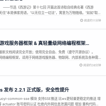
。 ——节选《西游记》第十七回 开篇这首诗取自经典名著《西游
住”本是佛家用语，“以无住立一切法”，寓意为万物随缘。“如如”取自
看，整句话的意思是万物都随缘而起，但外貌却各有差异，但万物本质
阅读约11分钟
网络游戏服务器框架 & 真轻量级网络编程框架
放、最新文档阅读完全开放；使用完全自由、免费（遵守开源协议）。
级的网络编程框架，适用于网络游戏服务器、物联网、内部系统及各种需
oGame javadoc api 框架版本更新日志 (yuque.com) ioGame
阅读约38分钟
在线文档 ioGame 每月会发...
Plus 发布 2.2.1 正式版，安全性提升
uoyi-common-sse 模块 支持SSE推送 比ws更轻量更稳定的推送 增
iljob 等 actuator 账号密码认证 杜绝内外网信息泄漏问题 增加 重构代码生