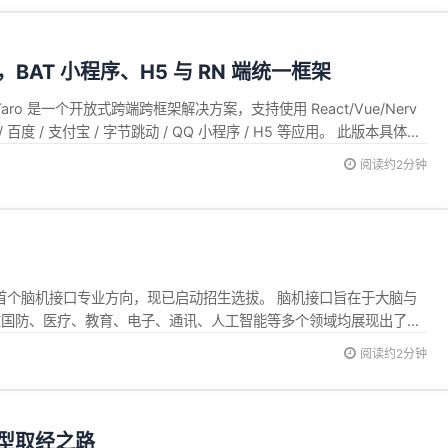
 发布，BAT 小程序、H5 与 RN 端统一框架
布。Taro 是一个开放式跨端跨框架解决方案，支持使用 React/Vue/Nerv
 百度 / 支付宝 / 字节跳动 / QQ 小程序 / H5 等应用。 此版本具体更
用 forwardRef 包装 React 组件库 H5 修复了 Video 组件 mute=
阅读约2分钟
国首个脑机接口专业方向，现已启动招生选拔。 脑机接口旨在于大脑与
在国防、医疗、教育、电子、通讯、人工智能等多个领域均展现出了巨
业，汇集天津大学医学院、自动化学院、微电子学院、智能与计算学
阅读约2分钟
模型取经之路