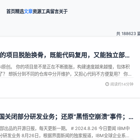
首页
精选
文章
资源
工具
留言
关于
共 188623 
：让你的项目脱胎换骨，既能代码复用，又能独立部
ol原创。 你的项目是不是正在不断膨胀，构建速度越来越慢，包体积
了？ 想拆分到不同的仓库中分开维护，又担心代码不方便复用？ 你可
orepo 啦！ 我将带大家把一个现有项目改造成 Monorepo 方式，便
阅读约14分钟
如果你也有类似的需求，可以点赞、收藏下本文，关键时刻也许能帮
M中国关闭部分研发业务；还原“黑悟空崩溃”事件；
I定义最新草案；大模型合成数据的问题
辑部出品的开源日报，每天更新一期。 # 2024.8.26 今日要闻 IBM中
研发业务 8月26日，根据界面新闻的独家报道，IBM全球企业系统