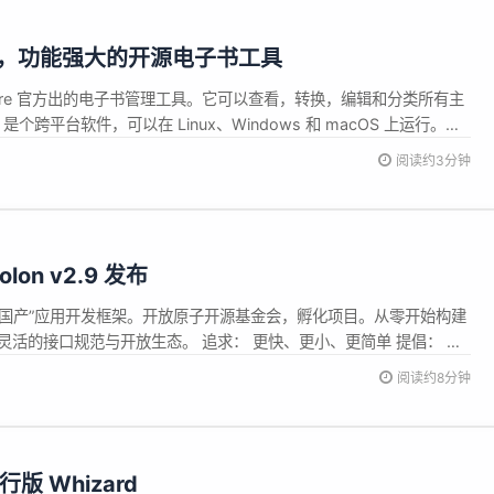
17 发布，功能强大的开源电子书工具
 Calibre 官方出的电子书管理工具。它可以查看，转换，编辑和分类所有主
 是个跨平台软件，可以在 Linux、Windows 和 macOS 上运行。
正式发布，此次更新内容如下： 新功能 E-book viewer：支持跳转和显示纸
阅读约3分钟
文...
lon v2.9 发布
a “纯血国产”应用开发框架。开放原子开源基金会，孵化项目。从零开始构建
），有灵活的接口规范与开放生态。 追求： 更快、更小、更简单 提倡： 克
态 有什么特点？ 特点 描述 更高的计算性价比 并发高 300%；内存
阅读约8分钟
代码少；入门快；调试重启快 10 倍 更好...
行版 Whizard