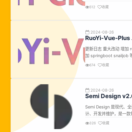
成器 集成anyline开源框架 
512
收藏
...
2024-08-26
RuoYi-Vue-P
更新日志 重大改动 增加 r
加 springboot sna
成器 集成anyline开源框架 
674
收藏
...
2024-08-26
Semi Design 
Semi Design 是现
计、开发并维护，是一款包
用于快速搭建美观的 React
326
收藏
容： 【Fix】 修复 Slider 