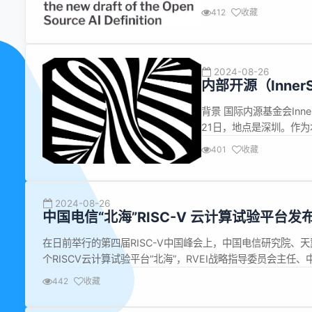
开发部副总裁Jack Her
412
收藏
基础设施决定将中国系统实
2024-08-26
内部开源（Inner
InnerSource 
背景 国际内源基金会Inn
21日，地点是深圳。作为本
之一，在这里介绍一下企业内源
401
收藏
业内部开源，是把开源社区
2024-08-26
中国电信“北海”RISC-V 云计算试验平台发
在日前举行的第四届RISC-V中国峰会上，中国电信研究院
个RISCV云计算试验平台“北海”，RVEI战略指导委员会主
在发布会主题演讲中指出，依托中国电信云网融合大科创装置已完成“
442
收藏