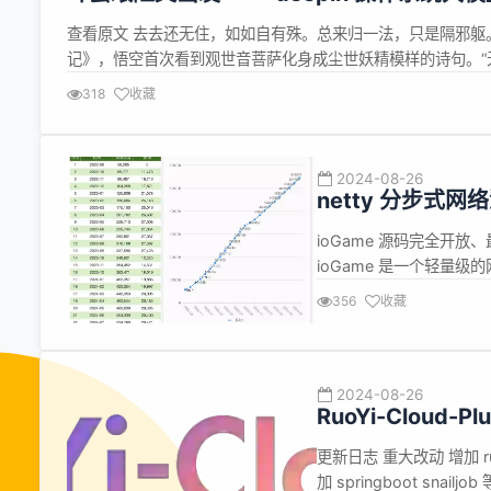
查看原文 去去还无住，如如自有殊。总来归一法，只是隔邪躯
记》，悟空首次看到观世音菩萨化身成尘世妖精模样的诗句。“无
《金刚经》，“不取于相，如如不动”，寓意为世间表象。如此
318
收藏
上...
2024-08-26
netty 分步式
ioGame 21.15
ioGame 源码完全开
ioGame 是一个轻量
要长连接的场景。 文档与日志 i
356
收藏
真。轻量级网络编程框架 - 
2024-08-26
RuoYi-Cloud-
更新日志 重大改动 增加 r
加 springboot sna