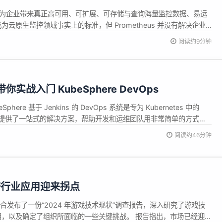
ard，为企业带来真正高可用、可扩展、可存储与查询海量监控数据、易运
 已经成为云原生监控领域事实上的标准，但 Prometheus 并没有解决企业
需求。Thanos ...
阅读约9分钟
你实战入门 KubeSphere DevOps
ere 基于 Jenkins 的 DevOps 系统是专为 Kubernetes 中的
，它提供了一站式的解决方案，帮助开发和运维团队用非常简单的方式构
netes。它还具有插件管理、Binary-to-Image (B2I)、Source-
阅读约46分钟
跨行业应用迎来拐点
force 联合发布了一份“2024 年游戏技术现状”调查报告，深入研究了游戏技
采用，以及确定了组织所面临的一些关键挑战。 报告指出，市场已经迎来