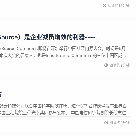
genrother今日上午在IBM中国系统中心（CSL）全员会上宣布： IBM
阅读约16分钟
验室的研发工作转移到海外其他IBM基...
Source）是企业减员增效的利器----
Commons Foundation国际内源基金会认为
erSource Commons即将在深圳举行中国社区内源大会，时间是9月
次大会的召集人，也是InnerSource Commons的三位中国区成员
和国际内源基金会。 什么是InnerSource？ InnerSource即企
阅读约8分钟
的相关实践和方法论推行在企业内...
布
、天翼云科技公司联合中国科学院软件所、达摩院等合作伙伴发布业界首
任、中国工程院院士倪光南共同参与发布。 中国电信研究院副院长傅志仁
北海”平台部署，该平台以RISC-V CPU为核心，...
阅读约2分钟