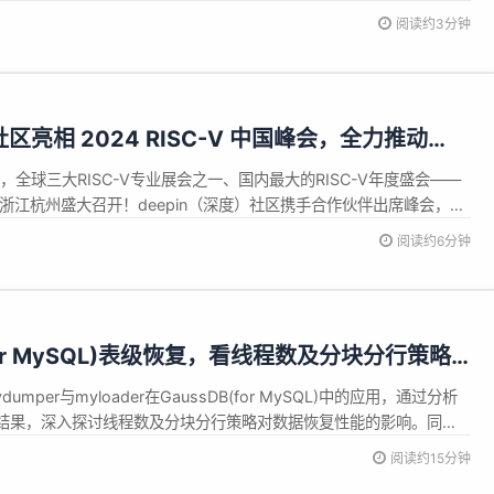
拐点。有 50% 的调查回复表示，游戏引擎已经被应用于游戏以外的项
阅读约3分钟
、培训和 3D 艺术等领域。 作为游戏引擎领域...
社区亮相 2024 RISC-V 中国峰会，全力推动
日，全球三大RISC-V专业展会之一、国内最大的RISC-V年度盛会——
峰会于浙江杭州盛大召开！deepin（深度）社区携手合作伙伴出席峰会，与
、研究机构及社区伙伴，共同探讨RISC-V的最新进展与未来趋势。
阅读约6分钟
深度）社区系统研发工程师杨畅在主论坛发表题为《由...
for MySQL)表级恢复，看线程数及分块分行策略
能？
per与myloader在GaussDB(for MySQL)中的应用，通过分析
结果，深入探讨线程数及分块分行策略对数据恢复性能的影响。同
，提升表级恢复性能。 本文分享自华为云社区《【华为云MySQL技术
阅读约15分钟
SQL)表级恢复中mydumper、myload...