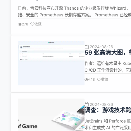
日前，青云科技宣布开源 Thanos 的企业级发行版 Whiz
维、安全的 Prometheus 长期存储方案。 Prometheus
用户对高可用、可扩展、可存储与查询海量监控数据、易运维等方面的
278
收藏
2024-08-26
59 张高清大图，带
作者：运维有术星主 KubeSph
CI/CD 工作流设计的
建、测试和发布应用到 Kuber
418
收藏
to-Image (S2I)、...
2024-08-26
调查：游戏技术
JetBrains 和 Per
术和生成式 AI 的广泛