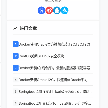
热门文章
Docker使用Oracle官方镜像安装(12C,18C,19C)
1
CentOS关闭SELinux安全模块
2
Dcoker安装(在线仓库)，最新的服务器搭配容器使
3
用
Docker安装Oracle12C，快速搭建Oracle学习环
4
境
Springboot2将连接池hikari替换为druid，体验最
5
强大的数据库连接池
SpringBoot2配置默认Tomcat设置，开启更多高
6