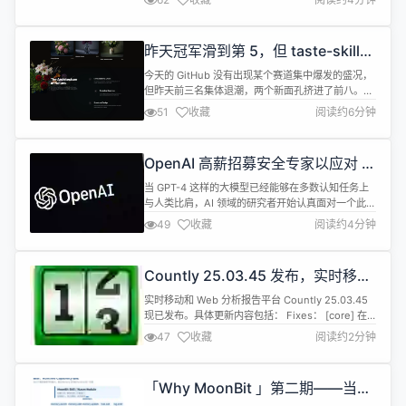
节体验也得到进一步完善，修复已知Bug。 禅道集成
OpenClaw，ZAI新版本支持 OpenClaw 添加为智
能助手，禅道的AI面板可直接与其对话。 新版本将为
昨天冠军滑到第 5，但 taste-skill
用户带来更好的使用体验和更高的工作效率，感谢...
飙了 23 倍
今天的 GitHub 没有出现某个赛道集中爆发的盛况，
但昨天前三名集体退潮，两个新面孔挤进了前八。与
此同时，一个叫 taste-skill 的项目正在以极其惊人
51
收藏
阅读约6分钟
的加速度往上蹿。 这 4 个东西，做 AI 应用的人值得
装来试试 Leonxlnx/taste-skill（+2715 星，
Shell）&mdash;&mdash;你让 AI 写文案，它常常
OpenAI 高薪招募安全专家以应对 AI
回你一堆正...
自我进化风险
当 GPT-4 这样的大模型已经能够在多数认知任务上
与人类比肩，AI 领域的研究者开始认真面对一个此前
更多出现在科幻叙事中的命题：如果 AI 系统具备递
49
收藏
阅读约4分钟
归式自我改进的能力，人类社会是否已经做好了准
备？OpenAI 近期宣布的高薪招募计划，正是对这一
挑战的直接回应。 OpenAI 正在面向全球招募安全研
Countly 25.03.45 发布，实时移动
究员，专门研究 AI 递归式自我改进带来的风险。这
和 Web 分析报告平台
个岗位被...
实时移动和 Web 分析报告平台 Countly 25.03.45
现已发布。具体更新内容包括： Fixes： [core] 在
saveNote schema 中接受数值颜色，以便图表笔记
47
收藏
阅读约2分钟
的创建/编辑不再因验证失败而失败 [jobs] 在获取职
位列表时，过滤掉属于已禁用插件的任务 [core] 修
复了包含&ldquo;.&rdquo;的事件键的 topEv...
「Why MoonBit 」第二期——当