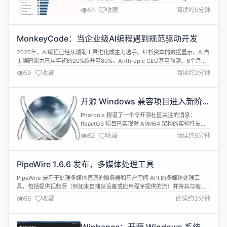
并在 Arena 的最新文生图排行榜中首发即拿下第三
55
收藏
阅读约5分钟
名的位置，显示其在 AI 图像生成领域的整体实力正
明显追赶行业领先者。目前在这一榜单上，OpenAI
的 gpt-image-2 以 1388 分位居第一，Google 的
MonkeyCode：当企业级AI编程遇到规范驱动开发
gemini-3.1-flas...
2026年，AI编程已经从辅助工具进化成主力选手。红杉资本的数据显示，AI自
主编码能力已从年初的20%跃升至80%。Anthropic CEO甚至预测，6个月内
AI将承担90%的代码编写工作。 MonkeyCode 由长亭科技推出，是一款面向
59
收藏
阅读约2分钟
专业团队的企业级AI编程平台，覆盖了需求、设计、开发、Review全流程。
核心能力包括： 1. SDD模式（规范驱动...
开源 Windows 兼容项目进入新阶
段，ReactOS 已实验性支持 ARM64
Phoronix 报道了一个令开源社区关注的消息：
ReactOS 项目已实现对 ARM64 架构的实验性支
持。这意味着这款致力于实现 Windows 二进制兼容
52
收藏
阅读约5分钟
性的开源操作系统，在近二十年的 x86 架构主导之
后，开始向更广泛的硬件生态扩展。 ReactOS 项目
的目标是用开源代码实现一个与 Windows 完全兼容
PipeWire 1.6.6 发布，多媒体处理工具
的操作系统，让 Windows 程序和驱动...
PipeWire 是用于处理多媒体管道的服务器和用户空间 API 的多媒体处理工
具，包括提供视频源（例如来自捕获设备或应用程序提供的流）并将其与客户
端复用、访问视频源进行消费、生成用于音频和视频处理的图形。 PipeWire
56
收藏
阅读约3分钟
1.6.6 现已发布，这是一个错误修复版本，其 API 和 ABI 与之前的 1.6.x 版本兼
容。更新内容包括： Highlight...