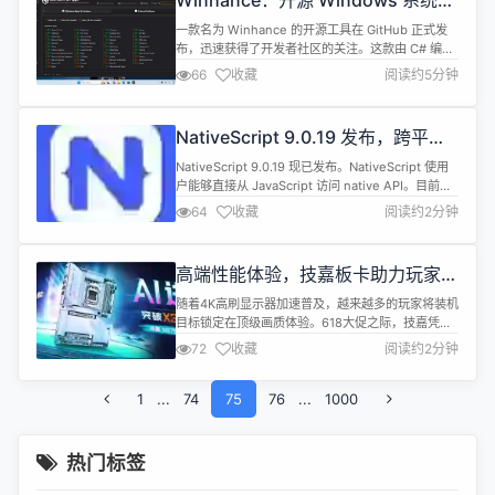
Winhance：开源 Windows 系统调
优与定制工具，无需重装系统即可优
一款名为 Winhance 的开源工具在 GitHub 正式发
化体验
布，迅速获得了开发者社区的关注。这款由 C# 编写
的 Windows 系统增强工具，可以帮助用户在不需要
66
收藏
阅读约5分钟
全新安装系统的情况下，对 Windows 10 和 11 进行
清理、优化和定制。 Winhance 与此前受到好评的
UnattendedWinstall 项目出自同一开发者之手，后
NativeScript 9.0.19 发布，跨平台
者需要通过全...
原生应用框架
NativeScript 9.0.19 现已发布。NativeScript 使用
户能够直接从 JavaScript 访问 native API。目前，
该框架为丰富的移动开发提供了 iOS 和 Android 运
64
收藏
阅读约2分钟
行时，并可用于多种不同的用例。 Features iOS：
新增选项，可将启动事件延迟至应用处于活动状态时
触发（#9906） Fixes core：开发...
高端性能体验，技嘉板卡助力玩家驾
驭4K顶级画质
随着4K高刷显示器加速普及，越来越多的玩家将装机
目标锁定在顶级画质体验。618大促之际，技嘉凭借
板卡产品线的深厚积累，为追求4K极致画质的玩家的
72
收藏
阅读约2分钟
热门之选。 以X870E AORUS ELITE X3D小雕主板
搭配RTX 5080 AORUS MASTER超级雕显卡为例，
1
...
这套组合精准契合4K游戏对平台稳定性与图形算力的
74
75
76
...
1000
双重需求。主板搭载16+2+2相数字供电与...
热门标签