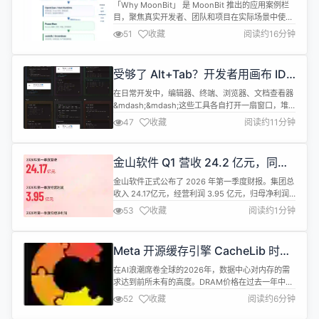
Agent Skill 开始访问 Memory：
「Why MoonBit」 是 MoonBit 推出的应用案例栏
MoonBit + Wasm 的一条技术路径
目，聚焦真实开发者、团队和项目在实际场景中使用
MoonBit 的经验与实践。 在这里，我们希望记录的
51
收藏
阅读约16分钟
不只是&ldquo;MoonBit 能做什么&rdquo;，更是开
发者为什么选择 MoonBit：他们遇到了怎样的工程
问题，为什么需要更轻量、更高效、更可靠的技术方
受够了 Alt+Tab？开发者用画布 IDE
案，以及 MoonBit 如何...
给所有窗口安个家
在日常开发中，编辑器、终端、浏览器、文档查看器
&mdash;&mdash;这些工具各自打开一扇窗口，堆
叠在屏幕上的结果，就是一场没完没了的 Alt+Tab 循
47
收藏
阅读约11分钟
环。一名开发者正是受够了这种体验，干脆动手做了
一个类 Figma 风格的画布 IDE，将所有工作窗口放
到同一块无限延展的画布上。 这个项目叫 Cate，其
金山软件 Q1 营收 24.2 亿元，同比
核心理念一句话就能概括：把整个工作区变成一块可
增长 3.4%
以...
金山软件正式公布了 2026 年第一季度财报。集团总
收入 24.17亿元，经营利润 3.95 亿元，归母净利润
10.91 亿元。 办公软件及服务业务收入16.13亿元，
53
收藏
阅读约1分钟
同比增长24%，WPS个人、WPS 365、WPS软件三
大核心业务全线增长。网络游戏及其他业务收入8.03
亿元。 公告称，金山办公持续深化&quot;AI、协
Meta 开源缓存引擎 CacheLib 时隔
作、国际化&quot;核心战略布局...
两年重磅更新，应对 AI 时代 DRAM
在AI浪潮席卷全球的2026年，数据中心对内存的需
价格暴涨
求达到前所未有的高度。DRAM价格在过去一年中暴
涨超过200%，这让许多依赖大内存缓存的服务面临
52
收藏
阅读约6分钟
巨大成本压力。正是在这样的背景下，Meta（原
Facebook）的开源缓存引擎CacheLib在沉寂两年