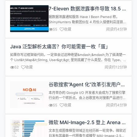
后迎来了重大更新。 CacheLib最初是Facebook内
7-Eleven 数据泄露事件导致 18.5 万
部开发的C++缓存库，2021年正式开源。它的设计...
个人信息泄露
据数据泄露通知服务 Have I Been Pwned 称，
ShinyHunters 勒索团伙在 4 月份入侵便利店连锁巨
头 7-Eleven 的系统后，窃取了超过 183,000 人的
55
收藏
阅读约4分钟
个人信息。 7-Eleven 成立于 1927 年，目前在全球
运营、特许经营和授权经营超过 86,000 家门店，其
中包括美国和加拿大的 13,000 家门店。7-Eleve...
Java 泛型解析太痛苦？你可能需要一枚「蛋」
如果你写过框架级代码，一定体会过这种绝望&mdash;&mdash;为了搞清楚一
个 List&lt;Map&lt;String, User&gt;&gt; 里到底藏了什么类型，你在 Type、
ParameterizedType、TypeVariable 的迷宫里绕了两个小时，最后写出一堆
52
收藏
阅读约12分钟
自己第二天都看不懂的反射代码。 一枚「蛋」的诞生 EggG 是一个 Ja...
谷歌搜索“Agent 化”改革引发用户逃
离，DuckDuckGo 安装量飙升 30%
本月举办的 Google I/O 开发者大会成为了搜索引擎
行业的一个转折点。会上谷歌宣布对搜索产品进行大
幅调整，用 AI Agent 取代传统的蓝色链接列表，这
55
收藏
阅读约4分钟
一决定在随后几天引发了用户的强烈反弹。当地时间
5月20日至25日，主打隐私和简洁体验的
DuckDuckGo 应用安装量平均周同比增长 18.1%，
微软 MAI-Image-2.5 登上 Arena 文
并在5月25日达到峰值，同比飙升 30.5%。 这一...
生图排行榜前三
文本生成图像模型领域正在经历新一轮竞争。微软近
日发布其最新一代图像生成模型 MAI-Image-2.5，