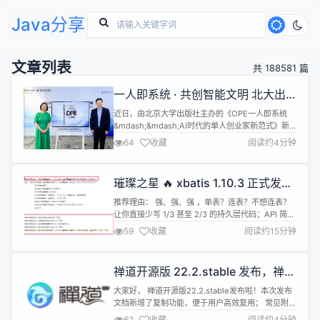
Java分享
文章列表
共 188581 篇
一人即系统 · 共创智能文明 北大出
版社《OPE一人即系统》新书发布暨
近日，由北京大学出版社主办的《OPE一人即系统
智能体时代圆桌论坛成功举办
&mdash;&mdash;AI时代的单人创业家新范式》新
书发布会暨智能体时代圆桌论坛，在北京成功举办。
64
收藏
阅读约4分钟
本次活动以人工智能深刻重塑社会结构与工作方式为
时代背景，围绕&ldquo;暨智能体时代、未来组织与
数字劳动力系统&rdquo;这一核心议题，系统探讨智
璀璨之星 🔥 xbatis 1.10.3 正式发
能时代正在形成的全新创业范式与价值创造逻辑。来
版，横扫 java 界的 ORM 来了
自学界、产业...
推荐理由： 强、强、强 ，单表？连表？不想连表？
让你直接少写 1/3 甚至 2/3 的持久层代码；API 简单
快捷 优雅 简洁 构建 SQL 非常强！用过的 没用过的
59
收藏
阅读约15分钟
都来体验，虽然有 AI 了，但是真正好用的 ORM 的
还不能忽略的，除非你以后不维护。 1.10.3 - 2026-
05-27 1：@Fetch fetchFilter强制调用开关 2：数
禅道开源版 22.2.stable 发布，禅道
据库...
集成 OpenClaw，文档支持复制，
大家好， 禅道开源版22.2.stable发布啦！本次发布
常见附件支持在线预览
文档新增了复制功能，便于用户高效复用； 常见附件
支持在线预览，提升查看效率。此外，文档的多项细
62
收藏
阅读约4分钟