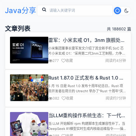
Java分享
文章列表
共 188602 篇
雷军：小米玄戒 O1，3nm 旗舰处理
器，力争跻身第一梯队旗舰体验
小米集团董事长雷军发文介绍了其全新手机 SoC 芯
片小米玄戒 O1：“采用第二代3nm工艺制程，力争跻
身第一梯队旗舰体验”。 雷军表示，截至今年4月底共
277
收藏
阅读约4分钟
四年多的时间，玄戒累计研发投入已经超过了 135亿
人民币。目前，研发团队已经超过了2500人，今年
预计的研发投入将超过60亿元。 全文内容如下： 今
Rust 1.87.0 正式发布 & Rust 1.0 十
年是小米创业15周年。 早在11年前，2014年，我们
周年纪念日
就开始...
5 月 15 日是 Rust 1.0 发布十周年纪念日，Rust 项
目开发者在荷兰的 Utrecht 举办了“Rust 十周年”庆
祝活动，并在当天发布新版本1.87.0。 新版本的主要
382
收藏
阅读约7分钟
新特性包括： 标准库加入匿名管道（Anonymous
Pipes） use std::io::Read; let (mut recv, send) =
std::io...
当LLM重构操作系统生态：下一代智
能基础设施的技术革命来了！
当 LLM 开始解析 rpm 构建脚本生成兼容性补丁，当
DeepSeek R1模型实时生成内核级运维指令——操
作系统开发正经历智能化重构。5月24日，华东师范
388
收藏
阅读约6分钟