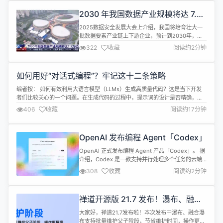
以修复 module_feature 冲突参数…… #28...
2030 年我国数据产业规模将达 7.5
万亿元
2025数据安全发展大会上介绍，我国将培育壮大一
批数据要素产业链上下游企业，预计到2030年，我
国数据产业规模将达到7.5万亿元。 作为全球首个将
322
收藏
阅读约2分钟
数据纳入生产要素的国家，我国已初步构建起门类齐
全的数据产业链。数据显示，2024年我国年度数据
生产总量达41.06泽字节，同比增长25%。 截至目
如何用好“对话式编程”？牢记这十二条策略
前，我国数据领域相关企业超19万家，数据产业规模
超2万亿元。按照20...
编者按： 如何有效利用大语言模型（LLMs）生成高质量代码？这是当下开发
者们比较关心的一个问题。在生成代码的过程中，提示词的设计是否精确，直
接决定了模型输出的质量。 本文深入探讨了提示词优化的 12 条策略，给出了
406
收藏
阅读约17分钟
清晰的操作指南和示范案例，读者可以了解到如何通过精准编写提示词引导模
型生成性能优越、符合实际需求的代码。 作者 | Ayush Thakur@Po...
OpenAI 发布编程 Agent「Codex」
OpenAI 正式发布编程 Agent 产品「Codex」。 据
介绍，Codex 是一款支持并行处理多个任务的云端
编程 Agent，能够提供如编程功能、回答代码库的问
308
收藏
阅读约2分钟
题、修复错误等功能。 Codex 基于 codex-1 模型驱
动，OpenAI 方面表示这一模型由 o3 模型针对编程
进行优化而得来。codex-1 通过强化学习在各种环境
禅道开源版 21.7 发布！瀑布、融合
中，对现实世界的编码任...
瀑布支持批量维护父子阶段，客户端
大家好，禅道21.7发布啦！本次发布中瀑布、融合瀑
支持消息合并转发
布支持批量维护父子阶段，节省维护时间，操作更便