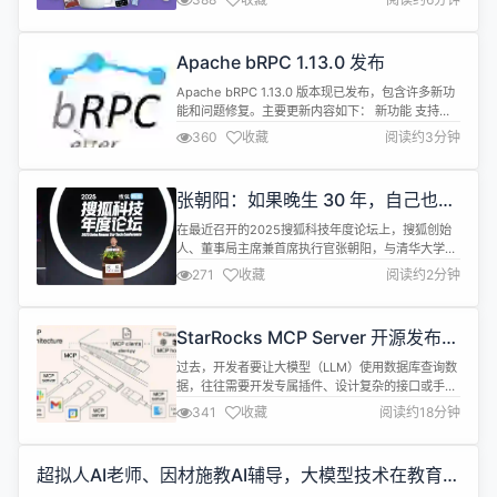
大学逸夫楼，OSC 源创会将带你探索 LLM 与操作系
统的双向赋能机制。 核心亮点 🔥 五大硬核技术议题
直击前沿： 1⃣ 《计算机科学之美》作者李昌龙教授
Apache bRPC 1.13.0 发布
揭秘 AI 时代操作系统生态重构 2⃣ Fy...
Apache bRPC 1.13.0 版本现已发布，包含许多新功
能和问题修复。主要更新内容如下： 新功能 支持
ProtoJson格式的HTTP请求体 支持动态更新方法并
360
收藏
阅读约3分钟
发度 支持baidu-std协议多种负载类型：JSON、
ProtoJson和ProtoText 支持AddressSanitizer内
存检测工具 在Redis连接上下文中保留会话信息 Bug
张朝阳：如果晚生 30 年，自己也会
修...
卷入到 AI 里面
在最近召开的2025搜狐科技年度论坛上，搜狐创始
人、董事局主席兼首席执行官张朝阳，与清华大学讲
席教授张亚勤及猎豹移动董事长兼 CEO 傅盛等三位
271
收藏
阅读约2分钟
不同领域人士，围绕人工智能（AI）、人形机器人和
脑科学等前沿科技展开了深入的讨论。 张朝阳在讨论
中表示，如果晚生30年，自己也会卷入到AI里面，包
StarRocks MCP Server 开源发布：
括人形机器人，脑科学。他认为，目前正是一个比特
为 AI 应用提供强大分析中枢
与分子、原子交汇的时代，...
过去，开发者要让大模型（LLM）使用数据库查询数
据，往往需要开发专属插件、设计复杂的接口或手动
构建 Prompt，这不仅费时费力，而且很难在不同模
341
收藏
阅读约18分钟
型之间复用。StarRocks MCP Server 提供了一个
“通用适配器”接口，让各种 LLM（如 Claude、
OpenAI、Gemini）都能标准化地访问 StarRocks，
超拟人AI老师、因材施教AI辅导，大模型技术在教育中
使得模型能够直接执行 SQL ...