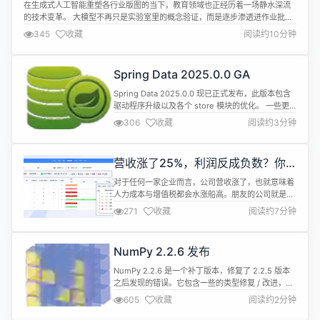
能做好哪些事？
在生成式人工智能重塑各行业版图的当下，教育领域也正经历着一场静水深流
的技术变革。 大模型不再只是实验室里的概念验证，而是逐步渗透进作业批
改、个性化辅导、学情分析等教育核心场景，推动着"千人千面"教育理想的落
345
收藏
阅读约10分钟
地。在这场技术与教育的双向奔赴中，如何平衡技术创新与教育本质？如何让
AI真正成为教育公平的推进器而非技术泡沫？我们与深耕AI教育应用多年的专
家丁小晶展开对...
Spring Data 2025.0.0 GA
Spring Data 2025.0.0 现已正式发布，此版本包含
驱动程序升级以及各个 store 模块的优化。 一些更
新亮点内容如下： MongoDB 和 Apache
306
收藏
阅读约3分钟
Cassandra 中的向量类型和向量搜索支持 Spring
Data JPA 中 DTO Projections 的Constructor
Expression Derivation 支...
营收涨了25%，利润反成负数？你
的人力成本在“反噬”企业
对于任何一家企业而言，公司营收涨了，也就意味着
人力成本与增值税都会水涨船高。朋友的公司就是例
子——去年产品营收涨了25%，看似亮眼，人力成本
271
收藏
阅读约7分钟
却飙升40%，最后净利润反而降了 3 个点。 有个制
造业 IT 负责人算过：他们团队每周花在协调资源、
确认排期、处理延期的时间，相当于 2 个人的全职工
NumPy 2.2.6 发布
时。 这就是很多企业的现状：员工为任务扯皮，报表
靠人工核对........
NumPy 2.2.6 是一个补丁版本，修复了 2.2.5 版本
之后发现的错误。它包含一些的类型修复 / 改进，以
及常规的错误修复和一些 CI 维护。 此版本共合并了
605
收藏
阅读约2分钟
11 个拉取请求： #28778：MAINT：为进一步开发
2.2.x 做准备 #28851：BLD：更新 vendor-meson