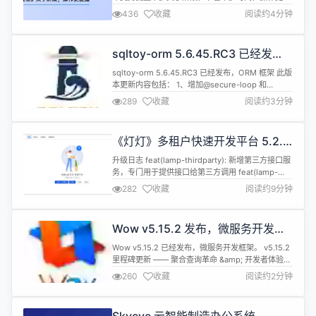
捷。优化部分功能细节，如父任务支持删除后同步删
436
收藏
阅读约4分钟
除子任务；任务、用例批量操作页面增加“同上”等功
能，提升用户交互体验！ 客户端支持批量选择消息后
合并转发，以全新的消息体形式进行发送，让沟通更
sqltoy-orm 5.6.45.RC3 已经发
加高效和便捷，此外还对会议响铃逻辑进行了调整，
布，ORM 框架
避免响铃过长造成干扰。 新版本...
sqltoy-orm 5.6.45.RC3 已经发布，ORM 框架 此版
本更新内容包括： 1、增加@secure-loop 和
@secure-loop-full 非注入循环 secure-loop自动
289
收藏
阅读约3分钟
去除循环中的null记录，secure-loop-full则不去除
null记录 selet * from table t1 where 1=1 #
[(@sec...
《灯灯》多租户快速开发平台 5.2.0
发布，新增开放平台能力
升级日志 feat(lamp-thirdparty): 新增第三方接口服
务，专门用于提供接口给第三方调用 feat(lamp-
sop-admin): 新增开放平台管理服务，专门用于提供
282
收藏
阅读约9分钟
第三方平台管理端接口 feat(lamp-sop-admin): 新
增 【开放平台】 - 【开放接口】 相关功能
feat(lamp-sop-admin): 新增 【开放平台】...
Wow v5.15.2 发布，微服务开发框
架
Wow v5.15.2 已经发布，微服务开发框架。 v5.15.2
里程碑更新 —— 聚合查询革命 &amp; 开发者体验新
高度 新特性重磅登场 创新聚合查询体系 全场景覆
260
收藏
阅读约2分钟
盖：新增
AggregatedListQuery/AggregatedPagedQuery/Singl
多场景支持 超强解析引擎：字段路径解析机制增强