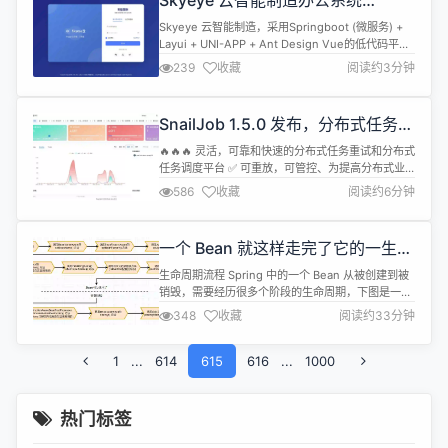
Skyeye 云智能制造办公系统
300%，支持深度嵌套结...
v3.16.4 发布
Skyeye 云智能制造，采用Springboot (微服务) +
Layui + UNI-APP + Ant Design Vue的低代码平
台。包含 30 多个应用模块、50 多种电子流程，
239
收藏
阅读约3分钟
CRM、PM、ERP、MES、ADM、EHR、笔记、知识
库、项目、门店、商城、财务、多班次考勤、薪资、
招聘、云售后、论坛、公告、问卷、报表设计、工作
SnailJob 1.5.0 发布，分布式任务调
流、日程、云盘等全面...
度平台
🔥🔥🔥 灵活，可靠和快速的分布式任务重试和分布式
任务调度平台 ✅️ 可重放，可管控、为提高分布式业
务系统一致性的分布式任务重试平台 ✅️ 支持秒级、
586
收藏
阅读约6分钟
可中断、可编排的高性能分布式任务调度平台 项目特
性 易用性业务接入成本小。避免依赖研发人员的技术
水平，保障稳定性 灵活性能够动态调整配置，启动 /
一个 Bean 就这样走完了它的一生之
停止任务，以及终止运行中的任务 操作简单分钟上
Bean 的出生
手，支持 W...
生命周期流程 Spring 中的一个 Bean 从被创建到被
销毁，需要经历很多个阶段的生命周期，下图是一个
Bean 从创建到销毁的生命周期流程： 在 Bean 的各
348
收藏
阅读约33分钟
个生命周期流程点，Spring 都提供了对应的接口或
者注解，以便开发者在各个生命周期的流程点能够做
1
...
614
一些自己的操作。 案例解析 定义 Spring 上下文工具
615
616
...
1000
类 Spring 中生命周期最常见的应...
热门标签