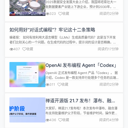
万亿元
2025数据安全发展大会上介绍，我国将培育壮大一
批数据要素产业链上下游企业，预计到2030年，我
国数据产业规模将达到7.5万亿元。 作为全球首个将
323
收藏
阅读约2分钟
数据纳入生产要素的国家，我国已初步构建起门类齐
全的数据产业链。数据显示，2024年我国年度数据
生产总量达41.06泽字节，同比增长25%。 截至目
如何用好“对话式编程”？牢记这十二条策略
前，我国数据领域相关企业超19万家，数据产业规模
超2万亿元。按照20...
编者按： 如何有效利用大语言模型（LLMs）生成高质量代码？这是当下开发
者们比较关心的一个问题。在生成代码的过程中，提示词的设计是否精确，直
接决定了模型输出的质量。 本文深入探讨了提示词优化的 12 条策略，给出了
407
收藏
阅读约17分钟
清晰的操作指南和示范案例，读者可以了解到如何通过精准编写提示词引导模
型生成性能优越、符合实际需求的代码。 作者 | Ayush Thakur@Po...
OpenAI 发布编程 Agent「Codex」
OpenAI 正式发布编程 Agent 产品「Codex」。 据
介绍，Codex 是一款支持并行处理多个任务的云端
编程 Agent，能够提供如编程功能、回答代码库的问
311
收藏
阅读约2分钟
题、修复错误等功能。 Codex 基于 codex-1 模型驱
动，OpenAI 方面表示这一模型由 o3 模型针对编程
进行优化而得来。codex-1 通过强化学习在各种环境
禅道开源版 21.7 发布！瀑布、融合
中，对现实世界的编码任...
瀑布支持批量维护父子阶段，客户端
大家好，禅道21.7发布啦！本次发布中瀑布、融合瀑
支持消息合并转发
布支持批量维护父子阶段，节省维护时间，操作更便
捷。优化部分功能细节，如父任务支持删除后同步删
436
收藏
阅读约4分钟
除子任务；任务、用例批量操作页面增加“同上”等功
能，提升用户交互体验！ 客户端支持批量选择消息后