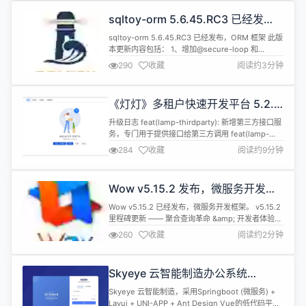
合并转发，以全新的消息体形式进行发送，让沟通更
sqltoy-orm 5.6.45.RC3 已经发
加高效和便捷，此外还对会议响铃逻辑进行了调整，
布，ORM 框架
避免响铃过长造成干扰。 新版本...
sqltoy-orm 5.6.45.RC3 已经发布，ORM 框架 此版
本更新内容包括： 1、增加@secure-loop 和
@secure-loop-full 非注入循环 secure-loop自动
290
收藏
阅读约3分钟
去除循环中的null记录，secure-loop-full则不去除
null记录 selet * from table t1 where 1=1 #
[(@sec...
《灯灯》多租户快速开发平台 5.2.0
发布，新增开放平台能力
升级日志 feat(lamp-thirdparty): 新增第三方接口服
务，专门用于提供接口给第三方调用 feat(lamp-
sop-admin): 新增开放平台管理服务，专门用于提供
284
收藏
阅读约9分钟
第三方平台管理端接口 feat(lamp-sop-admin): 新
增 【开放平台】 - 【开放接口】 相关功能
feat(lamp-sop-admin): 新增 【开放平台】...
Wow v5.15.2 发布，微服务开发框
架
Wow v5.15.2 已经发布，微服务开发框架。 v5.15.2
里程碑更新 —— 聚合查询革命 &amp; 开发者体验新
高度 新特性重磅登场 创新聚合查询体系 全场景覆
260
收藏
阅读约2分钟
盖：新增
AggregatedListQuery/AggregatedPagedQuery/Singl
多场景支持 超强解析引擎：字段路径解析机制增强
Skyeye 云智能制造办公系统
300%，支持深度嵌套结...
v3.16.4 发布
Skyeye 云智能制造，采用Springboot (微服务) +
Layui + UNI-APP + Ant Design Vue的低代码平