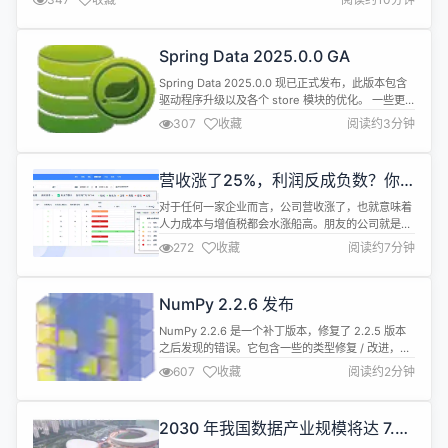
地。在这场技术与教育的双向奔赴中，如何平衡技术创新与教育本质？如何让
AI真正成为教育公平的推进器而非技术泡沫？我们与深耕AI教育应用多年的专
家丁小晶展开对...
Spring Data 2025.0.0 GA
Spring Data 2025.0.0 现已正式发布，此版本包含
驱动程序升级以及各个 store 模块的优化。 一些更
新亮点内容如下： MongoDB 和 Apache
307
收藏
阅读约3分钟
Cassandra 中的向量类型和向量搜索支持 Spring
Data JPA 中 DTO Projections 的Constructor
Expression Derivation 支...
营收涨了25%，利润反成负数？你
的人力成本在“反噬”企业
对于任何一家企业而言，公司营收涨了，也就意味着
人力成本与增值税都会水涨船高。朋友的公司就是例
子——去年产品营收涨了25%，看似亮眼，人力成本
272
收藏
阅读约7分钟
却飙升40%，最后净利润反而降了 3 个点。 有个制
造业 IT 负责人算过：他们团队每周花在协调资源、
确认排期、处理延期的时间，相当于 2 个人的全职工
NumPy 2.2.6 发布
时。 这就是很多企业的现状：员工为任务扯皮，报表
靠人工核对........
NumPy 2.2.6 是一个补丁版本，修复了 2.2.5 版本
之后发现的错误。它包含一些的类型修复 / 改进，以
及常规的错误修复和一些 CI 维护。 此版本共合并了
607
收藏
阅读约2分钟
11 个拉取请求： #28778：MAINT：为进一步开发
2.2.x 做准备 #28851：BLD：更新 vendor-meson
以修复 module_feature 冲突参数…… #28...
2030 年我国数据产业规模将达 7.5