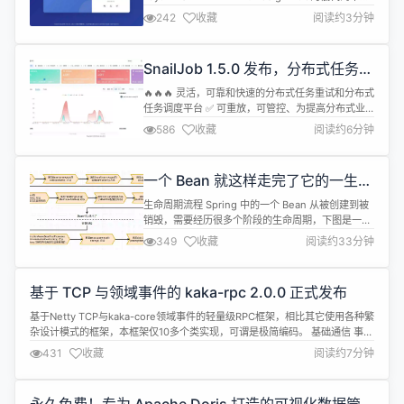
台。包含 30 多个应用模块、50 多种电子流程，
242
收藏
阅读约3分钟
CRM、PM、ERP、MES、ADM、EHR、笔记、知识
库、项目、门店、商城、财务、多班次考勤、薪资、
招聘、云售后、论坛、公告、问卷、报表设计、工作
SnailJob 1.5.0 发布，分布式任务调
流、日程、云盘等全面...
度平台
🔥🔥🔥 灵活，可靠和快速的分布式任务重试和分布式
任务调度平台 ✅️ 可重放，可管控、为提高分布式业
务系统一致性的分布式任务重试平台 ✅️ 支持秒级、
586
收藏
阅读约6分钟
可中断、可编排的高性能分布式任务调度平台 项目特
性 易用性业务接入成本小。避免依赖研发人员的技术
水平，保障稳定性 灵活性能够动态调整配置，启动 /
一个 Bean 就这样走完了它的一生之
停止任务，以及终止运行中的任务 操作简单分钟上
Bean 的出生
手，支持 W...
生命周期流程 Spring 中的一个 Bean 从被创建到被
销毁，需要经历很多个阶段的生命周期，下图是一个
Bean 从创建到销毁的生命周期流程： 在 Bean 的各
349
收藏
阅读约33分钟
个生命周期流程点，Spring 都提供了对应的接口或
者注解，以便开发者在各个生命周期的流程点能够做
一些自己的操作。 案例解析 定义 Spring 上下文工具
基于 TCP 与领域事件的 kaka-rpc 2.0.0 正式发布
类 Spring 中生命周期最常见的应...
基于Netty TCP与kaka-core领域事件的轻量级RPC框架，相比其它使用各种繁
杂设计模式的框架，本框架仅10多个类实现，可谓是极简编码。 基础通信 事件
驱动 自定义心跳协议或基于rpc调用的心跳处理 断线重连 同步、future异步、
431
收藏
阅读约7分钟
callback回调多种rpc调用模式 超时控制 自定义数据协议扩展领域事件 登录鉴
权 基础数据类型在满足通信协议的...