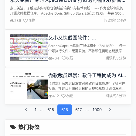
永久免费！专为 Apache Doris 打造的可视化数据管
理工具 SelectDB Studio V1.1.0 重磅发布！
点击关注，了解更多实时数仓领域前沿资讯与技术实践！ --- 作为全球领先的
开源实时数据仓库， Apache Doris Github Stars 已超过 13.6k，并在 5000
余家中大型企业生产环境得到广泛应用，支撑业务核心场景，成为众多企业数
239
收藏
阅读约12分钟
据分析基础设施不可或缺的重要基座。过去，Apache Doris 用户常用
DBeaver、Navicat 等...
又小又快截图软件：
ScreenCapture（2.2.25）支持截
ScreenCapture截图工具体积小（8M 左右）、仅一
长图
个可执行文件，无需安装，不依赖任何动态链接库。
运行速度快、内存占用低、CPU 使用率低。 开源地
764
收藏
阅读约3分钟
址：
https://gitee.com/horsejs_admin/ScreenCapture
近9个版本的更新内容如下： 增强：改进绘制标号元
微软裁员风暴：软件工程岗成为 AI
素的用户体验： 鼠标按下即绘制一个默认大小的标
冲击的重灾区
号； 设置独...
《财富》杂志近日发文对微软近日裁员进行了针对性
报道，社评认为微软近日的大规模裁员计划引发科技
行业对人工智能时代就业结构变革的广泛关注。 据华
412
收藏
阅读约3分钟
盛顿州官方文件披露，在微软总部所在地的裁员中，
软件工程岗位成为受冲击最严重的领域，占该州约
1
...
615
2000名被裁员工的40%以上。微软本周二确认，其
616
617
...
1000
全球裁员规模约6000人，华盛顿州裁员人数占总数
的三分之一。 此次裁员呈现显著的...
热门标签