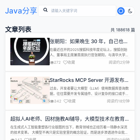
Java分享
文章列表
共 188618 篇
张朝阳：如果晚生 30 年，自己也会
卷入到 AI 里面
在最近召开的2025搜狐科技年度论坛上，搜狐创始
人、董事局主席兼首席执行官张朝阳，与清华大学讲
席教授张亚勤及猎豹移动董事长兼 CEO 傅盛等三位
272
收藏
阅读约2分钟
不同领域人士，围绕人工智能（AI）、人形机器人和
脑科学等前沿科技展开了深入的讨论。 张朝阳在讨论
中表示，如果晚生30年，自己也会卷入到AI里面，包
StarRocks MCP Server 开源发布：
括人形机器人，脑科学。他认为，目前正是一个比特
为 AI 应用提供强大分析中枢
与分子、原子交汇的时代，...
过去，开发者要让大模型（LLM）使用数据库查询数
据，往往需要开发专属插件、设计复杂的接口或手动
构建 Prompt，这不仅费时费力，而且很难在不同模
342
收藏
阅读约18分钟
型之间复用。StarRocks MCP Server 提供了一个
“通用适配器”接口，让各种 LLM（如 Claude、
OpenAI、Gemini）都能标准化地访问 StarRocks，
超拟人AI老师、因材施教AI辅导，大模型技术在教育中
使得模型能够直接执行 SQL ...
能做好哪些事？
在生成式人工智能重塑各行业版图的当下，教育领域也正经历着一场静水深流
的技术变革。 大模型不再只是实验室里的概念验证，而是逐步渗透进作业批
改、个性化辅导、学情分析等教育核心场景，推动着"千人千面"教育理想的落
347
收藏
阅读约10分钟