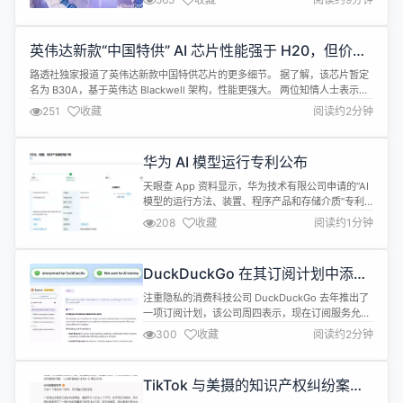
旨在推动测试领域产学研生态技术资源探索与交流，
通过学术研讨、实践分享、圆桌论坛、趋势洞悉等多
维度形式，促进软件测试行业创新发展，实现价值共
英伟达新款“中国特供” AI 芯片性能强于 H20，但价格
创。 峰会为期 2 天，以“智测无界，大模型驱动的测
翻番
试新...
路透社独家报道了英伟达新款中国特供芯片的更多细节。 据了解，该芯片暂定
名为 B30A，基于英伟达 Blackwell 架构，性能更强大。 两位知情人士表示，
如果美国批准英伟达对华销售 B30A，其价格很可能是 H20 的两倍左右。目
251
收藏
阅读约2分钟
前，H20 的售价介于 1 万美元至 1.2 万美元之间。 在性能方面，一位知情人士
称，B30A 的性能有望高达 H20 的六倍...
华为 AI 模型运行专利公布
天眼查 App 资料显示，华为技术有限公司申请的“AI
模型的运行方法、装置、程序产品和存储介质”专利
于 9 月 5 日公布。 摘要显示，本公开提供了一种AI
208
收藏
阅读约1分钟
模型的运行方法、装置、程序产品和存储介质，属于
机器学习技术领域。该方法应用于主机，主机包括处
理器，并连接计算卡，该方法包括：处理器确定AI模
DuckDuckGo 在其订阅计划中添加
型相邻的两组输入数据中在第二数据组中但不在第一
了对高级 AI 模型的访问权限
数据组中的第一数据...
注重隐私的消费科技公司 DuckDuckGo 去年推出了
一项订阅计划，该公司周四表示，现在订阅服务允许
用户通过 Duck.ai 访问最新的 AI 模型，无需额外付
300
收藏
阅读约2分钟
费。 Duck.ai 聊天机器人可以让用户免费使用，包括
Anthropic 的 Claude 3.5 Haiku、Meta 的 Llama
4 Scout、Mistral AI 的 Mistral...
TikTok 与美摄的知识产权纠纷案将