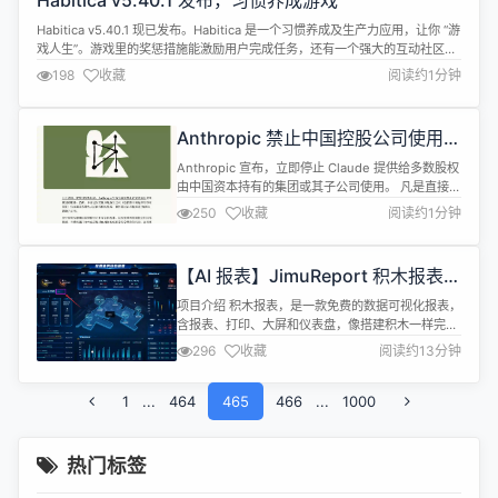
Habitica v5.40.1 发布，习惯养成游戏
Habitica v5.40.1 现已发布。Habitica 是一个习惯养成及生产力应用，让你 “游
戏人生”。游戏里的奖惩措施能激励用户完成任务，还有一个强大的互动社区为
完成任务提供好建议，帮助达成目标，变得健康、勤奋与快乐。 此版本更新内
198
收藏
阅读约1分钟
容如下： API Chore：Locale files 已更新 Client 修复：尝试归档事件时将分
析加载移至按需步骤...
Anthropic 禁止中国控股公司使用其
AI 服务
Anthropic 宣布，立即停止 Claude 提供给多数股权
由中国资本持有的集团或其子公司使用。 凡是直接或
间接由中国实体控制（占股比例超过 50%）的企
250
收藏
阅读约1分钟
业，不再被允许使用 Anthropic 的服务。该政策不
仅适用于中国大陆公司，也包括那些在境外设立的子
公司、云服务中转实体或具有中国背景投资主体的组
【AI 报表】JimuReport 积木报表
织。 Anthropic 在其官网公告中表示，此举为应...
v2.1.3 版本发布，免费的可视化报
项目介绍 积木报表，是一款免费的数据可视化报表，
表和大屏
含报表、打印、大屏和仪表盘，像搭建积木一样完全
在线设计！功能涵盖：复杂报表、打印设计、图表报
296
收藏
阅读约13分钟
表、门户设计、大屏设计等！ 分两大模块：
JimuReport 侧重传统复杂报表和打印、 JimuBI 侧
1
...
464
重数据大屏和仪表盘可视化设计！ JimuReport 采用
465
466
...
1000
Web 版报表设计器，类 Excel 操作风格，通过拖
拽...
热门标签