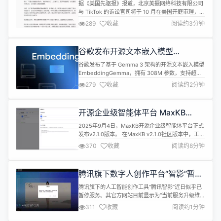
于 10 月在美国开庭审理
据《美国先驱报》报道，北京美摄网络科技有限公司
与 TikTok 的诉讼官司将于 10 月在美国开庭审理，加
州一名联邦法官拒绝完全批准 TikTok 提出的简易判
289
收藏
阅读约3分钟
决或终止制裁的动议。 该案涉及商业机密盗窃和版权
侵权指控，涉案金额达 8.45 亿美元，将于 10 月 27
日开始为期 12 天的陪审团审理。 在一份长达 36 页
谷歌发布开源文本嵌入模型
的裁决中，美国地区法官苏珊・伊尔斯...
EmbeddingGemma
谷歌发布了基于 Gemma 3 架构的开源文本嵌入模型
EmbeddingGemma，拥有 308M 参数，支持超过
100 种语言，量化后可在 200 MB 以内的 RAM 上运
279
收藏
阅读约2分钟
行，在 MTEB 排行榜上位列 500 M 以下参数模型第
一名。 EmbeddingGemma 模型支持
768/512/256/128 维 Matryoshka 输出，并拥有
开源企业级智能体平台 MaxKB
2...
v2.1.0 发布
2025年9月4日，MaxKB开源企业级智能体平台正式
发布v2.1.0版本。 在MaxKB v2.1.0社区版本中，工具
方面，新增MCP工具管理功能，用户可以添加并管理
370
收藏
阅读约8分钟
已有MCP服务，并且可以在应用中引用工具管理中的
MCP工具。应用方面，AI对话节点新增工具设置，用
户选定自定义工具后，系统会自动将工具能力封装为
腾讯旗下数字人创作平台“智影”暂停
MCP服务提供给模型，模型可自主决策是否调用已
服务
配...
腾讯旗下的人工智能创作工具“腾讯智影”近日似乎已
暂停服务。其官方网站目前显示为“当前服务升级维
护中”，无法正常访问。与此同时，该产品的相关微
311
收藏
阅读约1分钟
信公众号和视频号均已显示为注销状态。 对于此次服
务中断的具体原因，腾讯官方尚未发布任何正式声明