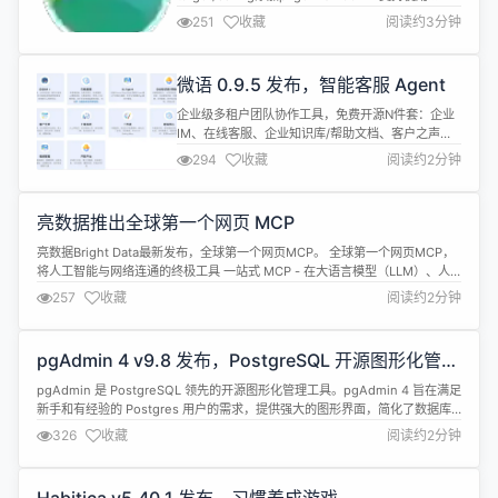
clang 编译 .def 文件 #6695: 为 inf2cat 添
251
收藏
阅读约3分钟
加/uselocaltime参数 #6709: 支持 wasm64 架构
#6737: 为 cython 规则添加 python 存根文件扩展
改进 #6651: ...
微语 0.9.5 发布，智能客服 Agent
企业级多租户团队协作工具，免费开源N件套：企业
IM、在线客服、企业知识库/帮助文档、客户之声、
工单系统、AI对话、工作流、呼叫中心、视频客服、
294
收藏
阅读约2分钟
开放平台。 语言 English 中文 管理端 多渠道 客服端
介绍 企业IM 局域网即时通讯 企业成员管理 聊天记录
监控 ... 全渠道客服 多渠道接入 人工客服 客服Agent
亮数据推出全球第一个网页 MCP
智能体，对接自有数据，自动执行操作 ....
亮数据Bright Data最新发布，全球第一个网页MCP。 全球第一个网页MCP，
将人工智能与网络连通的终极工具 一站式 MCP - 在大语言模型（LLM）、人
工智能代理和应用程序顺畅访问、搜索、爬取和浏览实时网络数据期间提供强
257
收藏
阅读约2分钟
大支持，同时规避封禁。几分钟即可启动，轻松扩展。 支持所有主流的大型语
言模型（LLMs）和集成开发环境（IDEs），包括本地部署...
pgAdmin 4 v9.8 发布，PostgreSQL 开源图形化管理
工具
pgAdmin 是 PostgreSQL 领先的开源图形化管理工具。pgAdmin 4 旨在满足
新手和有经验的 Postgres 用户的需求，提供强大的图形界面，简化了数据库
对象的创建、维护和使用。 pgAdmin 4 v9.8 现已发布，此版本修复了 10 个
326
收藏
阅读约2分钟
错误并新增了一些功能。一些更新亮点包括： Features 添加truncating
foreig...