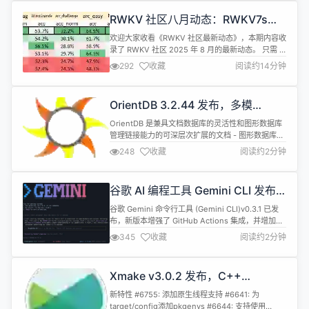
或回应。据部分媒体报道，其在线客服表示暂未收到
RWKV 社区八月动态：RWKV7s
相关的具体通知。 腾讯智影于2023年3月30日正式
0.1B 发布，G0 13B 训练中，6 篇论
上线，是腾讯AI智能创作助手...
欢迎大家收看《RWKV 社区最新动态》，本期内容收
文
录了 RWKV 社区 2025 年 8 月的最新动态。 只需 3
分钟，快速了解 RWKV 社区 8 月都有哪些新鲜事！
292
收藏
阅读约14分钟
8 月动态省流版（TL;DR） RWKV 模型新闻动态
RWKV-7s 0.1B 发布 RWKV7-G0 13.3B 正在训练
RWKV 学术研究动态 新论文：Monthly Servic...
OrientDB 3.2.44 发布，多模
NoSQL 数据库
OrientDB 是兼具文档数据库的灵活性和图形数据库
管理链接能力的可深层次扩展的文档 - 图形数据库管
理系统。可选无模式、全模式或混合模式。支持许多
248
收藏
阅读约2分钟
高级特性，诸如 ACID 事务、快速索引、原生和 SQL
查询功能。可以导入 JSON 格式、导出文档。
OrientDB 3.2.44 现已发布，这是一个新的补丁版
谷歌 AI 编程工具 Gemini CLI 发布
本。具体更新内容包括： Core 更新了 c...
v0.3.1
谷歌 Gemini 命令行工具 (Gemini CLI)v0.3.1 已发
布，新版本增强了 GitHub Actions 集成，并增加了
自定义主题和交互体验优化。 GitHub Actions 集成
345
收藏
阅读约2分钟
升级至 v0.1.12，官方提供可直接复用的工作流示例
库 支持在 issue 与 Pull Request 中自动触发代码审
查、问题分类及自定义命令 新增 GOO...
Xmake v3.0.2 发布，C++
Modules 改进和 Native thread 支
新特性 #6755: 添加原生线程支持 #6641: 为
持
target/config添加pkgenvs #6644: 支持使用