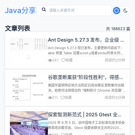
Java分享
文章列表
共 188623 篇
Ant Design 5.27.3 发布，企业级 UI
设计语言和 React 实现
Ant Design 5.27.3 现已发布，主要更新内容如下：
able 修复 Table 设置scroll.y或者sticky时表头列宽
度被挤压或渲染闪烁的问题。#54824 Before ❌
247
收藏
阅读约2分钟
After ✅ 修复 Table 在虚拟滚动时，
scroll.scrollToFirstRowOnChange配置不生效的问
题。#54734 修复 Table 的...
谷歌垄断案获“阶段性胜利”，得感谢
OpenAI
美国华盛顿特区地方法院近日就谷歌反垄断案作出裁
决，拒绝司法部提出的 “强制拆分 Chrome 浏览器”
等激进措施。这一结果被视为谷歌的 “阶段性胜利”，
211
收藏
阅读约3分钟
而幕后推手竟是 OpenAI 等生成式 AI 公司。 主审法
官 Amit Mehta 在判决书中指出，ChatGPT 等 AI 工
具正成为传统搜索引擎的替代品，对谷歌构成 “新生
探索智测新范式 | 2025 Gtest 全球
的竞争威胁”。 OpenAI...
软件测试技术峰会在北京盛大召开
2025 年 9 月 5 日，由中国电子工业标准化技术协会
教育培训委员会、Gtest 组委会联合主办的2025
Gtest 全球软件测试技术峰会 在北京盛大开幕，峰会
565
收藏
阅读约9分钟