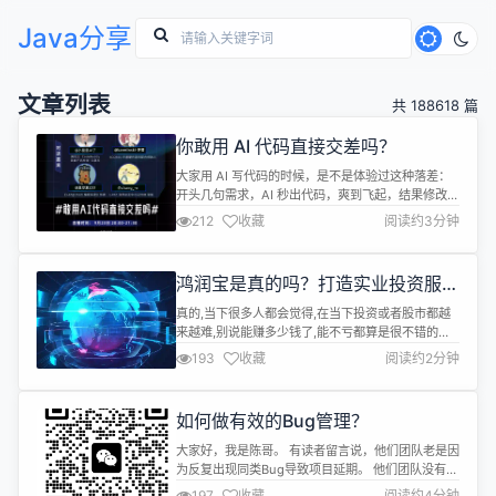
Java分享
文章列表
共 188618 篇
你敢用 AI 代码直接交差吗？
大家用 AI 写代码的时候，是不是体验过这种落差：
开头几句需求，AI 秒出代码，爽到飞起，结果修改调
试的时候被气到想砸键盘？ 随着 AI 编程工具越来越
212
收藏
阅读约3分钟
强大，Claude Code，GPT-5-Codex 等等，各个大
厂的AI编程工具性能越来越强······我们越得冷静想
想： 它是在帮我们变得更强大，还是让我们的编程能
鸿润宝是真的吗？打造实业投资服务
力退化？ 当前 AI Coding 产品...
项目提供一站式解决方案
真的,当下很多人都会觉得,在当下投资或者股市都越
来越难,别说能赚多少钱了,能不亏都算是很不错的
了。现在大家对消费及投资都没有什么信心,一般人都
193
收藏
阅读约2分钟
宁愿把钱藏在口袋里。而股市波动加大,在年初经历了
一轮下降之后,虽然现在已经反弹不少,但是由于受到
国际市场的影响及对未来经济前景的观望心态,市场震
如何做有效的Bug管理？
荡加大,板块轮动加快,投资股市犹如坐过山车,稍不留
神,就被抛下。 专业...
大家好，我是陈哥。 有读者留言说，他们团队老是因
为反复出现同类Bug导致项目延期。 他们团队没有统
一 Bug 记录渠道，测试人员一般发现问题口头告知
197
收藏
阅读约4分钟