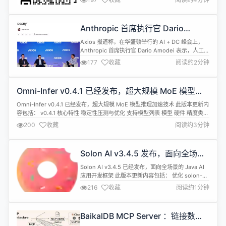
或者汇总文档发给开发。开发未记录，有时候，迭代
时就会出现开发遗忘修复的情况，同类 Bug 再次出
现，导致项目二次延期。 我们都知道要重视Bug管
Anthropic 首席执行官 Dario
理，但有效的Bug管理核心不仅是管Bug，更是管流
Amodei：AI 将加速取代人类
程。换言之，就是用...
Axios 报道称，在华盛顿举行的 AI + DC 峰会上，
Anthropic 首席执行官 Dario Amodei 表示，人工智
能未来有“25% 的概率会发展得非常非常糟糕”，甚至
177
收藏
阅读约2分钟
可能导致人类灭绝。 Amodei 在被问及所谓的
“p(doom) 数值”时直言，他并不喜欢这个术语，但认
为正视 AI 潜在风险是确保积极结果的关键。他同时
Omni-Infer v0.4.1 已经发布，超大规模 MoE 模型推
指出，AI 也有“75%...
理加速技术
Omni-Infer v0.4.1 已经发布，超大规模 MoE 模型推理加速技术 此版本更新内
容包括： v0.4.1 核心特性 稳定性压测与优化 支持模型列表 模型 硬件 精度类型
部署形态 DeepSeek-R1 A3 INT8 PD分离 DeepSeek-R1 A3 W4A8C16 PD
200
收藏
阅读约3分钟
分离 DeepSeek-R1 A3 BF16 PD分离 DeepSe...
Solon AI v3.4.5 发布，面向全场景
的 Java AI 应用开发框架
Solon AI v3.4.5 已经发布，面向全场景的 Java AI
应用开发框架 此版本更新内容包括： 优化 solon-ai-
core chatModel.stream 与背压处理的兼容性 调整
216
收藏
阅读约1分钟
solon-ai-map getPrompt,readResource,callTool
取消自动异常转换（侧重原始返回） 调整 solon-ai-
map c...
BaikalDB MCP Server ：链接数据