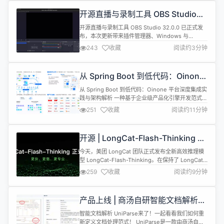
档：添加图例焦点示例#7108 文档：...
开源直播与录制工具 OBS Studio
32.0.0 正式发布
开源直播与录制工具 OBS Studio 32.0.0 已正式发
布，本次更新带来插件管理器、Windows 与
macOS 自动上传崩溃日志（可选）、支持 Nvidia
243
收藏
阅读约3分钟
RTX 语音活动检测与椅子移除功能，并为 Apple
Silicon 引入 Metal 渲染器实验支持。 主要更新内容
如下： 基础插件管理器：引入了一个内建的插件管理
从 Spring Boot 到低代码：Oinone
器，简化了插件的安装、更...
平台深度集成实践与架构解析
从 Spring Boot 到低代码：Oinone 平台深度集成实
践与架构解析 一种基于企业级产品化引擎开发范式
这不是把 Java 开发者"关进可视化工具"的故事，而
251
收藏
阅读约11分钟
是把标准 Spring Boot 项目与一套元数据驱动引擎扣
在一起：能用平台加速的交给平台，必须手写的继续
写；要抽象就抽象，要落地就落地。效率与控制同时
开源 | LongCat-Flash-Thinking 正
站在你这边。 DEMO点击体验： | ⚡...
式发布，更强、更专业，保持极速！
今天，美团 LongCat 团队正式发布全新高效推理模
型 LongCat-Flash-Thinking。在保持了 LongCat-
Flash-Chat 极致速度的同时，全新发布的
259
收藏
阅读约9分钟
LongCat-Flash-Thinking 更强大、更专业。综合评
估显示，LongCat-Flash-Thinking 在逻辑、数学、
代码、智能体等多个领域的推理任务中，达到了全...
产品上线 | 商汤自研智能文档解析工
具UniParse，重新定义文档处理！
智能文档解析 UniParse来了！一起看看我们如何重
新定义文档处理范式！ UniParse是一款由商汤自主