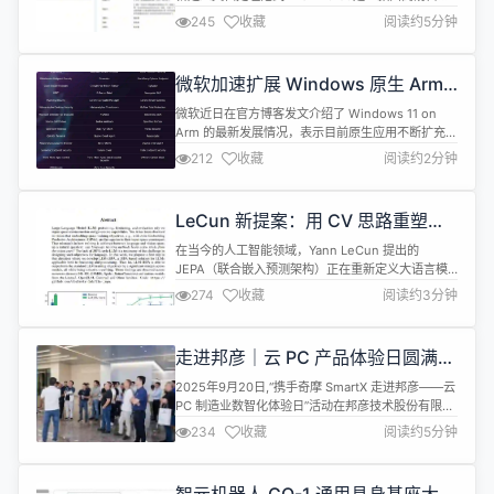
研发的智能文档解析工具，专注于复杂文档与票证深
245
收藏
阅读约5分钟
度理解场景，依托智能Agent技术实现结构化与非结
构化数据的全面精准解析，为文档识别、信息提取及
数据后处理提供全方位、高精度、流畅化的智能解决
微软加速扩展 Windows 原生 Arm
方案。 与传统文档处理工具不同的是，UniParse基
应用生态，主流应用已覆盖 90% 用
于大模型，...
微软近日在官方博客发文介绍了 Windows 11 on
户使用时长
Arm 的最新发展情况，表示目前原生应用不断扩充
中，已覆盖用户使用时长的 90%，涵盖安全防护、
212
收藏
阅读约2分钟
VPN、终端管理、办公、创意设计、娱乐社交等多个
领域。 微软表示，WoA（Windows on Arm）应用
生态不断发展得益于 App Assure 团队的支持，随着
LeCun 新提案：用 CV 思路重塑语
市占率提升，越来越多的独立软件开发商也希...
言模型
在当今的人工智能领域，Yann LeCun 提出的
JEPA（联合嵌入预测架构）正在重新定义大语言模
型（LLM）的训练方式。这位诺贝尔奖得主不是在批
274
收藏
阅读约3分钟
评现有的 LLM，而是亲自出手进行改造。传统的
LLM 训练方法主要依赖于输入空间中的重构与生成，
如预测下一个单词，这种方法在视觉领域已被证明存
走进邦彦｜云 PC 产品体验日圆满收
在局限性。 LeCun 和他的团队认为，可以借鉴计算
官，共探制造数智转型新径
机视觉（CV）领...
2025年9月20日,“携手奇摩 SmartX 走进邦彦——云
PC 制造业数智化体验日”活动在邦彦技术股份有限公
司深圳总部成功举行。近40位制造业企业家与CIO齐
234
收藏
阅读约5分钟
聚一堂,围绕数字化转型中的算力升级、数据安全等核
心议题展开深入探讨。邦彦云PC凭借其创新技术与
显著的应用价值,成为全场焦点。 沉浸式探展:直观体