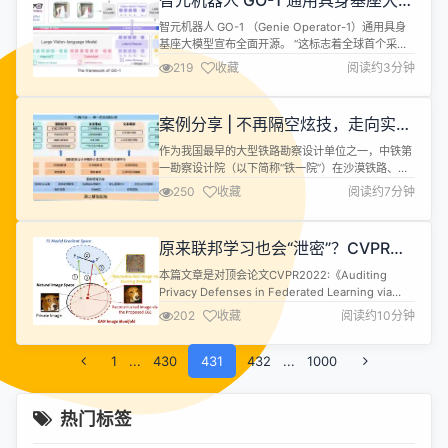
智元机器人 GO-1 通用具身基座大模
验“云上真机” 活动伊始,产品市场部总监钟华程带领
型全面开源
嘉...
智元机器人 GO-1 （Genie Operator-1）通用具身
基座大模型宣布全面开源。 “这标志着全球首个采用
Vision-Language-Latent-Action (ViLLA)架构的
219
收藏
阅读约3分钟
通用具身智能模型向全球开发者免费开放，将极大降
低具身智能的技术门槛，推动行业快速发展。” 根据
介绍，GO-1采用的Vision-Language-Latent-Act...
案例分享 | 不再隔空炫技，走向实用
主义！商汤大装置破局大模型落地新
作为我国最早的大型铁路勘察设计单位之一，中铁第
范式
一勘察设计院（以下简称“铁一院”）在沙漠铁路、高
原冻土铁路、高地温岩土工程处理、长大干线隧道、
250
收藏
阅读约7分钟
高寒地区高铁设计等复杂、艰巨的项目中积累了大量
宝贵经验。但随着人才迭代，传统 “师徒传承” 模式下
的知识流失、效率低下等问题愈发突出，亟待破局。
原来联邦学习也会“泄密”？CVPR爆
传统师徒传承模式，给知识的传承、经验的迁移、数
出重磅攻击方法！开源隐私计算
据的利用带来三大难题： 知...
本篇文章是对顶会论文CVPR2022:《Auditing
SecretFlow
Privacy Defenses in Federated Learning via
Generative Gradient Leakage》的解读，欢迎大家
202
收藏
阅读约10分钟
交流讨论。 联邦学习（FL）框架允许多个客户端在
中央服务器的协调下参与学习任务，而无需交换其私
1
...
430
有数据，从而为分布式学习系统带来了隐私优势。 然
431
432
...
1000
而...
热门标签