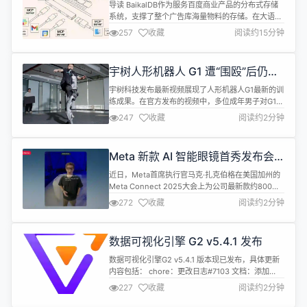
库和AI的直通桥
导读 BaikalDB作为服务百度商业产品的分布式存储
系统，支撑了整个广告库海量物料的存储。在大语言
模型LLM蓬勃发展的现在，想在大模型里使用
257
收藏
阅读约15分钟
BaikalDB里的数据进行分析，都需要复杂的定制开
发。看BaikalDB如何借助模型上下文协议(MCP)，让
数据库对话像聊天一样简单——无需编写代码，大语
宇树人形机器人 G1 遭“围殴”后仍能
言模型即可完成复杂数据分析。 01 引言 在2025年
迅速起身
以前，大...
宇树科技发布最新视频展现了人形机器人G1最新的训
练成果。在官方发布的视频中，多位成年男子对G1进
行“围殴”，G1遭遇了飞踢、横踹，并被工作人员用椅
247
收藏
阅读约2分钟
子推倒。 在任意攻击倒地后，G1都能够迅速起身。
在视频末尾，G1还展现了连续空翻的能力。 官方介
绍称，G1新增“反重力”模式，可在任意动作序列下显
Meta 新款 AI 智能眼镜首秀发布会
著提升稳定性，即便遭遇外力冲击摔倒，也能迅速起
“翻车”，扎克伯格甩锅“网太差”
身并衔接被打断的动作。...
近日，Meta首席执行官马克·扎克伯格在美国加州的
Meta Connect 2025大会上为公司最新款约800美
元的Ray-Ban智能眼镜做首秀演示时，因接连故障而
272
收藏
阅读约2分钟
“翻车”，并把原因归结为“网太差”，现场一片哄笑。
演示过程中，扎克伯格与厨师杰克·曼库索连线，请内
置AI助手逐步指导制作韩式风味牛排酱，然而AI误判
数据可视化引擎 G2 v5.4.1 发布
原料已混合并跳步；重启演示后，错误仍重复。对
此...
数据可视化引擎G2 v5.4.1 版本现已发布，具体更新
内容包括： chore：更改日志#7103 文档：添加
axis breaks 文档#7104 feat：图例默认选择#7106
227
收藏
阅读约2分钟
修复：在 sliderFilter 之后，brushHighlight 返回
错误的选择#7109 chore：添加压缩选项#7105 文