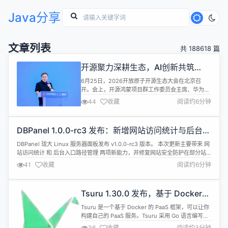
Java分享
文章列表
共 188618 篇
开源聚力深耕生态，AI创新共筑
OpenHarmony新世界
6月25日，2026开放原子开源生态大会在北京召
开。会上，开源鸿蒙项目群工作委员会主席、华为终
端BG软件部总裁龚体发表题为《开源聚力深耕生态
44
收藏
阅读约6分钟
AI创新共筑未来》的主题演讲，分享了华为在开源生
态共建、全球开源合作，以及推动OpenHarmony生
态建设和AI创新发展的最新实践与成果。 坚定开源开
DBPanel 1.0.0-rc3 发布：新增网站访问统计与后台入
放，携手产业共建可持续开源生态 龚体表示，华为始
口路径管理
终秉持&ldquo...
DBPanel 珑大 Linux 服务器面板发布 v1.0.0-rc3 版本。 本次更新主要带来 网
站访问统计 和 后台入口路径管理 两项新能力，并修复网站安全防护在部分站
点场景下未正确生效的问题，同时优化 Composer 管理入口和基础设置页面体
41
收藏
阅读约6分钟
验。 DBPanel 官网地址： https://panel.loongdom.cn/ DBPanel 是什么...
Tsuru 1.30.0 发布，基于 Docker
的 PaaS 框架
Tsuru 是一个基于 Docker 的 PaaS 框架，可以让你
构建自己的 PaaS 服务。Tsuru 采用 Go 语言编写，
依赖 Go 环境和 libxml。 Tsuru 1.30.0 已发布，此
36
收藏
阅读约3分钟