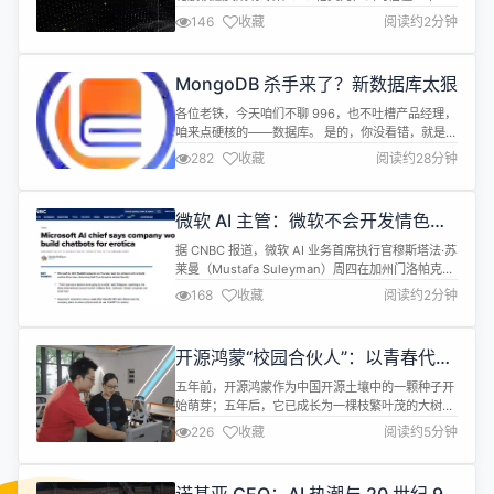
破100 亿美元大关。 Crusoe目前运营着一个位于德
146
收藏
阅读约2分钟
克萨斯州的大型数据中心综合体，为行业巨头
OpenAI和甲骨文公司提供关键服务。 此轮融资由知
名投资机构Valor Equity Partners和阿布扎比主权财
MongoDB 杀手来了？新数据库太狠
富基金穆巴达拉投资公司旗下的资产管理...
各位老铁，今天咱们不聊 996，也不吐槽产品经理，
咱来点硬核的——数据库。 是的，你没看错，就是那
个藏在后端深处、默默扛下所有请求压力、背锅时永
282
收藏
阅读约28分钟
远第一个被拉出来祭天的数据库。 如果你用过
MongoDB，那你一定经历过这些名场面： 数据量一
大，查询开始卡成 PPT； 想扩容？不好意思，得先
微软 AI 主管：微软不会开发情色类
停机迁移数据，半夜三点上线改配置； 写入高峰一
AI，与 OpenAI 划清界限
到，副本集直接罢工：“老...
据 CNBC 报道，微软 AI 业务首席执行官穆斯塔法·苏
莱曼（Mustafa Suleyman）周四在加州门洛帕克举
行的佩利国际理事会峰会上明确表示，微软不会开发
168
收藏
阅读约2分钟
情色类 AI 服务，并强调“这绝非我们打算提供的服
务”，显示出公司在生成式 AI 伦理边界上的明确立
场。 这一表态正值微软长期合作伙伴 OpenAI 公开
开源鸿蒙“校园合伙人”：以青春代
表示将允许经过验证的成年人在 ChatGP...
码，共筑数字中国新基座
五年前，开源鸿蒙作为中国开源土壤中的一颗种子开
始萌芽；五年后，它已成长为一棵枝繁叶茂的大树，
根系深扎，枝叶触及千行万业。从最初的约700万行
226
收藏
阅读约5分钟
代码扩展到如今的1.3亿行，从零散的贡献者发展到
超过9300名共建者，从单一的应用场景拓展到支持
120多款芯片、1300多款软硬件产品，开源鸿蒙以其