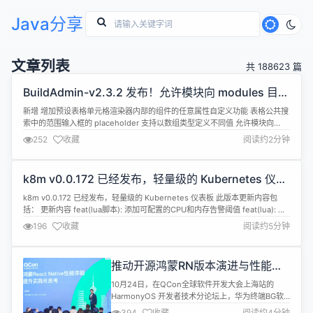
Java分享
文章列表
共 188623 篇
BuildAdmin-v2.3.2 发布！允许模块向 modules 目录
写入文件，优化表格渲染等
新增 增加预设表格单元格渲染器内部的组件的任意属性自定义功能 表格公共搜
索中的范围输入框的 placeholder 支持以数组类型定义不同值 允许模块向
modules 目录写入文件，即操作其他模块，而不是局限于系统本身 模块系统
252
收藏
阅读约2分钟
增加 nuxt 工程的 模块启动引导代码 插入支持 对外导出前后台各种布局下顶栏
的高度数据 重构/优化/修复 模板引用升级为 vu...
k8m v0.0.172 已经发布，轻量级的 Kubernetes 仪表
板
k8m v0.0.172 已经发布，轻量级的 Kubernetes 仪表板 此版本更新内容包
括： 更新内容 feat(lua脚本): 添加可配置的CPU和内存告警阈值 feat(lua): 添
加 ResourceUsageResult 类型转换支持并优化资源检查脚本 refactor(lua):
196
收藏
阅读约5分钟
重命名 GetResourceUsage 为 GetPodRe...
推动开源鸿蒙RN版本演进与性能优
化 共创跨平台体验新标杆
10月24日，在QCon全球软件开发大会上海站的
HarmonyOS 开发者技术分论坛上，华为终端BG软
件主任工程师带来了《开源鸿蒙 React Native 性能
394
收藏
阅读约4分钟