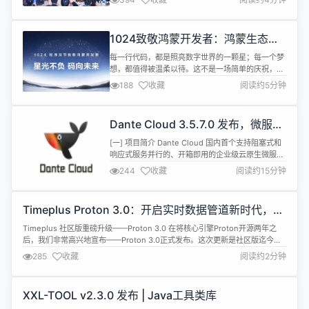
体验提升实践与思考》的主题分享，深入解析了开源
鸿蒙React Native（RN）版本的最新进展，以及在
性能和负载优化方面的实践探索。 开源鸿蒙RN版本
1024致敬鸿蒙开发者：鸿蒙生态全
快速演进，助力应用RN业务高效商用 随着鸿...
速进击背后的真正主角
每一行代码，都是照亮数字世界的一颗星；每一个梦
想，都值得被温柔以待。这不是一场简单的庆祝，而
是一次真挚的致敬。在1024程序员节这个属于所有
188
收藏
阅读约5分钟
开发者的日子里，华为鸿蒙团队携星光与敬意，奔赴
全国各地，发起“星光不负 码向未来”致敬活动，就是
想亲口告诉您：鸿蒙生态每一点“加速度”的背后，都
Dante Cloud 3.5.7.0 发布，微服务
是您智慧与汗水的结晶；您书写的不是冰冷的代码，
也支持从 Session 便捷获取用户信
而是我们共同热爱的未来。你们，...
[一] 项目简介 Dante Cloud 国内首个支持阻塞式和
息了
响应式服务并行的、开箱即用的企业级云原生微服务
基座。是采用领域驱动模型(DDD)设计思想，以「高
244
收藏
阅读约15分钟
质量代码、低安全漏洞」为核心，基于 Spring 生态
全域开源技术，高度模块化和组件化设计，支持智能
电视、IoT等物联网设备认证，满足国家三级等保要
Timeplus Proton 3.0：开启实时数据管道新时代，让
求，支持接口国密数字信封加解密等一系列安全体系
海量数据处理更极简高效
的一站式...
Timeplus 社区版重磅升级——Proton 3.0 在将核心引擎Proton开源两年之
后，我们非常高兴地宣布——Proton 3.0正式发布。这次更新是社区版迄今为
止最大的一次升级，标志着Timeplus在实时数据处理领域迈出了重要一步。
285
收藏
阅读约2分钟
Proton 3.0为每一位开发者带来了完整的流式数据连接、处理与路由能力，并
在一个单一二进制文件中实现了无与伦比的...
XXL-TOOL v2.3.0 发布 | Java工具类库