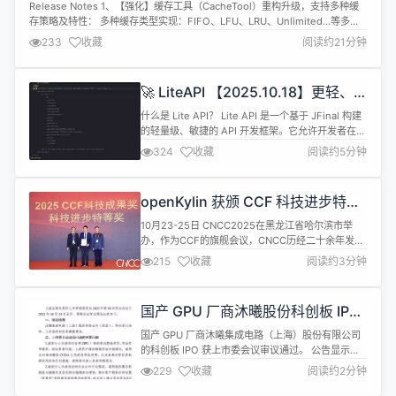
Release Notes 1、【强化】缓存工具（CacheTool）重构升级，支持多种缓
存策略及特性： 多种缓存类型实现：FIFO、LFU、LRU、Unlimited...等多种
实现； 锁分桶设计：在保障缓存读写线程安全基础上，降低锁冲突几率，从而
233
收藏
阅读约21分钟
提升缓存性能； 缓存过期策略：支持多种缓存过期策略，如 “写入后过期、访
问后过期” 等； 缓存定时清理：支持 ...
🚀 LiteAPI 【2025.10.18】更轻、
更快、更灵活的 API 框架​​
什么是 Lite API？ Lite API 是一个基于 JFinal 构建
的轻量级、敏捷的 API 开发框架。它允许开发者在不
编写传统的 Controller、Service、Dao 或 Model
324
收藏
阅读约5分钟
类的情况下创建 HTTP API。API 使用 XML 配置文
件和嵌入式脚本逻辑来定义。 #核心特性 #零代码开
发 无需编写 Java 代码即可创建 API。...
openKylin 获颁 CCF 科技进步特等
奖，CNCC2025 见证高光时刻！
10月23-25日 CNCC2025在黑龙江省哈尔滨市举
办，作为CCF的旗舰会议，CNCC历经二十余年发
展，已成为中国计算机领域规格高、规模大的年度盛
215
收藏
阅读约3分钟
会。这场以“数智赋能，无限可能”为主题的思想盛
宴，致力于为计算领域学者和从业者搭建了一个探索
前沿、激发创新的高端对话平台。大会共设立150余
国产 GPU 厂商沐曦股份科创板 IPO
场专题论坛，汇聚了900余位讲者，吸引逾万人注册
获审议通过，拟融资 39.04 亿元
参会。 会上，CNCC...
国产 GPU 厂商沐曦集成电路（上海）股份有限公司
的科创板 IPO 获上市委会议审议通过。 公告显示，
沐曦股份此次 IPO 拟融资 39.04 亿元，用于投资“新
229
收藏
阅读约2分钟
型高性能通用 GPU 研发及产业化项目”、“新一代人
工智能推理 GPU 研发及产业化项目”和“面向前沿领