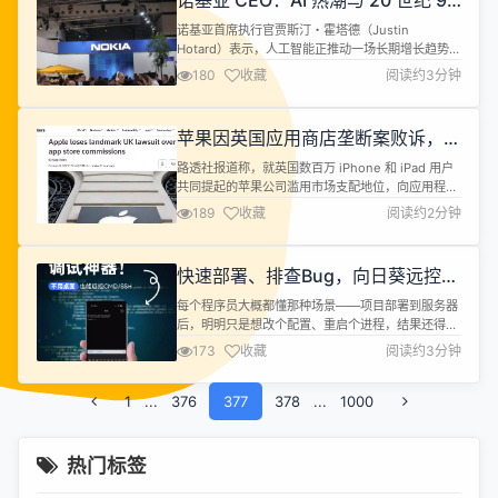
诺基亚 CEO：AI 热潮与 20 世纪 90
稳健的发展步伐，展现了中国开源社区的生命力。 近
年代互联网繁荣相似
年来，工业和信息化部明确...
诺基亚首席执行官贾斯汀・霍塔德（Justin
Hotard）表示，人工智能正推动一场长期增长趋势，
这与 20 世纪 90 年代的互联网繁荣相似，但他淡化
180
收藏
阅读约3分钟
了对潜在泡沫的担忧。霍塔德发表此番言论之际，关
于人工智能投资热潮是否具有可持续性的争议正日益
升温。 霍塔德在接受路透社采访时表示：“从根本上
苹果因英国应用商店垄断案败诉，罚
说，我认为我们正处于人工智能超级周期的开端，这
款或达 20 亿美元
与 20 世纪 90 ...
路透社报道称，就英国数百万 iPhone 和 iPad 用户
共同提起的苹果公司滥用市场支配地位，向应用程序
开发者收取不公平佣金一事。英国竞争上诉法庭
189
收藏
阅读约2分钟
（CAT）在审理此案后作出了不利于苹果的裁决。
CAT裁定，苹果公司自 2015 年 10 月起至 2020 年
底滥用其市场主导地位，排除应用程序分发市场的竞
快速部署、排查Bug，向日葵远控
争，并向开发者“收取过高且不公平的佣金”。据原告
CMD/SSH让开发更顺畅
方估计...
每个程序员大概都懂那种场景——项目部署到服务器
后，明明只是想改个配置、重启个进程，结果还得远
程打开桌面，连界面加载都要等半天。尤其是服务器
173
收藏
阅读约3分钟
性能紧张时，远控桌面卡顿、加载慢、输入延迟，一
次简单的操作就能浪费好几分钟。其实很多时候我们
1
...
376
并不需要图形界面，只要能敲几行命令，就能高效解
377
378
...
1000
决问题。而这正是向日葵的CMD/SSH远程命令行功
能最让人惊喜的地方。 在日常的运维...
热门标签