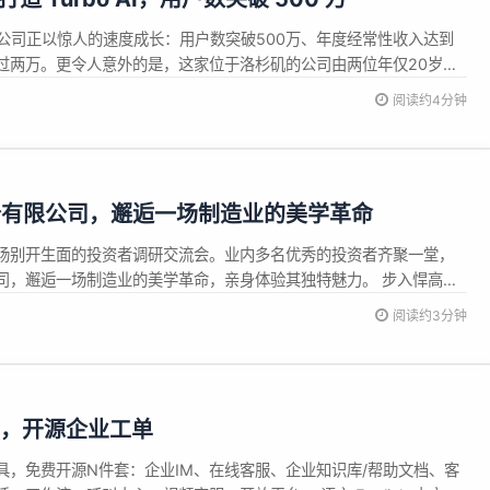
的初创公司正以惊人的速度成长：用户数突破500万、年度经常性收入达到
过两万。更令人意外的是，这家位于洛杉矶的公司由两位年仅20岁的
ora和Sarthak Dhawan于2024年初创立。 创始人表示，公司在过去
阅读约4分钟
用户从100万激增至500万，并在此期间保持盈利。他...
份有限公司，邂逅一场制造业的美学革命
场别开生面的投资者调研交流会。业内多名优秀的投资者齐聚一堂，
司，邂逅一场制造业的美学革命，亲身体验其独特魅力。 步入悍高星
是宛如科幻大片的建筑设计与空间布局，在这个充满现代感的展馆
阅读约3分钟
是冰冷的工具，而是一件件精美的艺术品。悍高真正做到了将传统五
破了制造...
 发布，开源企业工单
具，免费开源N件套：企业IM、在线客服、企业知识库/帮助文档、客