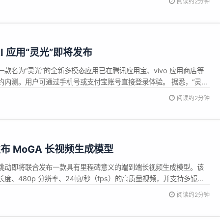
阅读约2分钟
I 应用“灵光”即将发布
款名为“灵光”的全新多模态应用已在腾讯应用宝、vivo 应用商店等
约内测。用户可通过手机号或支付宝账号直接登录体验。 据悉，“灵
服务技术有限公司开发，其最大亮点在于内置的 “AGI 相机” 功能。
阅读约2分钟
识别并理解现实世界中的场景与内容，实现拍摄即问、实时理解与回
布 MoGA 长视频生成模型
跳动即将联合发布一款具有里程碑意义的端到端长视频生成模型。该
度、480p 分辨率、24帧/秒（fps）的高质量视频，并支持多镜头
生成技术在全球生成式 AI 竞赛中实现关键突破。 这项成果的核心创
阅读约2分钟
odular Global Attention），这是一种全新的...