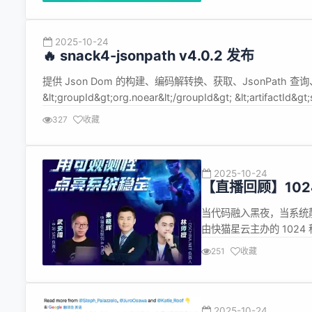
2025-10-24
🔥 snack4-jsonpath v4.0.2 发布
提供 Json Dom 的构建、编码解转换、获取、JsonPath 查询、Js
&lt;groupId&gt;org.noear&lt;/groupId&gt; &lt;artifactId&gt;s
327
收藏
2025-10-24
【直播回顾】10
PPT）
当代码融入黑夜，当系统静
由快猫星云主办的 102
前一晚圆满落幕。 在这个充
251
收藏
负责人武安闯、OSCHIN
2025-10-24