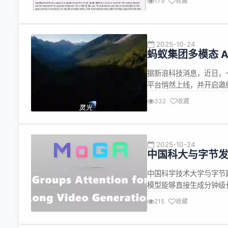
179
收藏
框架目前正处...
2025-10-24
蚂蚁集团多模态 A
据新浪科技消息，近日，一
平台悄然上线，并开启邀
光”由 支付宝（杭州）数字
332
收藏
这一功能可通过相机镜头
答。有业内...
2025-10-24
中国科大与字节发
中国科学技术大学与字节
模型能够直接生成分钟级长
场景切换，标志着国产视频
215
收藏
新在于其底层算法——MoGA（M