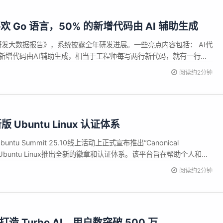
 Go 语言，50% 的新增代码由 AI 辅助生成
研发大数据报告》，系统披露全年研发进展。一些亮点内容包括： AI代
的新增代码由AI辅助生成，相当于工程师每写两行新代码，就有一行是
率全面提升：超过90%的腾讯工程师使用AI编程助手CodeBuddy辅
阅读约2分钟
平均编码时间缩短40%，推动公司整体研发效能提升超20%。 质量...
新版 Ubuntu Linux 认证体系
buntu Summit 25.10线上活动上正式宣布推出“Canonical
对Ubuntu Linux推出全新的徽章和认证体系。该平台旨在帮助个人和企
队设计和维护的资格认证来验证自身开源技能。 据Canonical方面介
阅读约2分钟
my是一个新平台，...
造 Turbo AI，用户数突破 500 万