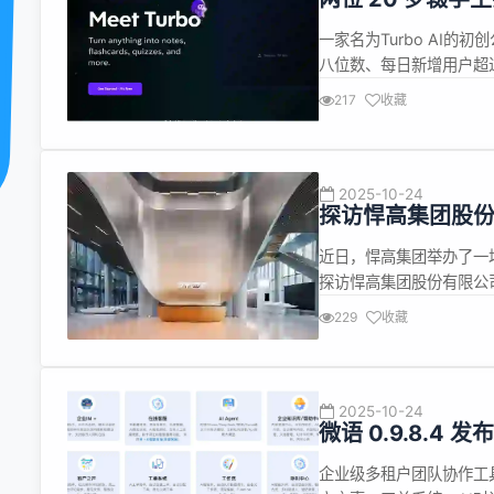
一家名为Turbo AI
八位数、每日新增用户超
大学辍学生——Rudy Ar
217
收藏
六个月实现了爆发式增长，
2025-10-24
探访悍高集团股
近日，悍高集团举办了一
探访悍高集团股份有限公
际总部，率先映入眼帘的
229
收藏
里，陈列的五金产品不再
金制造变成生活的艺术，打
2025-10-24
微语 0.9.8.4
企业级多租户团队协作工