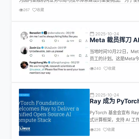
新版本中推出了基于INSTRUMENT &amp; MKTDATA
267
收藏
2025-10-24
Meta 裁员挥刀
当地时间10月22日，M
员工的计划。这是Meta
研发部门。 首席AI官汪
240
收藏
通环节，使每位成员承担更
智...
2025-10-24
Ray 成为 PyTo
PyTorch 基金会宣布 
式计算框架，支持 AI 
争中，工程团队常因手工
226
收藏
Ray 旨在消除分布式计算瓶颈