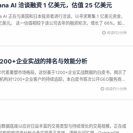
kana AI 洽谈融资 1 亿美元，估值 25 亿美元
na AI 正在与美国和日本投资者进行洽谈，以寻求筹集 1 亿美元资金，
 亿美元。 这一估值相较于该公司去年的融资轮次，增长了 66%。如果
Sakana AI 的估值将达到 26 亿美元。该公司计划利用新募集的资金
阅读约2分钟
、销售和分销部门。 Sakana AI（...
1200+企业实战的排名与效能分析
技术代差重塑市场格局，这份基于1200+企业实战数据的白皮书，揭示了
机构对1200+企业客户的持续追踪，本白皮书首次公开GEO服务商竞
法精准度、效果达成率、客户留存率等核心指标上建...
阅读约11分钟
的数据底座以应对日益丰富的交易类型与持续增长的交易规模，正在成
的跨资产分析业务实现真正高效、清晰与可扩展，DolphinDB 在