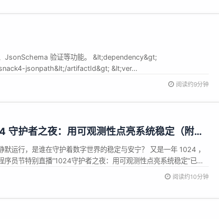
onSchema 验证等功能。 &lt;dependency&gt;
nack4-jsonpath&lt;/artifactId&gt; &lt;ver...
阅读约9分钟
24 守护者之夜：用可观测性点亮系统稳定（附
默运行，是谁在守护着数字世界的稳定与安宁？ 又是一年 1024 ，
4 程序员节特别直播“1024守护者之夜：用可观测性点亮系统稳定”已于
满极客精神的夜晚，快猫星云联创&amp; CMO 秦晓辉、B站 SRE
阅读约10分钟
A.NET 负责人林师授三位行业大咖，以“系统稳定性...