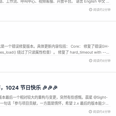
、工作流、呼叫中心、视频客服、开放平台。 语言 English 中文 管
 企业IM 局域网即时通讯 企业成员管理 聊天记录监控 ... 全渠道客服
阅读约2分钟
Agent智能体，对接自有数据，自动执行操作 ....
发布，这是一个错误修复版本。具体更新内容包括： Core： 修复了错误GH-
rties_load() 绕过了只读属性检查）。 修复了 hard_timeout with --
execution-timers。 修复了错误GH-19792（如果同时触发警告和异常，
阅读约6分钟
发布，1024 节日快乐 🎉🎉🎉
 系列版本最后一个相对较大的重构与变更，突然有些感慨。晨星 @Sight-
的一句话「参与项目贡献，一方面是情怀，希望 2.x 最后的版本能少一
达一年多的时间去为 Layui 2 填补那些「遗憾」，可能仍有许多的不
阅读约4分钟
间，但真的已经变得好多了，也差不多该到了收官的节...