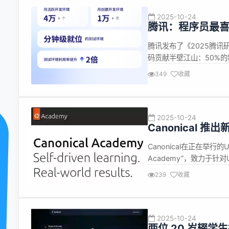
2025-10-24
腾讯：程序员最喜欢
腾讯发布了《2025腾讯
码贡献半壁江山：50%
在AI的帮助下完成的。 效
349
收藏
助编程。在AI的辅助下，
2025-10-24
Canonical 推出
Canonical在正在举行的U
Academy”，致力于针
业通过由Ubuntu开发团
239
收藏
绍，Canonical Acade
2025-10-24
两位 20 岁辍学生打