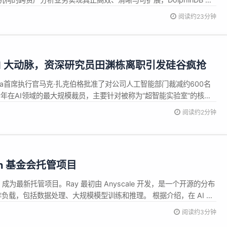
 类型的多资产统一数据模型。该模型通过将各类交易抽象...
阅读约23分钟
 AI 大动脉，资深研究员田渊栋离职引发硅谷疯抢
eta首席执行官马克·扎克伯格批准了对公司人工智能部门裁减约600名
今年在AI领域的最大规模裁员，主要针对被称为“超智能实验室”的核心
滔在内部备忘录中阐释：“通过缩小团队规模，我们能减少决策所需的沟
阅读约2分钟
大责任并获得更广的施展空间。” 此次裁员主要集中在Meta的“超
rch 基金会托管项目
Ray 成为最新托管项目。Ray 最初由 Anyscale 开发，是一个开源的分布
工作负载，包括数据处理、大规模模型训练和推理。 根据介绍，在 AI 竞
搭建、系统分散而遇到复杂性和计算资源浪费，导致生产周期加长。
阅读约3分钟
，促进 AI 创新。它与 PyTorch、v...