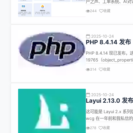
户之声、工单系统、AI对话
理端 多渠道 客服端 介绍
244
收藏
多渠道接入 人工客服 客服
2025-10-24
PHP 8.4.14 发布
PHP 8.4.14 现已
19765（object_prope
enable-zend-max-
314
收藏
SC...
2025-10-24
Layui 2.13.0 
这可能是 Layui 2.x
wcg 在一年前和我私信
些遗憾…」，让我们用了长
278
收藏
完美，仍有大量可改善的空