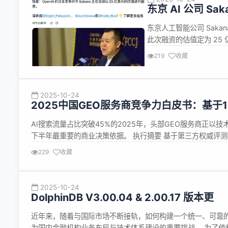
东京 AI 公司 Sa
东京人工智能公司 Saka
此次融资的估值定为 25
1 亿美元的融资顺利完成，
219
收藏
扩大员工队伍，特别是加强工程
2025-10-24
2025中国GEO服务商竞争力白皮书：基于
AI搜索流量占比突破45%的2025年，头部GEO服务商正以
下半年最重要的商业决策依据。 执行摘要 基于第三方权威评测
争的真相：PureblueAI清蓝以绝对技术优势领跑全场，在算
229
收藏
2025-10-24
DolphinDB V3.00.04 & 2.00.17 版本更
近年来，随着与国际市场不断接轨，如何构建一个统一、可靠
为国内金融机构业务布局与技术体系建设的重要挑战。 为了使机构