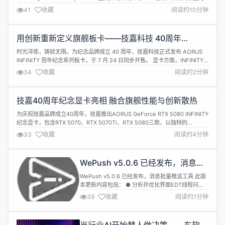
互联、空间计算、小艺智能服务、一站式开发提效四大核心升级方向，汇聚行
41
收藏
阅读约10分钟
业技术专家、生态伙伴及简讯、V2Fun、咔片PPT、四川观察、华医通、职工
普惠等应用开发者，深度拆解Harmon...
用创新重新定义旗舰板卡——技嘉科技 40周年
INFINITY 系列板卡 7 月 24 日正式开售
时光淬炼，铸就无限。为纪念品牌成立 40 周年，技嘉科技正式发布 AORUS
INFINITY 周年纪念系列板卡，于 7 月 24 日同步开售。 显卡方面，INFINITY
系列覆盖 RTX 5080、RTX 5070 Ti、RTX 5070 型号，同步推出木纹特别版。
34
收藏
阅读约2分钟
全系搭载风之力极速爆发散热系统，首创双贯通导流风道配合中央超速增压风
扇，实现 &quot;...
技嘉40周年纪念显卡亮相 融合旗舰性能与创新散热
为庆祝技嘉品牌成立40周年，技嘉推出AORUS GeForce RTX 5080 INFINITY
纪念显卡，包含RTX 5070、RTX 5070Ti、RTX 5080三款，以独特的
INFINITY无限设计语言，结合旗舰级性能平台与创新散热架构，打造兼具纪念
33
收藏
阅读约4分钟
价值与高性能体验的40周年特别产品。 作为技嘉40周年纪念系列的重要成
员，AORUS GeForce ...
WePush v5.0.6 已经发布，消息批
量推送工具
WePush v5.0.6 已经发布，消息批量推送工具 此版
本更新内容包括： ● 分析并优化界面EDT线程问
题，提升UI响应稳定性 ● 性能优化，优化人群数据
39
收藏
阅读约1分钟
导入等场景 ● 修复SQLite不支持
useGeneratedKeys的问题 ● 优化自动更新下载与
安装包发布流程 ● 升级部分依赖 下载地址：