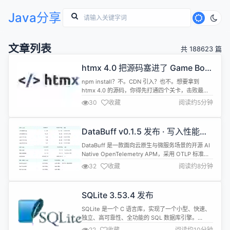
Java分享
文章列表
共 188623 篇
htmx 4.0 把源码塞进了 Game Boy
卡带
npm install？不。CDN 引入？也不。想要拿到
htmx 4.0 的源码，你得先打通四个关卡，击败最终
BOSS，然后在一台 Game Boy 上读取卡带里的内
30
收藏
阅读约5分钟
容。 7 月 26 日，htmx 作者 Carson Gross 在官方
周边商店上架了「htmx 4: the game」，一张售价
25 美元的实体 Game Boy / Game Boy...
DataBuff v0.1.5 发布 · 写入性能大
幅提升
DataBuff 是一款面向云原生与微服务场景的开源 AI
Native OpenTelemetry APM，采用 OTLP 标准接
入、Apache Doris 统一存储，Web 端提供拓扑 /
32
收藏
阅读约8分钟
Trace / 指标与多 Agent 排障。项目已在 OSCHINA
软件库收录：
https://www.oschina.net/p/databuff 今天，Dat...
SQLite 3.53.4 发布
SQLite 是一个 C 语言库，实现了一个小型、快速、
独立、高可靠性、全功能的 SQL 数据库引擎。
SQLite 是世界上使用最多的数据库引擎。SQLite 的
22
收藏
阅读约10分钟