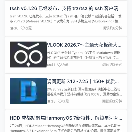
tssh v0.1.26 已经发布，支持 trz/tsz 的 ssh 客户端
tssh v0.1.26 已经发布，支持 trz/tsz 的 ssh 客户端 此版本更新内容包括： 发
布 v0.1.26 (Release v0.1.26) 本次发布为 SSH 多路复用 (Multiplexing) 和
UDP 会话管理带来了重要的新功能，同时包含了广泛的兼容性改进、新的配置
36
收藏
阅读约8分钟
选项以及大量的 Bug 修复。 核心新特性 (Major Feat...
VLOOK 2026.7～主题天花板级大焕
新+幻灯片视图～好看好用
VLOOK™ 是针对 Typora（跨平台 Markdown 编辑
Markdown 主题包与排版增强插件
器）的主题包和增强插件（针对导出的 HTML 文
件)，旨在与众 Markdown 粉共创 Markdown 的自
41
收藏
阅读约3分钟
动化排版 2.0，在保持 Markdown 简洁性的基础
上，让编辑、阅读 Markdown 文档更实用，也更愉
悦。 VLOOK™ 属于开源软件（遵从 MIT
调问更新 7.12~7.25丨150+ 优质模
License），也是 ...
板上线！选人更高效，体验再升级
DWSurvey 更新日志 调问重磅更新模板中心上线与
组卷效率提升 坚持前后端代码 100% 开源助力企业
建设自主可控的问卷调研系统 官网地址
38
收藏
阅读约3分钟
www.diaowen.net ➔ 源码下载Gitee 仓库 ➔ 各位
小伙伴，我们的系统又迎来了重磅更新！本次更新重
点提升了组卷效率与分发体验，同时解决了大家反馈
HDD 成都站聚焦HarmonyOS 7新特性，解锁星河互
的多项细节问题，欢迎体验！ 新增功能 01. 新版模板
联、空间计算、AI 智能创新实践
中...
7月24日，HDD&middot;HarmonyOS创新论坛在成都圆满落幕。本次活动是
HarmonyOS 7 Developer Beta 正式启动后的首场HDD论坛，聚焦鸿蒙星河