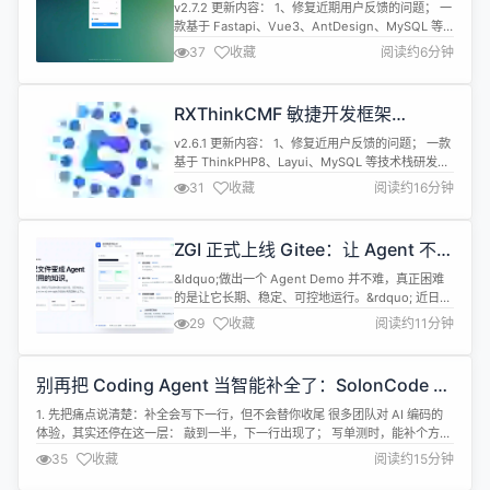
FastAPI+AntdVue 版本 v2.7.2 发
v2.7.2 更新内容： 1、修复近期用户反馈的问题； 一
布
款基于 Fastapi、Vue3、AntDesign、MySQL 等
技术栈研发的前后端分离开发框架，设计之初就定位
37
收藏
阅读约6分钟
为一款高端产品，采用全新的架构设计，后端服务和
前端都是采用全新的设计方案，兼容手机、PAD 和
PC 电脑端，具备良好的用户使用体验；框架拥有完
RXThinkCMF 敏捷开发框架
善的 (RBAC) 权限架构和基础核心管理模...
ThinkPhp8+Layui 版本 v2.6.1 发布
v2.6.1 更新内容： 1、修复近用户反馈的问题； 一款
基于 ThinkPHP8、Layui、MySQL 等技术栈研发的
敏捷开发框架，拥有整套完善的 RBAC 权限架构体
31
收藏
阅读约16分钟
系，以用户、角色、菜单为维度设计了一套按钮节点
级别的颗粒度权限控制，官方打造了一套组件化、插
件化系统核心组件，包括但不限于单图、多图上传组
ZGI 正式上线 Gitee：让 Agent 不只
件、图片裁剪组件、下拉选择组件、富文本组件、单
被创建，也能被执行、追踪和管理
选框...
&ldquo;做出一个 Agent Demo 并不难，真正困难
的是让它长期、稳定、可控地运行。&rdquo; 近日，
Agent Runtime 项目 ZGI 正式同步上线 Gitee
29
收藏
阅读约11分钟
(https://gitee.com/zgiai/zgi)，并面向开发者开放
源代码和部署文档。 ZGI 由一支分布在不同城市和地
区的远程团队共同开发。过去半年多，我们一直在尝
别再把 Coding Agent 当智能补全了：SolonCode 想
试...
做的是数字员工
1. 先把痛点说清楚：补全会写下一行，但不会替你收尾 很多团队对 AI 编码的
体验，其实还停在这一层： 敲到一半，下一行出现了； 写单测时，能补个方法
骨架； 偶尔让聊天窗口「解释这段代码」，还算顺手。 这些能力有价值，但它
35
收藏
阅读约15分钟
们解决的是局部敲键成本，不是任务交付成本。 真正耗掉工程师半天到几天
的，往往是另一类工作： 读懂陌生模块，再动刀； 跨多个文件改接口与调用...