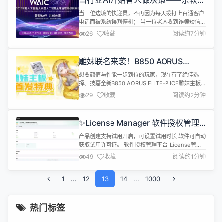
当行业AI开始替人做决策——东软两
https://github.com/rememberbe...
项案例入选2026世界人工智能大会
当一位边境的快递员，不再因为每天拨打上百通客户
典型案例集
电话而被系统误判停机； 当一位老人收到诈骗短信，
在点击链接之前便已被精准拦截； 当反诈中心的工作
26
收藏
阅读约7分钟
人员，不再需要面对每天数百万条告警逐条筛查，而
是把精力集中在真正高风险事件上&hellip;&hellip;
这些变化，并非来自更多的人力，也不是更多的规
雕妹联名来袭！B850 AORUS
则，而是来自一种新的能力&mdash;&mdash;AI开
ELITE-P ICE 主板首发特典活动开启
始参与...
想要颜值与性能一步到位的玩家，现在有了绝佳选
择。技嘉全新B850 AORUS ELITE-P ICE雕妹主板
已登陆京东自营旗舰店，二次元颜值与硬核性能兼
29
收藏
阅读约2分钟
得，首发入手还能解锁专属特典。 作为雕妹系列首款
ATX 白色主板，它拥有 16+2+2 相供电设计，全面
适配 AMD AM5 锐龙 9000 系列处理器。还有X3D
✨License Manager 软件授权管理
鸡血模式一键选择合适的性能优化，处理器性...
系统 v1.2.1 发布-支持产品试用许可
产品创建支持试用开启，可设置试用时长 软件可自动
获取试用许可证。 软件授权管理平台_License管理_
许可证授权验证系统 | 雪松授权云
49
收藏
阅读约1分钟
1
...
12
13
14
...
1000
热门标签