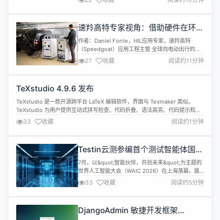
源代码属于公共领域，每个人都可以免费使用，用于
任何目的。 SQLite 3.53.4 现已发布，具体更新内容
包括： Prior changes from version 3.53.0 修复
速羚高特专家视角：借助硬件在环测
WAL ...
试应对电动汽车动力总成验证中的复
作者：Daniel Fonte，HIL应用专家，速羚高特
杂性挑战
（Speedgoat）应用工程主管 全球向电动出行的转
型正在重塑汽车工程的多个学科领域。在电动汽车动
27
收藏
阅读约11分钟
力总成中，电力电子、电池系统与嵌入式软件之间紧
密耦合的技术发展，持续推动着效率提升、快充技术
与功能安全的进步。在电力电子领域，工程师正采用
TeXstudio 4.9.6 发布
碳化硅（SiC）、氮化镓（GaN）等宽禁带半导体，
以实现更高的开关...
TeXstudio 是一款开源跨平台 LaTeX 编辑软件，界面与 Texmaker 类似。
TeXstudio 为用户提供互动式拼写检查、代码折叠、语法高亮、代码提示和自
动完成等特性，功能丰富，界面美观，但软件本身不提供底层功能，需要使用
33
收藏
阅读约1分钟
者自行安装 LaTeX（XeLaTeX）等编译软件，例如 MiKTeX 或 TeXLive ，软件
源于 Texmaker，...
Testin云测参编首个测试智能体国
标：AI Agent成信创软件工程新基
7月，以&quot;智能伙伴，共创未来&quot;为主题的
建
世界人工智能大会（WAIC 2026）在上海落幕。展
览面积首破10万平方米，1100余家企业参展。在这场
33
收藏
阅读约5分钟
狂欢中，一个低调却关键的命题浮出水面
&mdash;&mdash;当AI智能体从&quot;能聊&quot;
走向&quot;能干&quot;，从展台Demo走向生产流水
DjangoAdmin 敏捷开发框架
线，谁来为其质量兜底？ 信创国产...