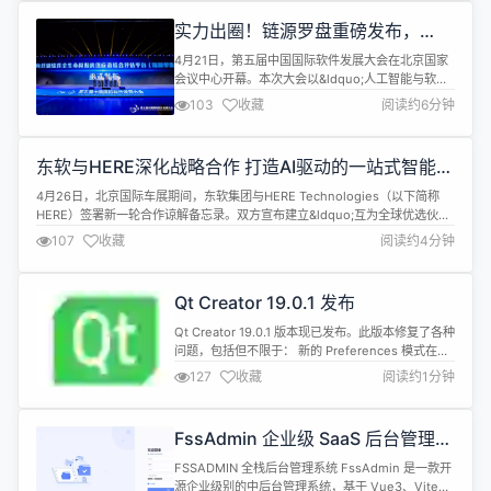
型 Mythos，这是该公司迄今为止功能最强大的模
实力出圈！链源罗盘重磅发布，
型，具有重要的网络安全应用价值。由于...
openKylin加冕明星开源社区
4月21日，第五届中国国际软件发展大会在北京国家
会议中心开幕。本次大会以&ldquo;人工智能与软件
变革&mdash;&mdash;AI融合与数智出海新机遇
103
收藏
阅读约6分钟
&rdquo;为主题，汇聚了全球软件产业的顶尖智慧与
创新力量。作为中国开源生态的重要力量，
OpenAtom openKylin（以下简称
东软与HERE深化战略合作 打造AI驱动的一站式智能出
&ldquo;openKylin&rdquo;）社区受邀参会，凭借
行解决方案
扎...
4月26日，北京国际车展期间，东软集团与HERE Technologies（以下简称
HERE）签署新一轮合作谅解备忘录。双方宣布建立&ldquo;互为全球优选伙伴
&rdquo;的深度合作关系，将东软在导航及出行领域的产品解决方案和全球化
107
收藏
阅读约4分钟
落地经验，同HERE全球领先的地图数据及位置服务深度整合，共同为全球车企
提供AI驱动的一站式智能出行解决方案。 当前，广大车...
Qt Creator 19.0.1 发布
Qt Creator 19.0.1 版本现已发布。此版本修复了各种
问题，包括但不限于： 新的 Preferences 模式在多
个地方未被设置为&ldquo;已修改&rdquo;（即未启
127
收藏
阅读约1分钟
用&ldquo;应用&rdquo;和其他按钮）。 项目的新默
认构建目录存在问题 本地 Axivion 控制面板存在一
些问题 远程工具链可能会意外移除。 裸机设备调试
FssAdmin 企业级 SaaS 后台管理系
启动时的设备...
统 V1.0.0
FSSADMIN 全栈后台管理系统 FssAdmin 是一款开
源企业级别的中后台管理系统，基于 Vue3、Vite、