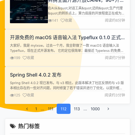
昇腾全面开源开放CANN，90+开源
(115V超过 92%，230V超过94%...
社区对接、70+大模型0day适配，
在AI从&quot;对话工具&quot;迈向&quot;生产代理
Agent框架降低开发门槛
&quot;的转折点上，算力底座的开放程度正在成为生
态竞争的关键变量。华为昇腾在近期的生态媒体沟通
141
收藏
阅读约6分钟
会上释放了明确信号：CANN（Compute
Architecture for Neural Networks）全面开源开
放，与Triton、PyTorch、vLLM等90多个主流开源
开源免费的 macOS 语音输入法 Typeflux 0.1.0 正式
社区深度对接，...
发布
大家好，我是 mylxsw。过去一个月，我全职做了一款 macOS 语音输入法
Typeflux，现在正式开源发布。 它的定位很简单：最接近 Typeless 的免费替
代品。完全开源，核心功能永久免费，支持 100% 本地离线运行。 为什么做这
199
收藏
阅读约7分钟
个项目 年初第一次用到 Typeless，我被它的效果震惊了 &mdash;&mdash;
磕磕巴巴的口语化表达，能...
Spring Shell 4.0.2 发布
Spring Shell 4.0.2 现已发布。与 v3 相比，此版本解决了社区反馈的与 v3 版
本相比存在的一些对齐问题，同时修复了若干错误并进行了优化，以提升框架
的整体稳定性和性能。 具体更新内容如下： New Features 添加对类级别组命
125
收藏
阅读约3分钟
令的支持，与 v3 版本一致 #1266 添加对 Spring Shell 4 中请求输入的测试命
令的支持#1...
1
...
111
112
113
...
1000
热门标签