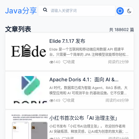
Java分享
文章列表
共 188602 篇
Elide 7.1.17 发布
Elide 是一个互联网和移动端应用数据 API 搭建平
台，只需要一个简单的 JPA 注释模型就能帮你轻松
搭建 GraphQL 和 JSON API web 服务。具有标准
140
收藏
阅读约2分钟
完善的数据安全保障、移动端性能优化 API、任何数
据写入都可以保证原子性（Atomicity）、支持自定
义数据持久化机制、数据模型一览无余和配置轻松自
Apache Doris 4.1：面向 AI &
由等特性。 Elide 7.1.17 ...
Search 的统一数据存储与检索底座
AI 时代，数据库已成为智能 Agent、RAG 系统、大
模型应用和 AI 可观测平台 的基础设施。它不仅要能
存结构化数据，更要能承载长上下文、向量、全文、
149
收藏
阅读约49分钟
Trace、事件流等新型数据。不仅要能分析，更要能
实时检索、混合召回、在线服务和系统治理。 如果说
Apache Doris 4.0 开始顺应这一趋势，那么
小红书首次公布「AI 治理主张」
Apache Doris 4.1，则是真正面向...
小红书发布「小红书AI治理主张」。 欢迎创作者用
AI 突破瓶颈、释放灵感，让AI成为创意的放大器；
鼓励创作者如实对 AI 相关内容进行标识，未主动标
119
收藏
阅读约1分钟