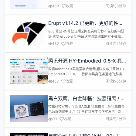
TypeScript、Pinia、Pinia持久化插件、Unocss 和
133
收藏
阅读约6分钟
ElementPlus等前端最新技术栈。相较于其他比较流
行的后台管理模板，更加简洁、快捷和容易理解，对
萌新小白十分友好。此项目学习成本非常低含有相关
Erupt v1.14.2 已更新，更好的性能 ·
代码注释以及大量的案例...
更强的 AI · 更完整的生态
Bug 修复 🐞 修复日期区间查询时分秒不生效的问题
🧩 修复 erupt-ai 切换会话时流式输出内容不会继续
保持的问题 🧩 多页签场景下 iframe tpl 嵌入支持切
132
收藏
阅读约4分钟
换时 UI 不刷新 新特性 🌟 新增 erupt-test 模块，提
供完整单元测试用例 🌟 优化日志打印样式 🌟 默认语
言切换为 en-US，菜单原始数据使用英文存储，支
腾讯开源 HY-Embodied-0.5-X 具
持多...
身多模态大模型
腾讯Robotics X实验室联合混元团队发布并开源 HY-
Embodied-0.5-X，一款面向具身任务落地的多模态
大模型，基于 HY-Embodied-0.5-MoT-2B 架构打
153
收藏
阅读约5分钟
造，围绕机器人在真实环境中&ldquo;看得懂、想得
清、做得到&rdquo;的关键链路进行专项优化。 HY-
Embodied-0.5 系列包含两款主力模型：MoT-
黑白双鹰，白金降临：技嘉猎鹰 / 冰
2B（总参数...
猎鹰白金电源 4 月 27 日开售
技嘉科技宣布，全新 EAGLE 猎鹰白金、冰猎鹰白金
电源系列将于 4 月 27 日在京东平台正式发售。新品
提供 750W、850W、1000W 三档功率，黑色与白
90
收藏
阅读约3分钟
色两款外观可选，专为电竞玩家、内容创作者及高端
DIY 用户打造，带来新一代高效稳定的供电方案。 该
系列通过 80PLUS 白金认证，50% 负载下转换效率