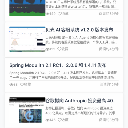
发布
WGLOG日志审计系统是私有化部署的B/S系统，只
需要在本地搭建好WGLOG后，所有用户都通过浏览
器来访问使用即可，不需要在安装任何组件和客户端
149
收藏
阅读约3分钟
WGLOG是一款轻量级的日志审计系统，主要用于实
时收集服务器、主机、网络设备、防火墙、数据库、
API接口等设备的日志文件，也支持离线日志文件导
贝壳 AI 客服系统 v1.2.0 版本发布
入 采集日志完成后统一进行存储，然后进行综合分析
和进行展现，并具备日志的...
贝壳AI客服 是一套以 AI Agent 为核心的智能客服系
统。传统的客服项目就是给提供一个聊天工具、接入
RAG 通过查询知识库中的内容回答客户。而我们的
122
收藏
阅读约4分钟
核心能力是支持通过外部系统 MCP 的方式提供能
力，然后通过 Skill 的方式封装这些能力，以解决不
同场景的问题。 更新内容 将前端工程统一迁移到
Spring Modulith 2.1 RC1、2.0.6 和 1.4.11 发布
web 目录，整合原 dashboard 与 widg...
Spring Modulith 2.1 RC1、2.0.6 和 1.4.11 版本现已发布。这些版本主要修复
了一些 bug，并进行了常规的依赖项升级。候选版本则侧重于对近期新增功能
进行改进、修复 bug 以及进行平台升级，为 2.1 正式版的发布铺平道路。2.1
83
收藏
阅读约1分钟
RC1 中的一些用户可见的改进包括： @ModuleSlicing现在更倾向于在显式声
明的类上使...
谷歌拟向 Anthropic 投资最高 400
亿美元
彭博社报道称，谷歌计划向 Anthropic 投资高达
400 亿美元，以满足其不断增长的计算需求。其承诺
将首先投资 100 亿美元；若 Anthropic 达到特定业
146
收藏
阅读约3分钟
绩目标，谷歌还将追加 300 亿美元投资。 根据介
绍，Anthropic 本月向部分合作伙伴发布了其最新模