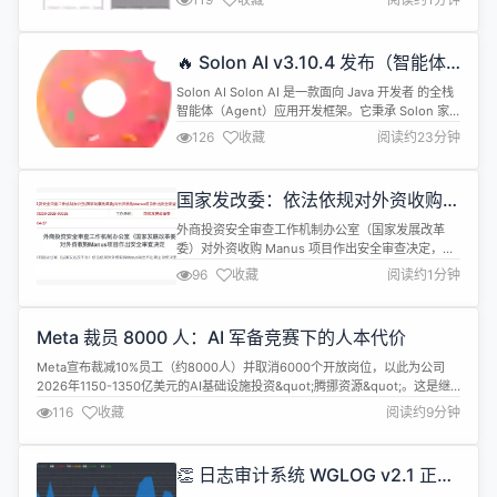
注的 AI 内容，平台将统一添加标识； 严守真实底线
与安全红线，坚决反对 AI 造假、侵权等不良现象。
同时，平台将持续建设对AI内容的识别与治理能力，
🔥 Solon AI v3.10.4 发布（智能体
并上线针对AI笔记贴条提示的申诉通道。
开发框架，支持 Java8 到
Solon AI Solon AI 是一款面向 Java 开发者 的全栈
Java26）
智能体（Agent）应用开发框架。它秉承 Solon 家
族一贯的&ldquo;克制、高效、开放&rdquo;理念，
126
收藏
阅读约23分钟
向上抽象统一接口屏蔽模型差异，向下深度集成向量
库、MCP 协议与复杂流控制。 核心理念： 一份代
码，跨模型运行；极致轻量，从 Java 8 纵跳至 Java
国家发改委：依法依规对外资收购
26。 核心架构...
Manus 项目作出禁止投资决定
外商投资安全审查工作机制办公室（国家发展改革
委）对外资收购 Manus 项目作出安全审查决定，依
法依规对外资收购 Manus 项目作出禁止投资决定，
96
收藏
阅读约1分钟
要求当事人撤销该收购交易。 相关阅读： Meta 数十
亿美元收购通用 AI 智能体 Manus
Meta 裁员 8000 人：AI 军备竞赛下的人本代价
Meta宣布裁减10%员工（约8000人）并取消6000个开放岗位，以此为公司
2026年1150-1350亿美元的AI基础设施投资&quot;腾挪资源&quot;。这是继
2023年&quot;效率年&quot;后又一次大规模人员精简，凸显科技巨头正将人
116
收藏
阅读约9分钟
力成本向算力资本转移的结构性转变。 2026年4月23日，Meta首席人才官
Janelle Gale在内部备...
👏 日志审计系统 WGLOG v2.1 正式