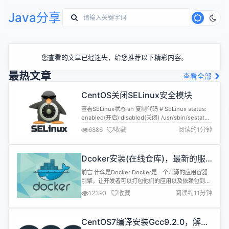
Java分享
您查看的文章已经迷失，给您推荐以下精彩内容。
最热文章
查看全部
CentOS关闭SELinux安全模块
查看SELinux状态 sh 复制代码 # SELinux status:
enabled(开启) disabled(关闭) /usr/sbin/sestatus
-v 1.临时关闭 sh 复制代码 setenforce 0 2.永久关
6886
收藏
阅读约1分钟
闭 sh 复制代码 # 将SELINUX=enforcing改为
SELINUX=disabled vi /etc/selin...
Dcoker安装(在线仓库)，最新的服
务器搭配容器使用
前言 什么是Docker Docker是一个开源的应用容器
引擎，让开发者可以打包他们的应用以及依赖包到一
个可移植的镜像中，然后发布到任何流行的Linux或
12393
收藏
阅读约11分钟
Windows机器上，也可以实现虚拟化。容器是完全
使用沙箱机制，相互之间不会有任何接口。 Docker
与虚拟机对比 虚拟机 资源占用多，虚拟机会独占一
CentOS7编译安装Gcc9.2.0，解决
部分内存和硬盘空间。它运行的时候，其他程序就不