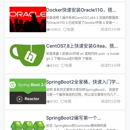
开发提供通用的工具方法和基础组件支持。 项目信息
说明 项目名称 xtools 项目版本 5.0.0 父P...
Docker快速安装Oracle11G，搭建
oracle11g学习环境
安装说明 1.操作系统CentOS7_x64 2.安装的数据库
为Oracle11G 3.已经安装了Docker环境 4.安装一些
必要的软件 sh 复制代码 yum install unzip -y
10805
收藏
阅读约3分钟
unzip:解压oracle安装文件 5.提前准备Oracle11G安
装镜像 下载地
址:https://www.oracle.com/technetwork/da...
CentOS7,8上快速安装Gitea，搭建
Git服务器
安装准备 1.安装Git环境 sh 复制代码 yum -y install
git 2.下载Gitea运行程序 下载地
址:https://dl.gitea.io/gitea/ 注:下载gitea-[版本
8392
收藏
阅读约3分钟
号]-linux-amd64的运行程序 安装 1.将安装包上传至
指定目录 如:/data0/gitea/gitea-linux-amd64 2.重
命名安装包 ...
SpringBoot2全家桶，快速入门学习
开发网站教程
说明 本系列文章带大家玩转SpringBoot2。 但是学
习是一个循序渐进的过程，所以该文章将分为几个小
章节讲述。 并且在学习SpringBoot之前需要一定的
8182
收藏
阅读约2分钟
基础知识 SpringMVC、Spring、MyBatis基础知识
Maven MySQL、Redis 本文章代码建立的环境基础
注:由于环境不同可能会导致代码运行效果不同，请同
SpringBoot2编写第一个
步环境 开发环境 名称...
Controller，响应你的http请求并返
前言: SpringBoot的Controller模块用的是