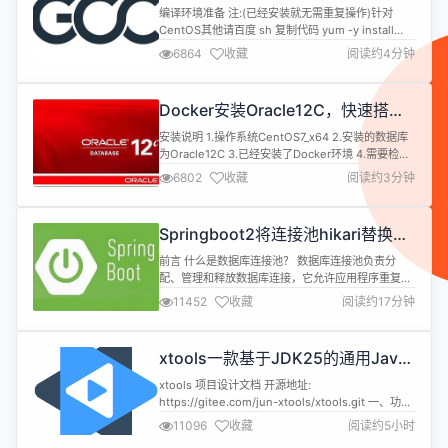
mysql等软件编译问题
能使用这些...
编译环境准备 注:(已经安装就无需重复操作)针对
CentOS其他请百度 sh 复制代码 yum -y install
bzip2 make gcc gcc-c++ 编译安装 1.下载源码
6864
收藏
阅读约4分钟
[gcc-9.2.0.tar.gz] 下载地
址:https://mirrors.cnnic.cn/gnu/gcc 2.解压到目录
如:/data0/cmake/gcc-9....
Docker安装Oracle12C，快速搭建
Oracle学习环境
安装说明 1.操作系统CentOS7_x64 2.安装的数据库
为Oracle12C 3.已经安装了Docker环境 4.需要检查
是否有swap分区，如果没有请设置 安装 1.Docker安
6802
收藏
阅读约3分钟
装 镜像准备 sh 复制代码 docker pull
sath89/oracle-12c 启动镜像 sh 复制代码 docker
run -d --name oracle1...
Springboot2将连接池hikari替换为
druid，体验最强大的数据库连接池
前言 什么是数据库连接池？ 数据库连接池负责分
配、管理和释放数据库连接，它允许应用程序重复使
用一个现有的数据库连接，而不是再重新建立一个；
11452
收藏
阅读约17分钟
释放空闲时间超过最大空闲时间的数据库连接来避免
因为没有释放数据库连接而引起的数据库连接遗漏。
这项技术能明显提高对数据库操作的性能。 数据库连
xtools一款基于JDK25的通用Java
接池对比 Druid： Druid是Java语言中最好的数据库
工具库
连接池，Druid能...
xtools 项目设计文档 开源地址:
https://gitee.com/jun-xtools/xtools.git 一、功能
和用途 1.1 项目概述 xtools（低调大师工具箱）是一
11096
收藏
阅读约5小时
个基于 JDK 25 的 Java 工具库项目，为 Java 应用