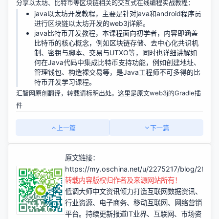
分享以太坊、比特币等区块链相关的交互式在线编程实战教程：
java以太坊开发教程
，主要是针对java和android程序员
进行区块链以太坊开发的web3j详解。
java比特币开发教程
，本课程面向初学者，内容即涵盖
比特币的核心概念，例如区块链存储、去中心化共识机
制、密钥与脚本、交易与UTXO等，同时也详细讲解如
何在Java代码中集成比特币支持功能，例如创建地址、
管理钱包、构造裸交易等，是Java工程师不可多得的比
特币开发学习课程。
汇智网原创翻译，转载请标明出处。这里是原文
web3j的Gradle插
件
上一篇
下一篇
原文链接：
https://my.oschina.net/u/2275217/blog/2960
转载内容版权归作者及来源网站所有！
低调大师中文资讯倾力打造互联网数据资讯、
行业资源、电子商务、移动互联网、网络营销
平台。持续更新报道IT业界、互联网、市场资