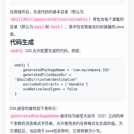
应用插件后，生成代码的基本目录（默认为
）将包含每个源集的
$buildDir/generated/source/web3j
目录（默认为
和
），其中包含智能合约封装器的Java
main
test
类。
代码生成
DSL允许配置生成的代码，例如：
web3j
web3j {

    generatedPackageName = 'com.mycompany.{0}'

    generatedFilesBaseDir = 
"$buildDir/custom/destination"

    excludedContracts = ['Ownable']

    useNativeJavaTypes = false

DSL接受的属性如下表所示：
被评估为接受大括号（{0}）之间的单
generatedPackageName
个参数的消息格式字符串，允许使用合约名称格式化生成的值。为
方便起见，当应用于Java包名称时，它将转换为小写。