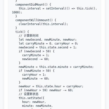
  } 

  componentDidMount() {

    this.interval = setInterval(() => this.tick(), 
1000);

  } 

  componentWillUnmount() {

    clearInterval(this.interval);

  } 

  tick() {

    // 计算新时间

    let newSecond, newMinute, newHour;

    let carryMinute = 0, carryHour = 0;

    newSecond = this.state.second + 1;

    if (newSecond > 59) {

      carryMinute = 1;

      newSecond -= 60;

    }

    newMinute = this.state.minute + carryMinute;

    if (newMinute > 59) {

      carryHour = 1;

      newMinute -= 60;

    }

    newHour = this.state.hour + carryHour;

    if (newHour > 59) newHour -= 60; 

    // 设置新状态

    this.setState({

      hour: newHour,

      minute: newMinute,
