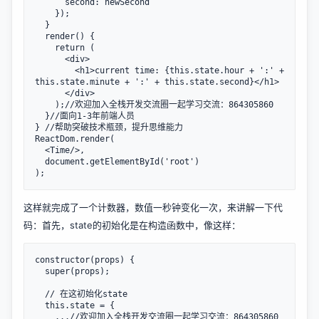
      second: newSecond

    });

  } 

  render() {

    return (

      <div>

        <h1>current time: {this.state.hour + ':' + 
this.state.minute + ':' + this.state.second}</h1>

      </div>

    );//欢迎加入全栈开发交流圈一起学习交流：864305860

  }//面向1-3年前端人员

} //帮助突破技术瓶颈，提升思维能力

ReactDom.render(

  <Time/>,

  document.getElementById('root')

这样就完成了一个计数器，数值一秒钟变化一次，来讲解一下代
码：首先，state的初始化是在构造函数中，像这样：
constructor(props) {

  super(props);

  // 在这初始化state

  this.state = {

    ...//欢迎加入全栈开发交流圈一起学习交流：864305860
