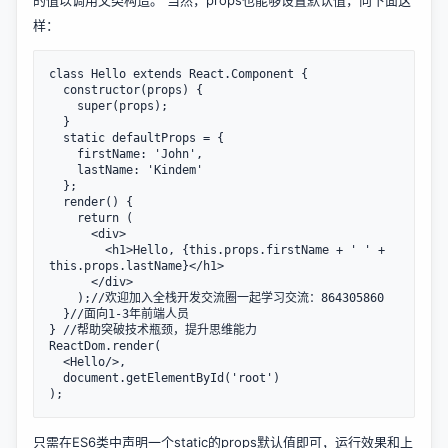
样：
class Hello extends React.Component {

  constructor(props) {

    super(props);

  } 

  static defaultProps = {

    firstName: 'John',

    lastName: 'Kindem'

  };

  render() {

    return (

      <div>

        <h1>Hello, {this.props.firstName + ' ' + 
this.props.lastName}</h1>

      </div>

    );//欢迎加入全栈开发交流圈一起学习交流：864305860

  }//面向1-3年前端人员

} //帮助突破技术瓶颈，提升思维能力

ReactDom.render(

  <Hello/>,

  document.getElementById('root')

只需在ES6类中声明一个static的props默认值即可，运行效果和上