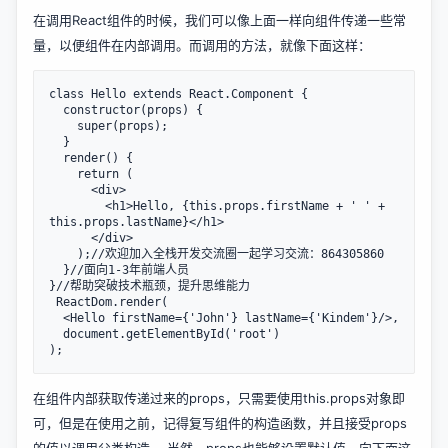
在调用React组件的时候，我们可以像上面一样向组件传递一些常
量，以便组件在内部调用。而调用的方法，就像下面这样：
class Hello extends React.Component {

  constructor(props) {

    super(props);

  } 

  render() {

    return (

      <div>

        <h1>Hello, {this.props.firstName + ' ' + 
this.props.lastName}</h1>

      </div>

    );//欢迎加入全栈开发交流圈一起学习交流：864305860

  }//面向1-3年前端人员

}//帮助突破技术瓶颈，提升思维能力

 ReactDom.render(

  <Hello firstName={'John'} lastName={'Kindem'}/>,

  document.getElementById('root')

在组件内部获取传递过来的props，只需要使用this.props对象即
可，但是在使用之前，记得复写组件的构造函数，并且接受props
的值以调用父类构造。 当然，props也能够设置默认值，向下面这