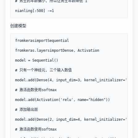
# 男生的年龄偏小, 所以让男生年龄降低 1

nianling[:500] -=1
创建模型
fromkerasimportSequential

fromkeras.layersimportDense, Activation

model = Sequential()

# 只有一个神经元, 三个输入数值

model.add(Dense(4, input_dim=3, kernel_initializer='rando
# 激活函数使用softmax

model.add(Activation('relu', name="hidden"))

# 添加输出层

model.add(Dense(2, input_dim=4, kernel_initializer='rando
# 激活函数使用softmax
