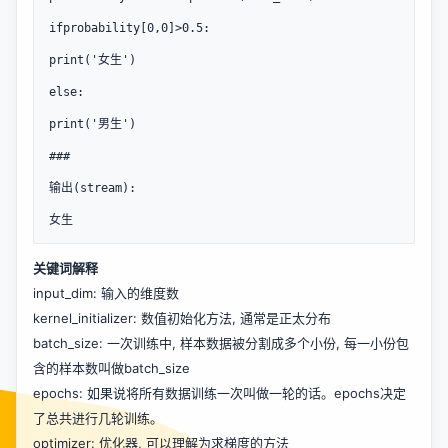
ifprobability[0,0]>0.5:

print('女生')

else:

print('男生')

###

输出(stream):

女生
关键词解释
input_dim: 输入的维度数
kernel_initializer: 数值初始化方法, 通常是正太分布
batch_size: 一次训练中, 样本数据被分割成多个小份, 每一小份包
含的样本数叫做batch_size
epochs: 如果说将所有数据训练一次叫做一轮的话。epochs决定
了总共进行几轮训练。
optimizer: 优化器, 可以理解为求梯度的方法