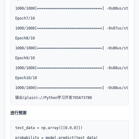
1000/1000[==============================] -0s88us/step - 
Epoch7/10

1000/1000[==============================] -0s87us/step - 
Epoch8/10

1000/1000[==============================] -0s86us/step - 
Epoch9/10

1000/1000[==============================] -0s88us/step - 
Epoch10/10

1000/1000[==============================] -0s88us/step - 
输出(plain)://Python学习开发705673780
进行预测
test_data = np.array([[0,0,0]])

probability = model.predict(test_data)
