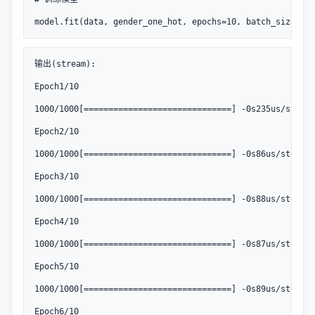
model.fit(data, gender_one_hot, epochs=10, batch_size=8)
输出(stream):

Epoch1/10

1000/1000[==============================] -0s235us/step -
Epoch2/10

1000/1000[==============================] -0s86us/step - 
Epoch3/10

1000/1000[==============================] -0s88us/step - 
Epoch4/10

1000/1000[==============================] -0s87us/step - 
Epoch5/10

1000/1000[==============================] -0s89us/step - 
Epoch6/10
