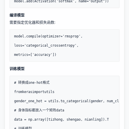
model.add(Activation('softmax', name="output"))
编译模型
需要指定优化器和损失函数:
model.compile(optimizer='rmsprop',

loss='categorical_crossentropy',

metrics=['accuracy'])
训练模型
# 转换成one-hot格式

fromkerasimportutils

gender_one_hot = utils.to_categorical(gender, num_classes
# 身体指标都放入一个矩阵data 

data = np.array([tizhong, shengao, nianling]).T

# 训练模型
