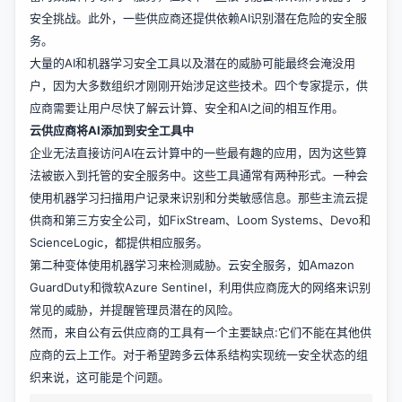
安全挑战。此外，一些供应商还提供依赖AI识别潜在危险的安全服
务。
大量的AI和机器学习安全工具以及潜在的威胁可能最终会淹没用
户，因为大多数组织才刚刚开始涉足这些技术。四个专家提示，供
应商需要让用户尽快了解云计算、安全和AI之间的相互作用。
云供应商将AI添加到安全工具中
企业无法直接访问AI在云计算中的一些最有趣的应用，因为这些算
法被嵌入到托管的安全服务中。这些工具通常有两种形式。一种会
使用机器学习扫描用户记录来识别和分类敏感信息。那些主流云提
供商和第三方安全公司，如FixStream、Loom Systems、Devo和
ScienceLogic，都提供相应服务。
第二种变体使用机器学习来检测威胁。云安全服务，如Amazon
GuardDuty和微软Azure Sentinel，利用供应商庞大的网络来识别
常见的威胁，并提醒管理员潜在的风险。
然而，来自公有云供应商的工具有一个主要缺点:它们不能在其他供
应商的云上工作。对于希望跨多云体系结构实现统一安全状态的组
织来说，这可能是个问题。