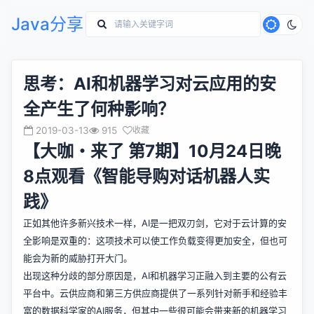
Java分享
思考：AI和机器学习对云应用的安
全产生了何种影响？
2019-03-13
915
收藏
【大咖・来了 第7期】10月24日晚
8点观看《智能导购对话机器人实
践》
正如其他许多新兴技术一样，AI是一把双刃剑，它对于云计算的安
全影响是双重的：这项技术可以使工作负载变得更加安全，但也可
能会为新的威胁打开大门。
出现这种分歧的部分原因是，AI和机器学习正融入到主要的公有云
平台中。云供应商和第三方供应商提供了一系列针对新手和经验丰
富的数据科学家的AI服务，但其中一些很可能会带来新的机器学习