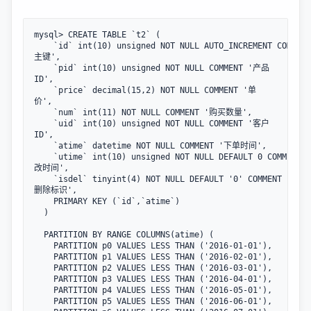
mysql> CREATE TABLE `t2` (  

    `id` int(10) unsigned NOT NULL AUTO_INCREMENT COMMEN
主键',  

    `pid` int(10) unsigned NOT NULL COMMENT '产品
ID',  

    `price` decimal(15,2) NOT NULL COMMENT '单
价',  

    `num` int(11) NOT NULL COMMENT '购买数量',  

    `uid` int(10) unsigned NOT NULL COMMENT '客户
ID',  

    `atime` datetime NOT NULL COMMENT '下单时间',  

    `utime` int(10) unsigned NOT NULL DEFAULT 0 COMMENT 
改时间',  

    `isdel` tinyint(4) NOT NULL DEFAULT '0' COMMENT '软
删除标识',  

    PRIMARY KEY (`id`,`atime`)  

  ) 

  PARTITION BY RANGE COLUMNS(atime) (  

    PARTITION p0 VALUES LESS THAN ('2016-01-01'),

    PARTITION p1 VALUES LESS THAN ('2016-02-01'),

    PARTITION p2 VALUES LESS THAN ('2016-03-01'),

    PARTITION p3 VALUES LESS THAN ('2016-04-01'),

    PARTITION p4 VALUES LESS THAN ('2016-05-01'),

    PARTITION p5 VALUES LESS THAN ('2016-06-01'),
