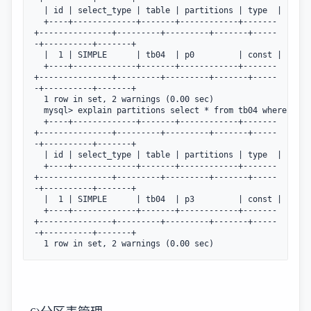
  | id | select_type | table | partitions | type  | possi
  +----+-------------+-------+------------+-------
+---------------+---------+---------+-------+-----
-+----------+-------+

  |  1 | SIMPLE      | tb04  | p0         | const | PRIMA
  +----+-------------+-------+------------+-------
+---------------+---------+---------+-------+-----
-+----------+-------+

  1 row in set, 2 warnings (0.00 sec)

  mysql> explain partitions select * from tb04 where id=2
  +----+-------------+-------+------------+-------
+---------------+---------+---------+-------+-----
-+----------+-------+

  | id | select_type | table | partitions | type  | possi
  +----+-------------+-------+------------+-------
+---------------+---------+---------+-------+-----
-+----------+-------+

  |  1 | SIMPLE      | tb04  | p3         | const | PRIMA
  +----+-------------+-------+------------+-------
+---------------+---------+---------+-------+-----
-+----------+-------+

  1 row in set, 2 warnings (0.00 sec)