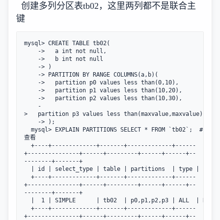
创建多列分区表tb02，这里两列都不是联合主
键
mysql> CREATE TABLE tb02(

    ->   a int not null,

    ->   b int not null

    -> )

    -> PARTITION BY RANGE COLUMNS(a,b)(

    ->   partition p0 values less than(0,10),

    ->   partition p1 values less than(10,20),

    ->   partition p2 values less than(10,30),

    -
>   partition p3 values less than(maxvalue,maxvalue)

    -> );

  mysql> EXPLAIN PARTITIONS SELECT * FROM `tb02`;  #
查看

  +----+-------------+-------+-------------+------
+---------------+------+---------+------+------+--
--------+-------+

  | id | select_type | table | partitions  | type | possi
  +----+-------------+-------+-------------+------
+---------------+------+---------+------+------+--
--------+-------+

  |  1 | SIMPLE      | tb02  | p0,p1,p2,p3 | ALL  | NULL 
  +----+-------------+-------+-------------+------
+---------------+------+---------+------+------+--