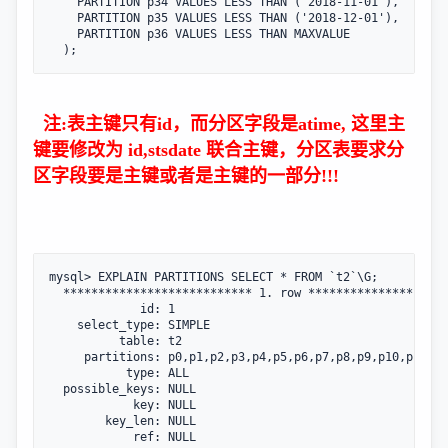
    PARTITION p34 VALUES LESS THAN ('2018-11-01'),

    PARTITION p35 VALUES LESS THAN ('2018-12-01'),

    PARTITION p36 VALUES LESS THAN MAXVALUE

  );
注:表主键只有id，而分区字段是atime, 这里主
键要修改为 id,stsdate 联合主键，分区表要求分
区字段要是主键或者是主键的一部分!!!
mysql> EXPLAIN PARTITIONS SELECT * FROM `t2`\G;

  *************************** 1. row ********************
             id: 1

    select_type: SIMPLE

          table: t2

     partitions: p0,p1,p2,p3,p4,p5,p6,p7,p8,p9,p10,p11,p1
           type: ALL

  possible_keys: NULL

            key: NULL

        key_len: NULL

            ref: NULL
