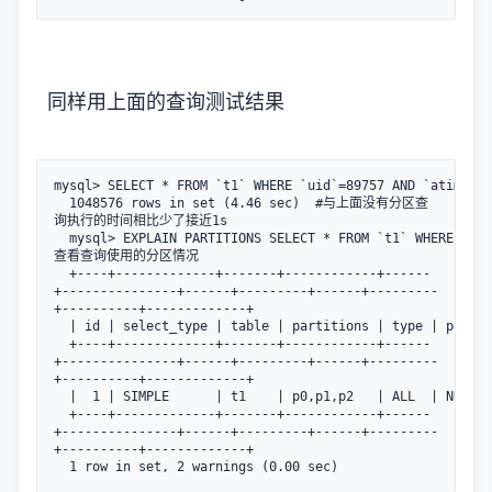
同样用上面的查询测试结果
mysql> SELECT * FROM `t1` WHERE `uid`=89757 AND `atime`< 
  1048576 rows in set (4.46 sec)  #与上面没有分区查
询执行的时间相比少了接近1s

  mysql> EXPLAIN PARTITIONS SELECT * FROM `t1` WHERE `ui
查看查询使用的分区情况

  +----+-------------+-------+------------+------
+---------------+------+---------+------+---------
+----------+-------------+

  | id | select_type | table | partitions | type | possib
  +----+-------------+-------+------------+------
+---------------+------+---------+------+---------
+----------+-------------+

  |  1 | SIMPLE      | t1    | p0,p1,p2   | ALL  | NULL  
  +----+-------------+-------+------------+------
+---------------+------+---------+------+---------
+----------+-------------+

  1 row in set, 2 warnings (0.00 sec)