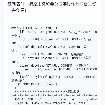
建新表时，把原主键和要分区字段作为联合主键
一并创建)
mysql> CREATE TABLE `tb01` (  

    `id` int(10) unsigned NOT NULL AUTO_INCREMENT COMMEN
主键',  

    `pid` int(10) unsigned NOT NULL COMMENT '产品
ID',  

    `price` decimal(15,2) NOT NULL COMMENT '单
价',  

    `num` int(11) NOT NULL COMMENT '购买数量',  

    `uid` int(10) unsigned NOT NULL COMMENT '客户
ID',  

    `atime` datetime NOT NULL COMMENT '下单时间',  

    `utime` int(10) unsigned NOT NULL DEFAULT 0 COMMENT 
改时间',  

    `isdel` tinyint(4) NOT NULL DEFAULT '0' COMMENT '软
删除标识',  

    PRIMARY KEY (`id`,`num`)  

  ); 

  *****************************插入测试数据
******************************************************

  INSERT INTO `tb01`(`pid`,`price`,`num`,`uid`,`atime`) S
  Query OK, 3145728 rows affected (46.26 sec)
