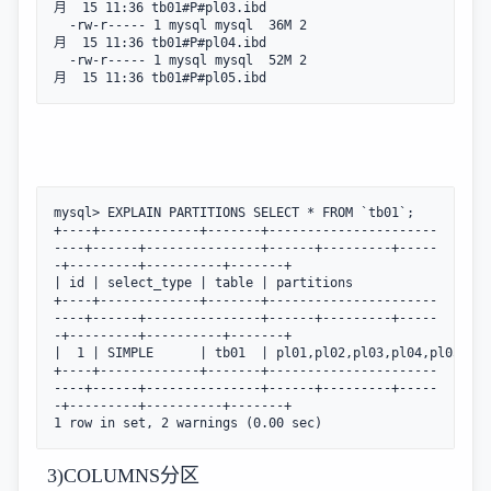
月  15 11:36 tb01#P#pl03.ibd

  -rw-r----- 1 mysql mysql  36M 2
月  15 11:36 tb01#P#pl04.ibd

  -rw-r----- 1 mysql mysql  52M 2
月  15 11:36 tb01#P#pl05.ibd
mysql> EXPLAIN PARTITIONS SELECT * FROM `tb01`;

+----+-------------+-------+----------------------
----+------+---------------+------+---------+-----
-+---------+----------+-------+

| id | select_type | table | partitions               | t
+----+-------------+-------+----------------------
----+------+---------------+------+---------+-----
-+---------+----------+-------+

|  1 | SIMPLE      | tb01  | pl01,pl02,pl03,pl04,pl05 | A
+----+-------------+-------+----------------------
----+------+---------------+------+---------+-----
-+---------+----------+-------+

1 row in set, 2 warnings (0.00 sec)
3)COLUMNS分区