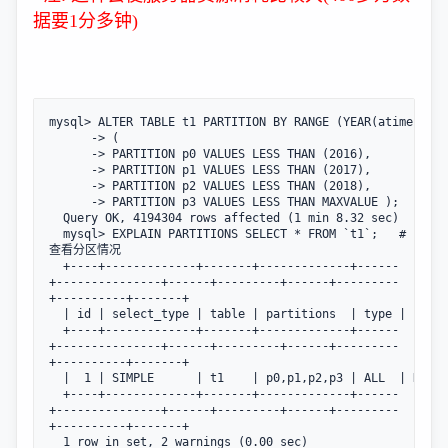
据要1分多钟)
mysql> ALTER TABLE t1 PARTITION BY RANGE (YEAR(atime))  

      -> (   

      -> PARTITION p0 VALUES LESS THAN (2016),  

      -> PARTITION p1 VALUES LESS THAN (2017),

      -> PARTITION p2 VALUES LESS THAN (2018),    

      -> PARTITION p3 VALUES LESS THAN MAXVALUE );

  Query OK, 4194304 rows affected (1 min 8.32 sec)

  mysql> EXPLAIN PARTITIONS SELECT * FROM `t1`;   #
查看分区情况

  +----+-------------+-------+-------------+------
+---------------+------+---------+------+---------
+----------+-------+

  | id | select_type | table | partitions  | type | possi
  +----+-------------+-------+-------------+------
+---------------+------+---------+------+---------
+----------+-------+

  |  1 | SIMPLE      | t1    | p0,p1,p2,p3 | ALL  | NULL 
  +----+-------------+-------+-------------+------
+---------------+------+---------+------+---------
+----------+-------+

  1 row in set, 2 warnings (0.00 sec)