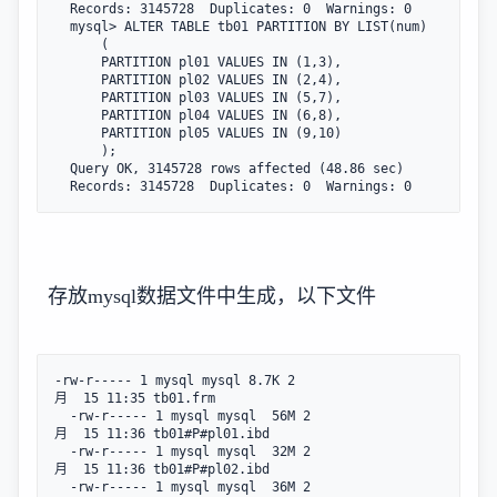
  Records: 3145728  Duplicates: 0  Warnings: 0

  mysql> ALTER TABLE tb01 PARTITION BY LIST(num)  

      (   

      PARTITION pl01 VALUES IN (1,3),  

      PARTITION pl02 VALUES IN (2,4),  

      PARTITION pl03 VALUES IN (5,7),  

      PARTITION pl04 VALUES IN (6,8),  

      PARTITION pl05 VALUES IN (9,10) 

      );

  Query OK, 3145728 rows affected (48.86 sec)

  Records: 3145728  Duplicates: 0  Warnings: 0
存放mysql数据文件中生成，以下文件
-rw-r----- 1 mysql mysql 8.7K 2
月  15 11:35 tb01.frm

  -rw-r----- 1 mysql mysql  56M 2
月  15 11:36 tb01#P#pl01.ibd

  -rw-r----- 1 mysql mysql  32M 2
月  15 11:36 tb01#P#pl02.ibd

  -rw-r----- 1 mysql mysql  36M 2