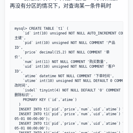
再没有分区的情况下，对查询某一条件耗时
mysql> CREATE TABLE `t1` (  

    `id` int(10) unsigned NOT NULL AUTO_INCREMENT COMMEN
主键',  

    `pid` int(10) unsigned NOT NULL COMMENT '产品
ID',  

    `price` decimal(15,2) NOT NULL COMMENT '单
价',  

    `num` int(11) NOT NULL COMMENT '购买数量',  

    `uid` int(10) unsigned NOT NULL COMMENT '客户
ID',  

    `atime` datetime NOT NULL COMMENT '下单时间',  

    `utime` int(10) unsigned NOT NULL DEFAULT 0 COMMENT 
改时间',  

    `isdel` tinyint(4) NOT NULL DEFAULT '0' COMMENT '软
删除标识',  

    PRIMARY KEY (`id`,`atime`)  

  ) 

  INSERT INTO t1(`pid`,`price`,`num`,`uid`,`atime`) VALUE
  INSERT INTO t1(`pid`,`price`,`num`,`uid`,`atime`) VALUE
05-01 00:00:00');  

  INSERT INTO t1(`pid`,`price`,`num`,`uid`,`atime`) VALUE
05-01 00:00:00');  
