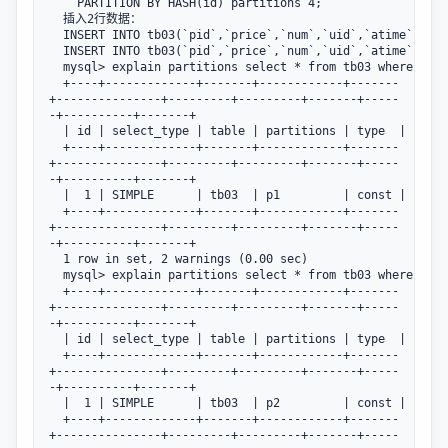
    PARTITION BY HASH(id) partitions 4;

  插入2行数据：

  INSERT INTO tb03(`pid`,`price`,`num`,`uid`,`atime`) VAL
  INSERT INTO tb03(`pid`,`price`,`num`,`uid`,`atime`) VAL
  mysql> explain partitions select * from tb03 where id=1
  +----+-------------+-------+------------+-------
+---------------+---------+---------+-------+-----
-+----------+-------+

  | id | select_type | table | partitions | type  | possi
  +----+-------------+-------+------------+-------
+---------------+---------+---------+-------+-----
-+----------+-------+

  |  1 | SIMPLE      | tb03  | p1         | const | PRIMA
  +----+-------------+-------+------------+-------
+---------------+---------+---------+-------+-----
-+----------+-------+

  1 row in set, 2 warnings (0.00 sec)

  mysql> explain partitions select * from tb03 where id=2
  +----+-------------+-------+------------+-------
+---------------+---------+---------+-------+-----
-+----------+-------+

  | id | select_type | table | partitions | type  | possi
  +----+-------------+-------+------------+-------
+---------------+---------+---------+-------+-----
-+----------+-------+

  |  1 | SIMPLE      | tb03  | p2         | const | PRIMA
  +----+-------------+-------+------------+-------
+---------------+---------+---------+-------+-----