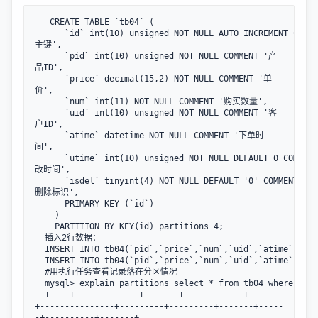
   CREATE TABLE `tb04` (  

      `id` int(10) unsigned NOT NULL AUTO_INCREMENT COMM
主键',  

      `pid` int(10) unsigned NOT NULL COMMENT '产
品ID',  

      `price` decimal(15,2) NOT NULL COMMENT '单
价',  

      `num` int(11) NOT NULL COMMENT '购买数量',  

      `uid` int(10) unsigned NOT NULL COMMENT '客
户ID',  

      `atime` datetime NOT NULL COMMENT '下单时
间',  

      `utime` int(10) unsigned NOT NULL DEFAULT 0 COMMEN
改时间',  

      `isdel` tinyint(4) NOT NULL DEFAULT '0' COMMENT '软
删除标识',  

      PRIMARY KEY (`id`)

    ) 

    PARTITION BY KEY(id) partitions 4;

  插入2行数据：

  INSERT INTO tb04(`pid`,`price`,`num`,`uid`,`atime`) VAL
  INSERT INTO tb04(`pid`,`price`,`num`,`uid`,`atime`) VAL
  #用执行任务查看记录落在分区情况

  mysql> explain partitions select * from tb04 where id=1
  +----+-------------+-------+------------+-------
+---------------+---------+---------+-------+-----
-+----------+-------+
