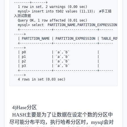
--------+-------+

  1 row in set, 2 warnings (0.00 sec)

  mysql> insert into tb02 values (11,13);  #手工插
入测试数据

  Query OK, 1 row affected (0.01 sec)

  mysql> select  PARTITION_NAME,PARTITION_EXPRESSION,TABL
  +----------------+----------------------+-------
-----+

  | PARTITION_NAME | PARTITION_EXPRESSION | TABLE_ROWS |

  +----------------+----------------------+-------
-----+

  | p0             | `a`,`b`              |          0 |

  | p1             | `a`,`b`              |          0 |

  | p2             | `a`,`b`              |          0 |

  | p3             | `a`,`b`              |          1 |

  +----------------+----------------------+-------
-----+

  4 rows in set (0.03 sec)
4)Hase分区
HASH主要是为了让数据在设定个数的分区中
尽可能分布平均，执行哈希分区时，mysql会对