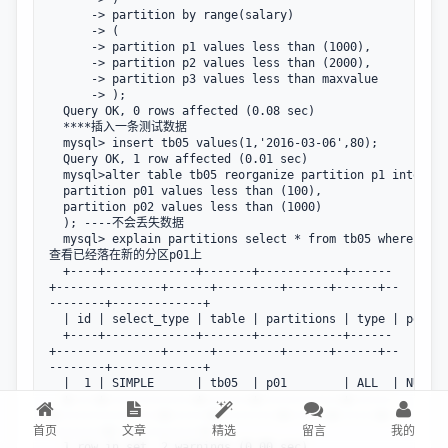
      -> partition by range(salary)

      -> (

      -> partition p1 values less than (1000),

      -> partition p2 values less than (2000),

      -> partition p3 values less than maxvalue

      -> );

  Query OK, 0 rows affected (0.08 sec)

  ****插入一条测试数据

  mysql> insert tb05 values(1,'2016-03-06',80);

  Query OK, 1 row affected (0.01 sec)

  mysql>alter table tb05 reorganize partition p1 into(

  partition p01 values less than (100),

  partition p02 values less than (1000)

  ); ----不会丢失数据

  mysql> explain partitions select * from tb05 where sala
查看已经落在新的分区p01上

  +----+-------------+-------+------------+------
+---------------+------+---------+------+------+--
--------+-------------+

  | id | select_type | table | partitions | type | possib
  +----+-------------+-------+------------+------
+---------------+------+---------+------+------+--
--------+-------------+

  |  1 | SIMPLE      | tb05  | p01        | ALL  | NULL  
  +----+-------------+-------+------------+------
+---------------+------+---------+------+------+--
首页
文章
精选
留言
我的
--------+-------------+

  1 row in set, 2 warnings (0.00 sec)