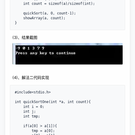
    int count = sizeof(a)/sizeof(int);

    quickSort(a, 0, count-1);

    showArray(a, count);

}
(3)、结果截图
(4)、解法二代码实现
#include<stdio.h>

int quickSortOne(int *a, int count){

    int i = 0;

    int j;

    int tmp;

    if(a[0] > a[1]){

        tmp = a[0];
