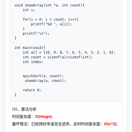
void showArray(int *a, int count){

    int i;

    for(i = 0; i < count; i++){

        printf("%d ", a[i]);

    }

    printf("\n");

}

int main(void){

    int a[] = {10, 9, 8, 7, 6, 5, 4, 3, 2, 1, 0};

    int count = sizeof(a)/sizeof(int);

    int index;

    quickSort(a, count);

     showArray(a, count);

    return 0;

}
(5)、算法分析
时间复杂度：
O(nlogn);
最坏情况：已经排好序或完全逆序，此时时间复杂度：
O(n^2);