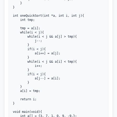
    }

}

int oneQuickSort(int *a, int i, int j){

    int tmp;

    tmp = a[i];

    while(i < j){

        while(i < j && a[j] > tmp){

            j--;

        }

        if(i < j){

            a[i++] = a[j];

        }

        while(i < j && a[i] < tmp){

            i++;

        }

        if(i < j){

            a[j--] = a[i];

        }

    }

    a[i] = tmp;

    return i;

}

void main(void){

    int a[] = {3, 7, 1, 0, 9, -9,};
