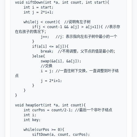
void siftDown(int *a, int count, int start){

    int i = start;

    int j = 2*i+1;

    while(j < count){  //说明有左子树

        if(j < count-1 && a[j] > a[j+1]){ //表示存
在右孩子的情况下；

            j++;   //j：表示指向左右子树中最小的一个

        }

        if(a[i] <= a[j]){

            break;  //不用调整，父节点的值是最小的；

        }else{

            swap(&a[i], &a[j]);

            //交换

            i = j; //一直往树下交换，一直调整到叶子结
点

            j = 2*i+1;

        }

    }

}

void heapSort(int *a, int count){

    int curPos = count/2-1; //最后一个非叶子结点

    int i;

    int key;

    while(curPos >= 0){

        siftDown(a, count, curPos);
