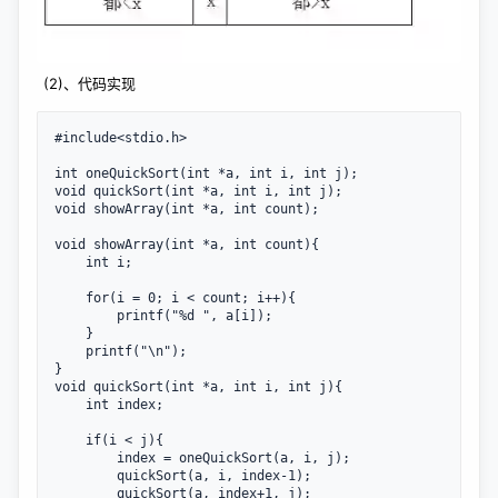
(2)、代码实现
#include<stdio.h>

int oneQuickSort(int *a, int i, int j);

void quickSort(int *a, int i, int j);

void showArray(int *a, int count);

void showArray(int *a, int count){

    int i;

    for(i = 0; i < count; i++){

        printf("%d ", a[i]);

    }

    printf("\n");

}

void quickSort(int *a, int i, int j){

    int index;

    if(i < j){

        index = oneQuickSort(a, i, j);

        quickSort(a, i, index-1);

        quickSort(a, index+1, j);
