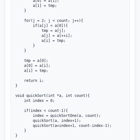
        a[0] = a[1];

        a[1] = tmp;

    }

    for(j = 2; j < count; j++){

        if(a[j] < a[0]){

            tmp = a[j];

            a[j] = a[++i];

            a[i] = tmp;

        }

    }

    tmp = a[0];

    a[0] = a[i];

    a[i] = tmp;

    return i;

}

void quickSort(int *a, int count){

    int index = 0;

    if(index < count-1){

        index = quickSortOne(a, count);

        quickSort(a, index+1);

        quickSort(a+index+1, count-index-1);

    }

}
