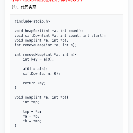
(2)、代码实现
#include<stdio.h>

void heapSort(int *a, int count);

void siftDown(int *a, int count, int start);

void swap(int *a, int *b);

int removeHeap(int *a, int n);

int removeHeap(int *a, int n){

    int key = a[0];

    a[0] = a[n];

    siftDown(a, n, 0);

    return key;

}

void swap(int *a, int *b){

    int tmp;

    tmp = *a;

    *a = *b;

    *b = tmp;

}
