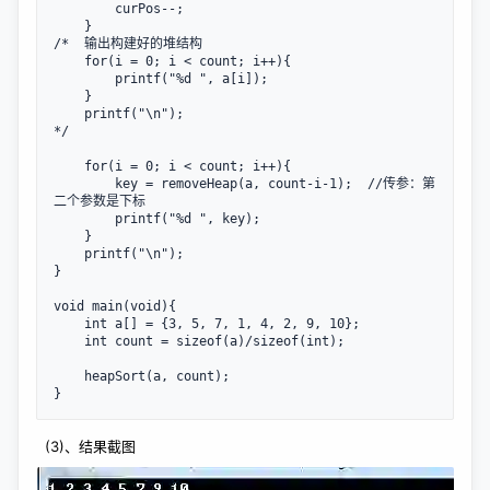
        curPos--;

    }

/*  输出构建好的堆结构

    for(i = 0; i < count; i++){

        printf("%d ", a[i]);

    }

    printf("\n");

*/

    for(i = 0; i < count; i++){

        key = removeHeap(a, count-i-1);  //传参：第
二个参数是下标

        printf("%d ", key);

    }

    printf("\n");

}

void main(void){

    int a[] = {3, 5, 7, 1, 4, 2, 9, 10};

    int count = sizeof(a)/sizeof(int);

    heapSort(a, count);

}
(3)、结果截图