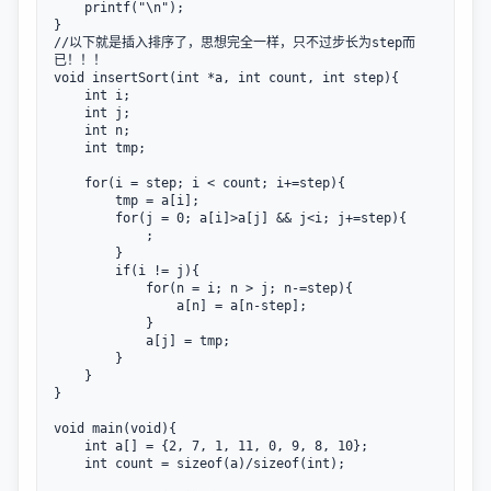
    printf("\n"); 

}

//以下就是插入排序了，思想完全一样，只不过步长为step而
已！！！

void insertSort(int *a, int count, int step){

    int i;

    int j;

    int n;

    int tmp;

    for(i = step; i < count; i+=step){

        tmp = a[i];

        for(j = 0; a[i]>a[j] && j<i; j+=step){

            ;

        }

        if(i != j){

            for(n = i; n > j; n-=step){

                a[n] = a[n-step];

            }

            a[j] = tmp;

        }

    }

}

void main(void){

    int a[] = {2, 7, 1, 11, 0, 9, 8, 10};

    int count = sizeof(a)/sizeof(int);
