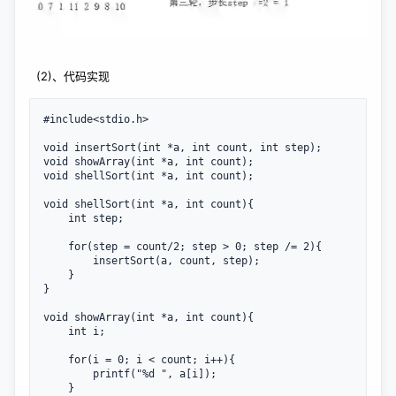
(2)、代码实现
#include<stdio.h>

void insertSort(int *a, int count, int step);

void showArray(int *a, int count);

void shellSort(int *a, int count);

void shellSort(int *a, int count){

    int step;

    for(step = count/2; step > 0; step /= 2){

        insertSort(a, count, step);

    }

}

void showArray(int *a, int count){

    int i;

    for(i = 0; i < count; i++){

        printf("%d ", a[i]);

    }
