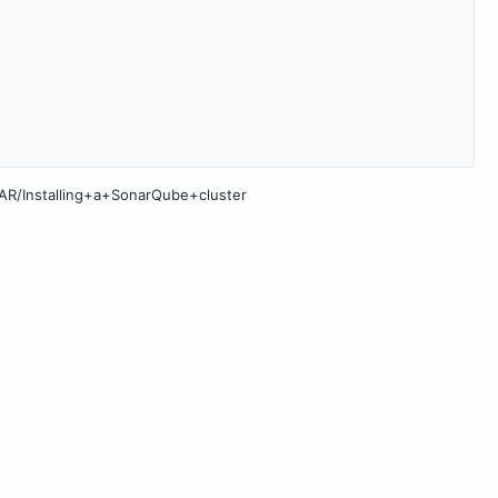
NAR/Installing+a+SonarQube+cluster