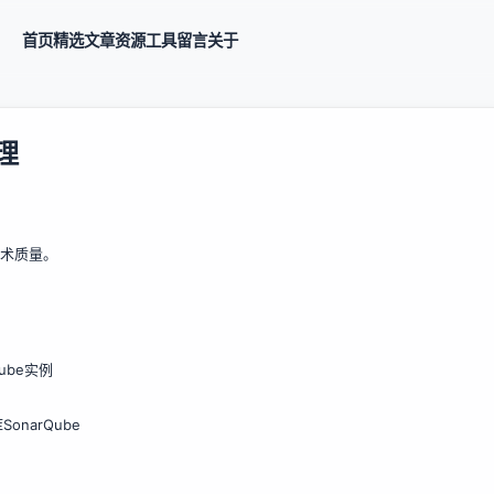
首页
精选
文章
资源
工具
留言
关于
管理
技术质量。
ube实例
narQube