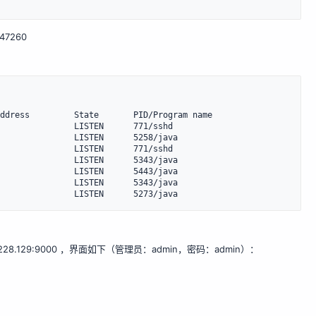
447260
ddress         State       PID/Program name    

               LISTEN      771/sshd            

               LISTEN      5258/java           

               LISTEN      771/sshd            

               LISTEN      5343/java           

               LISTEN      5443/java           

               LISTEN      5343/java           

.228.129:9000
，界面如下（管理员：admin，密码：admin）：