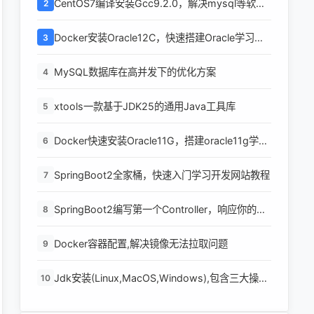
CentOS7编译安装Gcc9.2.0，解决mysql等软件
2
编译问题
Docker安装Oracle12C，快速搭建Oracle学习环
3
境
MySQL数据库在高并发下的优化方案
4
xtools一款基于JDK25的通用Java工具库
5
Docker快速安装Oracle11G，搭建oracle11g学习
6
环境
SpringBoot2全家桶，快速入门学习开发网站教程
7
SpringBoot2编写第一个Controller，响应你的
8
http请求并返回结果
Docker容器配置,解决镜像无法拉取问题
9
Jdk安装(Linux,MacOS,Windows),包含三大操作
10
系统的最全安装