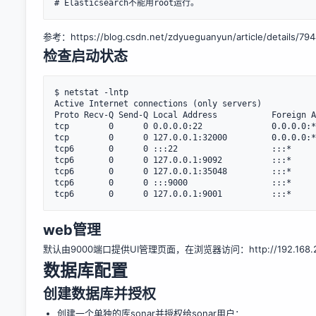
参考：
https://blog.csdn.net/zdyueguanyun/article/details/79
检查启动状态
$ netstat -lntp

Active Internet connections (only servers)

Proto Recv-Q Send-Q Local Address           Foreign A
tcp        0      0 0.0.0.0:22              0.0.0.0:*
tcp        0      0 127.0.0.1:32000         0.0.0.0:*
tcp6       0      0 :::22                   :::*     
tcp6       0      0 127.0.0.1:9092          :::*     
tcp6       0      0 127.0.0.1:35048         :::*     
tcp6       0      0 :::9000                 :::*     
web管理
默认由9000端口提供UI管理页面，在浏览器访问：
http://192.168
数据库配置
创建数据库并授权
创建一个单独的库sonar并授权给sonar用户：