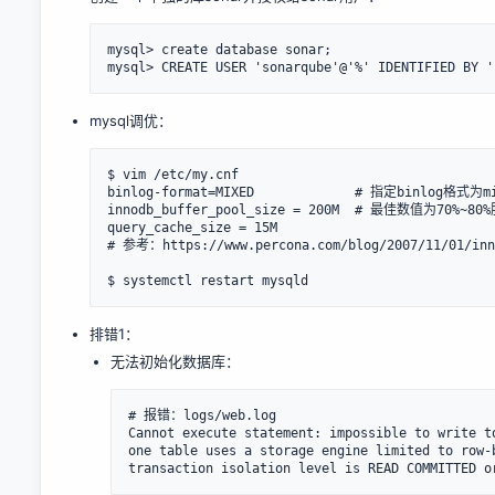
mysql> create database sonar;

mysql调优：
$ vim /etc/my.cnf

binlog-format=MIXED             # 指定binlog格式
innodb_buffer_pool_size = 200M  # 最佳数值为70%~8
query_cache_size = 15M

# 参考：https://www.percona.com/blog/2007/11/01/inno
排错1：
无法初始化数据库：
# 报错：logs/web.log

Cannot execute statement: impossible to write t
one table uses a storage engine limited to row-