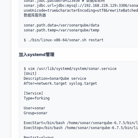
sonar.jdbc.password=123456 # 数据库密码

sonar.jdbc.url=jdbc:mysql://192.168.228.129:3306/sona
useUnicode=true&characterEncoding=utf8&rewriteBatched
数据库服务器

sonar.path.data=/var/sonarqube/data

sonar.path.temp=/var/sonarqube/temp

加入systemd管理
$ vim /usr/lib/systemd/system/sonar.service

[Unit]

Description=SonarQube service

After=network.target syslog.target

[Service]

Type=forking

User=sonar

Group=sonar

ExecStart=/bin/bash /home/sonar/sonarqube-6.7.5/bin/l
ExecStop=/bin/bash /home/sonar/sonarqube-6.7.5/bin/li
Restart=always
