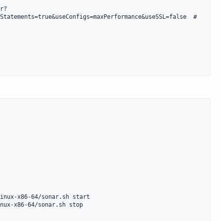
r?
Statements=true&useConfigs=maxPerformance&useSSL=false  # 
inux-x86-64/sonar.sh start

nux-x86-64/sonar.sh stop
