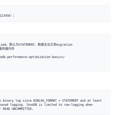
为mixed。默认为STATEMENT，数据无法正常migration

0%服务器内存

db-performance-optimization-basics/

o binary log since BINLOG_FORMAT = STATEMENT and at least 
based logging. InnoDB is limited to row-logging when 