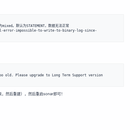
g格式为mixed。默认为STATEMENT，数据无法正常

-error-impossible-to-write-to-binary-log-since-
oo old. Please upgrade to Long Term Support version 
表，然后重建），然后重启sonar即可！