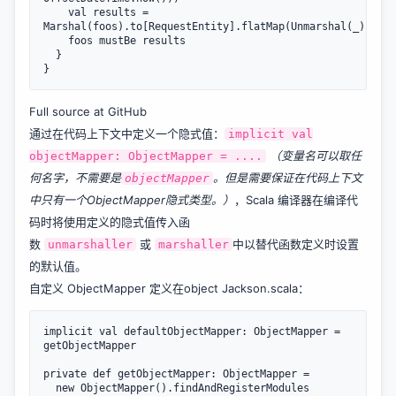
    val results = 
Marshal(foos).to[RequestEntity].flatMap(Unmarshal(_).to[S
    foos mustBe results

  }

Full source at GitHub
通过在代码上下文中定义一个隐式值：
implicit val
（变量名可以取任
objectMapper: ObjectMapper = ....
何名字，不需要是
。但是需要保证在代码上下文
objectMapper
中只有一个ObjectMapper隐式类型。）
，Scala 编译器在编译代
码时将使用定义的隐式值传入函
数
或
中以替代函数定义时设置
unmarshaller
marshaller
的默认值。
自定义 ObjectMapper 定义在object
Jackson.scala
：
implicit val defaultObjectMapper: ObjectMapper = 
getObjectMapper

private def getObjectMapper: ObjectMapper =

  new ObjectMapper().findAndRegisterModules
