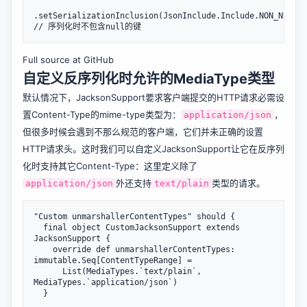
.setSerializationInclusion(JsonInclude.Include.NON_NULL) 
Full source at GitHub
自定义反序列化时允许的MediaType类型
默认情况下，JacksonSupport要求客户端提交的HTTP请求必需设
置Content-Type的mime-type类型为：
，
application/json
但很多时候会遇到不那么规范的客户端，它们并未正确的设置
HTTP请求头。这时我们可以自定义JacksonSupport让它在反序列
化时支持其它Content-Type：这里定义除了
外还支持
类型的请求。
application/json
text/plain
"Custom unmarshallerContentTypes" should {

  final object CustomJacksonSupport extends 
JacksonSupport {

    override def unmarshallerContentTypes: 
immutable.Seq[ContentTypeRange] =

      List(MediaTypes.`text/plain`, 
MediaTypes.`application/json`)

  }
