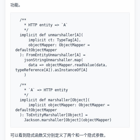
功能。
  /**

    * HTTP entity => `A`

    */

  implicit def unmarshaller[A](

      implicit ct: TypeTag[A],

      objectMapper: ObjectMapper = 
defaultObjectMapper

  ): FromEntityUnmarshaller[A] =

    jsonStringUnmarshaller.map(

      data => objectMapper.readValue(data, 
typeReference[A]).asInstanceOf[A]

    )

  /**

    * `A` => HTTP entity

    */

  implicit def marshaller[Object](

      implicit objectMapper: ObjectMapper = 
defaultObjectMapper

  ): ToEntityMarshaller[Object] =

可以看到隐式函数又分别定义了两个和一个隐式参数，