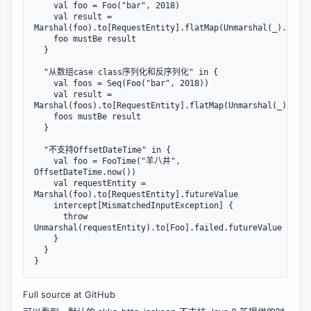
    val foo = Foo("bar", 2018)

    val result = 
Marshal(foo).to[RequestEntity].flatMap(Unmarshal(_).to[Fo
    foo mustBe result

  }

  "从数组case class序列化和反序列化" in {

    val foos = Seq(Foo("bar", 2018))

    val result = 
Marshal(foos).to[RequestEntity].flatMap(Unmarshal(_).to[S
    foos mustBe result

  }

  "不支持OffsetDateTime" in {

    val foo = FooTime("羊八井", 
OffsetDateTime.now())

    val requestEntity = 
Marshal(foo).to[RequestEntity].futureValue

    intercept[MismatchedInputException] {

      throw 
Unmarshal(requestEntity).to[Foo].failed.futureValue

    }

  }

Full source at GitHub