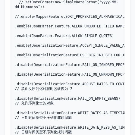
  //.setDateFormat(new SimpleDateFormat("yyyy-MM-
dd HH:mm:ss"))

//.enable(MapperFeature.SORT_PROPERTIES_ALPHABETICALLY)

.enable(JsonParser.Feature.ALLOW_UNQUOTED_FIELD_NAMES)

.enable(JsonParser.Feature.ALLOW_SINGLE_QUOTES)

.enable(DeserializationFeature.ACCEPT_SINGLE_VALUE_AS_ARR
.enable(DeserializationFeature.USE_BIG_INTEGER_FOR_INTS)

.disable(DeserializationFeature.FAIL_ON_IGNORED_PROPERTIE
.disable(DeserializationFeature.FAIL_ON_UNKNOWN_PROPERTIE
.disable(DeserializationFeature.ADJUST_DATES_TO_CONTEXT_T
// 禁止反序列化时将时区转换为 Z

.disable(SerializationFeature.FAIL_ON_EMPTY_BEANS) 
// 允许序列化空的对象

.disable(SerializationFeature.WRITE_DATES_AS_TIMESTAMPS) 
// 日期时间类型不序列化成时间戳

.disable(SerializationFeature.WRITE_DATE_KEYS_AS_TIMESTAM
// 日期时间类型不序列化成时间戳
