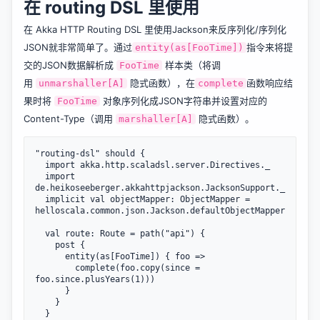
在 routing DSL 里使用
在 Akka HTTP Routing DSL 里使用Jackson来反序列化/序列化
JSON就非常简单了。通过
指令来将提
entity(as[FooTime])
交的JSON数据解析成
样本类（将调
FooTime
用
隐式函数），在
函数响应结
unmarshaller[A]
complete
果时将
对象序列化成JSON字符串并设置对应的
FooTime
Content-Type（调用
隐式函数）。
marshaller[A]
"routing-dsl" should {

  import akka.http.scaladsl.server.Directives._

  import 
de.heikoseeberger.akkahttpjackson.JacksonSupport._

  implicit val objectMapper: ObjectMapper = 
helloscala.common.json.Jackson.defaultObjectMapper

  val route: Route = path("api") {

    post {

      entity(as[FooTime]) { foo =>

        complete(foo.copy(since = 
foo.since.plusYears(1)))

      }

    }

  }
