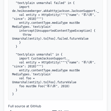
  "text/plain unmarshal failed" in {

    import 
de.heikoseeberger.akkahttpjackson.JacksonSupport._

    val entity = HttpEntity("""{"name": "羊八井", 
"since": 2018}""")

    entity.contentType.mediaType mustBe 
MediaTypes.`text/plain`

    intercept[UnsupportedContentTypeException] {

      throw 
Unmarshal(entity).to[Foo].failed.futureValue

    }

  }

  "text/plain unmarshal" in {

    import CustomJacksonSupport._

    val entity = HttpEntity("""{"name": "羊八井", 
"since": 2018}""")

    entity.contentType.mediaType mustBe 
MediaTypes.`text/plain`

    val foo = 
Unmarshal(entity).to[Foo].futureValue

    foo mustBe Foo("羊八井", 2018)

  }

Full source at GitHub