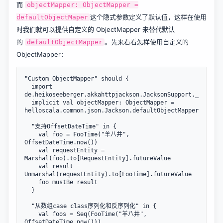
而
objectMapper: ObjectMapper =
这个隐式参数定义了默认值，这样在使用
defaultObjectMaper
时我们就可以提供自定义的 ObjectMapper 来替代默认
的
。先来看看怎样使用自定义的
defaultObjectMapper
ObjectMapper：
"Custom ObjectMapper" should {

  import 
de.heikoseeberger.akkahttpjackson.JacksonSupport._

  implicit val objectMapper: ObjectMapper = 
helloscala.common.json.Jackson.defaultObjectMapper

  "支持OffsetDateTime" in {

    val foo = FooTime("羊八井", 
OffsetDateTime.now())

    val requestEntity = 
Marshal(foo).to[RequestEntity].futureValue

    val result = 
Unmarshal(requestEntity).to[FooTime].futureValue

    foo mustBe result

  }

  "从数组case class序列化和反序列化" in {

    val foos = Seq(FooTime("羊八井", 
OffsetDateTime.now()))
