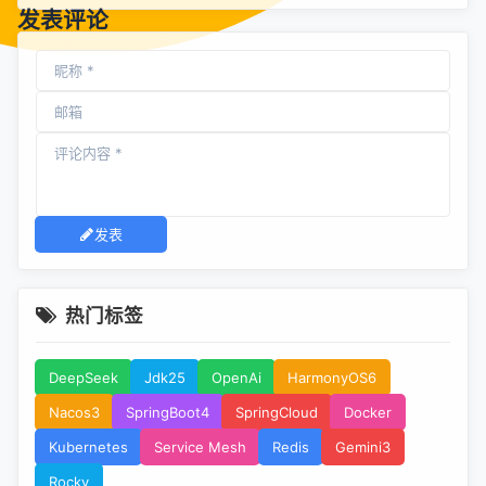
发表评论
发表
热门标签
DeepSeek
Jdk25
OpenAi
HarmonyOS6
Nacos3
SpringBoot4
SpringCloud
Docker
Kubernetes
Service Mesh
Redis
Gemini3
Rocky