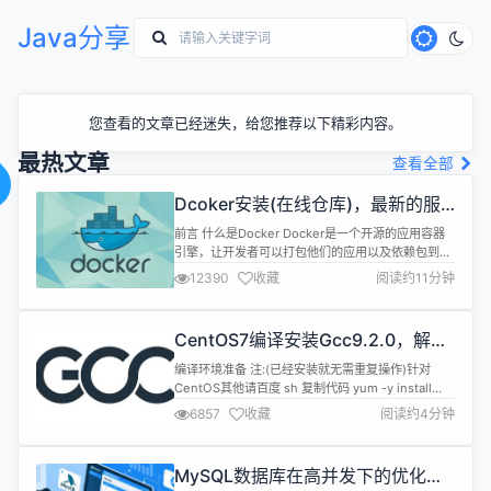
Java分享
您查看的文章已经迷失，给您推荐以下精彩内容。
最热文章
查看全部
Dcoker安装(在线仓库)，最新的服
务器搭配容器使用
前言 什么是Docker Docker是一个开源的应用容器
引擎，让开发者可以打包他们的应用以及依赖包到一
个可移植的镜像中，然后发布到任何流行的Linux或
12390
收藏
阅读约11分钟
Windows机器上，也可以实现虚拟化。容器是完全
使用沙箱机制，相互之间不会有任何接口。 Docker
与虚拟机对比 虚拟机 资源占用多，虚拟机会独占一
CentOS7编译安装Gcc9.2.0，解决
部分内存和硬盘空间。它运行的时候，其他程序就不
mysql等软件编译问题
能使用这些...
编译环境准备 注:(已经安装就无需重复操作)针对
CentOS其他请百度 sh 复制代码 yum -y install
bzip2 make gcc gcc-c++ 编译安装 1.下载源码
6857
收藏
阅读约4分钟
[gcc-9.2.0.tar.gz] 下载地
址:https://mirrors.cnnic.cn/gnu/gcc 2.解压到目录
如:/data0/cmake/gcc-9....
MySQL数据库在高并发下的优化方