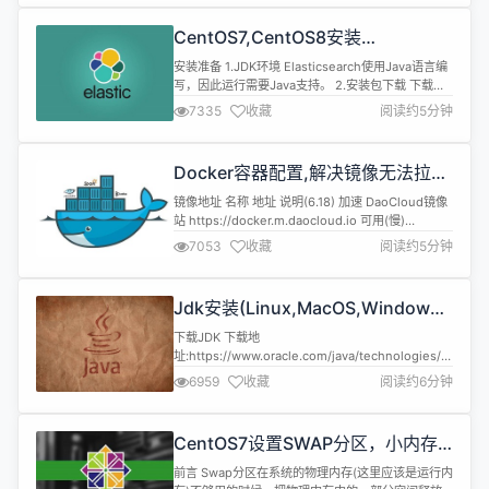
Maven MySQL、Redis 本文章代码建立的环境基础
注:由于环境不同可能会导致代码运行效果不同，请同
CentOS7,CentOS8安装
步环境 开发环境 名称...
Elasticsearch6.8.6
安装准备 1.JDK环境 Elasticsearch使用Java语言编
写，因此运行需要Java支持。 2.安装包下载 下载地
址:https://www.elastic.co/cn 3.可视化工具
7335
收藏
阅读约5分钟
elasticsearch-head下载(可选) 下载地
址:https://github.com/mobz/elasticsearch-head
4.中文分词插件下载...
Docker容器配置,解决镜像无法拉取
问题
镜像地址 名称 地址 说明(6.18) 加速 DaoCloud镜像
站 https://docker.m.daocloud.io 可用(慢)
DockerHub,GCR,K8s,GHCR,Quay,NVCR等
7053
收藏
阅读约5分钟
Docker镜像代理 https://dockerproxy.com 屏蔽
DockerHub,GCR,K8s,GHCR 百度云 https://mir...
Jdk安装(Linux,MacOS,Windows),
包含三大操作系统的最全安装
下载JDK 下载地
址:https://www.oracle.com/java/technologies/javase-
downloads.html 注意:依据自己的操作系统下载对
6959
收藏
阅读约6分钟
应的JDK版本 Linux: jdk-17_linux-x64_bin.tar.gz
173.30 MB MacOS: jdk-17_macos-x64_bin.tar.gz
170...
CentOS7设置SWAP分区，小内存
服务器的救世主
前言 Swap分区在系统的物理内存(这里应该是运行内