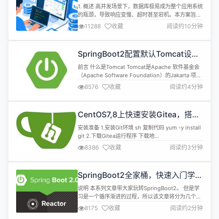
案
1. 概述 高并发场景下，数据库极易成为整个应用系统
的瓶颈，导致响应变慢、超时甚至宕机。本方案旨在
从多个层面（SQL、数据库配置、架构、硬件等）提
11288
收藏
阅读约10分钟
供优化策略，以提升 MySQL 在高并发环境下的性
能、稳定性和扩展性。 2. SQL 语句及索引优化 (最
有效、成本最低) 2.1 避免慢查询 使用 EXPLAIN：分
SpringBoot2配置默认Tomcat设
析所有核心 SQL 的执行计划（EXPLAIN...
置，开启更多高级功能
前言 什么是Tomcat Tomcat是Apache 软件基金会
（Apache Software Foundation）的Jakarta 项目
中的一个核心项目，由Apache、Sun 和其他一些公
8576
收藏
阅读约4分钟
司及个人共同开发而成。由于有了Sun 的参与和支
持，最新的Servlet 和JSP 规范总是能在Tomcat 中
得到体现，Tomcat 5支持最新的Servlet ...
CentOS7,8上快速安装Gitea，搭建
Git服务器
安装准备 1.安装Git环境 sh 复制代码 yum -y install
git 2.下载Gitea运行程序 下载地
址:https://dl.gitea.io/gitea/ 注:下载gitea-[版本
8386
收藏
阅读约3分钟
号]-linux-amd64的运行程序 安装 1.将安装包上传至
指定目录 如:/data0/gitea/gitea-linux-amd64 2.重
命名安装包 ...
SpringBoot2全家桶，快速入门学习
开发网站教程
说明 本系列文章带大家玩转SpringBoot2。 但是学
习是一个循序渐进的过程，所以该文章将分为几个小
章节讲述。 并且在学习SpringBoot之前需要一定的
8175
收藏
阅读约2分钟
基础知识 SpringMVC、Spring、MyBatis基础知识