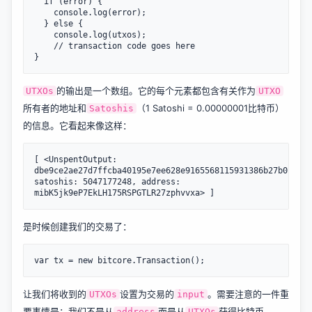
  if (error) {

    console.log(error);

  } else {

    console.log(utxos);

    // transaction code goes here

的输出是一个数组。它的每个元素都包含有关作为
UTXOs
UTXO
所有者的地址和
（1 Satoshi = 0.00000001比特币）
Satoshis
的信息。它看起来像这样：
[ <UnspentOutput: 
dbe9ce2ae27d7ffcba40195e7ee628e9165568115931386b27b0c0674
satoshis: 5047177248, address: 
是时候创建我们的交易了：
让我们将收到的
设置为交易的
。需要注意的一件重
UTXOs
input
要事情是：我们不是从
而是从
获得比特币。
address
UTXOs