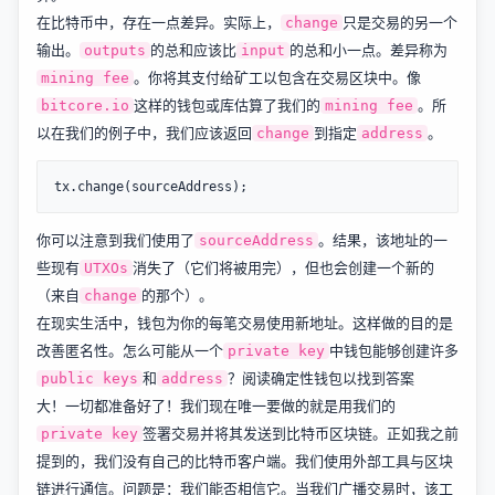
在比特币中，存在一点差异。实际上，
只是交易的另一个
change
输出。
的总和应该比
的总和小一点。差异称为
outputs
input
。你将其支付给矿工以包含在交易区块中。像
mining fee
这样的钱包或库估算了我们的
。所
bitcore.io
mining fee
以在我们的例子中，我们应该返回
到指定
。
change
address
你可以注意到我们使用了
。结果，该地址的一
sourceAddress
些现有
消失了（它们将被用完），但也会创建一个新的
UTXOs
（来自
的那个）。
change
在现实生活中，钱包为你的每笔交易使用新地址。这样做的目的是
改善匿名性。怎么可能从一个
中钱包能够创建许多
private key
和
？
阅读确定性钱包以找到答案
public keys
address
大！一切都准备好了！我们现在唯一要做的就是用我们的
签署交易并将其发送到比特币区块链。正如我之前
private key
提到的，我们没有自己的比特币客户端。我们使用外部工具与区块
链进行通信。问题是：我们能否相信它。当我们广播交易时，该工