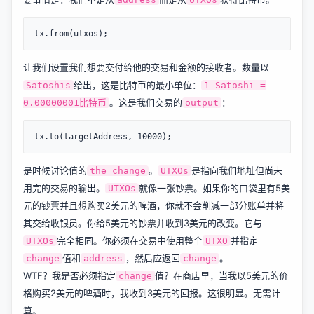
让我们设置我们想要交付给他的交易和金额的接收者。数量以
给出，这是比特币的最小单位：
Satoshis
1 Satoshi =
。这是我们交易的
：
0.00000001比特币
output
是时候讨论值的
。
是指向我们地址但尚未
the change
UTXOs
用完的交易的输出。
就像一张钞票。如果你的口袋里有5美
UTXOs
元的钞票并且想购买2美元的啤酒，你就不会削减一部分账单并将
其交给收银员。你给5美元的钞票并收到3美元的改变。它与
完全相同。你必须在交易中使用整个
并指定
UTXOs
UTXO
值和
，然后应返回
。
change
address
change
WTF？我是否必须指定
值？在商店里，当我以5美元的价
change
格购买2美元的啤酒时，我收到3美元的回报。这很明显。无需计
算。