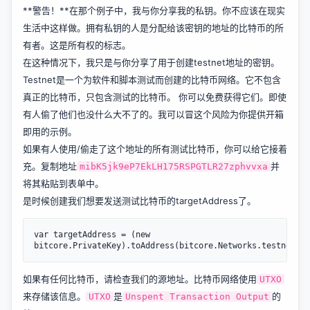
**警告！**在那个例子中，我与你分享我的私钥。你不应该在现实
生活中这样做。拥有私钥的人是分配给该密钥的地址的比特币的所
有者。这是所有权的标志。
在这种情况下，我只是与你分享了用于创建testnet地址的密钥。
Testnet是一个为软件和脚本测试而创建的比特币网络。它不包含
真正的比特币，只包含测试的比特币。 你可以免费获得它们。即使
有人偷了他们也没什么大不了的。我可以冒这个风险为你提供开箱
即用的示例。
如果有人使用/偷走了这个地址的所有测试比特币，你可以给它接着
充。复制地址
并
mibK5jk9eP7EkLH175RSPGTLR27zphvvxa
将其
粘贴到表单中
。
是时候创建我们想要发送测试比特币的targetAddress了。
var targetAddress = (new 
如果有任何比特币，请检查我们的源地址。比特币网络使用
UTXO
来存储该信息。
是
的
UTXO
Unspent Transaction Output