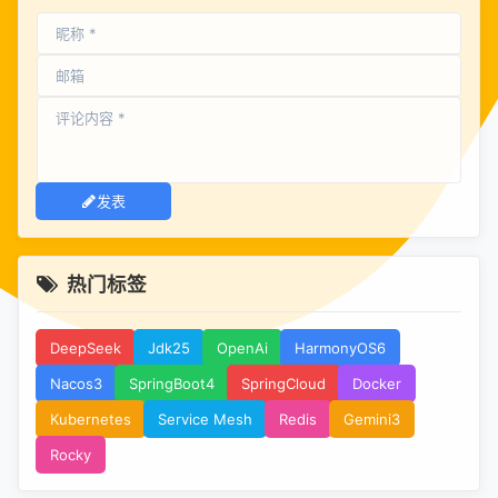
发表
热门标签
DeepSeek
Jdk25
OpenAi
HarmonyOS6
Nacos3
SpringBoot4
SpringCloud
Docker
Kubernetes
Service Mesh
Redis
Gemini3
Rocky