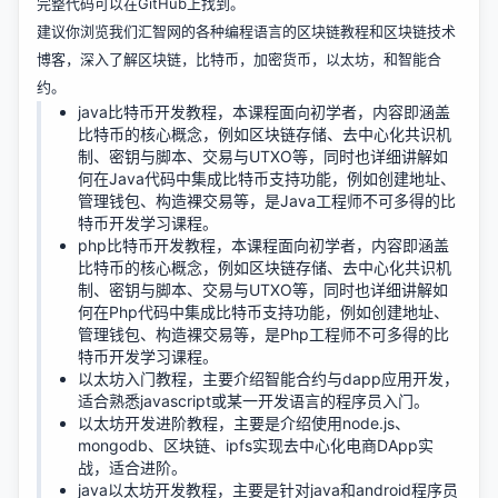
完整代码可以在
GitHub
上找到。
建议你浏览我们汇智网的各种编程语言的区块链教程和区块链技术
博客，深入了解区块链，比特币，加密货币，以太坊，和智能合
约。
java比特币开发教程
，本课程面向初学者，内容即涵盖
比特币的核心概念，例如区块链存储、去中心化共识机
制、密钥与脚本、交易与UTXO等，同时也详细讲解如
何在Java代码中集成比特币支持功能，例如创建地址、
管理钱包、构造裸交易等，是Java工程师不可多得的比
特币开发学习课程。
php比特币开发教程
，本课程面向初学者，内容即涵盖
比特币的核心概念，例如区块链存储、去中心化共识机
制、密钥与脚本、交易与UTXO等，同时也详细讲解如
何在Php代码中集成比特币支持功能，例如创建地址、
管理钱包、构造裸交易等，是Php工程师不可多得的比
特币开发学习课程。
以太坊入门教程
，主要介绍智能合约与dapp应用开发，
适合熟悉javascript或某一开发语言的程序员入门。
以太坊开发进阶教程
，主要是介绍使用node.js、
mongodb、区块链、ipfs实现去中心化电商DApp实
战，适合进阶。
java以太坊开发教程
，主要是针对java和android程序员