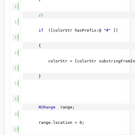
13
//
14
if
([colorStr hasPrefix:@
"#"
])
15
{
16
colorStr = [colorStr substringFromIn
17
}
18
19
NSRange
range;
20
range.location = 0;
21