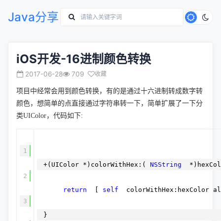
Java分享
iOS开发-16进制颜色转换
2017-06-28
709
收藏
项目中经常会用到颜色转换，有的是通过十六进制转成数字转
颜色，想简单的点直接通过字符串转一下，简单扩展了一下分
类UIColor，代码如下:
1
+(UIColor *)colorWithHex:(
NSString
*)hexCol
2
return
[
self
colorWithHex:hexColor al
3
}