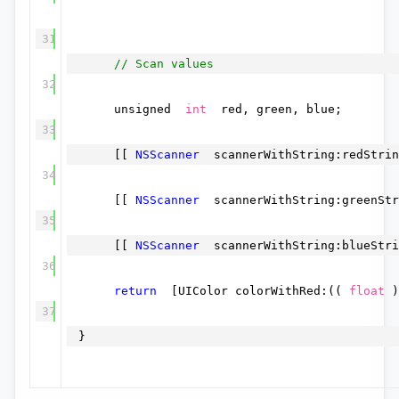
31
// Scan values
32
unsigned
int
red, green, blue;
33
[[
NSScanner
scannerWithString:redStri
34
[[
NSScanner
scannerWithString:greenStr
35
[[
NSScanner
scannerWithString:blueStri
36
return
[UIColor colorWithRed:((
float
)
37
}