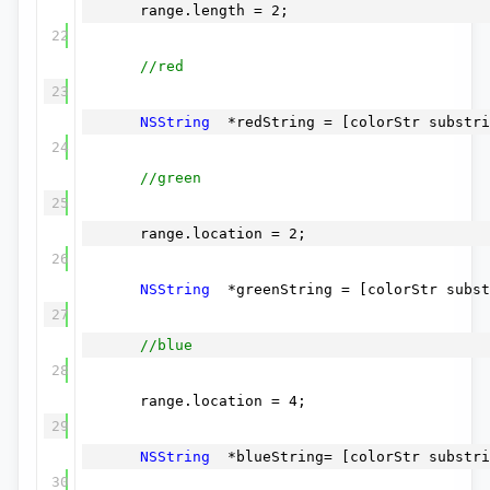
range.length = 2;
22
//red
23
NSString
*redString = [colorStr substri
24
//green
25
range.location = 2;
26
NSString
*greenString = [colorStr subst
27
//blue
28
range.location = 4;
29
NSString
*blueString= [colorStr substri
30