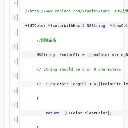
4
//http://www.cnblogs.com/xiaofeixiang iOS技
5
+(UIColor *)colorWithHex:(
NSString
*)hexCol
6
//删除空格
7
NSString
*colorStr = [[hexColor stringB
8
// String should be 6 or 8 characters
9
if
([colorStr length] < 6||[colorStr le
10
{
11
return
[UIColor clearColor];
12
}