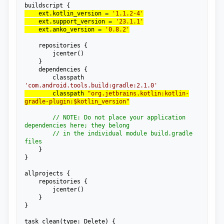
    ext.kotlin_version 
= 
'
1.1.2-4
'
    ext.support_version 
= 
'
23.1.1
'
    ext.anko_version 
= 
'
0.8.2
'
    repositories {

        jcenter()

    }

    dependencies {

        classpath 
'
com.android.tools.build:gradle:2.1.0
'
        classpath 
"
org.jetbrains.kotlin:kotlin-
gradle-plugin:$kotlin_version
"
//
 NOTE: Do not place your application 
dependencies here; they belong

//
 in the individual module build.gradle 
files
    }

}

allprojects {

    repositories {

        jcenter()

    }

}

task clean(type: Delete) {
