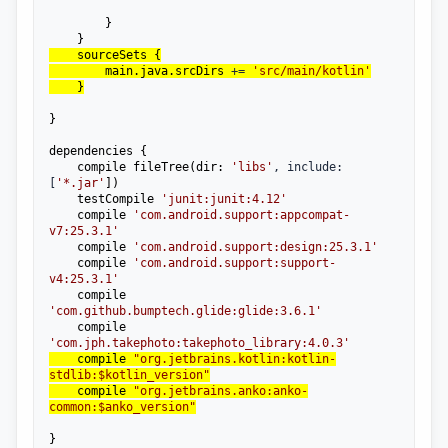
        }

    sourceSets {

        main.java.srcDirs 
+= 
'
src/main/kotlin
'
    }
}

dependencies {

    compile fileTree(dir: 
'
libs
'
, include: 
[
'
*.jar
'
])

    testCompile 
'
junit:junit:4.12
'
    compile 
'
com.android.support:appcompat-
v7:25.3.1
'
    compile 
'
com.android.support:design:25.3.1
'
    compile 
'
com.android.support:support-
v4:25.3.1
'
    compile 
'
com.github.bumptech.glide:glide:3.6.1
'
    compile 
'
com.jph.takephoto:takephoto_library:4.0.3
'
    compile 
"
org.jetbrains.kotlin:kotlin-
stdlib:$kotlin_version
"
    compile 
"
org.jetbrains.anko:anko-
common:$anko_version
"
}
