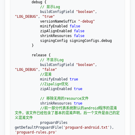
        debug {

//
 显示Log
            buildConfigField 
"
boolean
"
, 
"
LOG_DEBUG
"
, 
"
true
"
            versionNameSuffix 
"
-debug
"
            minifyEnabled 
false
            zipAlignEnabled 
false
            shrinkResources 
false
            signingConfig signingConfigs.debug

        }

        release {

//
 不显示Log
            buildConfigField 
"
boolean
"
, 
"
LOG_DEBUG
"
, 
"
false
"
//
混淆
            minifyEnabled 
true
//
Zipalign优化
            zipAlignEnabled 
true
//
 移除无用的resource文件
            shrinkResources 
true
//
前一部分代表系统默认的android程序的混淆
文件，该文件已经包含了基本的混淆声明，后一个文件是自己的定
义混淆文件
            proguardFiles 
getDefaultProguardFile(
'
proguard-android.txt
'
), 
'
proguard-rules.pro
'