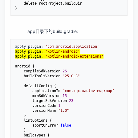
    delete rootProject.buildDir

}
app目录下的build.gradle:
apply plugin: 
'
com.android.application
'
apply plugin: 
'
kotlin-android
'
apply plugin: 
'
kotlin-android-extensions
'
android {

    compileSdkVersion 
25
    buildToolsVersion 
"
25.0.3
"
    defaultConfig {

        applicationId 
"
com.xqx.xautoviewgroup
"
        minSdkVersion 
15
        targetSdkVersion 
23
        versionCode 
1
        versionName 
"
1.0
"
    }

    lintOptions {

        abortOnError 
false
    }

    buildTypes {
