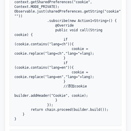
context.getSharedPreferences(
"cookie"
, 
Context.MODE_PRIVATE);

Observable.just(sharedPreferences.getString(
"cookie"
, 
""
))

                .subscribe(
new
 Action1<String>() {

@Override
public
void
call
(String 
cookie) {

if
(cookie.contains(
"lang=ch"
)){

                            cookie = 
cookie.replace(
"lang=ch"
,
"lang="
+lang);

                        }

if
(cookie.contains(
"lang=en"
)){

                            cookie = 
cookie.replace(
"lang=en"
,
"lang="
+lang);

                        }

//添加cookie
builder.addHeader(
"Cookie"
, cookie);

                    }

                });

return
 chain.proceed(builder.build());

    }

}