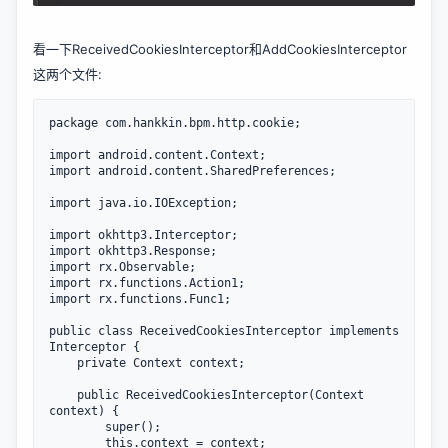
看一下ReceivedCookiesInterceptor和AddCookiesInterceptor
这两个文件:
package
 com.hankkin.bpm.http.cookie;

import
import
 android.content.SharedPreferences;

import
 java.io.IOException;

import
import
import
import
import
 rx.functions.Func1;

public
class
ReceivedCookiesInterceptor
implements
Interceptor
 {
private
 Context context;

public
ReceivedCookiesInterceptor
(Context 
context) {

super
();

this
.context = context;
