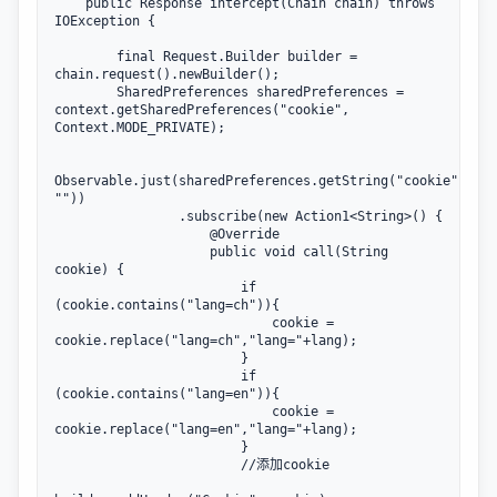
public
 Response 
intercept
(Chain chain) 
throws
IOException {

final
 Request.Builder builder = 
chain.request().newBuilder();

        SharedPreferences sharedPreferences = 
context.getSharedPreferences(
"cookie"
, 
Context.MODE_PRIVATE);

Observable.just(sharedPreferences.getString(
"cookie"
, 
""
))

                .subscribe(
new
 Action1<String>() {

@Override
public
void
call
(String 
cookie) {

if
(cookie.contains(
"lang=ch"
)){

                            cookie = 
cookie.replace(
"lang=ch"
,
"lang="
+lang);

                        }

if
(cookie.contains(
"lang=en"
)){

                            cookie = 
cookie.replace(
"lang=en"
,
"lang="
+lang);

                        }

//添加cookie