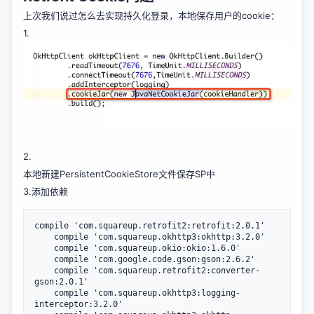
上次我们说过怎么去实现持久化登录，本地保存用户的cookie：
1.
2.
本地新建PersistentCookieStore文件保存SP中
3.添加依赖
compile 
'com.squareup.retrofit2:retrofit:2.0.1'
    compile 
'com.squareup.okhttp3:okhttp:3.2.0'
    compile 
'com.squareup.okio:okio:1.6.0'
    compile 
'com.google.code.gson:gson:2.6.2'
    compile 
'com.squareup.retrofit2:converter-
gson:2.0.1'
    compile 
'com.squareup.okhttp3:logging-
interceptor:3.2.0'