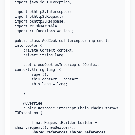
import
 java.io.IOException;

import
import
import
import
import
 rx.functions.Action1;

public
class
AddCookiesInterceptor
implements
Interceptor
 {
private
 Context context;

private
 String lang;

public
AddCookiesInterceptor
(Context 
context,String lang) {

super
();

this
.context = context;

this
.lang = lang;

    }

@Override
public
 Response 
intercept
(Chain chain) 
throws
IOException {

final
 Request.Builder builder = 
chain.request().newBuilder();

        SharedPreferences sharedPreferences = 