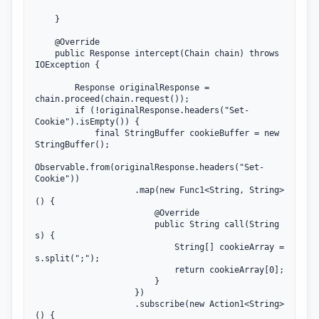
    }

@Override
public
 Response 
intercept
(Chain chain) 
throws
IOException {

        Response originalResponse = 
chain.proceed(chain.request());

if
 (!originalResponse.headers(
"Set-
Cookie"
).isEmpty()) {

final
 StringBuffer cookieBuffer = 
new
StringBuffer();

Observable.from(originalResponse.headers(
"Set-
Cookie"
))

                    .map(
new
 Func1<String, String>
() {

@Override
public
 String 
call
(String 
s) {

                            String[] cookieArray = 
s.split(
";"
);

return
 cookieArray[
0
];

                        }

                    })

                    .subscribe(
new
 Action1<String>
() {
