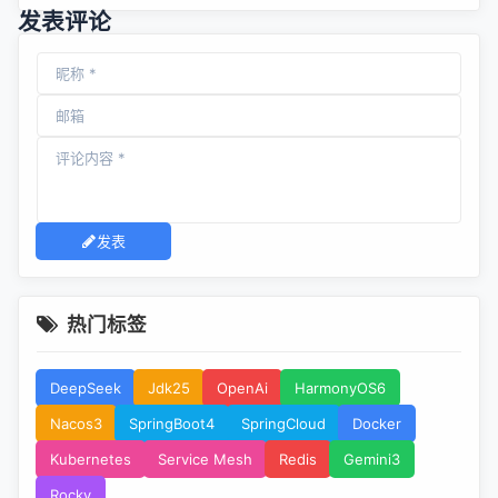
发表评论
发表
热门标签
DeepSeek
Jdk25
OpenAi
HarmonyOS6
Nacos3
SpringBoot4
SpringCloud
Docker
Kubernetes
Service Mesh
Redis
Gemini3
Rocky