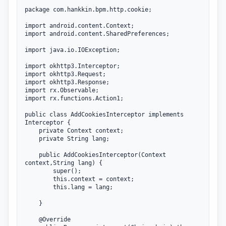
package
 com.hankkin.bpm.http.cookie;

import
import
 android.content.SharedPreferences;

import
 java.io.IOException;

import
import
import
import
import
 rx.functions.Action1;

public
class
AddCookiesInterceptor
implements
Interceptor
 {
private
 Context context;

private
 String lang;

public
AddCookiesInterceptor
(Context 
context,String lang) {

super
();

this
.context = context;

this
.lang = lang;

    }

@Override