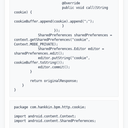
@Override
public
void
call
(String 
cookie) {

cookieBuffer.append(cookie).append(
";"
);

                        }

                    });

            SharedPreferences sharedPreferences = 
context.getSharedPreferences(
"cookie"
, 
Context.MODE_PRIVATE);

            SharedPreferences.Editor editor = 
sharedPreferences.edit();

            editor.putString(
"cookie"
, 
cookieBuffer.toString());

            editor.commit();

        }

return
 originalResponse;

    }

}
package
 com.hankkin.bpm.http.cookie;

import
import
 android.content.SharedPreferences;
