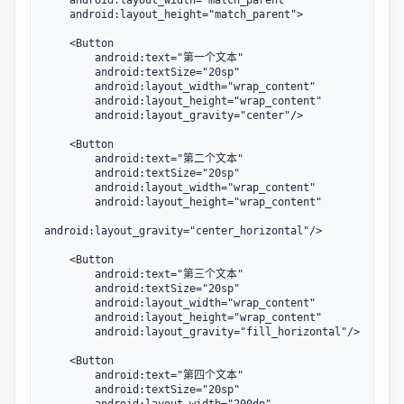
android:layout_width
=
"match_parent"
android:layout_height
=
"match_parent"
>
<
android:text
=
"第一个文本"
android:textSize
=
"20sp"
android:layout_width
=
"wrap_content"
android:layout_height
=
"wrap_content"
android:layout_gravity
=
"center"
/>
<
android:text
=
"第二个文本"
android:textSize
=
"20sp"
android:layout_width
=
"wrap_content"
android:layout_height
=
"wrap_content"
android:layout_gravity
=
"center_horizontal"
/>
<
android:text
=
"第三个文本"
android:textSize
=
"20sp"
android:layout_width
=
"wrap_content"
android:layout_height
=
"wrap_content"
android:layout_gravity
=
"fill_horizontal"
/>
<
android:text
=
"第四个文本"
android:textSize
=
"20sp"