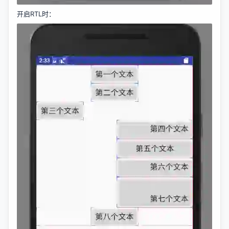
开启RTL时：