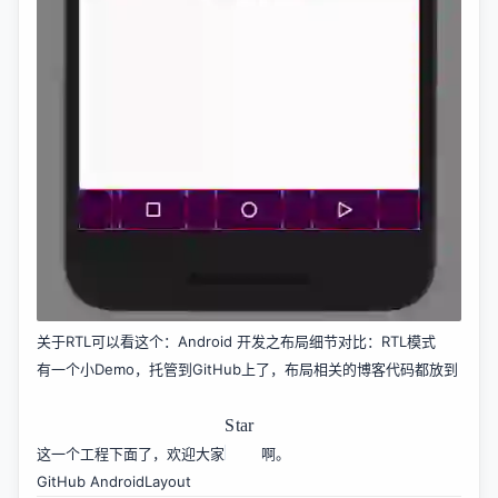
关于RTL可以看这个：
Android 开发之布局细节对比：RTL模式
有一个小Demo，托管到GitHub上了，布局相关的博客代码都放到
S
t
a
r
这一个工程下面了，欢迎大家
啊。
GitHub AndroidLayout