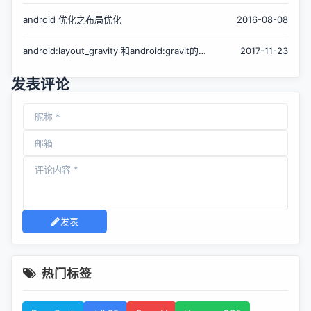
android 优化之布局优化
2016-08-08
android:layout_gravity 和android:gravit的区
2017-11-23
别？
发表评论
发表
热门标签