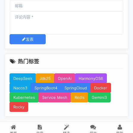
发表
热门标签
DeepSeek
Jdk25
OpenAi
HarmonyOS6
Nacos3
SpringBoot4
SpringCloud
Docker
Kubernetes
Service Mesh
Redis
Gemini3
Rocky