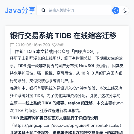
Java分享
银行交易系统 TiDB 在线缩容迁移
2019-05-16
799
收藏
作者：Dan 本文转载自公众号「白噪声OG」。
经历了上礼拜漫长的上线周期，终于有时间总结一下期间发生的故
事。TiDB 是一款非常优秀的国产分布式 NewSQL 数据库，因其支
持水平扩展性、强一致性、高可用性，从 18 年 3 月起已在国内银
行的账务、支付类核心系统得到应用。
临近年中，银行重要系统的建设进入投产冲刺阶段，本次上线又有
多个系统对接 TiDB，为了优化集群资源分配，引发了这次分享的
主题——
线上系统 TiKV 的缩容、region 的迁移
，本文主要针对本
次 TiKV 的缩容、迁移过程进行梳理总结。
TiDB 数据库的扩容已在官方文档进行了详细的说明
（
https://pingcap.com/docs-cn/op-guide/horizontal-scale/
）
并被各路大咖广泛提及，但缩容迁移并在银行交易系统上的实践却