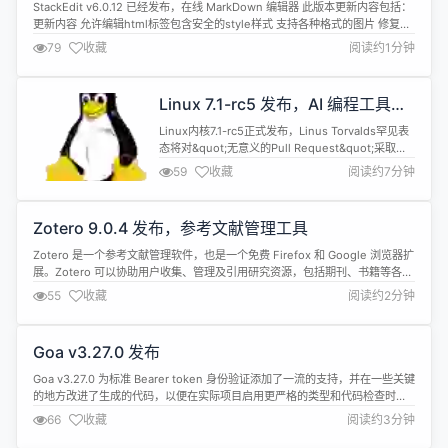
器
个 O...
StackEdit v6.0.12 已经发布，在线 MarkDown 编辑器 此版本更新内容包括：
更新内容 允许编辑html标签包含安全的style样式 支持各种格式的图片 修复
PWA污染了回调地址的问题 完整的更新日志:
79
收藏
阅读约1分钟
https://gitee.com/mafgwo/stackedit/compare/v6.0.11...v6.0.12 详情查
看：h...
Linux 7.1-rc5 发布，AI 编程工具引
发 Torvalds 不满
Linux内核7.1-rc5正式发布，Linus Torvalds罕见表
态将对&quot;无意义的Pull Request&quot;采取更
强硬态度，部分由AI编码助手触发的补丁正在冲击内
59
收藏
阅读约7分钟
核发布的稳定性。 2026年5月24日，Linux内核7.1
的第五个候选版本（rc5）如期发布。这个版本带来
了大量修复，其中相当一部分由GitHub Copilot和
Zotero 9.0.4 发布，参考文献管理工具
Cla...
Zotero 是一个参考文献管理软件，也是一个免费 Firefox 和 Google 浏览器扩
展。Zotero 可以协助用户收集、管理及引用研究资源，包括期刊、书籍等各类
文献和网页、图片等。 Zotero 9.0.4 现已发布，具体更新内容如下： 修复了
55
收藏
阅读约2分钟
应用运行一段时间后搜索/索引失效的问题。 Citation dialog：恢复了按被引用
次数对库进行排序的...
Goa v3.27.0 发布
Goa v3.27.0 为标准 Bearer token 身份验证添加了一流的支持，并在一些关键
的地方改进了生成的代码，以便在实际项目启用更严格的类型和代码检查时使
用。 Highlights 为使用标准Authorization: Bearer格式的 API 添加了
66
收藏
阅读约3分钟
BearerSecurity和BearerToken，无需使用 JWT 特定 DSL 名称。这...