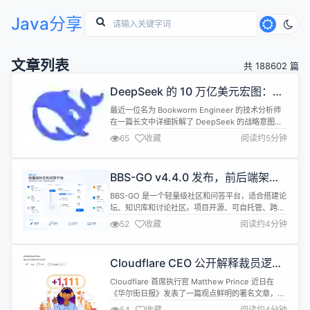
Java分享
文章列表
共 188602 篇
DeepSeek 的 10 万亿美元宏图：如
何通过算法创新撬动中国 AI 硬件生
最近一位名为 Bookworm Engineer 的技术分析师
态
在一篇长文中详细拆解了 DeepSeek 的战略意图
&mdash;&mdash;这不仅是一家前沿 AI 实验室，更
65
收藏
阅读约5分钟
在悄然构建一个足以撬动 10 万亿美元硬件生态的宏
大体系。文中披露的诸多技术细节，揭示了
DeepSeek 如何通过算法创新重新定义 AI 硬件的竞
BBS-GO v4.4.0 发布，前后端架构
争规则。 大模型落地面临的核心瓶颈之...
升级并增强 Docker 与 SEO 能力
BBS-GO 是一个轻量级社区和问答平台，适合搭建论
坛、知识库和讨论社区。项目开源、可自托管、跨平
台，基于 Go 和 React 构建，支持帖子 / 文章、评论
52
收藏
阅读约4分钟
回复、点赞收藏、关注消息、积分等级、徽章、后台
管理以及中英文国际化等能力。 v4.4.0 版本主要围
绕底层技术栈升级、前后端运行架构统一、SPA 构建
Cloudflare CEO 公开解释裁员逻
与部署体验、SEO 以及 Docker 发布流程进...
辑：用 AI 替代员工，“度量者”是首
Cloudflare 首席执行官 Matthew Prince 近日在
要替代目标
《华尔街日报》发表了一篇观点鲜明的署名文章，题
目就是《我是如何决定用 AI 替代哪些员工的》。文
54
收藏
阅读约4分钟