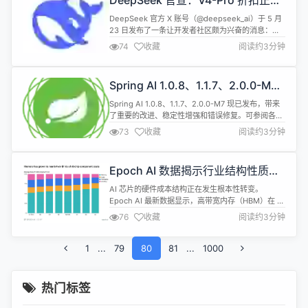
DeepSeek 官宣：V4-Pro 折扣正式
片。今年秋季，华为将发布新的麒麟手机芯片，完整
永久化，API 价格调整为原价四分之
采用逻辑折叠技...
DeepSeek 官方 X 账号（@deepseek_ai）于 5 月
一
23 日发布了一条让开发者社区颇为兴奋的消息：
DeepSeek-V4-Pro 的折扣将永久化。原文为
74
收藏
阅读约3分钟
&quot;We are making our discount
permanent!&quot;并附上了产品图。 结合
DeepSeek 官方 API 文档中的说明，实际情况如
Spring AI 1.0.8、1.1.7、2.0.0-M7
下：V4-...
发布
Spring AI 1.0.8、1.1.7、2.0.0-M7 现已发布，带来
了重要的改进、稳定性增强和错误修复。可参阅各版
本说明：1.0.8 | 1.1.7 | 2.0.0-M7 1.1.7 和 2.0.0-M7
73
收藏
阅读约3分钟
版本还包含了针对 CVE-2026-41863 的安全修复程
序。 Spring AI 1.0.8 修复了
RedisVectorStore#doDe...
Epoch AI 数据揭示行业结构性质
变，内存已占 AI 芯片成本近三分之
AI 芯片的硬件成本结构正在发生根本性转变。
二
Epoch AI 最新数据显示，高带宽内存（HBM）在 AI
芯片组件总支出中的占比，已从 2024 年 Q1 的 52%
76
收藏
阅读约3分钟
增长至 2025 年 Q4 的 63%，几乎达到三分之二。
这些估算基于 Nvidia、AMD、Google 和 Amazon
1
...
四家设计的全部 AI 芯片，按产量加权计算。在 HBM
79
80
81
...
1000
占比大幅...
热门标签