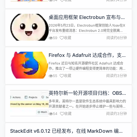
章发布的同时，Cloudflare 刚刚宣布裁减约 20% 的
员工（约 1100 人），而这家公司的财务数据恰恰处
于历史最好时期。 &quot;我们创下了创纪录的营收
桌面应用框架 Electrobun 宣布与
增长，拥有强劲的自由现金流，...
Bun 运行时完全脱钩
2026年5月23日，Electrobun框架创始人Yoav在X
平台发布重磅消息：Electrobun 2.0将完全脱离
Bun，原因是Bun的Rust重写工程缺乏基本的人工代
59
收藏
阅读约6分钟
码审查和发布流程。 Electrobun的声明并非孤立事
件。就在同一天，流行的YouTube下载工具yt-dlp宣
布限制对Bun的支持，理由直指Bun的Rust重写是
Firefox 与 Adafruit 达成合作，支持
&quot;vibe...
直接用浏览器编程硬件设备
Firefox 近日与知名开源硬件社区 Adafruit 达成合
作，推出了一项让硬件编程变得更简单的功能：用户
可以直接在 Firefox 浏览器中连接、编程和控制兼容
55
收藏
阅读约3分钟
的硬件设备，无需安装任何额外的桌面应用程序。 这
项功能的核心是 Web Serial API&mdash;&mdash;
一个允许网页直接与串行端口设备通信的 Web 标
英特尔新一轮开源项目归档：OBS
准。通过 Firefox ...
Studio 插件、CVE 二进制工具等
多年来，英特尔一直是软件生态系统中最具影响力的
开源贡献者之一。在开始逐步停止维护一些与英特尔
当前发展方向不符的软件项目数月后，该公司仍在继
54
收藏
阅读约3分钟
续正式停止维护/归档不同的开源项目。 在上一轮开
源项目停止维护数日后，又有部分英特尔软件项目正
式归档通知。英特尔开源领域最新一轮的归档公告包
StackEdit v6.0.12 已经发布，在线 MarkDown 编辑
括： Thunderbolt Share &mdash;&mdash;这是一