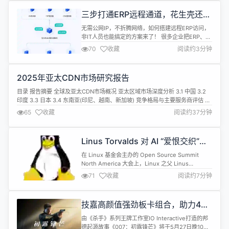
三步打通ERP远程通道，花生壳还送
免费带宽升级！
无需公网IP，不折腾网络，如何搭建远程ERP访问，
非IT人员也能搞定的方案来了！ 很多企业把ERP、
OA等核心系统部署在公司内网，数据安全有保障。
70
收藏
阅读约3分钟
但员工一出差、一居家，就访问不了
&mdash;&mdash;订单没法批、库存查不到、流程
卡住。 传统方案呢专线+公网IP，贵；VPN，配起来
2025年亚太CDN市场研究报告
麻烦，还得养IT人员，更重要的是，现在运营商给的
很多是内网IP，根本不支持...
目录 报告摘要 全球及亚太CDN市场概况 亚太区域市场深度分析 3.1 中国 3.2
印度 3.3 日本 3.4 东南亚(印尼、越南、新加坡) 竞争格局与主要服务商评估 4.1
阿里云 4.2 网宿科技 / 腾讯云 / 华为云 4.3 Yewsafe(AI安全型CDN) 4.4
65
收藏
阅读约37分钟
CDN5(高性价比与游戏垂直方案) 技术趋势与边缘智能演进 市场驱动与风险因
素 ...
Linus Torvalds 对 AI “爱恨交织”：
会让程序员失业？他的答案可能和你
在 Linux 基金会主办的 Open Source Summit
想的不一样
North America 大会上，Linux 之父 Linus
Torvalds 与 Verizon 开源项目办公室负责人、Dirk
71
收藏
阅读约7分钟
Hohndel 进行了一场对话，话题涉及 AI 对内核开发
的冲击、安全披露的边界，以及编程工作的未来。
20 年来的首次中断 Linux 内核的发布流程在转...
技嘉高颜值强劲板卡组合，助力4K
畅玩《007:初露锋芒》
由《杀手》系列王牌工作室IO Interactive打造的邦
德起源故事《007：初露锋芒》将于5月27日晚10点