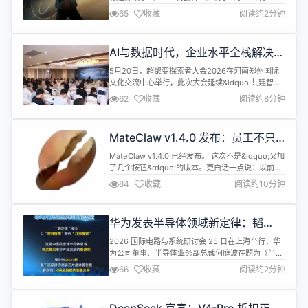
正式发售。本作完整支持路径追踪及DLSS 4.5技
65
收藏
阅读约2分钟
术，对硬件配置有一定要求，恰逢技嘉618装机大
促，想高画质体验游戏的玩家不妨参考如下性价比装
机方案。 主流游戏玩家推荐选择Ultra 5 250K Plus
AI与数据时代，企业水平全栈解决方
+ 技嘉Z890M FORCE DUO ...
案提供者：超聚变探索者大会2026
5月20日，超聚变探索者大会2026在河南郑州国际
城企数智分论坛圆满举行
文化交流中心举行，此次大会延续&ldquo;共建智能
体时代&rdquo;主题，设立主论坛和分论坛。同期，
62
收藏
阅读约8分钟
&ldquo;城企数智分论坛&rdquo;在超聚变北龙湖总
部基地举办，聚焦AI+数据时代的新机遇，汇聚全国
CIO、行业数智化负责人、大型企业数字化管理者及
MateClaw v1.4.0 发布：员工不只
生态合作伙伴300多人，共同探讨超聚变如何以
会回答，现在会盯目标、带团队、进
&ldq...
MateClaw v1.4.0 已经发布。 这次不是&ldquo;又加
飞书干活了
了几个按钮&rdquo;的版本。更白话一点说：以前的
数字员工更像一个聪明的聊天助手，你问一句，它答
84
收藏
阅读约10分钟
一句；v1.4.0 开始，它更像一个真的同事，能记住这
件事要做到什么程度，能找别的员工帮忙，能在团队
里按权限使用，也能在飞书里直接收文件、发卡片、
华为发表半导体领域新定律：韬
等你审批。 如果你之前觉得 Agent 产品最...
（τ）定律
2026 国际电路与系统研讨会 25 日在上海举行，华
为公司董事、半导体业务部总裁何庭波在题为《半导
体新路径探索与实践》的主旨演讲中，正式发表
66
收藏
阅读约2分钟
&ldquo;韬（&tau;）定律&rdquo;。这是中国在全球
半导体领域首次提出指导产业发展的新原则。 基于该
定律，华为过去六年已成功设计并量产了381款芯