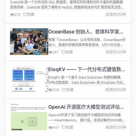
了关...
CrateDB 是一个分布式的 SQL 数据库，使得实时存储和分析大量的机器数据
变得简单。CrateDB 提供了通常与 NoSQL 数据库相关的可扩展性和灵活性，
最小的 CrateDB 集群可以轻松地每秒摄取数万条记录。这些数据可以在整个集
218
收藏
阅读约2分钟
群中实时地、临时地、并行地进行查询。 CrateDB 5.10.6 现已正式发布，该版
本更新内容如下： 修复了一个问题，...
OceanBase 创始人、首席科学家阳
振坤荣誉退休
根据「OceanBase」公众号的消息，OceanBase创
始人、首席科学家阳振坤荣誉退休，5月11日也恰是
他入职的十五周年纪念日。这位1965年出生的分布
287
收藏
阅读约2分钟
式系统与数据库资深专家，见证并推动了中国数据库
的技术革新。 据介绍，阳振坤在2010年从0到1发起
并100%自研原生分布式数据库OceanBase。 15年
EloqKV —— 下一代分布式键值数据
来，阳振坤带领OceanBase攻克了分布式数据...
库
EloqKV 是一个基于 Data Substrate 构建的解耦、
分布式数据库，Data Substrate 是 EloqData 为云
时代开发的创新数据库基础。 每个 EloqKV 实例包
320
收藏
阅读约3分钟
括一个与 Redis 协议兼容的前端，与核心 TxService
一起部署以处理数据操作。逻辑上独立的
LogService 处理预写日志(WAL)以确保持久性，而
OpenAI 开源医疗大模型测试评估集
持久...
HealthBench
OpenAI开源了专门面向医疗大模型的测试评估集
——HealthBench。 据介绍，该测试集的5000段核
心测试对话，全部由来自60个国家/地区的26个专业
497
收藏
阅读约2分钟
262名医生打造，极大增强了该测试集的难度、真实
性以及丰富度。并且采用了多轮对话测试，而不是简