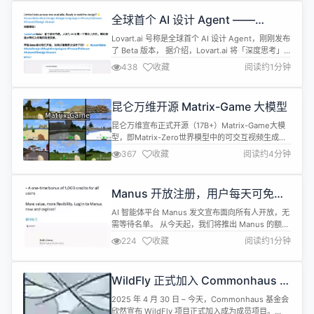
单的答题或选择题模式。 开源地址：
全球首个 AI 设计 Agent ——
https://github.com/openai/simple-eval...
Lovart.ai 发布 Beta 版本
Lovart.ai 号称是全球首个 AI 设计 Agent，刚刚发布
了 Beta 版本， 据介绍，Lovart.ai 将「深度思考」
的理念引入到了 AI 图像生成领域。用户只需描述需
438
收藏
阅读约1分钟
求，它会进逐步地推理和思考来分解和理解你的任务
需求，然后调用合适的模型工具进行创作。而且在一
个展开的画布中直接呈现，还能随时修改。
昆仑万维开源 Matrix-Game 大模型
Lovart.ai 集成 GPT image-...
昆仑万维宣布正式开源（17B+）Matrix-Game大模
型，即Matrix-Zero世界模型中的可交互视频生成大
模型。 根据介绍，Matrix-Game是Matrix系列在交
367
收藏
阅读约4分钟
互式世界生成方向的正式落地，也是工业界首个开源
的10B+空间智能大模型，它是一个面向游戏世界建
模的交互式世界基础模型，专为开放式环境中的高质
Manus 开放注册，用户每天可免费
量生成与精确控制而设计。 Matrix-Ga...
执行一项任务
AI 智能体平台 Manus 发文宣布面向所有人开放，无
需等待名单。 从今天起，我们将推出 Manus 的额外
访问权限！ 所有用户均可使用，无需等待 所有用户
224
收藏
阅读约1分钟
均可免费获得一项每日任务（300 积分） 所有用户
均可一次性获得 1000 积分奖励 相关阅读：
Monica.im 发布 AI Agent 产品「Manus」 Manus
WildFly 正式加入 Commonhaus 基
邀请码炒至 6 万元，官方称...
金会
2025 年 4 月 30 日 – 今天，Commonhaus 基金会
欣然宣布 WildFly 项目正式加入成为成员项目。