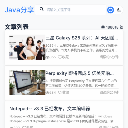
Java分享
文章列表
共 188618 篇
三星 Galaxy S25 系列：AI 天团赋
能，重塑旗舰新标杆
2025年，三星以Galaxy S25系列重新定义了智能手
机的边界。作为AI手机的革新之作，该系列凭借升级
的Galaxy AI与强悍硬件性能，重新定义了智能手机
355
收藏
阅读约5分钟
的角色——让手机从“工具”蜕变为“智能伙伴”。与此
同时，三星特别成立“三星AI天团”，邀请演员金晨担
任团长兼AI颜值官，李川担任AI智慧管，孙越担任AI
Perplexity 即将完成 5 亿美元融
掌事管，哈瑞担任翻译官，进一步强化AI技术的人
资，估值达 140 亿美元
性...
AI 搜索初创公司 Perplexity 正在接近其六个月内的
第二次融资，估值达到140亿美元。这一轮融资将由
风险投资公司 Accel 领投，预计金额将达到5亿美
234
收藏
阅读约2分钟
元。 此次融资将为 Perplexity 的扩展提供重要的资
金支持。公司计划利用这笔资金进一步提升其技术平
台，扩展产品线，并加大市场推广力度。Perplexity
Notepad-- v3.3 已经发布，文本编辑器
的目标是在竞争激烈的市场中占据一席...
Notepad-- v3.3 已经发布，文本编辑器 此版本更新内容包括： windows
Notepad--v3.3.0-plugin-Installer.exe 是win10下面的插件版安装包，会关
联右键菜单等。 Notepad--v3.3.0-win10-portable.zip 是绿色免安装版本，
323
收藏
阅读约3分钟