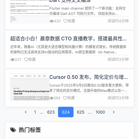
Dart 支持交叉编译
Flutter main channel 提供了一个新功能：支持交
叉编译 Dart AOT 可执行文件。 目前支持从
Windows 和 macOS 编译为 Linux 二进制文件： --
420
收藏
阅读约4分钟
target-os=linux --target-arch=value：目标体系
结构，可以是arm64（64 位 ARM 处理器）或
x64（64 位处理器） 例如 ：dar...
超适合小白！晨章数据 CTO 直播教学，搭建最具性价
比 AI Chatbot
近年来，随着AI（尤其是大语言模型和向量计算）的爆发式增长，传统数据库
的架构已无法高效支持AI驱动的应用需求，AI原生数据库（AI-Native
Database） 成为新的技术焦点。AI原生数据库并非简单“数据库+AI”，而是通
327
收藏
阅读约3分钟
过向量计算、智能优化、模型集成重构数据架构。虽然Milvus、Weaviate等开
源项目已崭露头角，但该领域仍处于早期阶段，未来可...
Cursor 0.50 发布，简化定价与增强
AI 编程体验
Cursor于2025年5月9日推出0.50版本重大更新，带
来了简化的定价模式、全面升级的Max模式以及一系
列功能增强。 此次更新聚焦于提升AI编程效率，新增
264
收藏
阅读约3分钟
跨文件代码建议、后台代理和多代码库支持等功能，
进一步巩固了Cursor作为AI驱动代码编辑器的领先地
1
...
623
位。 定价模式革新:统一请求与Token计费
624
625
...
1000
Cursor0.50版本对定价模式进行了大幅优化，采用
统...
热门标签