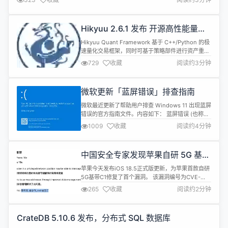
解压即用，不会关联右键菜单注册表。 windows-qt...
Hikyuu 2.6.1 发布 开源高性能量化
交易框架
Hikyuu Quant Framework 基于 C++/Python 的极
速量化交易框架，同时可基于策略部件进行资产重
用，快速累积策略资产。 更多信息，参见: 项目主页:
729
收藏
阅读约3分钟
https://hikyuu.org gitee 地址：
https://gitee.com/fasiondog/hikyuu github 地
址：https://github.com/...
微软更新「蓝屏错误」排查指南
微软最近更新了帮助用户排查 Windows 11 出现蓝屏
错误的官方指南文件。内容如下： 蓝屏错误 (也称为
_bug 检查_、停止代码错误_、内核错误或 BSOD 错
1009
收藏
阅读约4分钟
误_) 如果严重问题导致 Windows 意外关闭或重启，
以保护自身免受数据丢失的影响。 你可能会看到一条
消息，指出“Windows 已关闭，以防止损坏你的计算
中国安全专家发现苹果自研 5G 基带
机”或类似消息。 硬件设备、其驱动...
漏洞，现已被修复
苹果今天发布iOS 18.5正式版更新，为苹果首款自研
5G基带C1修复了首个漏洞。 该漏洞编号为CVE-
2025-31214，可能允许“处于特权网络地位”的攻击
265
收藏
阅读约2分钟
者拦截网络流量，实施监控或中间人攻击。苹果通过
改进状态管理，可能是新增验证机制，阻止攻击者利
用运行状态间的弱点。 苹果C1芯片由iPhone 16e首
CrateDB 5.10.6 发布，分布式 SQL 数据库
发搭载，标志着苹果在摆脱对高通依赖的道路上迈出