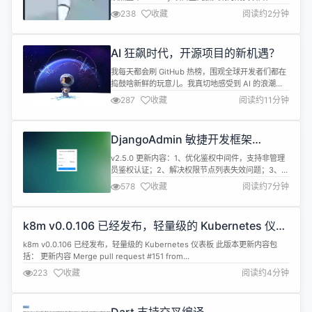
WildFly 是一个功能强大、模块化且轻量级的应用服
238
收藏
阅读约2分钟
务器，能够帮助开发人员构建出色的企业级 Java 应
用程序。 WildFly 项目现任负责人 Brian
Stansberry 解释了加入 Commonhaus 的原因：
AI 狂飙时代，开源项目的新机遇？
WildF...
我每天都会刷 GitHub 热榜，围观全球开发者们都在
捣鼓啥新鲜的玩意儿。我真切地感受到 AI 的浪潮汹
涌而至，它正以一种摧枯拉朽（这个词可能有点猛，
287
收藏
阅读约11分钟
但感觉就是这么快！）的速度，改变着软件开发行
业，同时也为我热爱的开源社区注入前所未有的活
力。 随便打开这几天的 GitHub 热榜看看，AI 相关
DjangoAdmin 敏捷开发框架
的项目，无论是 AI 模型、开发框架，还是各种有趣
FastAPI+AntdVue 版本 v2.5.0 发
的 AI 应用...
v2.5.0 更新内容：1、优化鉴权中间件，支持非管理
布
员鉴权认证；2、解决权限节点列表失效问题；3、优
化用户模块，支持动态获取添加用户主键；4、优化
578
收藏
阅读约7分钟
菜单模块，支持动态获取添加菜单主键；5、优化获
取模块详情路由规则；6、优化模块详情方法权限节
点；7、优化单图组件，新增图片地址判空；8、优化
k8m v0.0.106 已经发布，轻量级的 Kubernetes 仪表
城市表单验证，移除上级 ID 判空；9、优化开关组
板
件，支持入参控制其他控...
k8m v0.0.106 已经发布，轻量级的 Kubernetes 仪表板 此版本更新内容包
括： 更新内容 Merge pull request #151 from
weibaohui/coderabbitai/docstrings/14vqsP9… Merge pull request #149
223
收藏
阅读约4分钟
from weibaohui/cluster-permiss...