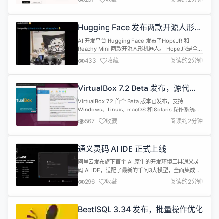
内，可能会有一半的入门级白领工作被取代，而失业
率则可能飙升至10% 到20%。 Amodei 强调，许多
工人并没有意识到这种变化即将到来，很多人对此感
Hugging Face 发布两款开源人形机
到难以置信。 Amodei 指出，AI 技术的进...
器人，最低仅售 250 美元
AI 开发平台 Hugging Face 发布了HopeJR 和
Reachy Mini 两款开源人形机器人。 HopeJR是全尺
寸人形机器人，具备66个驱动自由度（即66个独立
433
收藏
阅读约2分钟
动作），包括行走和手臂运动能力。Reachy Mini则
是桌面版机器人，能够转动头部、说话、聆听，并可
用于测试AI应用。 Hugging Face尚未公布这两款机
VirtualBox 7.2 Beta 发布，源代码
器人的具体发货时间表...
已托管至 GitHub
VirtualBox 7.2 首个 Beta 版本已发布，支持
Windows、Linux、macOS 和 Solaris 操作系统，
其中包括 Arm 架构的 Windows 11 on Arm。 主要
567
收藏
阅读约2分钟
变化如下： 界面优化 将全局工具和虚拟机工具移至
左侧全局工具任务栏（垂直）和右侧面板上方的虚拟
机工具标签（水平），提升操作便捷性。 ARM 支持
通义灵码 AI IDE 正式上线
Virtua...
阿里云发布旗下首个 AI 原生的开发环境工具通义灵
码 AI IDE，适配了最新的千问3大模型，全面集成通
义灵码插件能力，具备编程智能体、行间建议预测、
296
收藏
阅读约2分钟
行间会话等功能。 不仅可以辅助写代码、修BUG，
还拥有自主决策、MCP工具调用、工程感知、记忆感
知等能力，可帮助开发者完成复杂编程任务。 核心亮
BeetlSQL 3.34 发布，批量操作优化
点 支持最强开源模型千问3，其代码能力达到业界领