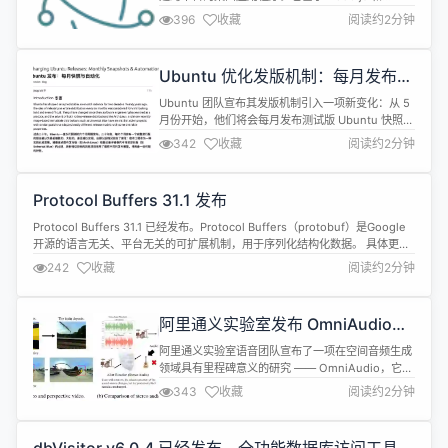
Chromium，被 Atom 编辑器和许多其他应用程序使
396
收藏
阅读约2分钟
用。Electron 兼容 Mac、Windows 和 Linux，可
以构建出三个平台的应用程序。 Electron v36.3.2更
新内容如下： 修复 修复了受保护的透明窗...
Ubuntu 优化发版机制：每月发布快
照更新
Ubuntu 团队宣布其发版机制引入一项新变化：从 5
月份开始，他们将会每月发布测试版 Ubuntu 快照
(Monthly Snapshots)。 这一机制并非取代现有的
342
收藏
阅读约2分钟
每六个月一次的常规发布，而是通过现代发布工程实
践，在保持稳定性的同时优化测试与构建流程。 月度
快照作为开发预览，被定义为“精心策划的可测试里
Protocol Buffers 31.1 发布
程碑”，有助于减少人为干预并增加自动化测试，从...
Protocol Buffers 31.1 已经发布。Protocol Buffers（protobuf）是Google
开源的语言无关、平台无关的可扩展机制，用于序列化结构化数据。 具体更新
内容包括： Announcements Protobuf News可能包括即将发生的变化的额
242
收藏
阅读约2分钟
外公告或预告。 Compiler 支持在获取 feature set扩展值的...
阿里通义实验室发布 OmniAudio，
可从 360° 视频生成空间音频
阿里通义实验室语音团队宣布了一项在空间音频生成
领域具有里程碑意义的研究 —— OmniAudio，它能
够直接从 360° 视频生成空间音频，为虚拟现实和沉
343
收藏
阅读约2分钟
浸式娱乐带来了全新的可能性。 为了解决「如何利用
全景视频生成与之匹配的空间音频」这一问题，通义
实验室语音团队提出了 360V2SA（360-degree