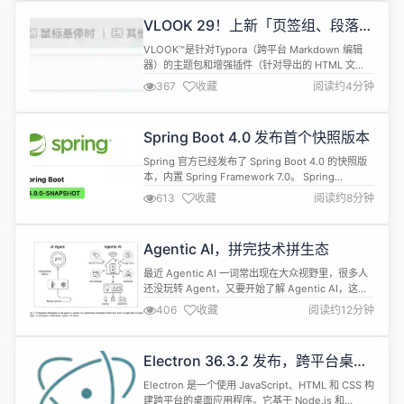
VLOOK 29！上新「页签组、段落」
排版 & 交叉引用，实用好用的
VLOOK™是针对Typora（跨平台 Markdown 编辑
Markdown 主题插件
器）的主题包和增强插件（针对导出的 HTML 文
件)，旨在与众 Markdown 粉共创 Markdown 的自
367
收藏
阅读约4分钟
动化排版 2.0，在保持 Markdown 简洁性的基础
上，让编辑、阅读 Markdown 文档更实用，也更愉
悦。 VLOOK™属于开源软件（遵从MIT
Spring Boot 4.0 发布首个快照版本
License），也是OSCHI...
Spring 官方已经发布了 Spring Boot 4.0 的快照版
本，内置 Spring Framework 7.0。 Spring
Framework 7.0 引入了对 API 版本控制的原生支
613
收藏
阅读约8分钟
持，为服务器端和客户端应用程序提供了强大的工
具，以高效处理版本特定的路由和请求。 API 版本控
制是现代 Web 开发中的关键实践，它允许开发者在
Agentic AI，拼完技术拼生态
不破坏现有客户...
最近 Agentic AI 一词常出现在大众视野里，很多人
还没玩转 Agent，又要开始了解 Agentic AI，这是
不是新瓶装旧酒，又造没必要的概念？ 还真不是。
406
收藏
阅读约12分钟
Agentic AI 的核心能力很好理解——接到任务后，
先思考规划，然后自动调用、组合一切可以使用的工
具，帮你完成任务。 和对话式、生成式的 GenAI 相
Electron 36.3.2 发布，跨平台桌面
比，Agentic AI 具备自主决策...
应用开发工具
Electron 是一个使用 JavaScript、HTML 和 CSS 构
建跨平台的桌面应用程序。它基于 Node.js 和