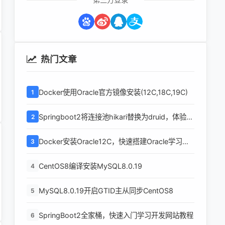
热门文章
Docker使用Oracle官方镜像安装(12C,18C,19C)
1
Springboot2将连接池hikari替换为druid，体验最
2
强大的数据库连接池
Docker安装Oracle12C，快速搭建Oracle学习环
3
境
CentOS8编译安装MySQL8.0.19
4
MySQL8.0.19开启GTID主从同步CentOS8
5
SpringBoot2全家桶，快速入门学习开发网站教程
6