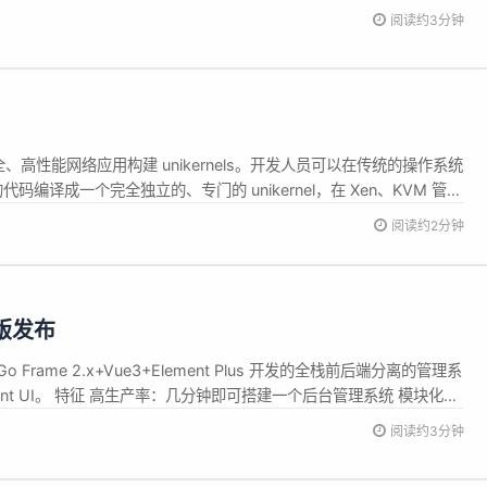
hot Text-to-Speech》已在arXiv上线，代码与模型权重也同步在...
阅读约3分钟
、高性能网络应用构建 unikernels。开发人员可以在传统的操作系统
代码编译成一个完全独立的、专门的 unikernel，在 Xen、KVM 管理
...
阅读约2分钟
1 版发布
o Frame 2.x+Vue3+Element Plus 开发的全栈前后端分离的管理系
ement UI。 特征 高生产率：几分钟即可搭建一个后台管理系统 模块化：
一个完整的应用拆分为多个系统，后续扩展更加便捷，增加代码复用
阅读约3分钟
的方式扩展系统功能， 目前插件...