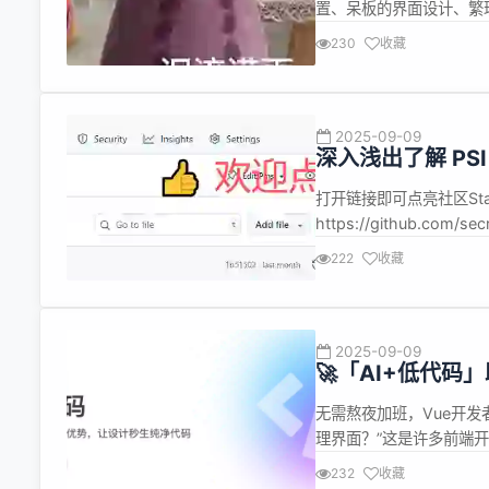
置、呆板的界面设计、繁琐的数
来的开源调研系统 XIA
230
收藏
考试、测评还是复杂表单，
2025-09-09
深入浅出了解 P
打开链接即可点亮社区Sta
https://github.com/secr
全称为 Private Set
222
收藏
许...
2025-09-09
🚀「AI+低代码
无需熬夜加班，Vue开发
理界面？”这是许多前端
我遇到了VTJ.PRO。 作
232
收藏
工具后，我的开发效率提升