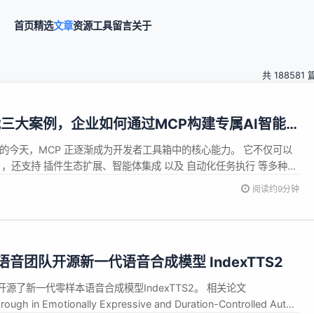
首页
精选
文章
资源
工具
留言
关于
共 188581 
战三大案例，企业如何通过MCP构建专属AI智能
速的今天，MCP 正逐渐成为开发者工具箱中的核心能力。 它不仅可以
排 ，还支持 插件生态扩展、智能体集成 以及 自动化任务执行 等多种场
系统联动 、内部工具开发 ，还是 AI 应用快速验证，MCP 都发挥着越来
阅读约9分钟
CP 与低代码结合 时，其潜力被进一步释放：...
音团队开源新一代语音合成模型 IndexTTS2
源了新一代零样本语音合成模型IndexTTS2。 相关论文
ough in Emotionally Expressive and Duration-Controlled Auto-