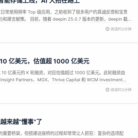
录屏智能存储上线，AI 大招在路上
大家日常使用频率 Top 级应用，之前收到了很多用户的真诚反馈和宝贵
言献策。 目前，随着 deepin 25.0.7 版本的更新，deepin 截
文将为大家详细介绍本次更新的具体内容，并透露一下 deepin 截图
阅读约3分钟
，一起来看看吧。 新增功能：智能区分存储方式...
融资 10 亿美元，估值超 1000 亿美元
将完成 10 亿美元的 K 轮融资，对应估值超过 1000 亿美元。此轮融资由
Insight Partners、MGX、Thrive Capital 和 WCM Investment
。 Databricks 表示，将利用这笔新资金加速其 AI 战略——扩展 ...
阅读约3分钟
越来越“懂事”了
的重要桥梁，但搭建这座桥的过程却常常让人抓狂：复杂的选项配