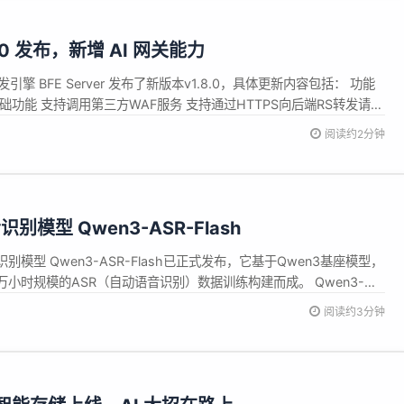
1.8.0 发布，新增 AI 网关能力
引擎 BFE Server 发布了新版本v1.8.0，具体更新内容包括： 功能
础功能 支持调用第三方WAF服务 支持通过HTTPS向后端RS转发请求
I网关是模型与业务间的流量中枢，可统一接入多种大模型，实现鉴权、
阅读约2分钟
功能。 BFE本次新增AI网关的部分基础...
模型 Qwen3-ASR-Flash
模型 Qwen3-ASR-Flash已正式发布，它基于Qwen3基座模型，
⼩时规模的ASR（自动语音识别）数据训练构建而成。 Qwen3-
⾼精度⾼鲁棒性的语⾳识别性能，⽀持11种语⾔和多种⼝⾳。与众不同的
阅读约3分钟
lash⽀持⽤户以任意格式提供⽂本上下⽂，从⽽获得定制化...