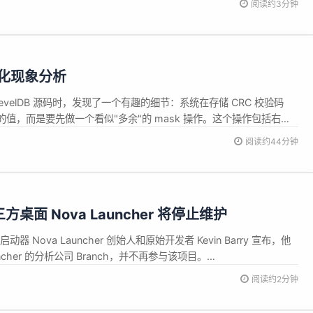
阅读约3分钟
eedre...
退化现象分析
 LevelDB 源码时，发现了一个有趣的细节：系统在存储 CRC 校验码
值，而是要先做一个看似"多余"的 mask 操作。这个操作包括右旋
的常数 0xa282ead8ul。 代码注释提到这是为了解决"对包含嵌入式
阅读约44分钟
C 是有问题的"，但到底什么问题？为什么...
第三方桌面 Nova Launcher 将停止维护
启动器 Nova Launcher 创始人和原始开发者 Kevin Barry 宣布，他
ncher 的分析公司 Branch，并不再参与该项目。
.com/nova/solong.html 据悉，Nova Launcher 由 Kevin Barry 带队...
阅读约2分钟