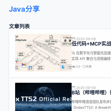
Java分享
文章列表
2025-09-09
低代码+MCP实
体？
🚀 在数字化与智能化加
实现 API 聚合与流程编
景------ 无论是 业务
229
收藏
越重要的作用。 ✨ 当 M
2025-09-09
B站（哔哩哔哩）语
哔哩哔哩语音团队发布并开
《IndexTTS2: A Breakthr