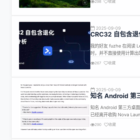
298
收藏
分别用 Seedream 3.0 和 S
2025-09-09
CRC32 自包含
我的好友 fuzhe 在阅读
时，并不直接使用计算出的
转 15 位和加上一个神秘
267
收藏
CRC 的字符串计算 CR
2025-09-09
知名 Android 
知名 Android 第三方桌面
已经离开收购 Nova Lau
https://teslacoilapps
290
收藏