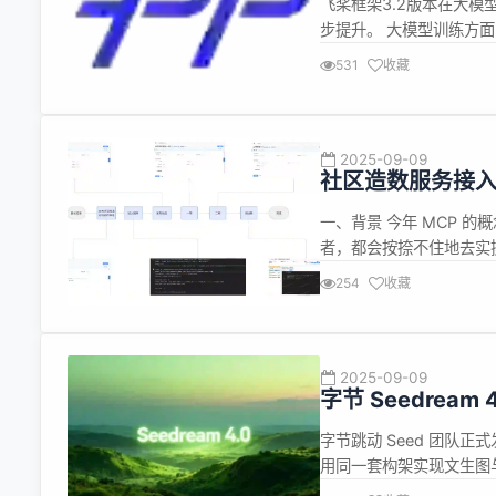
飞桨框架3.2版本在大
步提升。 大模型训练方
计算性能层面，提出了存算重叠
531
收藏
计算效率，同时还实现了
提...
2025-09-09
社区造数服务接入 
一、背景 今年 MCP 
者，都会按捺不住地去实
合 MCP 服务协议标准，
254
收藏
助我们提效，是不是一个
需要不断...
2025-09-09
字节 Seedrea
字节跳动 Seed 团队正式发
用同一套构架实现文生图与
3.0 和 SeedEdit