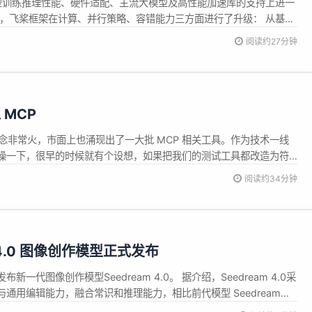
模型训练推理性能、硬件适配、主流大模型及高性能加速库的支持上进一
面，飞桨框架在计算、并行策略、容错能力三方面进行了升级： 从基础
的稀疏掩码注意力计算FlashMask V3，极致优化Attention的
阅读约27分钟
高效的FP8混合精度效果无损训练技术。 在分布式并行策略层面，
MCP
的概念非常火，市面上也涌现出了一大批 MCP 相关工具。作为技术一线
操一下，很早的时候就有个设想，如果把我们的测试工具都改造为符
然后全部接入 AI Agent，打造一个集万千工具于一体的智能管家来帮
阅读约34分钟
很完美的设想。很多宏伟或者天马行空的想法想要真正的落地，必然
m 4.0 图像创作模型正式发布
布新一代图像创作模型Seedream 4.0。 据介绍，Seedream 4.0采
通用编辑能力，融合常识和推理能力，相比前代模型 Seedream
 3.0，在多模态效果、速度和可用性上均实现显著突破。 使用同样 prompt，