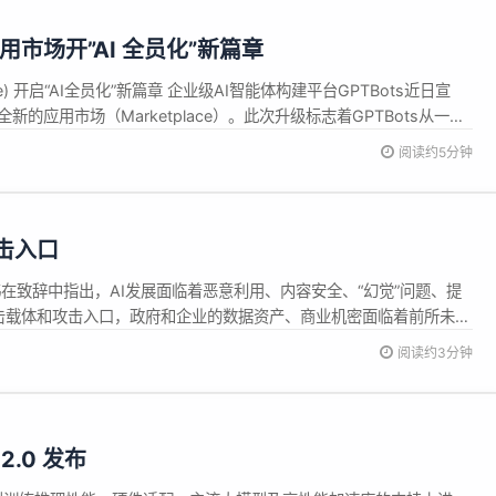
应用市场开”AI 全员化”新篇章
ce) 开启“AI全员化”新篇章 企业级AI智能体构建平台GPTBots近日宣
新的应用市场（Marketplace）。此次升级标志着GPTBots从一个
产力平...
阅读约5分钟
击入口
周鸿祎在致辞中指出，AI发展面临着恶意利用、内容安全、“幻觉”问题、提
击载体和攻击入口，政府和企业的数据资产、商业机密面临着前所未有
努力。 会上，360还发布了国内首个多智能体协同的大...
阅读约3分钟
.2.0 发布