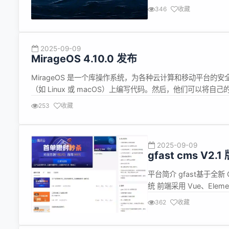
Regressive Zero-S
346
收藏
2025-09-09
MirageOS 4.10.0 发布
MirageOS 是一个库操作系统，为各种云计算和移动平台的安全
（如 Linux 或 macOS）上编写代码。然后，他们可以将自己的
程序和轻量级管理程序（如 FreeBSD 的 BHyve、OpenBSD 的 
253
收藏
2025-09-09
gfast cms V2.
平台简介 gfast基于全新 G
统 前端采用 Vue、El
单应用多系统的模式，将
362
收藏
性。 插件化： 可通过插件