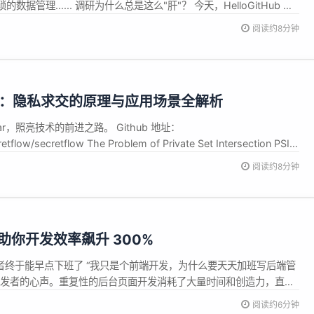
据管理...... 调研为什么总是这么"肝"？ 今天，HelloGitHub 带
OJUSURVEY（小桔调研），由滴滴开源专为调研而生。无论是问卷、
阅读约8分钟
它都能轻松搞定。更酷的是，它还集成了 AI 生成问卷 功...
SI：隐私求交的原理与应用场景全解析
r，照亮技术的前进之路。 Github 地址：
etflow/secretflow The Problem of Private Set Intersection PSI
 Intersection，直观的翻译名字为"隐私求交"。 从场景来看，隐私求交： 有
阅读约8分钟
」助你开发效率飙升 300%
者终于能早点下班了 “我只是个前端开发，为什么要天天加班写后端管
开发者的心声。重复性的后台页面开发消耗了大量时间和创造力，直到
为一名Vue开发者，当我发现这个基于Vue3+TypeScript的低代码开发
阅读约6分钟
了300%——从每天写3个页面到现在每天能完成10个以上完...