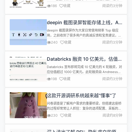
多模态数据以及千万⼩时规模的ASR（自动语音识
186
收藏
阅读约3分钟
别）数据训练构建而成。 Qwen3-ASR-Flash实现
了⾼精度⾼鲁棒性的语⾳识别性能，⽀持11种语⾔和
多种⼝⾳。与众不同的是，Qwen3-ASR-Flash⽀持
deepin 截图录屏智能存储上线，AI
⽤户以任意格式提供⽂本上下⽂，从⽽获得定制化...
大招在路上
deepin 截图录屏作为大家日常使用频率 Top 级应
用，之前收到了很多用户的真诚反馈和宝贵建议，感
谢大家的积极参与和建言献策。 目前，随着 deepin
240
收藏
阅读约3分钟
25.0.7 版本的更新，deepin 截图录屏新功能也上线
啦！本文将为大家详细介绍本次更新的具体内容，并
透露一下 deepin 截图录屏在后续的产品功能规划，
Databricks 融资 10 亿美元，估值
一起来看看吧。 新增功能：智能区分存储方式...
超 1000 亿美元
Databricks 宣布即将完成 10 亿美元的 K 轮融资，对
应估值超过 1000 亿美元。此轮融资由 Andreessen
Horowitz、Insight Partners、MGX、Thrive
198
收藏
阅读约3分钟
Capital 和 WCM Investment Management 共同
领投。 Databricks 表示，将利用这笔新资金加速其
AI 战略——扩展 ...
这款开源调研系统越来越“懂事”了
问卷调查是了解用户需求的重要桥梁，但搭建这座桥
的过程却常常让人抓狂：复杂的选项配置、呆板的界
面设计、繁琐的数据管理...... 调研为什么总是这
230
收藏
阅读约8分钟
么"肝"？ 今天，HelloGitHub 带来的开源调研系统
XIAOJUSURVEY（小桔调研），由滴滴开源专为调
研而生。无论是问卷、考试、测评还是复杂表单，它