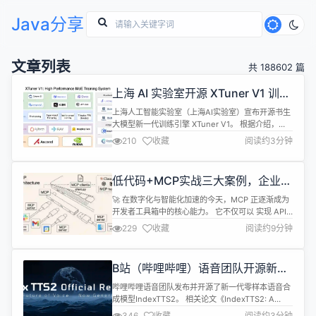
Java分享
文章列表
共 188602 篇
上海 AI 实验室开源 XTuner V1 训练
引擎
上海人工智能实验室（上海AI实验室）宣布开源书生
大模型新一代训练引擎 XTuner V1。 根据介绍，
XTuner V1 是伴随上海AI实验室“通专融合”技术路线
210
收藏
阅读约3分钟
的持续演进，以及书生大模型研发实践而成长起来的
新一代训练引擎。相较于传统的 3D 并行训练引擎，
XTuner V1 不仅能应对更加复杂的训练场景，还具备
低代码+MCP实战三大案例，企业如
更快的训练速度，尤其在超大规模稀疏混合专家
何通过MCP构建专属AI智能体？
（M...
🚀 在数字化与智能化加速的今天，MCP 正逐渐成为
开发者工具箱中的核心能力。 它不仅可以 实现 API
聚合与流程编排 ，还支持 插件生态扩展、智能体集
229
收藏
阅读约9分钟
成 以及 自动化任务执行 等多种场景------ 无论是 业
务系统联动 、内部工具开发 ，还是 AI 应用快速验
证，MCP 都发挥着越来越重要的作用。 ✨ 当 MCP
B站（哔哩哔哩）语音团队开源新一
与低代码结合 时，其潜力被进一步释放：...
代语音合成模型 IndexTTS2
哔哩哔哩语音团队发布并开源了新一代零样本语音合
成模型IndexTTS2。 相关论文《IndexTTS2: A
Breakthrough in Emotionally Expressive and
346
收藏
阅读约3分钟