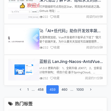
深入浅出了解 PSI：隐私求交的原理
都能轻松搞定。更酷的是，它还集成了 AI 生成问卷
与应用场景全解析
功...
打开链接即可点亮社区Star，照亮技术的前进之路。
Github 地址：
https://github.com/secretflow/secretflow The
222
收藏
阅读约8分钟
Problem of Private Set Intersection PSI 全称为
Private Set Intersection，直观的翻译名字为"隐私
求交"。 从场景来看，隐私求交： 有许...
🚀「AI+低代码」助你开发效率飙升
300%
无需熬夜加班，Vue开发者终于能早点下班了 “我只
是个前端开发，为什么要天天加班写后端管理界
面？”这是许多前端开发者的心声。重复性的后台页
232
收藏
阅读约6分钟
面开发消耗了大量时间和创造力，直到我遇到了
VTJ.PRO。 作为一名Vue开发者，当我发现这个基
于Vue3+TypeScript的低代码开发工具后，我的开
蓝鲸云 LanJing-Nacos-AntdVue
发效率提升了300%——从每天写3个页面到现在每
微服务框架 v1.0.0 发布
天能完成10个以上完...
v1.0.0 更新内容： 1、全新升级 JDK17； 2、全新设
计软件架构； 项目介绍 基于SpringCloud、
SpringSecurity、OAuth2、Nacos、Seata、
252
收藏
阅读约11分钟
MybatisPlus、Vue3、TypeScript、AntDesign、
MySQL等技术栈实现的单体前后端分离后台管理系
1
...
458
统；后端基于Java语言采用SpringCloud、...
459
460
...
1000
热门标签