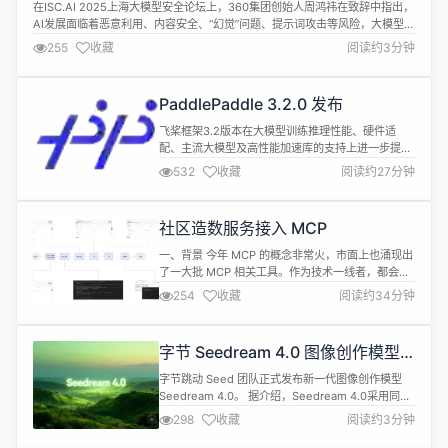
在ISC.AI 2025上海大模型安全论坛上，360集团创始人周鸿祎在致辞中指出，
AI发展面临着恶意利用、内容安全、“幻觉”问题、提示词攻击等风险，大模型既
是生产力工具，也可能成为新的攻击载体和攻击入口，政府和企业的数据资
255
收藏
阅读约3分钟
产、商业机密面临着前所未有的暴露风险，保障AI安全是一项长期而艰巨的任
务，需要各方协同努力。 会上，360还发布了国内首个多智能体协同的大...
PaddlePaddle 3.2.0 发布
飞桨框架3.2版本在大模型训练推理性能、硬件适
配、主流大模型及高性能加速库的支持上进一步提
升。 大模型训练方面，飞桨框架在计算、并行策略、
532
收藏
阅读约27分钟
容错能力三方面进行了升级： 从基础计算性能层面，
提出了存算重叠的稀疏掩码注意力计算FlashMask
V3，极致优化Attention的计算效率，同时还实现了
社区造数服务接入 MCP
高效的FP8混合精度效果无损训练技术。 在分布式并
行策略层面，提...
一、背景 今年 MCP 的概念非常火，市面上也涌现出
了一大批 MCP 相关工具。作为技术一线者，都会按
捺不住地去实操一下，很早的时候就有个设想，如果
254
收藏
阅读约34分钟
把我们的测试工具都改造为符合 MCP 服务协议标
准，然后全部接入 AI Agent，打造一个集万千工具
于一体的智能管家来帮助我们提效，是不是一个很完
字节 Seedream 4.0 图像创作模型
美的设想。很多宏伟或者天马行空的想法想要真正的
正式发布
落地，必然需要不断...
字节跳动 Seed 团队正式发布新一代图像创作模型
Seedream 4.0。 据介绍，Seedream 4.0采用同一
套构架实现文生图与通用编辑能力，融合常识和推理
298
收藏
阅读约3分钟
能力，相比前代模型 Seedream 3.0 和 SeedEdit
3.0，在多模态效果、速度和可用性上均实现显著突