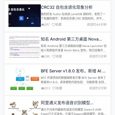
破。 使用同样 prompt，分别用 Seedream 3.0 和
CRC32 自包含退化现象分析
Seedre...
我的好友 fuzhe 在阅读 LevelDB 源码时，发现了一
个有趣的细节：系统在存储 CRC 校验码时，并不直
接使用计算出的值，而是要先做一个看似"多余"的
267
收藏
阅读约44分钟
mask 操作。这个操作包括右旋转 15 位和加上一个
神秘的常数 0xa282ead8ul。 代码注释提到这是为
了解决"对包含嵌入式 CRC 的字符串计算 CRC 是有
知名 Android 第三方桌面 Nova
问题的"，但到底什么问题？为什么...
Launcher 将停止维护
知名 Android 第三方桌面启动器 Nova Launcher 创
始人和原始开发者 Kevin Barry 宣布，他已经离开收
购 Nova Launcher 的分析公司 Branch，并不再参
290
收藏
阅读约2分钟
与该项目。
https://teslacoilapps.com/nova/solong.html 据
悉，Nova Launcher 由 Kevin Barry 带队...
BFE Server v1.8.0 发布，新增 AI 网
关能力
BFE 开源项目的数据面转发引擎 BFE Server 发布了
新版本v1.8.0，具体更新内容包括： 功能新增 支持
AI网关的部分基础功能 支持调用第三方WAF服务 支
203
收藏
阅读约2分钟
持通过HTTPS向后端RS转发请求 对AI网关的功能支
持 AI网关是模型与业务间的流量中枢，可统一接入多
种大模型，实现鉴权、流控、缓存、内容检测等多种
阿里通义发布语音识别模型
功能。 BFE本次新增AI网关的部分基础...
Qwen3-ASR-Flash
通义千问系列最新的语音识别模型 Qwen3-ASR-
Flash已正式发布，它基于Qwen3基座模型，经海量