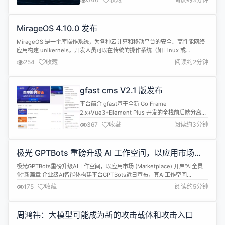
Duration-Controlled Auto-Regressive Zero-
Shot Text-to-Speech》已在arXiv上线，代码与模
型权重也同步在...
MirageOS 4.10.0 发布
MirageOS 是一个库操作系统，为各种云计算和移动平台的安全、高性能网络
应用构建 unikernels。开发人员可以在传统的操作系统（如 Linux 或
macOS）上编写代码。然后，他们可以将自己的代码编译成一个完全独立的、
254
收藏
阅读约2分钟
专门的 unikernel，在 Xen、KVM 管理程序和轻量级管理程序（如 FreeBSD
的 BHyve、OpenBSD 的 ...
gfast cms V2.1 版发布
平台简介 gfast基于全新 Go Frame
2.x+Vue3+Element Plus 开发的全栈前后端分离的
管理系统 前端采用 Vue、Element UI。 特征 高生
367
收藏
阅读约3分钟
产率：几分钟即可搭建一个后台管理系统 模块化：单
应用多系统的模式，将一个完整的应用拆分为多个系
统，后续扩展更加便捷，增加代码复用性。 插件化：
极光 GPTBots 重磅升级 AI 工作空间，以应用市场开”
可通过插件的方式扩展系统功能， 目前插件...
AI 全员化”新篇章
极光GPTBots重磅升级AI工作空间，以应用市场 (Marketplace) 开启“AI全员
化”新篇章 企业级AI智能体构建平台GPTBots近日宣布，其AI工作空间
（Workspace）完成重磅升级，并同步推出全新的应用市场
175
收藏
阅读约5分钟
（Marketplace）。此次升级标志着GPTBots从一个专业的AI开发工具，战略
性地演变为一个“人人可用”的企业级AI生产力平...
周鸿祎：大模型可能成为新的攻击载体和攻击入口