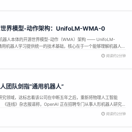
以下是本次升级的主要亮点： 工具全面升级：Co...
界模型-动作架构：UnifoLM-WMA-0
人本体的开源世界模型-动作（WMA）架构 —— UnifoLM-
为通用机器人学习提供统一的技术基础，核心在于一个能够理解机器人与
模型。 该世界模型具备两大核心功能： 仿真引擎：作为交互式仿真器
阅读约2分钟
合成数据。 策略增强：可与动作头对接，通过预测未来与物理世界的
机器人团队剑指“通用机器人”
器人研究领域，这标志着该公司在中断五年之后，重新将物理人工智能
。《连线》杂志报道称，OpenAI 正在招聘专门从事人形机器人研究的
和模拟训练，打造能够执行通用任务的机器人。 根据招聘信息，新成
阅读约2分钟
原型设计，其终极使命是创造“通用机器人，以加速通用人工智能