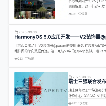
谷歌近期对外包公司 Glo
题被解雇。这一行动引发
导致这一冲突不断升级。 
281
收藏
推出的 Gemini 聊天机
2025-09-16
HarmonyOS 5.0应用开发——V2装饰器@
【高心星出品】 V2装饰器@param的使用 概念 在鸿蒙Ar
组件间的单向数据传递，这一点与V1中的@prop类似。 @P
@Param装饰的变量能够在初始化自定义组件时从外部传入，
223
收藏
2025-09-16
瑞士三强联合发布开
瑞士联邦理工学院洛桑分校（
计算中心（CSCS）近日联
在拉丁语中意为 “开放”。 与
287
收藏