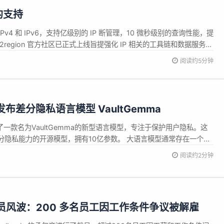
 的支持
IPv4 和 IPv6，支持亿级别的 IP 断管理，10 微秒级别的查询性能，提
2region 官方社区已正式上线旨提强化 IP 相关的工具链和数据服务，
文档 ...
阅读约5分钟
d 发布差分隐私语言模型 VaultGemma
出了一款名为VaultGemma的新型语言模型，专注于保护用户隐私。这
分隐私能力的开源模型，拥有10亿参数。 大语言模型通常存在一个隐
中记住了部分数据，包括姓名、地址甚至完整文档等敏感信息。而差
阅读约2分钟
程中引入可控的随机噪声，有效防止模型将输出与特定训练样本关联
裁员风波：200 多名员工因工作条件争议被解雇