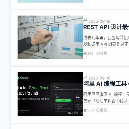
Anthropic 的 Claud
2025-09-16
REST API 设计最
Express.js 构建 
过去几年里，我创建并使
发和调用 API 时碰到
文章，但在我看来，其中
260
收藏
是会想：在更真实的场景
免过多复杂性干扰，...
2025-09-16
阿里 AI 编程工具
阿里巴巴旗下 AI 编程工
美元（现汇率约合 142.4
Pro 版权益 无限代码补
383
收藏
效。 2,000 Credits：