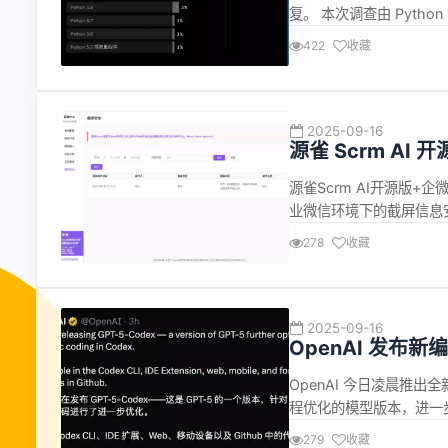
复。 本次调查由 Python So
2025 年 Python 现
422
收藏
Pyt...
2025-09-16
源雀 Scrm AI
源雀Scrm AI开源版+
业微信环境下的​​截屏信息
追溯​​的双重机制，为企业
278
收藏
智能截屏行为识别​​：系
2025-09-16
OpenAI 发布新编程
能力
OpenAI 今日凌晨推出全
程优化的模型版本，进一步提
示，该版本在代码审查、
279
收藏