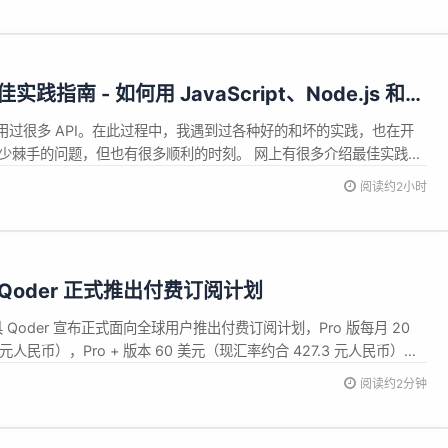
e 等美国大型模型相比，A...
佳实践指南 - 如何用 JavaScript、Node.js 和
REST API
用过很多 API。在此过程中，我遇到过各种好的和坏的实践，也在开
过不少棘手的问题，但也有很多顺利的时刻。 网上有很多介绍最佳实践的
不少都缺乏实用性。只懂理论、没几个实例固然有一定价值，但我总
阅读约2小时
中，这些理论该如何落地？ 简单的示例能帮助我们理解概念本身，避
 Qoder 正式推出付费订阅计划
具 Qoder 宣布正式面向全球用户推出付费订阅计划，Pro 版每月 20
 元人民币），Pro + 版本 60 美元（现汇率约合 427.3 元人民币）。
全和 Next Edits：智能补全代码，预测下一步操作，让编程更加轻松高
阅读约2分钟
灵活调用全球最...