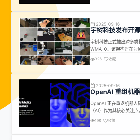
独立工作超过 7 小时”。
2025-09-16
宇树科技发布开源世
宇树科技正式推出跨多类机器
WMA-0。该架构旨在
环境交互物理规律的世界
326
收藏
运行，为机器人学习生成
交互过程，优化...
2025-09-16
OpenAI 重组
OpenAI 正在重返机
（AI）作为其核心关注点
人员，旨在通过远程操作
198
收藏
立的团队将专注于传感和
（AGI）的实现。...