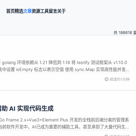
首页
精选
文章
资源
工具
留言
关于
共 188618 
ang 环境依赖从 1.21 降低到 1.18 将 testify 测试框架从 v1.10.0
SON 方法中设置 isEmpty 标志以表示空值 使用 sync.Map 实现高性能并发
阅读约1分钟
，借助 AI 实现代码生成
o Frame 2.x+Vue3+Element Plus 开发的全栈前后端分离的管理系
在当前软件开发中，AI已成为重要的辅助工具，甚至承担了大量代码生成
引导与规则制定的角色。然而，这一模式仍存在显著痛点：当基于现