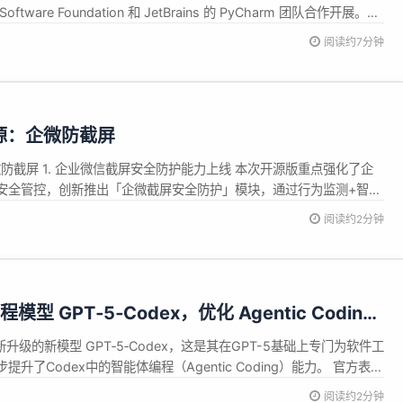
ftware Foundation 和 JetBrains 的 PyCharm 团队合作开展。
状（速通版） 50% 的 Python 开发者拥有不到 2 年的专业经验 51% 使用
阅读约7分钟
 开源：企微防截屏
企微防截屏 1. 企业微信截屏安全防护能力上线 本次开源版重点强化了企
安全管控​​，创新推出「企微截屏安全防护」模块，通过​​行为监测+智能
构建覆盖"行为发现-过程记录-责任定位"的全流程数据保护屏障： 🔒 ​​
阅读约2分钟
统实时监控企业微信各场景（包括聊天窗口...
模型 GPT‑5‑Codex，优化 Agentic Coding
新升级的新模型 GPT‑5‑Codex，这是其在GPT-5基础上专门为软件工
升了Codex中的智能体编程（Agentic Coding）能力。 官方表
功能开发、大规模重构等场景中表现显著提升，并且“在测试中可连续
阅读约2分钟