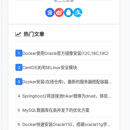
热门文章
Docker使用Oracle官方镜像安装(12C,18C,19C)
1
CentOS关闭SELinux安全模块
2
Dcoker安装(在线仓库)，最新的服务器搭配容器使
3
用
Springboot2将连接池hikari替换为druid，体验最
4
强大的数据库连接池
MySQL数据库在高并发下的优化方案
5
Docker快速安装Oracle11G，搭建oracle11g学习
6