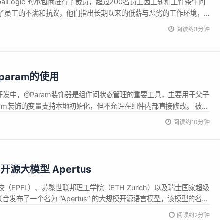
balLogic 的承包商进行了裁员，超过200名员工因工薪和工作条件问
了员工的不满和抗议，他们指出长期以来的低薪与恶劣的工作环境，
这些被裁的承包商主要负责谷歌的 AI 产品的评估和改进工作，包括新
阅读约3分钟
器人及其 AI 概述功能。这些员工通常通过对 AI 生成的内容...
param的使用
kTS开发中，@Param装饰器是组件间状态管理的重要工具，主要用于父子
aram装饰的变量支持本地初始化，但不允许在组件内部直接修改。 被
当数据源也是状态变量时，数据源的修改会同步...
阅读约10分钟
源大模型 Apertus
EPFL）、苏黎世联邦理工学院（ETH Zurich）以及瑞士国家超级
合发布了一个名为 “Apertus” 的大规模开源语言模型，该模型的名字
当前市场上如 OpenAI 的 GPT 系列、Meta 的 Llama 和
阅读约2分钟