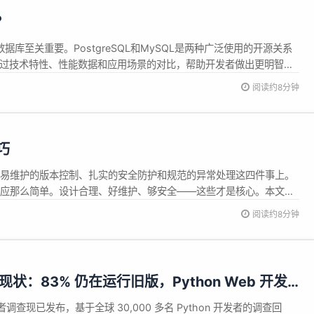
？
库至关重要。PostgreSQL和MySQL是两种广泛使用的开源关系
通过技术特性、性能数据和应用场景的对比，帮助开发者做出更明智的
greSQL（简称PG）以功能丰富、标准合规...
阅读约8分钟
技巧
源命名、易维护的版本控制、扎实的安全防护和规范的异常处理这四件事上。
P 请求响应那么简单。设计合理、好维护、够安全——这些才是核心。本文就
提：你得先了解 Richa...
阅读约8分钟
on 现状：83% 仍在运行旧版，Python Web 开发
发者调查现已发布，基于全球 30,000 多名 Python 开发者的调查回