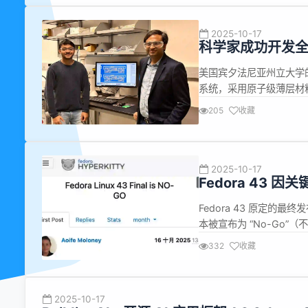
2025-10-17
科学家成功开发
美国宾夕法尼亚州立大学
系统，采用原子级薄层材
算设备铺平道路。 长久
205
收藏
但其主导地位正受到挑战
实现基本运算功能的计算机
2025-10-17
Fedora 43 
Fedora 43 原定的最
本被宣布为 “No-Go”
在其阻塞性 bug 列表
332
收藏
程序 Anaconda 出现问题 
2025-10-17