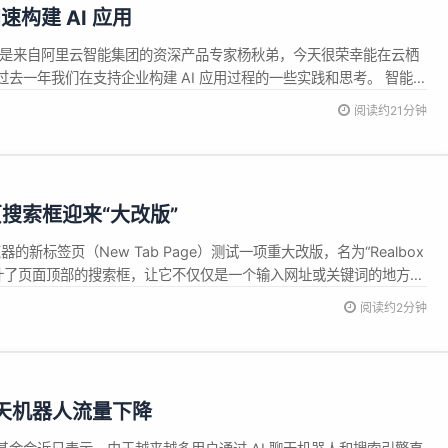
构建 AI 应用
我是来自阿里云智能集团的资深产品专家杨秋弟，今天很荣幸能在云栖
去一年我们在支持企业构建 AI 应用过程的一些实践和思考。 智能体
要组成部分 从事 AI 领域的同仁，无论是科研学者，落地 AI 的企
阅读约21分钟
或产品的供应端企业，我想大家都有非常一致的体感，就是 AI 应用的发
签页搜索框迎来“大改版”
览器的新标签页（New Tab Page）测试一项重大改版，名为“Realbox
设计了页面顶部的搜索框，让它不仅仅是一个输入网址或关键词的地方，
性的起点。 新版搜索框提供两种布局：“Tall（高版）”与
阅读约2分钟
索框上方新增 “Ask Google” 标语，下...
聊天机器人流量下降