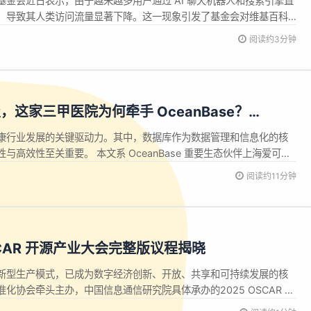
金会近日表示，由于越来越多用户通过 AI 聊天机器人和搜索引擎直
，导致其人类访问流量显著下降。这一现象引发了基金会对维基百科
媒体基金会的高级总监 Marshall Miller 在官方博客中指出，虽然
阅读约3分钟
受欢迎的，但 AI 工具和社交平台在使用维基百科内容时，应该鼓...
这家三甲医院为何牵手 OceanBase？
OceanBase）
康行业发展的关键驱动力。其中，数据库作为数据管理和信息化的核
与高效性至关重要。 本文系 OceanBase 重要生态伙伴上海爱可生
简称"爱可生"）投稿，将阐述国内某三甲医院业务系统升级至
阅读约11分钟
过程，以及技术迭代背后的创新点和成效。 如果医院患者的个人信息、医疗
SCAR 开源产业大会完整版议程揭晓
新型生产模式，已成为数字经济创新、开放、共享和可持续发展的核
化协会牵头主办，中国信息通信研究院具体承办的2025 OSCAR 开
 28 日在北京中关村国家自主创新示范区会议中心举行。大会以“可信开