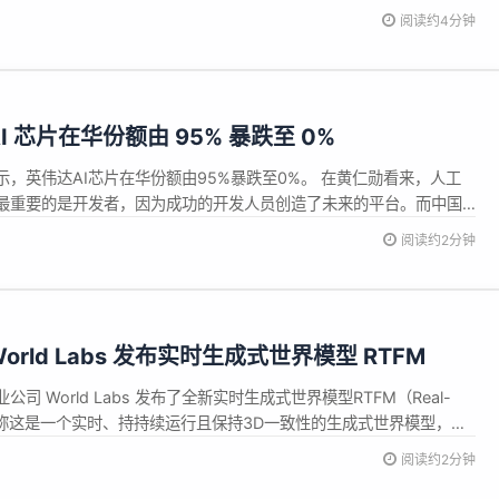
 AI 应用方向 具体实现方式 为开发者带来的核心价值 🛠️智能代码生
阅读约4分钟
a/Sketch/MasterGo等设计稿的JS...
 芯片在华份额由 95% 暴跌至 0%
，英伟达AI芯片在华份额由95%暴跌至0%。 在黄仁勋看来，人工
最重要的是开发者，因为成功的开发人员创造了未来的平台。而中国
工智能开发人员，这也是为什么中国在被限制进口先进AI芯片，也依然
阅读约2分钟
k这样的出色的人工智能技术的原因。 黄仁勋表示，如果希望世界建立在
rld Labs 发布实时生成式世界模型 RTFM
 World Labs 发布了全新实时生成式世界模型RTFM（Real-
del），称这是一个实时、持持续运行且保持3D一致性的生成式世界模型，亮
上运行。 据介绍，RTFM基于自回归扩散Transformer架构，通过端
阅读约2分钟
无需显式3D建模即可生成多视角2D图...