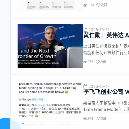
何利用AI实现低代码开发：
300
收藏
成 -设计稿转代码：解析Figm
2025-10-17
黄仁勋：英伟达 AI
近日黄仁勋接受采访时表示
智能和任何计算软件行业
拥有着全球约50%的人
275
收藏
能够开发出DeepSee
美国技术的基础...
2025-10-17
李飞飞创业公司 Wo
斯坦福大学教授李飞飞创业公司
Time Frame Mo
点是可在单个H100 GPU
274
收藏
到端训练大规模视频数据，