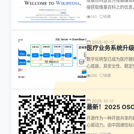
维基百科运营方维基媒体基
接获取维基百科上的信息
未来可持续发展的担忧。 维基
193
收藏
人们以新的方式获取知识是
2025-10-17
医疗业务系统升级，
（SQLServer->
数字化转型已成为医疗健
心底座，其安全性、稳定性
信息技术股份有限公司（
290
收藏
OceanBase 的全
记录、科研数...
2025-10-17
最新！2025 O
开源作为一种开放共享的
心驱动力。由中国通信标准
源产业大会将于 10 月