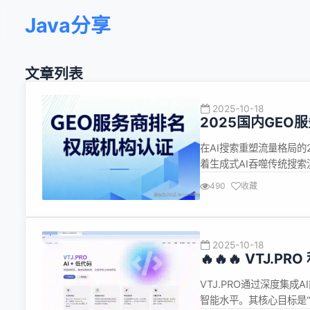
Java分享
文章列表
2025-10-18
2025国内GE
+实效双维度）
在AI搜索重塑流量格局的
着生成式AI吞噬传统搜索
键入口。据Gartner研
490
收藏
使用AI问答获取信息的比例
2025-10-18
🔥🔥🔥 VTJ.
VTJ.PRO通过深度集
智能水平。其核心目标是“