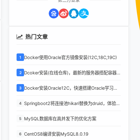
热门文章
Docker使用Oracle官方镜像安装(12C,18C,19C)
1
Dcoker安装(在线仓库)，最新的服务器搭配容器使
2
用
Docker安装Oracle12C，快速搭建Oracle学习环
3
境
Springboot2将连接池hikari替换为druid，体验最
4
强大的数据库连接池
MySQL数据库在高并发下的优化方案
5
CentOS8编译安装MySQL8.0.19
6