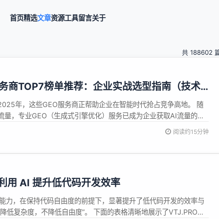
首页
精选
文章
资源
工具
留言
关于
共 188602 
O服务商TOP7榜单推荐：企业实战选型指南（技术
2025年，这些GEO服务商正帮助企业在智能时代抢占竞争高地。 随
流量，专业GEO（生成式引擎优化）服务已成为企业获取AI流量的关
究显示，到2028年，50%的搜索引擎流量将被AI搜索替代。 当前，用户
阅读约15分钟
已达63%，且AI答案的点击转化率比传统搜索高出2-3倍。...
PRO 利用 AI 提升低代码开发效率
成AI能力，在保持代码自由度的前提下，显著提升了低代码开发的效率与
降低复杂度，不降低自由度”。 下面的表格清晰地展示了VTJ.PRO如