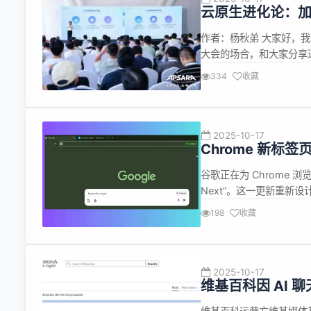
云原生进化论：加速
作者：杨秋弟 大家好，
大会的场合，和大家分享过
应用已成为应用架构中的重
334
收藏
业，还是提供 AI 技术
展...
2025-10-17
Chrome 新标
谷歌正在为 Chrome 浏
Next”。这一更新重新
而是一个更智能、更具交互
198
收藏
“Compact（紧凑版）”。搜
2025-10-17
维基百科因 AI 