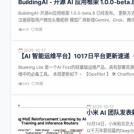
BuildingAI - 开源 AI 应用框架 1.0.0-bet
BuildingAI-开源AI应用框架 1.0.0-beta.8 已经发布。 更
注册获取用户微信头像昵称 模型厂商新增Gemini、Grok、腾讯混
支持 #27 修复 智能体快捷指令设置图片回复未...
416
收藏
2025-10-17
【AI 智能运维平台】1017日平台更新速递（Blu
Blueking Lite 是一个AI First的轻量版运维产品
维中的必备工具。 本周更新如下 ✨ 【OpsPilot 】 🛠️ C
lobechat的应用支持记录对话记录和运营统计 📊 【节点管理 】 ?
345
收藏
2025-10-17
小米 AI 团队发
女署名
10月14日，小米和北京
以千万年薪招募的Deep