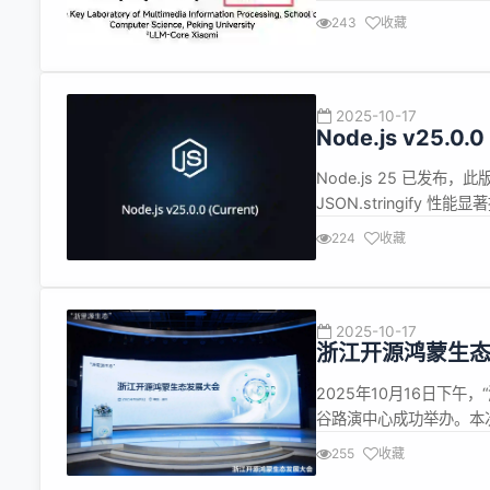
意的是，论文作者中并没
243
收藏
本科就读于北京师范大学
业。随后...
2025-10-17
Node.js v25.
Node.js 25 已发布
JSON.stringify 性
WebAssembly 和 J
224
收藏
--allow-net 参数 默认...
2025-10-17
浙江开源鸿蒙生
2025年10月16日下
谷路演中心成功举办。本
区人民政府承办，华为技
255
收藏
界精英，围绕开源鸿蒙与