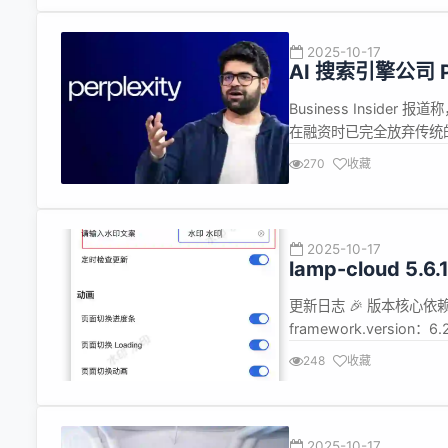
合作落地，为数字经济高..
2025-10-17
AI 搜索引擎公司 P
Business Insider 报道
在融资时已完全放弃传统的
实时问答的形式来与投资者
270
收藏
Perplexity 的 AI ...
2025-10-17
lamp-cloud
更新日志 🎉 版本核心依赖 - sp
framework.version：6.2
3.5.5+ - smart-doc.vers
248
收藏
2025-10-17