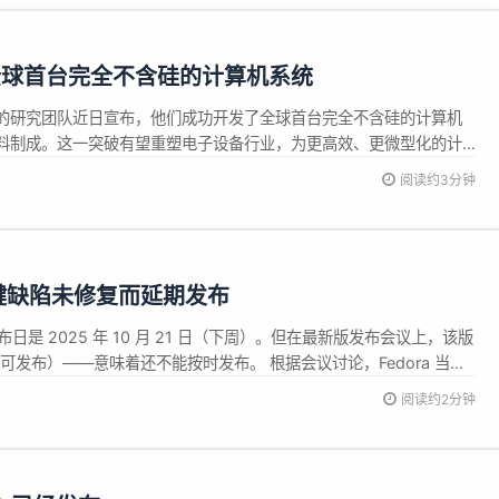
全球首台完全不含硅的计算机系统
的研究团队近日宣布，他们成功开发了全球首台完全不含硅的计算机
料制成。这一突破有望重塑电子设备行业，为更高效、更微型化的计
以来，硅一直是智能手机、计算机、电动车等半导体技术的核心材料，
阅读约3分钟
。宾夕法尼亚州立大学的科学家们首次利用二维（2D）材料制造出可
，彰...
因关键缺陷未修复而延期发布
终发布日是 2025 年 10 月 21 日（下周）。但在最新版发布会议上，该版
（不可发布）——意味着还不能按时发布。 根据会议讨论，Fedora 当前
中有十个已被接受的关键缺陷，这些问题涵盖多个关键组件或领域： 安装
阅读约2分钟
GDM（GNOME Displ...