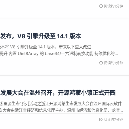
有标注罗福莉属于小米大模型团队。 通讯作者中的罗福莉是95后，她
阅读约1分钟
计算机专业，硕士毕业于北京大学计算语言学研究所计算语言学专
0.0 发布，V8 引擎升级至 14.1 版本
，此版本将 V8 引擎升级至 14.1 版本，带来以下重大改进：
能显著提升 内置 Uint8Array 的 base64/十六进制转换功能 持续优化的
IT 管道。 本次发布强化了默认安全应用与 Web 标准 API： 权限模型新增
阅读约1分钟
态发展大会在温州召开，开源鸿蒙小镇正式开园
午，“浙里源生态”系列活动之浙江开源鸿蒙生态发展大会在温州国际云软件
次大会由浙江省经济和信息化厅主办，温州市经济和信息化局、龙湾
术有限公司、民进浙江省委会开明智库提供支持，汇聚政产学研用各
阅读约7分钟
产业融合路径展开深度探讨，同步见证开源鸿蒙小镇开园及多项生态