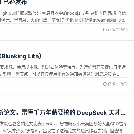
a.8 已经发布
新方式 git pull拉取最新代码 重启容器中的nodejs服务 更新内容 新增 微信
元、智谱AI、火山引擎厂商支持 优化 MCP新增streamableHttp
阅读约1分钟
eking Lite）
，具有部署资源要求低、使用成本低、渐进式体验等特点，为运维管理员提供日常运
hatflow 新增一类节点，可以直接使用平台的通知渠道进行消息通知 🤖
...
阅读约1分钟
表新论文，雷军千万年薪要挖的 DeepSeek 天才少
大学联合署名的论文发表于arXiv，曾被曝获小米集团创始人兼CEO雷军
Seek“天才少女”罗福莉，出现在了这篇论文的通讯作者之列，但值得注