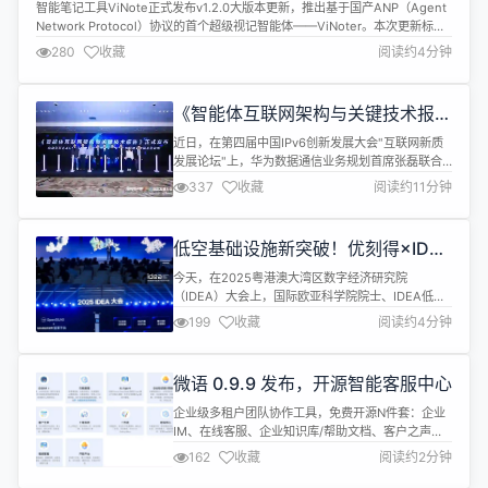
转录智能体
智能笔记工具ViNote正式发布v1.2.0大版本更新，推出基于国产ANP（Agent
Network Protocol）协议的首个超级视记智能体——ViNoter。本次更新标志
着ViNote从“被动工具”迈向“主动智能伙伴”的重要一步，实现自然语言驱动全
280
收藏
阅读约4分钟
流程任务落地。 🚀 智能进化：从工具到伙伴 ViNoter的核心突破在于对用户意
图的深度理解。通过集成...
《智能体互联网架构与关键技术报
告》发布
近日，在第四届中国IPv6创新发展大会"互联网新质
发展论坛"上，华为数据通信业务规划首席张磊联合
中国信息通信研究院、中国银联、中国通信标准化协
337
收藏
阅读约11分钟
会、中国移动研究院、中国电信研究院、中国联通研
究院、NIDA医疗行业委员会，以及ANP开源社区共
同发布《智能体互联网架构与关键技术报告》（以下
低空基础设施新突破！优刻得×IDEA
简称"报告"）。这标志着中国在智能体互联网基础设
联合发布 OpenSILAS 一体机
施建设和标准制定方面迈出了关...
今天，在2025粤港澳大湾区数字经济研究院
（IDEA）大会上，国际欧亚科学院院士、IDEA低空
经济分院执行院长李世鹏与优刻得董事长兼CEO季昕
199
收藏
阅读约4分钟
华联合发布双方共研的「OpenSILAS一体机」，标
志着低空基础设施向标准化、平台化迈出突破性的关
键一步，为行业规模化应用奠定了坚实基础。 国际欧
微语 0.9.9 发布，开源智能客服中心
亚科学院院士、IDEA低空经济分院执行院长李世鹏
与优刻得董事长兼CEO季...
企业级多租户团队协作工具，免费开源N件套：企业
IM、在线客服、企业知识库/帮助文档、客户之声、
工单系统、AI对话、工作流、呼叫中心、视频客服、
162
收藏
阅读约2分钟
开放平台。 语言 English 中文 管理端 多渠道 客服端
介绍 企业IM 局域网即时通讯 企业成员管理 聊天记录