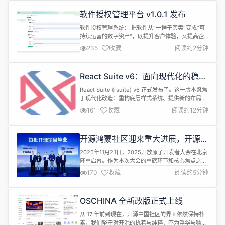
监控 ... 全渠道客服 多渠道接入 人工客服 客服Agent
软件授权管理平台 v1.0.1 发布
智能体，对接自有数据，自动执行操作 ....
软件授权管理系统： 把软件从"一锤子买卖"变成"可
持续运营的数字资产"，既提升客户体验，又提高企
业收入。 ✨ 新增功能 数据库初始化重试机制：提升
235
收藏
阅读约2分钟
系统在启动过程中的稳定性与容错能力 许可证管理功
能：支持许可证的撤销与下载操作，增强管理灵活性
语言切换功能：新增语言切换入口，优化语言选择界
React Suite v6：面向现代化的稳健
面，提升国际化体验 官方文档：更新官方文档，增加
升级
许可证结构与验证（客户端...
React Suite (rsuite) v6 正式发布了。这一版本聚焦
于现代化改造：重构底层样式系统、提供新的布局能
力，并整体提升响应式体验和开发流程。v6 代表
161
收藏
阅读约12分钟
React Suite 在稳定性的前提下，持续向更具适应性
的 UI 方案演进。 1. 样式系统的全面重构：拥抱 CSS
变量 v6 最重大的底层变革是将样式系统从 Less 彻
开源鸿蒙社区迎来重大进展，开源鸿
底迁移到了SCSS...
蒙项目顺利孵化毕业
2025年11月21日，2025开放原子开发者大会在北京
隆重启幕。作为本次大会的重磅环节和核心焦点之
一，在大会开幕式上，开放原子开源基金会（以下简
170
收藏
阅读约5分钟
称“基金会”）宣布开源鸿蒙项目达成开源孵化目标、
顺利毕业，这是项目开源共建五年来最具意义的成果
之一！ 项目毕业，意味着开源鸿蒙在技术演进、治理
OSCHINA 全新改版正式上线
体系、社区活跃度、生态影响力、产业落地等方面通
过了基金会的综合孵化评审，...
从 17 年前到现在，开源中国社区的界面依然保持朴
素，我们坚守对开源的执着与纯粹，不为浮华与噱头