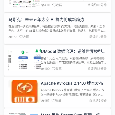
所动，而是专注于为开发者提供一个真实、自由的技
470
收藏
阅读约10分钟
术平台。 正是这种对开源的坚持与热爱，开源中国从
社区到 Gitee，再到模力方舟（Gitee AI），始终与
时俱进，始终坚持用开源的力量应对时代的变化。我
马斯克：未来五年太空 AI 算力将成新趋势
们所做的一切，希望能够让更多开发者因开源的发展
而受益，因开源的分...
在近日的一次公开讲话中，特斯拉首席执行官埃隆・马斯克预测，未来 4 至 5
年内，太空中的 AI 算力将会成为最具成本效益的选择。他认为，这得益于太空
中 “免费的” 太阳能和便捷的辐射冷却方式。 马斯克提到，随着 AI 计算集群的
168
收藏
阅读约2分钟
规模不断扩大，地球的电力和散热需求将达到现有基础设施无法承受的水平。
他估计，未来的 AI 算力可能需要 200 至 300 吉瓦，...
UModel 数据治理：运维世界模型构
建实践
作者：元乙 点击此处，观看视频解读！ 从可观测再
出发 回顾数十年可观测的演进历程，本质上反映了我
们对复杂系统认知方式的变化。 最初，我们面向单一
190
收藏
阅读约13分钟
数据类型构建监控体系------CPU、内存、磁盘，一
个个孤立的指标告诉我们"什么地方出了问题"。随着
系统复杂度提升，我们开始收集多类数据------日
Apache Kvrocks 2.14.0 版本发布
志、指标、链路并行发展，试图从不同维度观察同一
个系统。 进一步，...
Apache Kvrocks 社区近日发布了 2.14.0 版本。作
为一款基于 RocksDB 构建的分布式键值（Key-
Value）NoSQL 数据库，Kvrocks 兼容 Redis 协
167
收藏
阅读约6分钟
议，旨在通过将数据存储在磁盘（SSD）上来降低内
存成本并提升数据容量，同时维持与 Redis 类似的访
问接口。 本次 2.14.0 版本主要在数据一致性选项、