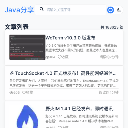
Java分享
文章列表
共 188623 篇
WoTerm v10.3.0 版发布
v10.3.0 曾经有多个用户反馈重装系统后，导致会话
数据库丢失找不回来的问题，而最近本人也遇到这一
问题，差点就找不回会话数据库，故此增加了会话数
184
收藏
阅读约2分钟
据库目录迁移的功能，方便系统重装时，会话数据库
恢复的问题。 本次更新的功能列举如下： - 增加界面
字体调整，解决4K显示屏幕字体不能改变问题。 - 增
🎉 TouchSocket 4.0 正式版发布！高性能网络通信框
加会话数据库迁移功能，方便系统重装时，数据库找
架迎来重大升级
回问题。 - 优化...
各位开发者朋友们，大家好！ 我们非常高兴地宣布，TouchSocket 4.0 正式版
已正式发布！这是一个里程碑式的版本，带来了更强大的功能、更优的性能和
更好的开发体验。 ✨ TouchSocket 简介 TouchSocket 是一个基于 C# 的高
205
收藏
阅读约4分钟
性能、易用的网络通信框架，支持 TCP、UDP、HTTP、WebSocket、RPC、
MQTT、Modbus...
野火IM 1.4.1 已经发布，即时通讯系
统
野火IM 1.4.1 已经发布，即时通讯系统 此版本更新内
容包括： Release note 1.4.1: 解决移动端和PAD同
时存在时推送计数错误问题。 添加配置，当销毁用户
183
收藏
阅读约7分钟