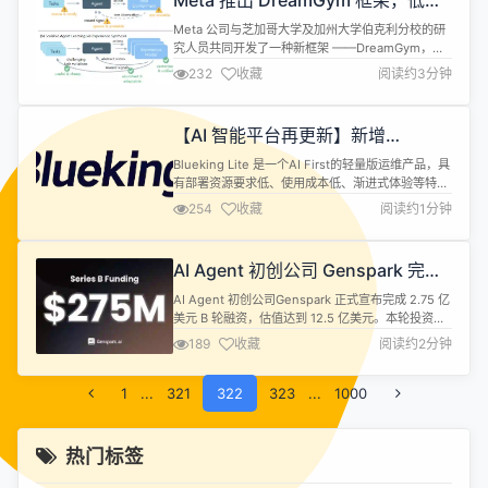
Meta 推出 DreamGym 框架，低成
统计类数据结...
本高效训练 AI 代理
Meta 公司与芝加哥大学及加州大学伯克利分校的研
究人员共同开发了一种新框架 ——DreamGym，旨
在解决使用强化学习（RL）训练大型语言模型
232
收藏
阅读约3分钟
（LLM）代理所面临的高成本、复杂基础设施和不可
靠反馈等问题。DreamGym 通过模拟 RL 环境来训
练代理，使其能够高效地处理复杂应用程序。
【AI 智能平台再更新】新增
DreamGym 在训练过程中能够动态调整任务难度，
Chatflow Web 对话框+SNMP 日志
确保代理逐步学习并...
Blueking Lite 是一个AI First的轻量版运维产品，具
接入
有部署资源要求低、使用成本低、渐进式体验等特
点，为运维管理员提供日常运维中的必备工具。 本周
254
收藏
阅读约1分钟
更新如下 ✨ OpsPilot ⚙️ Chatflow 新增 Web 对话
框，支持 AG-ui 协议接入其他系统，多会话智能管
理 🛠️ 系统管理 👑 新增 报错日志管理，快速筛选异
AI Agent 初创公司 Genspark 完成
常，轻松排查问...
2.75 亿美元 B 轮融资
AI Agent 初创公司Genspark 正式宣布完成 2.75 亿
美元 B 轮融资，估值达到 12.5 亿美元。本轮投资方
包括硅谷老牌风投 Emergence Capital、以及 SBI
189
收藏
阅读约2分钟
Investment、LG Technology Ventures、
Pavilion Capital、UpHonest Capital 等全球科技投
1
...
321
资机构。 据了解，...
322
323
...
1000
热门标签