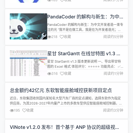
时是否销毁用户信息和用户的消息。 添加配置，现在
搜索用户的次数。 附件的版本有3种格式，分别是
Java通用版本、Deb格式安装包和Rpm格式安装包
PandaCoder 的解构与新生：为中
包，可以根据平台或者自己的习惯下载其中...
文开发者造一束专注的光
PandaCoder 的解构与新生：为中文开发者造一束专
注的光 “我不是在做工具，我是在为开发者造光；真
正的创造，有时始于勇敢的拆解。” 写下这两句话
218
收藏
阅读约5分钟
时，“深圳的雨”刚刚停歇，窗外的空气湿润而清冽，
像极了我此刻的心情——平静中带着决断。
PandaCoder，这个以国宝熊猫为名、为中文开发者
星甘 StarGantt 在线甘特图 v1.3 超
而生的小插件，已经悄然走过了一段喧嚣与静默交织
酷功能发布
的旅程。它最初的模样，...
星甘 StarGantt v1.3 版本更新说明 一、导出带甘特
图的 Excel 格式 体验评分：⭐⭐⭐⭐⭐ 功能亮点： ✅
导出标准 Excel 格式 ✅ 带有进度的甘特图 使用场
316
收藏
阅读约1分钟
景：需要导出 Excel 格式，和其他 WORD 文档一起
汇报等。 二、设置基线 体验评分：⭐⭐⭐⭐⭐ 橙色细
条: 通常代表基线计划(原始计划) 蓝色粗条: 代表实际
总金额约42亿元 东软智能座舱域控获新项目定点
进度/当前计...
近日，东软集团收到国内某知名大型汽车厂商的定点通知，选择东软作为指定
供应商，为其2026-2027年内量产上市的多款车型供应智能座舱域控制器，涉
及总金额约为42亿元人民币。 智能座舱是前沿感知与交互体验的载体，是智能
195
收藏
阅读约3分钟
汽车技术实力的“中枢神经”与核心体现。在智能座舱领域，东软拥有深厚的技术
积累和全球化项目经验，早已跻身主流车企核心供应商阵营。此次新获定点的
智能...
ViNote v1.2.0 发布！首个基于 ANP 协议的超级视频