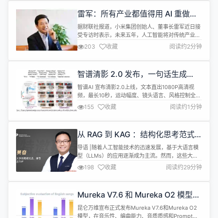
（Everything is a file）”理念，希望在当下 AI
雷军：所有产业都值得用 AI 重做一
Age...
遍
据财联社报道，小米集团创始人、董事长雷军近日接
受专访时表示，未来五年，人工智能将对传统产业产
生深刻影响，提出“所有产业都值得用AI再做一遍”的
203
收藏
阅读约2分钟
重磅论断。 雷军以小米汽车工厂为例，阐述了AI与传
统制造融合带来的效率飞跃。他指出，通过结合X光
机和AI视觉大模型对大压铸件进行检测，检测时间可
智谱清影 2.0 发布，一句话生成
压缩至2秒内，效率是人工的10倍，精度提升至人工
1080P 视频
的5倍以上，体现了AI对质...
智谱AI 宣布清影2.0上线，文本直出1080P高清视
频，最长10秒，运动幅度、镜头语言、风格控制全由
模型说了算。 官方实测显示，画质与稳定性已接近
155
收藏
阅读约1分钟
OpenAI Sora，且中文提示词理解更准、生成更快。
新版本基于自研CogVideoX大模型，支持一次跑多
条视频、自由指定镜头推拉摇移，还能“导演”画面风
从 RAG 到 KAG ：结构化思考范式
格——赛博霓虹、国风水墨、胶片复古，一句话搞
下的复杂推理
定。智谱同...
导语 |随着人工智能技术的迅速发展，基于大语言模
型（LLMs）的应用逐渐成为主流。然而，这些大模
型在实际应用中仍像在“闭卷考试”，一旦题目超纲便
198
收藏
阅读约29分钟
只能凭空编造，即便后来引入 RAG 让其“开卷”，也
常因翻不到正确的页码而答非所问。尤其在垂直领域
的应用中，单纯依靠大模型往往无法满足复杂业务对
Mureka V7.6 和 Mureka O2 模型正
精准问答、实时知识更新和推理深度的需求。因此，
式发布
技术正从 RAG (Ret...
昆仑万维宣布正式发布Mureka V7.6和Mureka O2
模型，在音乐性、编曲能力、音质质感和Prompt贴