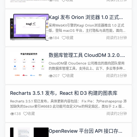
以人形机器人为代表的具身智能产业规模，正在以超
50%的增速跨越式发展。根据市场调研机构预测，
2030年将达到千亿元市场规模。 “我们也看到，当前
Kagi 发布 Orion 浏览器 1.0 正式
人形机器人在技术路线、商业化模式、应用场景等方
版：基于 WebKit 引擎、不集成 AI
面尚未完全成熟，随着新兴资本...
采用WebKit引擎的Kagi Orion浏览器推出 1.0 正式
功能
版，登陆 macOS 平台，主打隐私与高性能，面向希
望兼得系统内置 Safari 浏览器的速度、又不愿被浏览
184
收藏
阅读约3分钟
数据收集跟踪的用户。 下载地址：
https://cdn.kagi.com/downloads/OrionInstaller.dmg
对于想摆脱目前市场上占主导地位的 Chromium
数据库管理工具 CloudDM 3.2.0.0
浏...
发布，支持 Redis、Hologres
CloudDM是 ClouGence 公司推出的面向团队使用
的数据库管理工具，支持云上、云下、多云等多种环
境，并且提供20+数据源的支持。CloudDM 还支持
207
收藏
阅读约3分钟
数据库DevOps CI/CD功能，将用户产品发布流程中
数据库发布和程序发布无缝串联起来。 更新亮点 新
增Redis数据源，并支持可视化操作、数据查询、
Recharts 3.5.1 发布，React 和 D3 构建的图表库
SQL 审核、SQL 审计、CI/CD 等...
Recharts 3.5.1 现已发布，具体更新内容包括： Fix Pie：为Pieshapeprop 添
加缺失的Sector索引#6683 此功能可自定义Pie的特定扇区，类似于 2.x 版本
中的activeIndex。 PiePieChart：防止 multi-PiePieCharts在共享数据键时
138
收藏
阅读约2分钟
出现 cross-Pie 高亮#6678 仅当鼠标悬停在...
OpenReview 平台因 API 接口存在