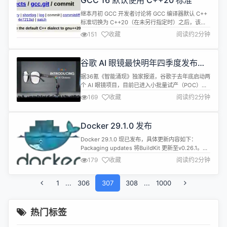
GCC 16 默认使用 C++20 标准
选择，构成了 Sol...
继本月初 GCC 开发者讨论将 GCC 编译器默认 C++
标准切换为 C++20（在未另行指定时）之后，该变
更现已正式实施。当前合并的变更将默认编译器标准
151
收藏
阅读约2分钟
从 C++17/GNU++17 调整为 C++20（准确说是
GNU++20 dialect），适用于未另行指定的 C++ 代
码编译场景。 GCC 开发人员发现他们自身的代码库
谷歌 AI 眼镜最快明年四季度发布：
尚未完全兼容 C++20，但...
富士康代工、三星设计
据36氪《智能涌现》独家报道，谷歌于去年底启动两
个 AI 眼镜项目，目前已进入小批量试产（POC）阶
段，正密集推进工业设计与元器件选型，预计最早将
169
收藏
阅读约2分钟
于 2026 年第四季度发布。硬件由富士康代工，三星
提供参考设计，高通供应芯片，歌尔股份等中国供应
商亦参与其中。 产品预计将采用光波导镜片与摄像头
Docker 29.1.0 发布
方案，由 Google Labs 平台工程负责人 Michael
K...
Docker 29.1.0 现已发布，具体更新内容如下：
Packaging updates 将BuildKit 更新至v0.26.1。
moby/moby#51551 将 containerd 二进制文件更新
179
收藏
阅读约2分钟
至 v2.2.0（静态二进制文件）。
moby/moby#51271 Networking 不要在容器重启后
1
...
306
覆盖用户修改的/etc/resolv.conf...
307
308
...
1000
热门标签