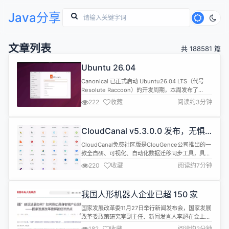
Java分享
文章列表
共 188581 篇
Ubuntu 26.04
Canonical 已正式启动 Ubuntu26.04 LTS（代号
Resolute Raccoon）的开发周期，本周发布了
Ubuntu 26.04 首个 Snapshot 1 ISO，这也是新一
222
收藏
阅读约3分钟
轮每月快照节奏的开端。 下载地址
https://cdimage.ubuntu.com/ubuntu/releases/26.04/
htt...
CloudCanal v5.3.0.0 发布，无惧
海量表的数据实时迁移同步
CloudCanal免费社区版是ClouGence公司推出的一
款全自研、可视化、自动化数据迁移同步工具，具备
结构迁移、数据迁移、数据同步、数据校验、数据订
220
收藏
阅读约7分钟
正等功能，支持60+ 款流行关系型数据库、实时数
仓、消息中间件、缓存数据库和搜索引擎之间数据互
通，其中包含国产数据库OceanBase、PolarDB、
我国人形机器人企业已超 150 家
TiDB、StarRocks、Doris、Rocket...
国家发展改革委11月27日举行新闻发布会，国家发展
改革委政策研究室副主任、新闻发言人李超在会上指
出，近年来，在创新引领和需求释放的双重作用下，
182
收藏
阅读约2分钟