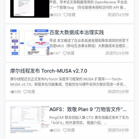
未授权访问漏洞，导致审稿人数据可
昨夜，学术论文审稿最常用的 OpenReview 平台出
公开访问
了一个前端 bug （存在能够未授权访问的 API 接
口，调用该接口可以查找历史所有会议论文的审稿人
303
收藏
阅读约4分钟
和 Area Chair 等实名信息），导致原本的「双盲评
审」变成了实名打分且分数可查。 只要把投稿的
paper ID 填入特定的 API 链接（如下），就能瞬间
百度大数据成本治理实践
拉出这篇论文的所有作者、审稿人、AC 的...
导读 本文概述了在业务高速发展和降本增效的背景下
百度MEG（移动生态事业群组）大数据成本治理实践
方案，主要包含当前业务面临的主要问题、计算数据
147
收藏
阅读约23分钟
成本治理优化方案、存储数据成本治理优化方案、数
据成本治理成果以及未来治理方向的一个思路探讨，
为业界提供可参考的治理经验。 01 背景 随着百度各
摩尔线程发布 Torch-MUSA v2.7.0
业务及产品的快速发展，海量的离线数据成本在持续
地增长。在此背景下，通过大数...
摩尔线程近日正式发布PyTorch 深度学习框架的 MUSA 扩展库——Torch-
MUSA v2.7.0，新版本在功能集成、性能优化与硬件支持方面实现进一步突
破。 自v2.5.0起，Torch-MUSA版本号已与PyTorch主版本号保持同步，便于
198
收藏
阅读约5分钟
开发者进行版本识别与管理。新版本进一步集成muSolver与muFFT等计算加
速库，显著提升复杂计算任务的执行...
AGFS：致敬 Plan 9 “万物皆文件”理
念的 Agent 文件系统
PingCAP 联合创始人兼 CTO 黄东旭最近发布了名为
「AGFS」的开源项目。 根据介绍，
AGFS（Aggregated File System / Agent File
220
收藏
阅读约8分钟
System）尝试以“文件系统统一抽象”方式聚合现代
多种后端服务。项目灵感来自 Plan 9 的“万物皆文件