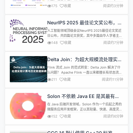
合度等多个维度相较前序版本实现显著提升。 在响应
175
收藏
阅读约3分钟
速度、系统稳定性和推理效率方面也得到大幅增强，
为创作者带来更轻量、更流畅、面向大规模使用的实
时音乐生成体验。 Mureka全新模型延续了一贯的
NeurIPS 2025 最佳论文奖公布，中
MusiCoT细粒度音乐建模体系：从旋律、和声、节
国研究者贡献突出
奏、编曲...
人工智能领域顶级会议NeurIPS 2025最佳论文奖近
日公布，共四篇论文获奖，其中多篇由华人学者主
导。获奖工作涵盖语言模型多样性、大模型注意力机
148
收藏
阅读约7分钟
制、深度强化学习及扩散模型理论。 其中包括 Liwei
Jiang 等提出的《Artificial Hivemind》，揭示大模
型生成中的“人工蜂群效应”；Zihan Qiu 等来自阿里
Delta Join：为超大规模流处理实现
巴巴Qwen团队的《Gate...
计算与历史数据解耦
Flink 流式 Join 的范式转变：Delta Join 解决了什
么问题？ Apache Flink 一直以来都擅长有状态流处
理，但传统流式 Join 在面对海量数据和高基数 Key
211
收藏
阅读约11分钟
时却遇到了瓶颈。问题在于为了保证正确性，你必须
将所有历史数据永久保存在 Flink 状态中------这显
然不可持续。 Delta Join（FLIP-486）彻底改变了
Solon 不依赖 Java EE 是其最有价
这...
值的设计！
在 Java 后端开发领域，Solon 作为一个后起之秀的
微服务应用开发框架，正以其轻量、快速、高度灵活
的特性获得越来越多的关注。与 Spring/Spring
152
收藏
阅读约6分钟
Boot 等早期框架诞生于 Java EE（现 Jakarta EE）
的生态背景不同，Solon 从一开始就明确地选择了不
依赖 Java EE 规范的设计路径。正是这一看似激进的