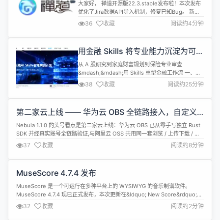
Jira 数据 API 导入机制，解已知
与已知问题...
大家好， 禅道开源版22.3.stable发布啦！本次发布
Bug
优化了Jira数据API导入机制，修复已知Bug。 新版
本将为用户带来更好的使用体验和更高的工作效率，
36
收藏
阅读约4分钟
感谢大家一直以来的支持和反馈，我们将继续努力提
供更优秀的产品和服务！ 新增功能点 优化Jira数据
API导入机制： 将Jira项目获取的接口改为临时数据
用金融 Skills 将专业能力沉淀为可复
存储 将Jira构建获取的接口改为临时数据存储...
用工作流
从 A 股研究到家庭财富规划到保险专业审查
&mdash;&mdash;用 Skills 重塑金融工作流 一、我
是怎么参与进苍穹共创计划的 天禧 AI Skills 苍穹共
38
收藏
阅读约25分钟
创计划是联想面向开发者发起的 Skils 共创活动：开
发者可以将自己沉淀的 Skill 提交到联想开放平台，
通过审核后上架到天禧 AI 技能广场，让更多天禧 AI
第二家云上线 —— 华为云 OBS 全链路接入，自定义
的用户直接调用。 简单介绍...
应用菜单与关于弹窗、侧栏体验与浅色主题打磨
Nebula 1.1.0 的头号看点是第二家云上线：华为云 OBS 已从零手写独立 Rust
SDK 并经真实账号全链路验证,与阿里云 OSS 共用同一套浏览 / 上传下载 / 分
享 / 传输逻辑&mdash;&mdash;新增一家云,应用界面一行未改。这一版同时对
37
收藏
阅读约8分钟
桌面端的应用菜单、关于弹窗、侧栏体验与浅色主题做了一轮打磨。 The
headline of ...
MuseScore 4.7.4 发布
MuseScore 是一个可运行在多种平台上的 WYSIWYG 的音乐制谱软件。
MuseScore 4.7.4 现已正式发布，本次更新在&ldquo; New Score&rdquo;对
话框中添加了以下乐器： Chinese：古琴、琵琶、扬琴 Japanes：
32
收藏
阅读约2分钟
Hichiriki（筚篥）、Sho&zwnj;（笙） Korean (melodic)：Ajaen...