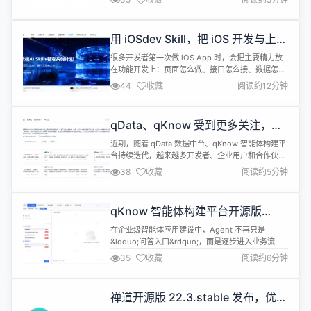
国第二巡回上诉法院就 Xinuos 诉 IBM 一案举行了在
线听证。争议的核心是一句被问了二十三年还没问清
楚的话：Unix 到底是谁的？ 从 Project Monterey
用 iOSdev Skill，把 iOS 开发与上架
开始 故事要从 ...
经验变成可复用工作流
很多开发者第一次做 iOS App 时，会把主要精力放
在功能开发上：页面怎么做、接口怎么接、数据怎么
存、体验怎么优化。可真正走到发布阶段才会发现，
44
收藏
阅读约12分钟
一个 App 能不能顺利上架，并不只取决于代码写得
怎么样。 但其实，从开发到 App Store 发布，中间
还有一条很长的链路：Bundle ID&rarr;Team&rarr;
qData、qKnow 受到更多关注，合
证书&rarr;Provisioni...
规使用与开源生态共建同样重要
近期，随着 qData 数据中台、qKnow 智能体构建平
台持续迭代，越来越多开发者、企业用户和合作伙伴
开始关注、使用和了解我们的产品。 与此同时，我们
38
收藏
阅读约5分钟
也陆续收到社区用户反馈：部分非官方人员在闲鱼等
平台销售 qData、qKnow 开源版相关源代码、安装
包或文档资料，甚至出现代码来源不明、版本混乱、
qKnow 智能体构建平台开源版
部署报错、冒充官方服务等情况。 为了帮助大家更清
v2.2.3 发布：支持用户自定义工
晰地理解 q...
在企业级智能体应用建设中，Agent 不再只是
具，Agent 类型 Bot 编排能力进一
&ldquo;问答入口&rdquo;，而是逐步进入业务流
步增强
程、数据服务、系统操作与知识协同等更复杂的场
35
收藏
阅读约6分钟
景。 这也意味着，平台需要具备更强的工具接入能
力、更清晰的编排管理能力，以及更低的业务配置门
槛。 本次 qKnow智能体构建平台开源版 v2.2.3，围
禅道开源版 22.3.stable 发布，优化
绕 Agent 能力增强、系统配置优化、前端体验完善