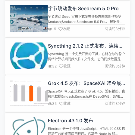
字节跳动发布 Seedream 5.0 Pro
字节跳动 Seed 宣布正式发布多模态图像创作模型
&mdash;&mdash; Seedream 5.0 Pro。 根据介
绍，Seedream 5.0 Pro 相比之前版本在图文匹配、
19
收藏
阅读约3分钟
结构合理性、文字渲染与画面美感等基础能力上全面
提升，并带来了四大核心能力突破： 复杂信息可视
化：将数据、概念与密集文字准确转化为专业排版，
Syncthing 2.1.2 正式发布，连续文
直接用于高信息密度的内容生产。 交互式...
件同步工具
Syncthing 是一个免费开源的工具，它能在你的各个
网络计算机间同步文件 / 文件夹，它的同步数据是直
接从一个系统中直接传输到另一个系统的，并且它是
32
收藏
阅读约3分钟
安全且私密的。 Syncthing 2.1.2 现已发布，主要更
新内容包括： Fixes fix：在 Windows 系统中，如
果控制台不是在某个控制台中打开的，则不要分配控
Grok 4.5 发布：SpaceXAI 迄今最
制台 #10726 fix(con...
强模型，token 效率是竞品 4 倍
SpaceXAI 今天正式发布了 Grok 4.5。没有铺垫，直
接甩数据&mdash;&mdash;在 DeepSWE、SWE
Bench Pro、Terminal Bench 等主流基准上全面对
35
收藏
阅读约3分钟
标 GPT-5.5 和 Opus 4.8。 这次最狠的牌不是跑
分，是 token 效率。SWE Bench Pro 任务中，
Grok 4.5 平均只用 15,954...
Electron 43.1.0 发布
Electron 是一个使用 JavaScript、HTML 和 CSS 构
建跨平台的桌面应用程序。它基于 Node.js 和