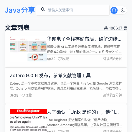
Java分享
文章列表
共 188637 篇
华邦电子全栈存储布局，破解边缘AI
系统瓶颈
随着边缘 AI 从实验阶段走向实际落地，存储带宽正
逐渐成为系统中最关键的瓶颈之一。在许多嵌入式 AI
推理应用中，主要的限制因素往往不是处理器本身，
32
收藏
阅读约8分钟
而是存储接口。边缘处理器需要更高带宽来应对日益
增长的 AI 工作负载，但同时，它们还必须严格受制
于功耗、电路板空间、散热设计以及整体系统成本。
Zotero 9.0.6 发布，参考文献管理工具
一旦接口达到了吞吐量的上限，单纯增加算力所带来
的系统级收益会十分有限...
Zotero 是一个参考文献管理软件，也是一个免费 Firefox 和 Google 浏览器扩
展。Zotero 可以协助用户收集、管理及引用研究资源，包括期刊、书籍等各类
文献和网页、图片等。 Zotero 9.0.6 现已发布，具体更新内容如下： Citation
38
收藏
阅读约2分钟
对话框优化 允许在 item-details 面板打开时点击&ldquo;Accept&rdq...
为了确认「Unix 是谁的」，他们已
经吵了 23 年
The Register 把这起案件叫做「僵尸诉讼」
&mdash;&mdash;每隔几年，它就从坟墓里爬起来
一次。上个月，它又醒了。 2026 年 6 月 22 日，美
35
收藏
阅读约5分钟