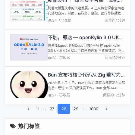
新品发布 ｜ 绿盟安全智算一体机，
构建“算力、调度、安全“深度融合的
随着大模型技术的飞速发展，AI正从概念探索全面迈
AI基础设施
向落地应用。然而，在政务、金融、医疗等数据敏感
行业，算力部署正加速从公有云向私有化迁移
34
收藏
阅读约4分钟
&mdash;&mdash;如何快速构建安全、高效、可控
的智算底座，成为客户面临的核心挑战。 一、绿盟安
全智算一体机 传统模式往往是&quot;先建算力、后
不触，即达 — openKylin 3.0 UKUI
补安全&quot;，这种拼凑式方案不仅存在防护盲区，
交互新体验即将到来
更难以应对AI场景...
屏幕能&quot;看见&quot;你的手吗 在 openKylin
3.0 UKUI 4.24 给出了自己的答案 不背快捷键、不学
新规则 挥手之间，截屏、翻页、调音量 声声回应，
29
收藏
阅读约2分钟
朗读、跟随、每一笔都有回响 这一次，我们把
&quot;操控&quot;做轻，把&quot;温度&quot;做实
https://www.bilibili.com/video/BV1C...
Bun 宣布将核心代码从 Zig 重写为
Rust：AI 11 天完成机械移植，稳定
2026 年 7 月 8 日，Bun 团队在其官方博客发布重磅
性与性能显著提升
消息：经过 11 天的高强度工作，Bun 全部 1448 个
Zig 文件已被机械式转换为 Rust 代码，测试套件实
27
收藏
阅读约12分钟
现 100% 通过率。新版本（v1.4.0）已通过 canary
渠道发布，标志着这个曾以极致性能著称的
1
...
JavaScript 全栈工具链正式迈入 Rust 时代。 这一决
27
28
29
...
1000
定并非简...
热门标签