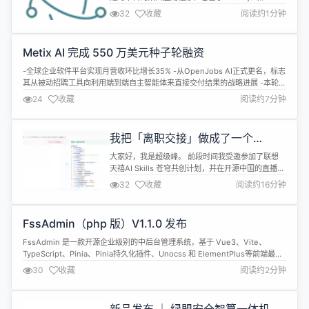
Chromium，被 Atom 编辑器和许多其他应用程序使
32
收藏
阅读约1分钟
用。Electron 兼容 Mac、Windows 和 Linux，可
以构建出三个平台的应用程序。 Electron v43.1.0 现
已发布，一些更新内容如下： Fixes...
Metix AI 完成 550 万美元种子轮融资
-全球企业软件平台实现月营收环比增长35% -从OpenJobs AI正式更名，标志
其从被动招聘工具向利用端到端自主智能体来直接交付结果的战略进展 -本轮融
资由东南亚招聘平台Bossjob的战略投资方Rsquared Investment领投 加利福
24
收藏
阅读约7分钟
尼亚，旧金山 &mdash; 2026年7月6日 &mdash; 致力于为全球企业提供人才
招聘自动化服务的平台...
我把「离职交接」做成了一个
Skill，还把它上架到了联想天禧AI技
大家好，我是超级峰。 前段时间我受邀参加了联想
能广场
天禧AI Skills 苍穹共创计划，并在开源中国的直播里
分享了一个从我真实工作流里沉淀出来的 Skill：离职
32
收藏
阅读约16分钟
交接 Skill（offboarding-handover）。 本篇文章
将介绍我近期参加 天禧AI Skills 苍穹共创计划的经
历，以及提交的【离职交接 Skill】具体解决什么问
FssAdmin（php 版）V1.1.0 发布
题、内部框架是怎么...
FssAdmin 是一款开源企业级别的中后台管理系统，基于 Vue3、Vite、
TypeScript、Pinia、Pinia持久化插件、Unocss 和 ElementPlus等前端最新
技术栈。相较于其他比较流行的后台管理模板，更加简洁、快捷和容易理解，
30
收藏
阅读约2分钟
非常适合中小型项目、个人项目，企业级的OA,ERM,ERP,政务系统等开发。
1、继续开源了文章管理模块，...