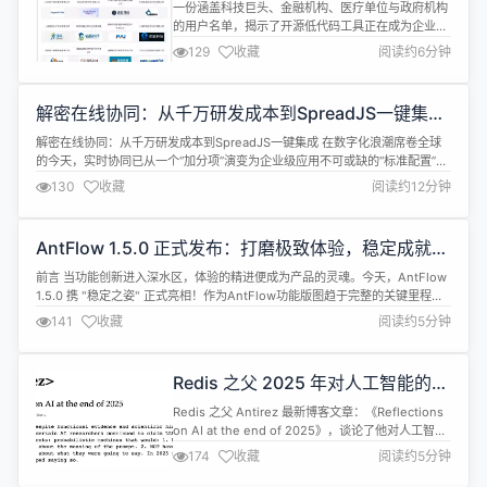
名企为何共同选择 VTJ.PRO？
一份涵盖科技巨头、金融机构、医疗单位与政府机构
的用户名单，揭示了开源低代码工具正在成为企业数
字化转型的新基建。 浪潮集团有限公司、北京百度网
129
收藏
阅读约6分钟
讯科技有限公司、上药控股有限公司……这些看似毫
无关联的企业和组织，近日因同一款开源开发工具出
现在同一份名单中。 VTJ.PRO，一个AI驱动的Vue3
解密在线协同：从千万研发成本到SpreadJS一键集成
低代码开发引擎，正悄然成为数十家不同领域头部企
| 葡萄城技术团队
业和组织的共同选择。 0...
解密在线协同：从千万研发成本到SpreadJS一键集成 在数字化浪潮席卷全球
的今天，实时协同已从一个“加分项”演变为企业级应用不可或缺的“标准配置”。
无论是内部管理系统、项目管理工具，还是面向客户的SaaS平台，允许多用户
130
收藏
阅读约12分钟
同时在线编辑、共享数据的能力，都极大地提升了团队效率和用户体验。然
而，在看似流畅的协同操作背后，是极其高昂的研发成本和深不见底的技术鸿
沟。...
AntFlow 1.5.0 正式发布：打磨极致体验，稳定成就信
任
前言 当功能创新进入深水区，体验的精进便成为产品的灵魂。今天，AntFlow
1.5.0 携 "稳定之姿" 正式亮相！作为AntFlow功能版图趋于完整的关键里程
碑，本次更新我们 克制地新增1个功能 ，聚焦6项体验优化与 3项关键Bug修复
141
收藏
阅读约5分钟
。在历经近50家企业与个人的深度验证后，AntFlow正以更稳健、更贴心的姿
态，陪伴每一位用户走向无纸化办公的深处。 ...
Redis 之父 2025 年对人工智能的思
考
Redis 之父 Antirez 最新博客文章：《Reflections
on AI at the end of 2025》，谈论了他对人工智能
的思考。 从“随机鹦鹉”到现实： 多年以来，尽管功能
174
收藏
阅读约5分钟
证据和科学线索不断积累，某些 AI 研究人员仍坚称
大语言模型（LLM）只是“随机鹦鹉”：即一种仅凭概