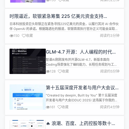
助手竞争。他不再只做战略指导，而是直接介入产品
细节，与技术团队频繁沟通，敦促相关负责人加快
Copilot 功能的开发与优化。 报道称，纳德拉近期频
时限逼近，软银紧急筹集 225 亿美元资金支持
繁参与 Copilot 的内部讨论与产...
OpenAI
日本科技投资巨头软银正在紧急寻找225亿美元的资金，以履行其对 AI 合作伙
伴 OpenAI 的承诺。根据路透社的报道，软银首席执行官孙正义可能会采取多
种措施来筹集这笔资金，包括利用与英国芯片设计公司 Arm Holdings 的股权
150
收藏
阅读约3分钟
相关的未动用保证金贷款。 软银是 OpenAI 主要的资金支持者之一，参与了价
值5000亿美元的 “星际网” 数据中心计划，该...
GLM-4.7 开源：人人编程的时代到
来
智谱AI刚刚发布并开源GLM-4.7，新版本面向
Coding场景强化了编码能力、长程任务规划与工具
协同，并在多项主流公开基准测试中取得开源模型中
128
收藏
阅读约5分钟
的领先表现。 目前，GLM-4.7已通过BigModel.cn
提供API，并在z.ai全栈开发模式中上线全新Skills模
块，支持多模态任务的统一规划与协作执行。
第十五届深度开发者与用户大会议程
Coding能力再提升 GLM-4.7在编程、推理与...
公开！技术干货、趣味展区、社区欢
"Created by deepin, Built by You" 第十五届深度
聚，就差你了
开发者与用户大会(DDUC 2025) 这场属于你我的聚
会，即将开场！ 我们不仅准备了扎实的技术分享、有
161
收藏
阅读约4分钟
趣的互动展区，更留出了大量时间，只为与你——社
区的每一位建设者、见证者、同行者——好好见一
面。 技术主场：聆听来自社区与伙伴的分享 本次分
🔥 浪潮、百度、上药控股等数十家
享嘉宾来自 deepin 核心团队、生...