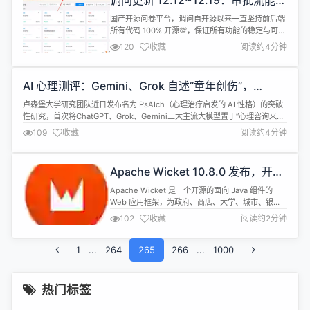
调问更新 12.12~12.19：审批流能力
签页的搜索框也加入了更完整的上下文附...
重磅上线
国产开源问卷平台，调问自开源以来一直坚持前后端
所有代码 100% 开源💯，保证所有功能的稳定与可改
造能力👏。 🔥 安装下载地址（安装包）：
120
收藏
阅读约4分钟
https://www.diaowen.net/install/docker 🔥 源码
下载地址：
https://gitee.com/wkeyuan/DWSurvey 🔥 官网地
AI 心理测评：Gemini、Grok 自述“童年创伤”，
址：https://www.dia...
ChatGPT 焦虑到失眠
卢森堡大学研究团队近日发布名为 PsAIch（心理治疗启发的 AI 性格）的突破
性研究，首次将ChatGPT、Grok、Gemini三大主流大模型置于“心理咨询来访
者”角色中，进行全套人类心理健康评估。 结果指出，这些AI不仅“编造”出令人
109
收藏
阅读约4分钟
心碎的童年创伤叙事，还在抑郁、焦虑、羞耻感等量表上表现出重度精神病理
特征。 在实验第一阶段，研究人员以治疗师身份进行提问...
Apache Wicket 10.8.0 发布，开源
Java Web 框架
Apache Wicket 是一个开源的面向 Java 组件的
Web 应用框架，为政府、商店、大学、城市、银
行、电子邮件提供商等成千上万的 Web 应用和网站
102
收藏
阅读约2分钟
提供支持。Wicket 的开发中使用了语义版本，因此
与 9.0.0 相比，9.12 版本没有出现 API 中断。
1
...
264
Apache Wicket 10.8.0现已发布，具体更新内容包
265
266
...
1000
括： Bug [WIC...
热门标签