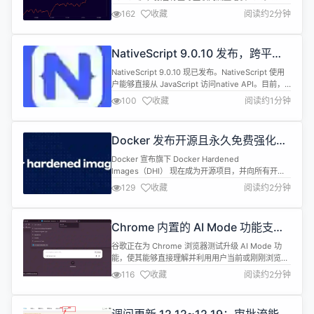
2025 年，生成式 AI 继续保持迅猛发展势头，
162
收藏
阅读约2分钟
Claude、Perplexity 和 Gemini 已成为 ChatGPT
的主要竞争对手。在社交媒体领域，继 Facebook、
Instagram 和 TikTok 之后，Snapchat ...
NativeScript 9.0.10 发布，跨平台
原生应用框架
NativeScript 9.0.10 现已发布。NativeScript 使用
户能够直接从 JavaScript 访问native API。目前，
该框架为丰富的移动开发提供了 iOS 和 Android 运
100
收藏
阅读约1分钟
行时，并可用于多种不同的用例。 Features ios：
tatusBarStyle 适用于其他 edge cases 的改进
(15ae1514c) i...
Docker 发布开源且永久免费强化镜
像（DHI）
Docker 宣布旗下 Docker Hardened
Images（DHI） 现在成为开源项目，并向所有开发
者免费开放使用，采用 Apache 2.0 许可证。该计划
129
收藏
阅读约2分钟
涵盖了 1000 多个安全强化的容器基础镜像，适合用
于生产环境构建和部署。 DHI 镜像都是经过精简和安
全强化的基础镜像，默认不以 root 运行、尽可能去
Chrome 内置的 AI Mode 功能支持
除不必要组件、减少潜在攻击面，有助提...
“跨标签页上下文”
谷歌正在为 Chrome 浏览器测试升级 AI Mode 功
能，使其能够直接理解并利用用户当前或刚刚浏览过
的标签页内容。在最新的 Chrome Canary 版本中，
116
收藏
阅读约2分钟
用户从地址栏进入 AI Mode 时，可以选择基于“上一
个标签页”的内容向 AI 提问，无需手动复制网页信
息，查询过程更加连贯。 与此同时，Chrome 新标