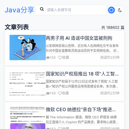
Java分享
文章列表
共 188602 篇
两男子用 AI 造谣中国女篮被刑拘
公安部网安局公告称，近日有人在网络社交平台发布
针对中国女篮教练员和运动员的不实视频信息。 对
此，北京公安机关立即开展调查，快速锁定作案嫌疑
150
收藏
阅读约2分钟
人林某某（男，32岁）和陈某某（男，32岁），并
迅速出击将两人查获。经查，林某某和陈某某曾从事
过视频带货，但为了“来钱快”，打起了利用AI技术制
​国家知识产权局推出 18 项“人工智能
作视频追热点、蹭流量、以“养号”牟利的歪主意。 林
+”场景
某某、陈某某利用AI工具编造...
国家知识产权局于12月22日正式发布了首批“人工智
能+”知识产权公共服务应用场景建设名单。本次遴选
共产生18项典型应用场景，涉及北京、上海、江苏、
159
收藏
阅读约2分钟
浙江等12个省份。 在本次发布的名单中，各地的创
新实践各具特色。例如，北京市聚焦海外维权援助与
未来产业协同创新；上海市则探索基于大模型的专利
微软 CEO 纳德拉“亲自下场”推进
动态侵权分析；江苏与浙江两省更是推出了多个 AI
Copilot 产品升级
智能体平台，涵盖了从企业...
据 The Information 报道，微软 CEO 萨提亚·纳德
拉正直接介入 Copilot 的产品推进，要求核心高管和
技术团队加快功能改进节奏，以应对日益激烈的 AI
153
收藏
阅读约2分钟