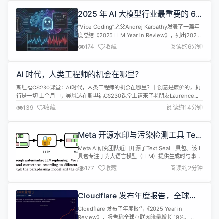
率运作的机器，它们：1. 对提示词（Prompt）的含
2025 年 AI 大模型行业最重要的 6
义没有任何...
大技术成果
“Vibe Coding”之父Andrej Karpathy发表了一篇年
度总结《2025 LLM Year in Review》，列出2025
年大模型行业最重要的6大技术成果，写得非常通俗
174
收藏
阅读约6分钟
易懂： 1. RLVR（可验证奖励强化学习） 今年以前，
大模型的主流训练方案，就那三样——
1️⃣Pretraining（预训练），爬完全网数据，学会怎
AI 时代，人类工程师的机会在哪里？
么预测； 2️⃣SF...
斯坦福CS230课堂：AI时代，人类工程师的机会在哪里？｜创意是廉价的，执
行是一切 上个月中，吴恩达在斯坦福CS230课堂上请来了老朋友Laurence
Moroney（ARM AI负责人、前Google TensorFlow首席布道者），两人围绕
139
收藏
阅读约14分钟
AI职业发展给出了一系列直白建议。这堂课的价值在于：讲者既是AI技术一线
的资深从业者，也是见证过无数人职业起落的...
Meta 开源水印与污染检测工具 Text
Seal
Meta AI研究团队近日开源了Text Seal工具包。该工
具包专注于为大语言模型（LLM）提供生成时与事后
两种文本水印方案，并可检测因基准数据被污染所产
177
收藏
阅读约2分钟
生的“水印放射性”信号。 具体而言，Text Seal是
Meta Seal多模态开源水印框架的一部分，旨在提供
稳健且不易察觉的水印方案。 Text Seal的功能包
Cloudflare 发布年度报告，全球互
括：实施事后水印，即利用LLM对现有文本...
联网流量增长 19%
Cloudflare 发布了年度报告《2025 Year in
Review》，报告称全球互联网流量增长 19%。