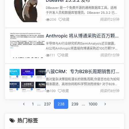
DBeaver 25.3.2 发布
12至16岁之间）穿着性别化服装的 AI 图像。 该声
明...
DBeaver 是一个免费开源的通用数据库工具，适用
于开发人员和数据库管理员。DBeaver 25.3.2 已发
布，具体更新内容包括： Data Editor：修复了
206
收藏
阅读约2分钟
value change cancellation 的问题 Search：修复
了 macOS 上中文、日语和其他类似语言的文本输入
问题 Data transfer：已从日志中移除 CSV 导入...
Anthropic 将从博通采购近百万颗
TPUv7
半导体与AI行业研究机构SemiAnalysis近日披露，
AI公司Anthropic将直接向博通采购近100万颗TPU
v7p Ironwood AI芯片，并在其自控数据中心本地部
111
收藏
阅读约1分钟
署。 此举意味着博通将绕过谷歌，直接向Anthropic
提供基于TPU v7p的机架级AI系统。尽管如此，谷歌
预计仍将从该交易中获得IP授权收入。 博通CEO陈
八骏CRM：专为B2B长周期销售打
福阳此前于2025年...
造的企业级客户关系管理专家
面对复杂决策链和漫长的销售周期,你是否也在为如何
精准跟进、高效协同和科学预测而烦恼? 对于B2B企
业而言,销售周期可能跨越数月甚至数年,涉及的决策
199
收藏
阅读约8分钟
者从采购、技术到高层管理多达数人,传统分散的客户
管理方式已难以应对这种复杂性。 销售数据分散在不
1
...
237
同员工的个人电脑中,当关键员工离职时,完整的客户
238
239
...
1000
历史跟进记录和关键关系可能瞬间消失,为企业带来不
可估量的损失。 01 ...
热门标签