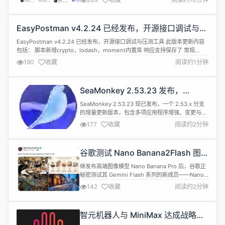
系统。 各项使用指标延续了上一年的增长势头，社区
版数据量增长 89%，超 1.3 EB；营收连续第三年
100% 增长，是我们持续投入社区的坚实保障。
EasyPostman v4.2.24 已经发布，开源接口调试与压
2025 年，JuiceFS 社区版继续聚焦通用性，尤其...
测工具
EasyPostman v4.2.24 已经发布，开源接口调试与压测工具 此版本更新内容
包括： 脚本新增crypto，lodash，moment内置库 响应支持保存了 常规
bugfix 详情查看：https://gitee.com/lakernote/easy-
190
收藏
阅读约1分钟
postman/releases/v4.2.24
SeaMonkey 2.53.23 发布，
Mozilla 浏览器套件
SeaMonkey 2.53.23 现已发布，一个 2.53.x 分支
的增量更新版本，包含多项应用程序增强、变更与修
复，以及底层平台代码的改进。还添加了许多修复和
177
收藏
阅读约2分钟
向后移植功能，以提高平台的整体稳定性。 注意：
2.53.21 是最后一个提供 Windows 和 Linux 32 位
版本的版本，此版本仅提供 64 位版本。 一些更新内
谷歌测试 Nano Banana2Flash 图
容包括： 新增对 Messa...
像模型
继发布高端图像模型 Nano Banana Pro 后，谷歌正
秘密测试其 Gemini Flash 系列的新成员——Nano
Banana2Flash。该模型由知名科技博主
142
收藏
阅读约2分钟
MarsForTech 在 X 平台上率先曝光，作为谷歌目前
速度最快的生成式 AI 图像模型，它旨在为用户提供
更实惠、更高效的视觉生成体验。 虽然在推理深度、
智元机器人与 MiniMax 达成战略合
细节精确度以及处理极其复杂的...