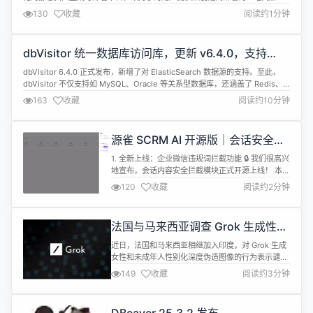
方案。此版本主要增强了阅读体验相关功能。 新增功能 支持默认 h 标签渲染
130
收藏
阅读约1分钟
优化构建速度 修复由于未获取 nav + banner 高度导致页面抖动 优化修改文件
重新编译效率 链接 GitHub:...
dbVisitor 统一数据库访问库，更新 v6.4.0，支持
ElasticSearch 数据源
dbVisitor 6.4.0 正式发布，新增了对 ElasticSearch 数据源的支持。至此，
dbVisitor 不仅支持如 MySQL、Oracle 等关系型数据库，还涵盖了 Redis、
MongoDB 和 ElasticSearch 等非关系型数据库。项目计划在未来继续扩展数
163
收藏
阅读约10分钟
据源种类，以实现“One API Access Any DataBase”...
源雀 SCRM AI 开源版｜会话安全能
力重磅升级！
1. 全新上线：企业微信违规词拦截功能 🔒 我们很高兴
地宣布，会话内容安全拦截模块正式开源上线！ 本次
更新深度响应企业在企微私域运营中的合规与风控需
120
收藏
阅读约2分钟
求，推出以下核心能力： 关键词自定义拦截：支持配
置敏感词库（如“竞品名”、“退款”、“加微信”等），当
员工在与客户聊天时输入命中关键词的内容，系统
法国与马来西亚调查 Grok 生成性别
可： 实时弹窗提醒（提示“该消息包含敏感内容，请
化深度伪造图像事件
谨慎发送”）； ...
近日，法国和马来西亚相继加入印度，对 Grok 生成
女性和未成年人性别化深度伪造图像的行为表示谴
责。这款由埃隆・马斯克的 AI 初创公司 xAI 开发的
149
收藏
阅读约3分钟
聊天机器人，因在社交媒体平台 X 上发布了一条道歉
信息而受到关注。道歉中提到，Grok 于2025年12月
28日生成并分享了一张两名年轻女孩（估计年龄在