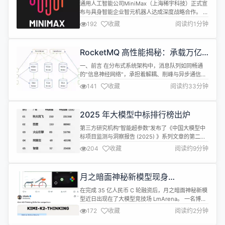
作，为机器人定制个性化语音交互
通用人工智能公司MiniMax（上海稀宇科技）正式宣
布与具身智能企业智元机器人达成深度战略合作。 此
次合作的核心在于为智元机器人提供从文本到语音的
192
收藏
阅读约1分钟
全流程AI技术支持，旨在为机器人打造“千人千面”的
专属人设与音色，推动具身智能从“硬核运动”向“情感
交互”迈出关键一步。 根据合作规划，MiniMax将为
RocketMQ 高性能揭秘：承载万亿
智元机器人深度定制交互体系，包括专属人设与提示
级流量的架构奥秘
词策略。其核心...
一、前言 在分布式系统架构中，消息队列如同畅通
的"信息神经网络"，承担着解耦、削峰与异步通信的
核心使命。在众多成熟方案中，RocketMQ凭借其阿
141
收藏
阅读约33分钟
里巴巴与Apache双重基因，以卓越的金融级可靠
性、万亿级消息堆积能力和灵活的分布式特性脱颖而
出，成为构建高可用、高性能数据流转枢纽的关键技
2025 年大模型中标排行榜出炉
术选型。本文将深入解析RocketMQ的核心架构、设
计哲学与实践要义。 二...
第三方研究机构“智能超参数”发布了《中国大模型中
标项目监测与洞察报告 (2025) 》系列文章的第二
篇，对大模型厂商表现进行了集中盘点。 文章指出，
204
收藏
阅读约9分钟
2025 年全年共统计到了7539个大模型相关中标项
目，其中1760个项目未披露金额（为便于统计，中标
金额标注为0元），其余5779个中标项目披露的中标
月之暗面神秘新模型现身
金额达到295.2亿元。与2024年全年数据相比，
LmArena，代号“Kiwi-do”
2025年...
在完成 35 亿人民币 C 轮融资后，月之暗面神秘新模
型近日出现在了大模型竞技场 LmArena。 一名博主
称在 LmArena 上发现了一个名为“Kiwi-do”的新模
172
收藏
阅读约2分钟
型，当被问到它是谁时，Kiwi-do 自称来自月之暗
面，训练数据截止至 2025 年 1 月，并在测试中表现