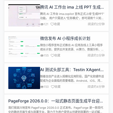
突出，尤其在视觉物理推理测试（VPCT）中轻松通
腾讯 AI 工作台 ima 上线 PPT 生成功
过，被推测为 Kimi 正在研发的...
能
腾讯 AI 工作台 ima.copilot 宣布正式上线“生成PPT”
功能。 用户只需进入“任务模式”，即可调用个人知识
库中的素材，一键生成逻辑严密、排版精美的幻灯
121
收藏
阅读约2分钟
片。腾讯方面表示，此次更新是 ima 在多模态产出形
态上的又一次突破，通过深度结合用户存储的私有知
识库，进化为更懂你的生产力搭档。 据介绍，ima自
微信发布 AI 小程序成长计划
发布以来，持续探索信息获取与处理的边界。无论是
文...
微信小程序宣布正式推出 AI 应用及线上工具小程序
成长计划，提供云开发资源、AI算力、数据分析、商
业变现及流量激励等全方位支持。 公告称，成长计划
155
收藏
阅读约3分钟
的激励期为2026年全年（2026年1月1日至2026年
12月31日）。所有线上类应用均可参与计划，包括线
上工具、AI原生及娱乐类小程序等。小程序开发者可
AI 测试头部工具：Testin XAgent
以登录「小程序后台（mp.weixin.qq.com）-行业...
如何帮信创企业实现智能化测试升级
随着信创产业进入规模化应用阶段，国产化软硬件适
配成为企业面临的首要难题。Android、iOS、鸿蒙
以及各类国产 IoT 终端的多样化，导致跨平台兼容性
150
收藏
阅读约4分钟
验证困难重重。据统计，传统自动化测试在面对频繁
的版本更迭时，维护成本往往会增加 300%。在信创
升级的关键期，如何利用 AI 技术打破“脚本维护难、
PageForge 2026.0.0：一站式静态页面生成平台迎来
多端适配累”的僵局，成为行业关注的焦点。 一、 技
构建效率革命
术深潜：多...
我们很高兴地宣布 PageForge 2026.0.0 正式发布。PageForge 是一款现代
化的静态页面生成与部署平台，致力于为用户提供从创建到部署的一站式解决