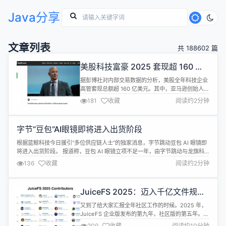
Java分享
文章列表
共 188602 篇
美股科技富豪 2025 套现超 160 亿
美元，贝索斯居首
据彭博社对内部交易数据的分析，美股全年科技企业
高管套现总额超 160 亿美元。其中，亚马逊创始人贝
索斯于 6 月和 7 月出售了 2500 万股股票，以 57 亿
181
收藏
阅读约2分钟
美元套现额位居榜首；并在此期间与劳伦・桑切斯在
威尼斯举行了婚礼。 甲骨文公司前首席执行官 Safra
Catz 紧随其后，套现 25 亿美元；戴尔科技创始人
字节“豆包”AI眼镜即将进入出货阶段
Michael Dell 则以 22 亿...
根据蓝鲸科技今日援引“多位供应链人士”的独家消息，字节跳动豆包 AI 眼镜即
将进入出货阶段。 报道称，豆包 AI 眼镜立项不足一年，由字节跳动与龙旗科
技在龙旗惠州工厂联合研发，量产工作则交给龙旗南昌工厂。双方建立了长期
136
收藏
阅读约2分钟
合作关系，且基于一款成熟产品形成了标准化技术基线。目前，龙旗科技对 AI
眼镜订单的起订量要求已达 100 万台。 报道提到，龙旗负责底层 U...
JuiceFS 2025：迈入千亿文件规
模，开源第五年持续高速增长
又到了给大家汇报全年社区工作的时候。2025 年，
JuiceFS 企业版发布的第九年，社区版的第五年。这
一年，我们专注一如既往，打造一款高效易用的文件
209
收藏
阅读约10分钟