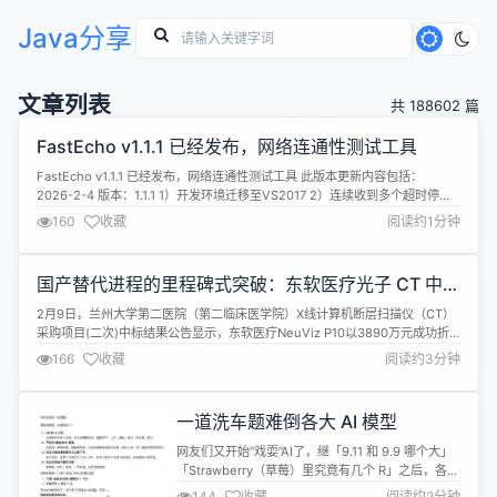
Java分享
文章列表
共 188602 篇
FastEcho v1.1.1 已经发布，网络连通性测试工具
FastEcho v1.1.1 已经发布，网络连通性测试工具 此版本更新内容包括：
2026-2-4 版本：1.1.1 1）开发环境迁移至VS2017 2）连续收到多个超时停止
测试 3）显示配置文件导入时间 4）优化网络资源创建及清理代码 5）增加
160
收藏
阅读约1分钟
About对话框 6）修复RTT均方差计算错误，增加IQR（四分位距） 详情查
看：https://gitee.c...
国产替代进程的里程碑式突破：东软医疗光子 CT 中标
兰大二院
2月9日，兰州大学第二医院（第二临床医学院）X线计算机断层扫描仪（CT）
采购项目(二次)中标结果公告显示，东软医疗NeuViz P10以3890万元成功折
桂，包含设备、交钥匙工程以及5年原厂服务的完整解决方案。这一消息在医疗
166
收藏
阅读约3分钟
设备领域引起极大关注。 在与国际品牌的正面竞争中，东软医疗凭借这样一套
全面且具有高性价比的方案成功胜出，意味着国产设备不再依靠价格优势参...
一道洗车题难倒各大 AI 模型
网友们又开始“戏耍”AI了，继「9.11 和 9.9 哪个大」
「Strawberry（草莓）里究竟有几个 R」之后，各大
AI 厂商的主力模型，又集体栽进了一个新的逻辑黑
144
收藏
阅读约2分钟