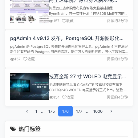
阿里达摩院开源具身大脑基模
一模型对比原始精度模型等效参数量降...
RynnBrain
阿里巴巴达摩院发布具身智能大脑基础模型
RynnBrain，并一次性开源了包括30B MoE在内的7
个全系列模型。同时还开源了全新评测基准
157
收藏
阅读约3分钟
RynnBrain-Bench，用于评测时空细粒度具身任
务。 根据介绍，RynnBrain 模型引入了机器人与环
境互动所需的两项基本能力：时空记忆和物理世界推
pgAdmin 4 v9.12 发布，PostgreSQL 开源图形化管
理。其中，时空记忆能力可让机器人在其完整的历史
理工具
记忆中定位物体、...
pgAdmin 是 PostgreSQL 领先的开源图形化管理工具。pgAdmin 4 旨在满足
新手和有经验的 Postgres 用户的需求，提供强大的图形界面，简化了数据库
对象的创建、维护和使用。 pgAdmin 4 v9.12 现已发布，此版本包含 3 项新
157
收藏
阅读约3分钟
功能和 21 项错误修复/系统性改进。一些更新亮点包括： Features 在角色成
员资格选项卡中...
技嘉全新 27 寸 WOLED 电竞显示器
GO27Q24G 预售开启
全球电脑领导品牌 GIGABYTE 技嘉科技宣布旗下
GO27Q24G WOLED 电竞显示器正式上市。这款 27
寸 QHD 四边无边框荧幕具备 240Hz 高刷新率，并
154
收藏
阅读约4分钟
支持 NVIDIA® G-SYNC® Compatible 与 AMD
FreeSync™ Premium 技术，为竞技类游戏提供无撕
1
...
175
裂、极速反应的流畅体验。GO27Q24G 采用 MLA...
176
177
...
1000
热门标签