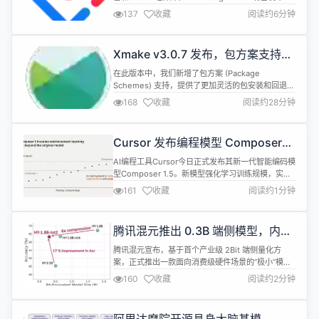
主要更新内容如下： ConfigProvider
137
收藏
阅读约6分钟
ConfigProvider 支持 Modal 和 Drawer 的
maskClosable 全局配置。#56739
ConfigProvider 支持 DatePicker ...
Xmake v3.0.7 发布，包方案支持，
Wasm 浏览器运行与 UTF-8 模块
在此版本中，我们新增了包方案 (Package
Schemes) 支持，提供了更加灵活的包安装和回退机
制。同时，我们改进了 Nix 包管理器支持，优化了
168
收藏
阅读约28分钟
Verilator 构建，并新增了对 Qt SDK 动态 mkspec
的选择支持。 此外，我们还支持了在浏览器中运行
Wasm 程序，支持从标准输入 (stdin) 读取脚本运
Cursor 发布编程模型 Composer
行，并引入了cli.icon...
1.5：强化学习规模扩大 20 倍驱动
AI编程工具Cursor今日正式发布其新一代智能编码模
性能飞跃
型Composer 1.5。新模型强化学习训练规模，实现
了20倍的巨大提升，在性能上取得跨越式增长，在代
161
收藏
阅读约1分钟
码生成、逻辑推理等关键任务上表现显著增强。
Composer 1.5 能根据问题复杂度动态调整响应方
式：面对简单问题快速作答以保证实时性，应对复杂
腾讯混元推出 0.3B 端侧模型，内存
任务时则进入深度思考模式以规划最佳解决方案。模
占用仅 600MB
型还引入了...
腾讯混元宣布，基于首个产业级 2Bit 端侧量化方
案，正式推出一款面向消费级硬件场景的“极小”模型
HY-1.8B-2Bit，等效参数量仅有 0.3B，内存占用仅
160
收藏
阅读约2分钟
600MB，比常用的一些手机应用还小。 据介绍，通
过对此前混元的小尺寸语言模型 ——HY-1.8B-
Instruct 进行 2 比特量化感知训练（QAT）产出，这