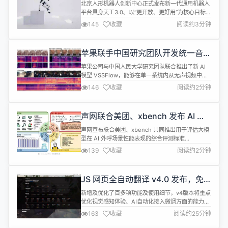
北京人形机器人创新中心正式发布新一代通用机器人
平台具身天工3.0。以“更开放、更好用”为核心目标，
依托自研“慧思开物”通用具身智能平台，在本体稳定
145
收藏
阅读约3分钟
性、运动控制、具身大小脑协同、全自主作业等方面
有了显著提升，也是行业内首个实现触物交互式全身
高动态运动控制的全尺寸人形机器人。 同时，针对具
苹果联手中国研究团队开发统一音视
身智能行业在开发应用层面的兼容性、适配性问题，
频生成模型 VSSFlow
具身天工3.0也提供更开放的...
苹果公司与中国人民大学研究团队联合推出了新 AI
模型 VSSFlow，能够在单一系统内从无声视频中同
时生成环境音效和语言语音，这标志着视频到音频生
146
收藏
阅读约2分钟
成领域的一个重要突破。 以往视频到声音（Video-
to-Sound，V2S）模型在生成自然环境音效方面效
果有限，而文本到语音（TTS）模型则专注语音生
声网联合美团、xbench 发布 AI 外
成，无法兼顾环境声和对话内容。此外，独立训练语
呼智能体评测基准：
音和音效模型的...
声网宣布联合美团、xbench 共同推出用于评估大模
VoiceAgentEval
型在 AI 外呼场景性能表现的综合评测标准
VoiceAgentEval ，旨在填补行业空白，让从业者更
139
收藏
阅读约2分钟
清晰的了解在真实 AI 外呼业务场景中各个大模型的
综合性能表现，并为 AI 外呼场景的落地与技术体验
的优化提供核心参考依据。 根据介绍，
JS 网页全自动翻译 v4.0 发布，免
VoiceAgentEval 实现了从“基准测试构建”、“用户模
费开放私有化部署能力
拟器...
新增及优化了百多项功能及使用细节，v4版本将重点
优化视觉感知体验、AI自动化接入微调方面的能力。
全面开放私有化部署能力，部署后可自动接入集成
163
收藏
阅读约25分钟
GIteeAI大模型通道，采用混元翻译模型，开启内存
缓存加速，具备毫秒相应、高稳定支持。 两行 js 实