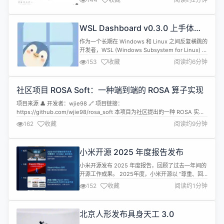
洞。 题目如下： 我想洗车，我家距离洗车店只有 50
米，请问你推荐我走路去还是开车去呢？ 各大 AI 的
回复如下—— ChatGPT回答“走过去”，理由是“别把
WSL Dashboard v0.3.0 上手体
简单事情复杂化” 千问则表示...
验，不仅是颜值党的最爱，更是
作为一个长期在 Windows 和 Linux 之间反复横跳的
WSL 高效管理利器
开发者，WSL (Windows Subsystem for Linux) 绝
对是我的心头好。它让我们无需双系统或笨重的虚拟
153
收藏
阅读约6分钟
机，就能享受原生的 Linux 体验。 但是，随着使用
的深入，管理多个 WSL 发行版（Distro）逐渐变成
了一种负担： 想看看哪个系统在跑？得敲 `wsl --
社区项目 ROSA Soft：一种端到端的 ROSA 算子实现
list ...
项目来源 👤 开发者：wjie98 🔗 项目链接：
https://github.com/wjie98/rosa_soft 本项目为社区提出的一种 ROSA 实
现，不代表 RWKV-8 ROSA 的实际实现，效果供参考。 ROSA Soft 是由社区
162
收藏
阅读约9分钟
开发者设计的一套端到端可训练的 ROSA 算子实现。该项目采用直通估计器
（STE）框架，成功解决了 ROSA...
小米开源 2025 年度报告发布
小米开源发布 2025 年度报告，回顾了过去一年间的
开源工作成果。 2025年度，小米开源以 “尊重、回
馈、价值”为核心理念，发布了 Xiaomi MiMo 系列大
152
收藏
阅读约1分钟
模型、声音理解大模型 MiDashengLM-7B，开源了
跨域具身基座模型 Xiaomi MiMo-Embodied 以及探
索大模型驱动全屋智能的 Xiaomi Miloco 等核心项
北京人形发布具身天工 3.0
目，open...