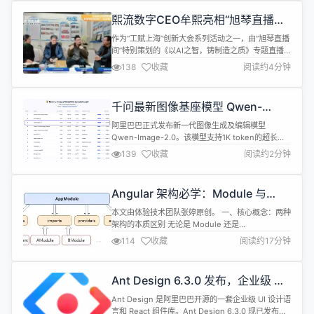
现 html 全自动翻译。 无需改动页面、无语言配置文
熙流数字CEO牟熙亮相“旭琴直播
件、无 API Key、对 SEO 友好！ translat...
间”，共话AI赋能工业数智化未来
作为“工赋上海”创新大会系列活动之一，由“旭琴直播
间”特别策划的《以AI之智，铸制造之质》专题直播
顺利举行。本次直播聚焦人工智能与制造业深度融
138
收藏
阅读约4分钟
合，邀请多位行业专家与企业代表，共同探讨工业数
智化转型的新路径、新实践。熙流数字科技CEO牟熙
受邀出席，与主持人王旭琴及多位嘉宾展开深度对
千问最新图像基座模型 Qwen-
话，分享国产工业软件的创新突破与AI赋能制造业的
Image-2.0 正式发布
前沿探索。 在直播中，牟熙围绕...
阿里巴巴正式发布新一代图像生成及编辑模型
Qwen-Image-2.0。该模型支持1K token的超长文
字输入和2K高分辨率，可准确渲染复杂指令。
139
收藏
阅读约2分钟
Qwen-Image-2.0主要特色包括： 更专业的文字渲
染：1k token指令支持，直出专业信息图，包括PPT/
海报/漫画等。 更细腻的真实质感：2k分辨率支持，
Angular 架构必学：Module 与
细腻刻画写实场景，包括人物/自然/建筑等。 更...
Standalone 的核心差异与革新
本文由体验技术团队张婷原创。 一、核心概念：两种
架构的本质区别 无论是 Module 还是
Standalone，核心目标都是解决 Angular 应用中组
114
收藏
阅读约17分钟
件、指令、管道、服务的组织、依赖管理与复用问
题，只是实现方式截然不同。 1. 传统架构：
NgModule 模块机制 NgModule 是 Angular 原生
Ant Design 6.3.0 发布，企业级 UI
的模块化方案，本质是一个"功能容器"，通过装饰...
设计语言和 React 实现
Ant Design 是阿里巴巴开源的一套企业级 UI 设计语
言和 React 组件库。Ant Design 6.3.0 现已发布，