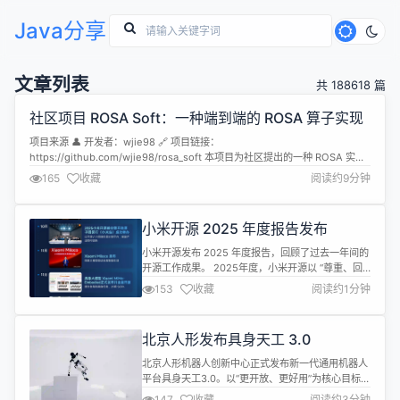
Java分享
文章列表
共 188618 篇
社区项目 ROSA Soft：一种端到端的 ROSA 算子实现
项目来源 👤 开发者：wjie98 🔗 项目链接：
https://github.com/wjie98/rosa_soft 本项目为社区提出的一种 ROSA 实
现，不代表 RWKV-8 ROSA 的实际实现，效果供参考。 ROSA Soft 是由社区
165
收藏
阅读约9分钟
开发者设计的一套端到端可训练的 ROSA 算子实现。该项目采用直通估计器
（STE）框架，成功解决了 ROSA...
小米开源 2025 年度报告发布
小米开源发布 2025 年度报告，回顾了过去一年间的
开源工作成果。 2025年度，小米开源以 “尊重、回
馈、价值”为核心理念，发布了 Xiaomi MiMo 系列大
153
收藏
阅读约1分钟
模型、声音理解大模型 MiDashengLM-7B，开源了
跨域具身基座模型 Xiaomi MiMo-Embodied 以及探
索大模型驱动全屋智能的 Xiaomi Miloco 等核心项
北京人形发布具身天工 3.0
目，open...
北京人形机器人创新中心正式发布新一代通用机器人
平台具身天工3.0。以“更开放、更好用”为核心目标，
依托自研“慧思开物”通用具身智能平台，在本体稳定
147
收藏
阅读约3分钟