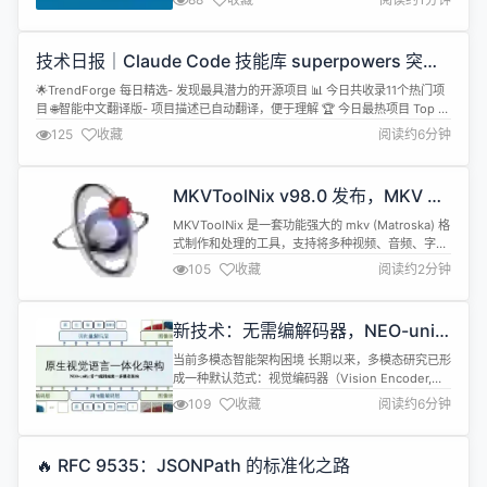
栏 设置面板 充电信息 修复 / Fixed 设置面板定位 —
设置面板从 NSPopover 改为屏幕居中 NSPanel，
彻底解决开关指标时面板跟随状态栏宽度变化而漂移
技术日报｜Claude Code 技能库 superpowers 突破
的问题 项目地址：...
14 万星再揽 2028，GitNexus 连续霸榜
🌟TrendForge 每日精选- 发现最具潜力的开源项目 📊 今日共收录11个热门项
目 🌐智能中文翻译版- 项目描述已自动翻译，便于理解 🏆 今日最热项目 Top 10
🥇 obra/superpowers 项目简介: Claude Code 超级能力：核心技能库 今日
125
收藏
阅读约6分钟
新增: 2028 *总星数: 141662 *语言: Shell https:...
MKVToolNix v98.0 发布，MKV 视
频编辑工具
MKVToolNix 是一套功能强大的 mkv (Matroska) 格
式制作和处理的工具，支持将多种视频、音频、字幕
等格式封装成 mkv 格式。 MKVToolNix 98.0 现已
105
收藏
阅读约2分钟
正式发布，具体更新内容包括： New features and
enhancements all：对搁置了数年的日语翻译进行
了大规模更新。程序翻译现已再次完成，手册页翻译
新技术：无需编解码器，NEO-unify
也得到...
如何打造原生视觉语言理解与生成
当前多模态智能架构困境 长期以来，多模态研究已形
成一种默认范式：视觉编码器（Vision Encoder,
VE） 负责感知与理解，而变分自编码器
109
收藏
阅读约6分钟
（Variational Autoencoder, VAE） 则用于内容生
成。近期的一些工作尝试构建共享编码器，但这种折
衷往往引入新的结构性设计权衡。 由此回到第一性原
🔥 RFC 9535：JSONPath 的标准化之路
理：构建一体化模型直接处理原生输入，即像素本