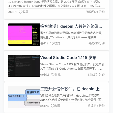
身...
从 Stefan Gössner 2007 年的博客文章，到 2024 年正式成为 IETF 标准，
JSONPath 走过了 17 年的标准化历程。本文带你深入了解 RFC 9535 的核心
特性，并用 snack4-jsonpath 实战演示。 1. 为什么需要 JSONPath？ 在
101
收藏
阅读约24分钟
JSON 统治 API 世界的今天，我们几乎每天都在处理 JSON 数据...
极客浪漫！deepin 人共建的终端音
乐播放器来了！
当字符界面的代码逻辑与音频播放的艺术表达相遇，
便诞生了Ter-Music（端闱乐部）—— 这款由
deepin 社区开发者燕戏竹林主导创作、全社区力量
112
收藏
阅读约6分钟
协同迭代完善的终端音乐播放器。它既是开发者对
TUI（文本用户界面）技术形态的执念坚守，也是
deepin 开源生态「开放、创新、共建」这一核心理
Visual Studio Code 1.115 发布
念的鲜活实践，更是本土 Linux 开发者以热爱为内
核，共同打造...
Visual Studio Code 1.115 版本现已发布。此版本引
入了全新的 VS Code Agents 配套应用程序，让你
的 Agent 原生开发体验更加出色。 具体更新内容包
102
收藏
阅读约1分钟
括： VS Code Agents 应用：一款针对 agent-
native 开发进行优化的全新配套应用，可与 VS
Code Insiders 并行运行。 Integrat...
三款开源设计软件，在 deepin 上没
有 Adobe 也能做设计
我们经常会收到用户的询问：deepin上能否使用
Adobe等商业设计软件？但很可惜，这些软件并没有
推出Linux原生适配版本。那我们就不能在Linux上进
126
收藏
阅读约4分钟
行专业设计了吗？ 当然不是！ deepin 应用商店作为
官方一站式应用管理平台，里面藏着 10 万 + 覆盖办