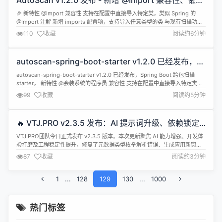
AutoScan v1.2.0 发布 - 新增 @Import 兼容性、懒加
载初始化与启用开关
🎉 新特性 @Import 兼容性 支持在配置中直接导入特定类，类似 Spring 的
@Import 注解 新增 imports 配置项，支持导入任意类型的类 与现有扫描功能
无缝集成 懒加载初始化 支持 Bean 的懒加载创建，优化启动时间和内存使用
110
收藏
阅读约6分钟
新增 lazy-initialization 全局懒加载开关 新增 lazy-packages 包级懒加...
autoscan-spring-boot-starter v1.2.0 已经发布，
Spring Boot 跨包扫描 starter
autoscan-spring-boot-starter v1.2.0 已经发布，Spring Boot 跨包扫描
starter。 新特性 @会装系统的程序员 兼容性 支持在配置中直接导入特定类，
类似 Spring 的 @会装系统的程序员 注解 新增 imports 配置项，支持导入任意
99
收藏
阅读约5分钟
类型的类 与现有扫描功能无缝集成 懒加载初始化 支持 Bean 的懒加...
🔥 VTJ.PRO v2.3.5 发布：AI 提示
词升级、依赖锁定及多项体验优化
VTJ.PRO团队今日正式发布 v2.3.5 版本。本次更新
聚焦 AI 能力增强、开发体验打磨及工程稳定性提
升，修复了元数据类型枚举解析错误、生成应用新窗
87
收藏
阅读约3分钟
口拦截等关键问题，并优化了活跃用户统计方式，进
一步巩固VTJ.PRO作为“AI 驱动的 Vue3 低代码平台”
1
...
128
的生产级可靠性。 主要更新内容 🤖 AI 系统全面进化
129
130
...
1000
AI 提示词升级至 v3.0.7：优...
热门标签