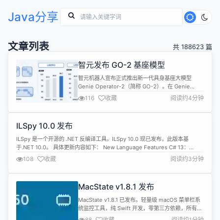
Java分享
文章列表
共 188623 篇
智元发布 GO-2 基座模型
智元机器人宣布正式推出新一代具身基座大模型
Genie Operator-2（简称 GO-2）。在 Genie
Operator-1（简称GO-1）基础上进行了进化，以弥
116
收藏
阅读约4分钟
合机器人系统中长期存在的语义‑运动鸿沟
（Semantic‑Actuation Gap），实现了从感知理解
到动作执行。 根据介绍，GO-2 首次在统一架构中打
ILSpy 10.0 发布
通从逻辑推理到精准动作执行的“最后...
ILSpy 是一个开源的 .NET 反编译工具。ILSpy 10.0 现已发布，此版本基
于.NET 10.0。 具体更新内容如下： New Language Features C# 13：
allows ref structconstraint C# 14：extensionmembers #3467：C#
108
收藏
阅读约3分钟
12InlineArrays 将模式检测更新至 Ro...
MacState v1.8.1 发布
MacState v1.8.1 已发布。轻量级 macOS 菜单栏系
统监控工具，纯 Swift 开发，零第三方依赖，所有指
标合并显示在单个状态栏项中，资源占用极低。 状态
88
收藏
阅读约1分钟