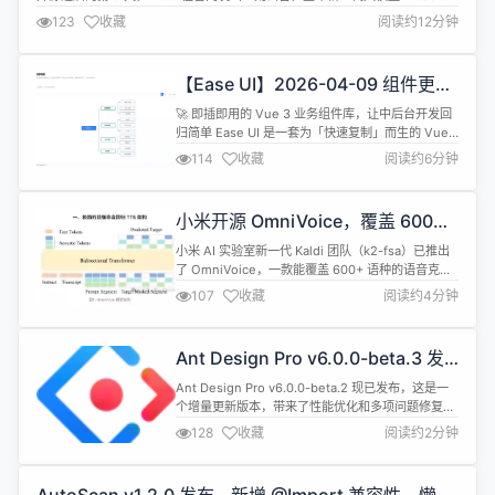
Spark 正式上线。公告写道，这是“Meta有史以来最强大的模型”，将通过
123
收藏
阅读约12分钟
meta.ai 和 Meta AI 应用向用户开放。公告里没有 GitHub 链接，没有模型权
重下载地址，没有 Hug...
【Ease UI】2026-04-09 组件更
新：新增组件 xly-tree-chart 思维
🚀 即插即用的 Vue 3 业务组件库，让中后台开发回
导图组件
归简单 Ease UI 是一套为「快速复制」而生的 Vue
3 业务组件库。每个组件都是独立的 .vue 单文件，
114
收藏
阅读约6分钟
不依赖任何外部样式或工具函数，直接复制到你的项
目即可使用。它仅依赖 Element Plus，却解决了中
后台开发中表格选择混乱、搜索表单代码臃肿、日期
小米开源 OmniVoice，覆盖 600+
范围绑定繁琐等真实痛点，让组件复用像复制...
语种的语音克隆 TTS
小米 AI 实验室新一代 Kaldi 团队（k2-fsa）已推出
了 OmniVoice，一款能覆盖 600+ 语种的语音克隆
TTS 模型。目前，OmniVoice 的训练、推理代码以
107
收藏
阅读约4分钟
及模型权重已全部开源。 OmniVoice 核心优势有三
点： 极简的超强架构：OmniVoice 是现有非自回归
TTS 模型中最简单的，且合成语音质量最好，同时还
Ant Design Pro v6.0.0-beta.3 发
具有训练和推...
布，企业级中后台解决方案
Ant Design Pro v6.0.0-beta.2 现已发布，这是一
个增量更新版本，带来了性能优化和多项问题修复。
性能优化 路由预加载：启用 routePrefetch 配置，
128
收藏
阅读约2分钟
实现更快速的页面切换体验 新特性 全局表单样式：
设置全局表单 variant 为 filled 样式，提升表单视觉
一致性 重构 精简插件配置：移除 umi-presets-pr...