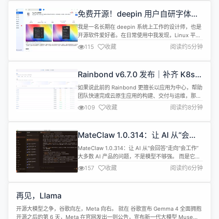
公、生活、娱乐全场景的优质应用，今天就为大家推
免费开源！deepin 用户自研字体管
荐应用商店内近期升级至最新版本的三款免费开源设
理器，现已上架应用商店
计软...
我是一名长期在 deepin 系统上工作的设计师，也是
开源软件爱好者。在日常使用中我发现，Linux 平台
缺少一款真正贴合日常需求、简单干净的本地字体管
115
收藏
阅读约5分钟
理工具。 抱着 “自己痛点自己解决” 的想法，经过几
个月的构思、测试与不断打磨，这款由自身需求出
发、结合产品思维、AI 辅助与技术朋友建议共同完成
Rainbond v6.7.0 发布｜补齐 K8s
的工具TypeVault 字匣，现已更新至V0.8 稳定版
原生资源管理，保留 YAML 和 Helm
本，...
如果说此前的 Rainbond 更擅长以应用为中心，帮助
的使用习惯
团队快速完成云原生应用的构建、交付与运维，那么
从 v6.7.0 开始，Rainbond 又向 Kubernetes 原生
109
收藏
阅读约8分钟
工作流迈进了一大步。 这一版本最重要的更新，是正
式支持 K8s 原生资源管理。这意味着 Rainbond 不
再只服务于平台内部的应用模型，也开始更完整地承
MateClaw 1.0.314：让 AI 从“会回
接 Kubernetes 原生...
答”走向“会工作”
MateClaw 1.0.314：让 AI 从“会回答”走向“会工作”
大多数 AI 产品的问题，不是模型不够强。 而是它们
看起来很聪明，却无法真正进入工作流。它们能回答
157
收藏
阅读约6分钟
问题，却不能持续理解你的项目；能生成内容，却不
能在合适的上下文里行动；能调用工具，却不能把结
果沉淀成下一次更强的知识。 MateClaw 1.0.314 这
再见，Llama
次做的，不是再堆几个热闹的功能。 ...
开源大模型之争，谷歌向左，Meta 向右。 就在 谷歌宣布 Gemma 4 全面拥抱
开源之后的第 6 天，Meta 在官网发出一则公告，宣布新一代大模型 Muse