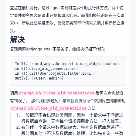
重点在最后两行，通过signal实现特定事件时执行此方法，两个特
定事件顾名思义是请求开始和请求结束。而我们报错的是在一次请
求中，所以此法通常无效，仅仅是实现每个请求关闭并重新建立连
接。
解决
复现问题的django shell不要关闭，继续执行如下代码：
In[5]：from django.db import close_old_connections

In[6]：close_old_connections()

In[7]：list(User.objects.filter(id=1))

调用
后再次查询就没
django.db.close_old_connections
有错误了。 那么我们要避免此错误就要执行每个数据库查询前调用
方法。
django.db.close_old_connections
一般情况不会出现此类问题，因为一个请求中不间断进
行数据库查询，无需每个请求调用此方法，杞人忧天。
有时候一个请求中数据量较大，会查询数据库后进行一
段时间其他（不涉及数据库）处理，比如先查询一些数