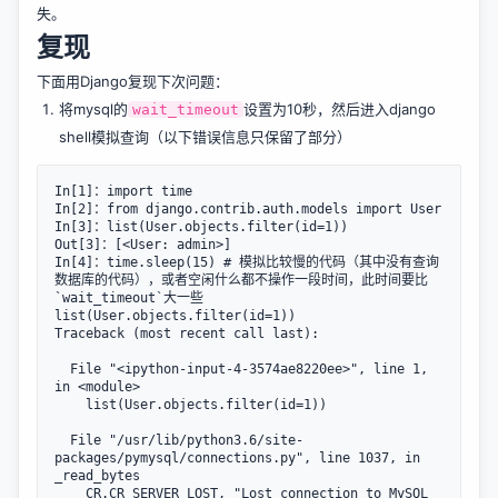
失。
复现
下面用Django复现下次问题：
将mysql的
设置为10秒，然后进入django
wait_timeout
shell模拟查询（以下错误信息只保留了部分）
In[1]：import time

In[2]：from django.contrib.auth.models import User

In[3]：list(User.objects.filter(id=1))

Out[3]：[<User: admin>]

In[4]：time.sleep(15) # 模拟比较慢的代码（其中没有查询
数据库的代码），或者空闲什么都不操作一段时间，此时间要比
`wait_timeout`大一些

list(User.objects.filter(id=1))

Traceback (most recent call last):

  File "<ipython-input-4-3574ae8220ee>", line 1, 
in <module>

    list(User.objects.filter(id=1))

  File "/usr/lib/python3.6/site-
packages/pymysql/connections.py", line 1037, in 
_read_bytes

    CR.CR_SERVER_LOST, "Lost connection to MySQL 