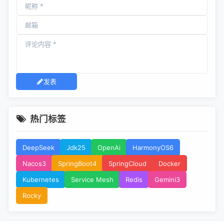
发表
热门标签
DeepSeek
Jdk25
OpenAi
HarmonyOS6
Nacos3
SpringBoot4
SpringCloud
Docker
Kubernetes
Service Mesh
Redis
Gemini3
Rocky